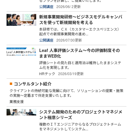
るプランを計算し、ご提案いたします。
公開講座
2026/06/ 2更新
新規事業開発研修～ビジネスモデルキャンバ
スを使って新規開発を考える
本研修では、ＣＸ（カスタマーエクスペリエンス）
起点での新規事業開発の進め...
公開講座
2026/07/30更新
Leaf 人事評価システム～今の評価制度その
ままWEB化
評価シートの見た目と運用法は維持したままシステ
ム化を実現します。
HRテック
2026/03/19更新
コンサルタント紹介
クライアントの持続可能な発展に向けて、ソリューションの提案・施策
の実施～定着まで伴走支援いたします。
業務支援
システム開発のためのプロジェクトマネジメ
ント極意シリーズ
複数のＩＴエンジニアからなるプロジェクトチーム
をマネジメントしてシステム...