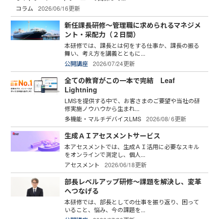
コラム
2026/06/16更新
新任課長研修～管理職に求められるマネジメ
ント・采配力（２日間）
本研修では、課長とは何をする仕事か、課長の振る
舞い、考え方を講義とともに...
公開講座
2026/07/24更新
全ての教育がこの一本で完結 Leaf
Lightning
LMSを提供する中で、お客さまのご要望や当社の研
修実施ノウハウから生まれ...
多機能・マルチデバイスLMS
2026/08/ 6更新
生成ＡＩアセスメントサービス
本アセスメントでは、生成ＡＩ活用に必要なスキル
をオンラインで測定し、個人...
アセスメント
2026/06/18更新
部長レベルアップ研修～課題を解決し、変革
へつなげる
本研修では、部長としての仕事を振り返り、困って
いること、悩み、今の課題を...