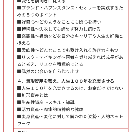
■変化を前向きに捉える
■プランド・ハプンスタンス・セオリーを実践するた
めの５つのポイント
■好奇心～どのようなことにも関心を持つ
■持続性～失敗しても諦めず努力し続ける
■楽観性～異動などを自分のキャリアや人生の好機と
捉える
■柔軟性～どんなことでも受け入れる許容力をもつ
■リスク・テイキング～困難を乗り越えれば成長があ
ると考え、リスクを積極的にとる
■偶然の出会いを自ら作り出す
４．無形資産を蓄え、人生１００年を充実させる
■人生１００年を充実させるのは、お金だけではない
■無形資産とは
■生産性資産～スキル・知識
■活力資産～肉体的精神的な健康
■変身資産～変化に対して開かれた姿勢・人的ネット
ワーク