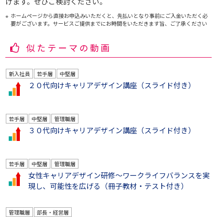
けます。ぜひご検討ください。
ホームページから直接お申込みいただくと、先払いとなり事前にご入金いただく必
要がございます。サービスご提供までにお時間をいただきます旨、ご了承ください
似たテーマの動画
新入社員
若手層
中堅層
２０代向けキャリアデザイン講座（スライド付き）
若手層
中堅層
管理職層
３０代向けキャリアデザイン講座（スライド付き）
若手層
中堅層
管理職層
女性キャリアデザイン研修～ワークライフバランスを実
現し、可能性を広げる（冊子教材・テスト付き）
管理職層
部長・経営層