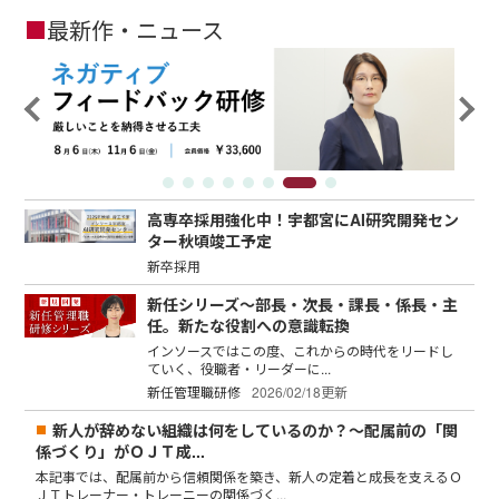
■
最新作・ニュース
高専卒採用強化中！宇都宮にAI研究開発セン
ター秋頃竣工予定
新卒採用
新任シリーズ～部長・次長・課長・係長・主
任。新たな役割への意識転換
インソースではこの度、これからの時代をリードし
ていく、役職者・リーダーに...
新任管理職研修
2026/02/18更新
新人が辞めない組織は何をしているのか？～配属前の「関
係づくり」がＯＪＴ成...
本記事では、配属前から信頼関係を築き、新人の定着と成長を支えるＯ
ＪＴトレーナー・トレーニーの関係づく...