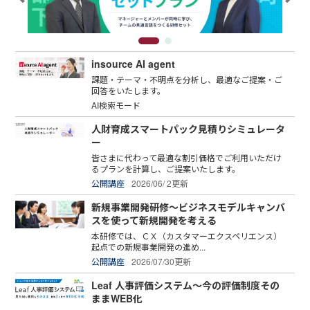
insource AI agent
課題・テーマ・不明点を分析し、最適なご提案・ご
回答をいたします。
AI検索モード
人財育成スマートパック見積りシミュレータ
ー
皆さまに代わって最適な割引価格でご利用いただけ
るプランを計算し、ご提案いたします。
公開講座
2026/06/ 2更新
新規事業開発研修～ビジネスモデルキャンバ
スを使って新規開発を考える
本研修では、ＣＸ（カスタマーエクスペリエンス）
起点での新規事業開発の進め...
公開講座
2026/07/30更新
Leaf 人事評価システム～今の評価制度その
ままWEB化