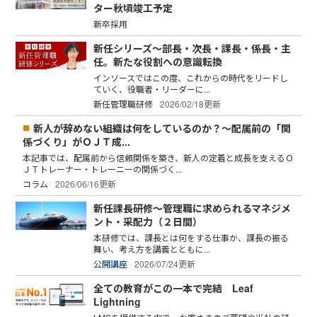
ター秋頃竣工予定
新卒採用
新任シリーズ～部長・次長・課長・係長・主
任。新たな役割への意識転換
インソースではこの度、これからの時代をリードし
ていく、役職者・リーダーに...
新任管理職研修
2026/02/18更新
新人が辞めない組織は何をしているのか？～配属前の「関
係づくり」がＯＪＴ成...
本記事では、配属前から信頼関係を築き、新人の定着と成長を支えるＯ
ＪＴトレーナー・トレーニーの関係づく...
コラム
2026/06/16更新
新任課長研修～管理職に求められるマネジメ
ント・采配力（２日間）
本研修では、課長とは何をする仕事か、課長の振る
舞い、考え方を講義とともに...
公開講座
2026/07/24更新
全ての教育がこの一本で完結 Leaf
Lightning