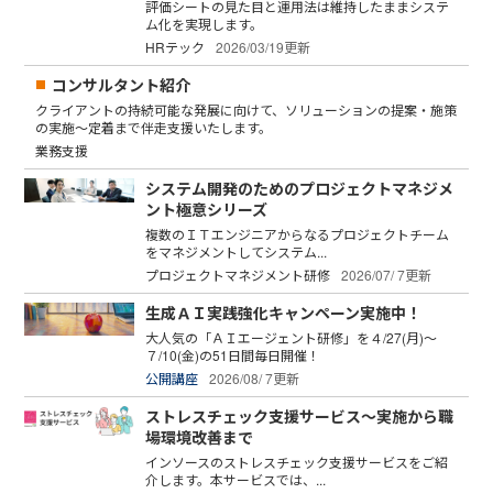
評価シートの見た目と運用法は維持したままシステ
ム化を実現します。
HRテック
2026/03/19更新
コンサルタント紹介
クライアントの持続可能な発展に向けて、ソリューションの提案・施策
の実施～定着まで伴走支援いたします。
業務支援
システム開発のためのプロジェクトマネジメ
ント極意シリーズ
複数のＩＴエンジニアからなるプロジェクトチーム
をマネジメントしてシステム...
プロジェクトマネジメント研修
2026/07/ 7更新
生成ＡＩ実践強化キャンペーン実施中！
大人気の「ＡＩエージェント研修」を４/27(月)～
７/10(金)の51日間毎日開催！
公開講座
2026/08/ 7更新
ストレスチェック支援サービス～実施から職
場環境改善まで
インソースのストレスチェック支援サービスをご紹
介します。本サービスでは、...