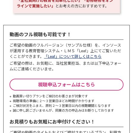
「全社員向けの教育を効率化したい」「必修研修をオン
ラインで実施したい」
とお考えの方におすすめです。
動画のフル視聴も可能です！
ご希望の動画のフルバージョン（サンプル仕様）を、インソース
が運用する教育管理システム・ＬＭＳ「Leaf」上にてご覧いただ
くことができます。
「Leaf」について詳しくはこちら
ご希望の際は、お気軽に、当社営業担当、または以下申込フォー
ムにご連絡くださいませ。
視聴申込フォームはこちら
動画買い切りプランをご検討のお客さまが対象です
視聴環境の準備に２～３営業日ほどお時間がかかります
ご検討状況をふまえ、原則２～３営業⽇以内の視聴期間となります
誠に申し訳ございませんが、同業の⽅の申込みはお断りしております
お見積りもお気軽にお申付けください！
ご要望や動画のタイトルおよびご検討されているプラン、利⽤⽅