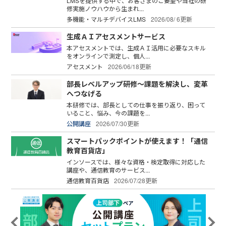
LMSを提供する中で、お客さまのご要望や当社の研
修実施ノウハウから生まれ...
多機能・マルチデバイスLMS
2026/08/ 6更新
生成ＡＩアセスメントサービス
本アセスメントでは、生成ＡＩ活用に必要なスキル
をオンラインで測定し、個人...
アセスメント
2026/06/18更新
部長レベルアップ研修～課題を解決し、変革
へつなげる
本研修では、部長としての仕事を振り返り、困って
いること、悩み、今の課題を...
公開講座
2026/07/30更新
スマートパックポイントが使えます！「通信
教育百貨店」
インソースでは、様々な資格・検定取得に対応した
講座や、通信教育のサービス...
通信教育百貨店
2026/07/28更新