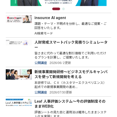
insource AI agent
課題・テーマ・不明点を分析し、最適なご提案・ご
回答をいたします。
AI検索モード
人財育成スマートパック見積りシミュレータ
ー
皆さまに代わって最適な割引価格でご利用いただけ
るプランを計算し、ご提案いたします。
公開講座
2026/06/ 2更新
新規事業開発研修～ビジネスモデルキャンバ
スを使って新規開発を考える
本研修では、ＣＸ（カスタマーエクスペリエンス）
起点での新規事業開発の進め...
公開講座
2026/07/30更新
Leaf 人事評価システム～今の評価制度その
ままWEB化
評価シートの見た目と運用法は維持したままシステ
ム化を実現します。