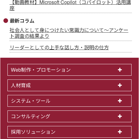
【動画教材】Microsoft Copilot（コパイロット）活用講
座
最新コラム
社会人として身につけたい常識力について～アンケー
ト調査の結果より
リーダーとしての上手な話し方・説明の仕方
Web制作・プロモーション
人材育成
システム・ツール
コンサルティング
採用ソリューション