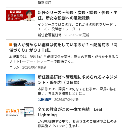
新卒採用
新任シリーズ～部長・次長・課長・係長・主
任。新たな役割への意識転換
インソースではこの度、これからの時代をリードし
ていく、役職者・リーダーに...
新任管理職研修
2026/02/18更新
新人が辞めない組織は何をしているのか？～配属前の「関
係づくり」がＯＪＴ成...
本記事では、配属前から信頼関係を築き、新人の定着と成長を支えるＯ
ＪＴトレーナー・トレーニーの関係づく...
コラム
2026/06/16更新
新任課長研修～管理職に求められるマネジメ
ント・采配力（２日間）
本研修では、課長とは何をする仕事か、課長の振る
舞い、考え方を講義とともに...
公開講座
2026/07/24更新
全ての教育がこの一本で完結 Leaf
Lightning
LMSを提供する中で、お客さまのご要望や当社の研
修実施ノウハウから生まれ...