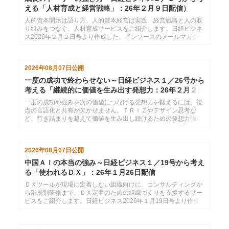
える「人材育成と経営戦略」：26年２月９日配信）
人的資本開示は語り方、人的資本経営は実践。経営戦略と人の取
り組みをつなぐ、人材育成サービスをご紹介します。日経ビジネ
ス2026年２月２日号より作成した、インソースのメールマガジン
26年２月９日配信分です。
2026年08月07日
公開
一度の成功で終わらせない～日経ビジネス１／26号から
考える「継続的に価値を生み出す発想力：26年２月２日
配信
一度の成功や強みを次の価値につなげる発想力を鍛えるには、視
点の言語化と共有が欠かせません。ＴＲＩＺやデザイン思考な
ど、行き詰まりを越えて価値を生み出し続けるための発想力強化
サービスをご紹介します。日経ビジネス2026年１月26日号より
作成した、インソースのメールマガジン26年２月２日配信分で
す。
2026年08月07日
公開
中国ＡＩの本当の強み～日経ビジネス１／19号から考え
る「使われるＤＸ」：26年１月26日配信
ＤＸツールが現場に定着しない組織向けに、コンサルティングか
ら階層別研修まで、ＤＸ定着のための組織づくりを支援するサー
ビスをご紹介します。日経ビジネス2026年１月19日号より作成
した、インソースのメールマガジン26年１月26日配信分です。