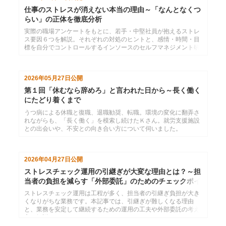
仕事のストレスが消えない本当の理由～「なんとなくつ
らい」の正体を徹底分析
実際の職場アンケートをもとに、若手・中堅社員が抱えるストレ
ス要因６つを解説。それぞれの対処のヒントと、感情・時間・目
標を自分でコントロールするインソースのセルフマネジメント研
修を紹介します。
2026年05月27日
公開
第１回「休むなら辞めろ」と言われた日から～長く働く
にたどり着くまで
うつ病による休職と復職、退職勧奨、転職。環境の変化に翻弄さ
れながらも、「長く働く」を模索し続けたＫさん。就労支援施設
との出会いや、不安との向き合い方について伺いました。
2026年04月27日
公開
ストレスチェック運用の引継ぎが大変な理由とは？～担
当者の負担を減らす「外部委託」のためのチェックポイ
ント
ストレスチェック運用は工程が多く、担当者の引継ぎ負担が大き
くなりがちな業務です。本記事では、引継ぎが難しくなる理由
と、業務を安定して継続するための運用の工夫や外部委託の考え
方を解説します。