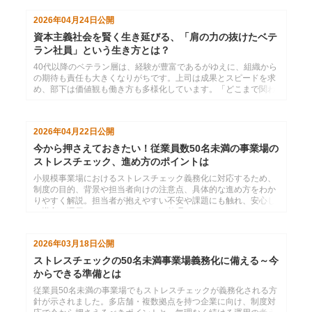
2026年04月24日
公開
資本主義社会を賢く生き延びる、「肩の力の抜けたベテ
ラン社員」という生き方とは？
40代以降のベテラン層は、経験が豊富であるがゆえに、組織から
の期待も責任も大きくなりがちです。上司は成果とスピードを求
め、部下は価値観も働き方も多様化しています。「どこまで関わ
り、どこから距離を取ればいいのか」という対人関係の難しさ
が、ベテラン世代のストレス要因となりがちです。しかし実は、
こうした悩みの多くは、対人距離の取り方や関わり方のクセを少
2026年04月22日
公開
し見直すだけで、驚くほど軽減できます。
今から押さえておきたい！従業員数50名未満の事業場の
ストレスチェック、進め方のポイントは
小規模事業場におけるストレスチェック義務化に対応するため、
制度の目的、背景や担当者向けの注意点、具体的な進め方をわか
りやすく解説。担当者が抱えやすい不安や課題にも触れ、安心し
て導入・運用するためのポイントを整理しています。
2026年03月18日
公開
ストレスチェックの50名未満事業場義務化に備える～今
からできる準備とは
従業員50名未満の事業場でもストレスチェックが義務化される方
針が示されました。多店舗・複数拠点を持つ企業に向け、制度対