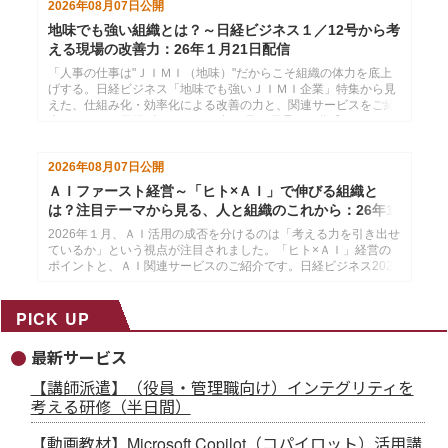
2026年08月07日
公開
地味でも強い組織とは？～日経ビジネス１／12号から考
える現場の改善力：26年１月21日配信
「人事の仕事は"ＪＩＭＩ（地味）"だからこそ組織の体力を底上
げする。日経ビジネス「地味でも強いＪＩＭＩ企業」特集から見
えた、仕組み化・効率化による改善の力と、関連サービスをご紹
介します。」日経ビジネス2026年１月12日号より作成した、イ
ンソースのメールマガジン26年１月21配信分です。
2026年08月07日
公開
ＡＩファースト経営～「ヒト×ＡＩ」で伸びる組織と
は？注目テーマから見る、人と組織のこれから：26年1
月14日配信
2026年１月、ＡＩ活用の成否を分けるのは「考える力を引き出せ
ているか」という視点が注目されました。「ヒト×ＡＩ」経営の
ポイントと、ＡＩ関連サービスのご紹介です。日経ビジネス2025
年12月29日・2026年１月５日号より作成した、インソースのメ
ールマガジン26年１月14配信分です。
PICK UP
最新サービス
【講師派遣】（役員・管理職向け）インテグリティを
考える研修（半日間）
【動画教材】Microsoft Copilot（コパイロット）活用講