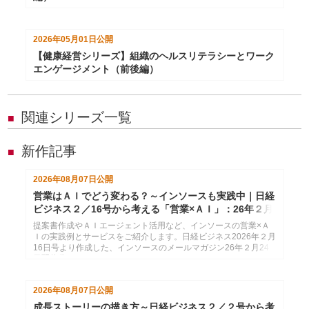
2026年05月01日
公開
【健康経営シリーズ】組織のヘルスリテラシーとワーク
エンゲージメント（前後編）
関連シリーズ一覧
■
新作記事
■
2026年08月07日
公開
営業はＡＩでどう変わる？～インソースも実践中｜日経
ビジネス２／16号から考える「営業×ＡＩ」：26年２月
24日配信
提案書作成やＡＩエージェント活用など、インソースの営業×Ａ
Ｉの実践例とサービスをご紹介します。日経ビジネス2026年２月
16日号より作成した、インソースのメールマガジン26年２月24
日配信分です。
2026年08月07日
公開
成長ストーリーの描き方～日経ビジネス２／２号から考