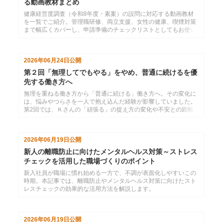
る動画教材まとめ
健康経営度調査（令和8年度・素案）の設問に対応する動画教材
を一覧でご紹介。管理職研修、両立支援、女性の健康、喫煙対策
まで幅広くカバーし、申請準備のチェックリストとしてもお使い
いただけます。
2026年06月24日
公開
第２回「無理してでもやる」をやめ、普通に続けるを優
先する働き方へ
無理を重ねる働き方から「普通に続ける」働き方へ。その変化に
は、悩みやつらさを一人で抱え込んだ経験が影響していました。
第2回では、Ｋさんの「頑張る」の捉え方の変化や不安との距離
感、意識が変わった背景を伺います。
2026年06月19日
公開
新人の離職防止に向けたメンタルヘルス対策～ストレス
チェックを活用した職場づくりのポイント
新入社員が職場に慣れ始める一方で、不調が表面化しやすいこの
時期。本記事では、離職防止やメンタルヘルス対策に向けたスト
レスチェックの効果的な活用方法を解説します。
2026年06月19日
公開