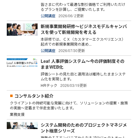
皆さまに代わって最適な割引価格でご利用いただけ
るプランを計算し、ご提案いたします。
公開講座
2026/06/ 2更新
新規事業開発研修～ビジネスモデルキャンバ
スを使って新規開発を考える
本研修では、ＣＸ（カスタマーエクスペリエンス）
起点での新規事業開発の進め...
公開講座
2026/07/30更新
Leaf 人事評価システム～今の評価制度その
ままWEB化
評価シートの見た目と運用法は維持したままシステ
ム化を実現します。
HRテック
2026/03/19更新
コンサルタント紹介
クライアントの持続可能な発展に向けて、ソリューションの提案・施策
の実施～定着まで伴走支援いたします。
業務支援
システム開発のためのプロジェクトマネジメ
ント極意シリーズ
複数のＩＴエンジニアからなるプロジェクトチーム