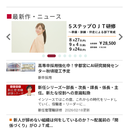
■
最新作・ニュース
高専卒採用強化中！宇都宮にAI研究開発セン
ター秋頃竣工予定
新卒採用
新任シリーズ～部長・次長・課長・係長・主
任。新たな役割への意識転換
インソースではこの度、これからの時代をリードし
ていく、役職者・リーダーに...
新任管理職研修
2026/02/18更新
新人が辞めない組織は何をしているのか？～配属前の「関
係づくり」がＯＪＴ成...