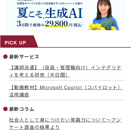
PICK UP
最新サービス
【講師派遣】（役員・管理職向け）インテグリテ
ィを考える研修（半日間）
【動画教材】Microsoft Copilot（コパイロット）
活用講座
最新コラム
社会人として身につけたい常識力について～アン
ケート調査の結果より