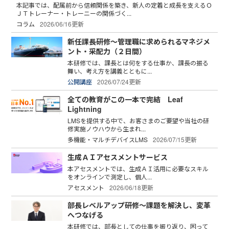
本記事では、配属前から信頼関係を築き、新人の定着と成長を支えるＯ
ＪＴトレーナー・トレーニーの関係づく...
コラム
2026/06/16更新
新任課長研修～管理職に求められるマネジメ
ント・采配力（２日間）
本研修では、課長とは何をする仕事か、課長の振る
舞い、考え方を講義とともに...
公開講座
2026/07/24更新
全ての教育がこの一本で完結 Leaf
Lightning
LMSを提供する中で、お客さまのご要望や当社の研
修実施ノウハウから生まれ...
多機能・マルチデバイスLMS
2026/07/15更新
生成ＡＩアセスメントサービス
本アセスメントでは、生成ＡＩ活用に必要なスキル
をオンラインで測定し、個人...
アセスメント
2026/06/18更新
部長レベルアップ研修～課題を解決し、変革
へつなげる
本研修では、部長としての仕事を振り返り、困って