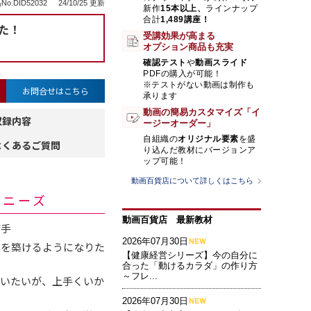
No.DID52032
24/10/25 更新
新作
15本以上、
ラインナップ
合計
1,489講座！
た！
受講効果が高まる
オプション商品も充実
確認テスト
や
動画スライド
PDFの購入が可能！
※テストがない動画は制作も
お問合せはこちら
承ります
動画の簡易カスタマイズ「イ
収録内容
ージーオーダー」
自組織の
オリジナル要素
を盛
よくあるご質問
り込んだ教材にバージョンア
ップ可能！
動画百貨店について詳しくはこちら
・ニーズ
動画百貨店 最新教材
苦手
2026年07月30日
係を築けるようになりた
【健康経営シリーズ】今の自分に
合った「動けるカラダ」の作り方
～フレ...
らいたいが、上手くいか
2026年07月30日