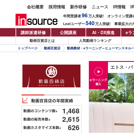
会社概要
採用情報
新作研修
ニュース
IR情報
I
96
年間受講者
万人
突破!
オンライン受講
540
Leafユーザー
万人
突破!
事業拡大の
講師派遣研修
公開講座
AI・DX推進
eラ
動画百貨店とは
人気動画ランキング
トップページ
動画百貨店
動画教材・eラーニング～ヒューマンスキル
エトス・パ
動画百貨店の年間実績
1,468
動画のコンテンツ数
※
2,615
動画の販売本数
※
626
動画カスタマイズ本数
※