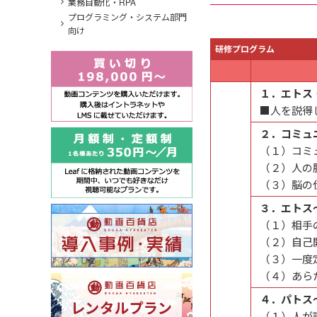
業務自動化・RPA
プログラミング・システム部門
向け
研修プログラム
１．エトス
■人を説得
２．コミュ
（１）コミ
（２）人の
（３）脳の
３．エトス
（１）相手
（２）自己
（３）一度
（４）あら
４．パトス
（１）人が