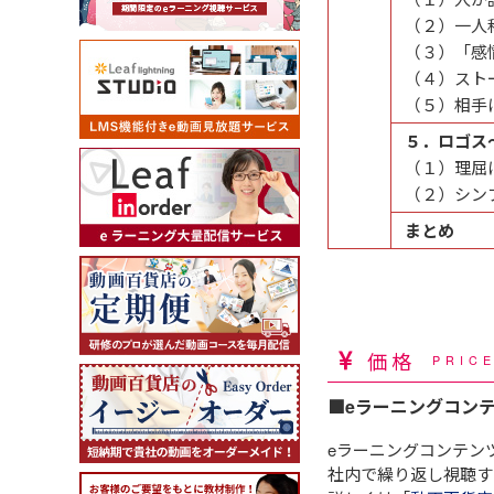
（２）一人
（３）「感
（４）スト
（５）相手
５．ロゴス
（１）理屈
（２）シン
まとめ
価格
PRIC
■eラーニングコン
eラーニングコンテン
社内で繰り返し視聴す