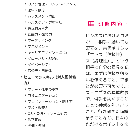
リスク管理・コンプライアンス
法律・制度
ハラスメント防止
ヘルスケア・労務管理
研修内容
論理的思考力
企画力・発想力
ビジネスにおけるコミ
マーケティング
が、「相手に動いても
マネジメント
要素を、古代ギリシャ
キャリアデザイン・年代別
「エトス（信頼性）」
グローバル・SDGs
ス（論理性）」という
ダイバーシティ
相手に自分の意見を伝
官公庁・自治体
は、まずは信頼を得る
ヒューマンスキル（対人関係能
いを伝えること、でき
力）
とが必要不可欠です。
マナー・仕事の基本
ス・ロゴスの具体的要
コミュニケーション
で、相手を動かすこと
プレゼンテーション・説明力
ことで共感を引き出す
交渉・調整力
こと、行き過ぎた理論
CS・接遇・クレーム対応
まうことなど、日々の
部下育成
ただけるポイントを多
評価・考課