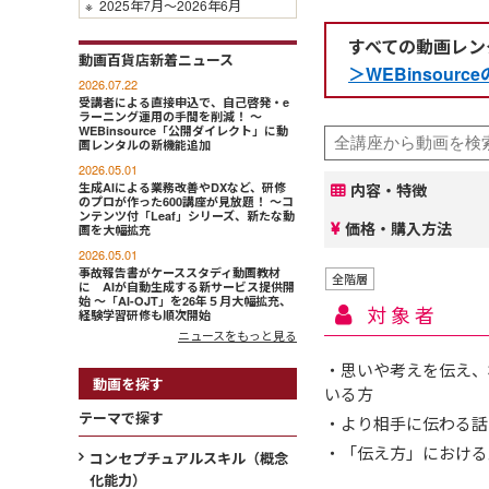
※
2025年7月～2026年6月
すべての動画レン
動画百貨店新着ニュース
＞WEBinsou
2026.07.22
受講者による直接申込で、自己啓発・e
ラーニング運用の手間を削減！ ～
WEBinsource「公開ダイレクト」に動
画レンタルの新機能追加
2026.05.01
生成AIによる業務改善やDXなど、研修
内容・特徴
のプロが作った600講座が見放題！ ～コ
ンテンツ付「Leaf」シリーズ、新たな動
価格・購入方法
画を大幅拡充
2026.05.01
事故報告書がケーススタディ動画教材
全階層
に AIが自動生成する新サービス提供開
始 ～「AI-OJT」を26年５月大幅拡充、
対象者
経験学習研修も順次開始
ニュースをもっと見る
・思いや考えを伝え、
動画を探す
いる方
テーマで探す
・より相手に伝わる話
・「伝え方」における
コンセプチュアルスキル（概念
化能力）