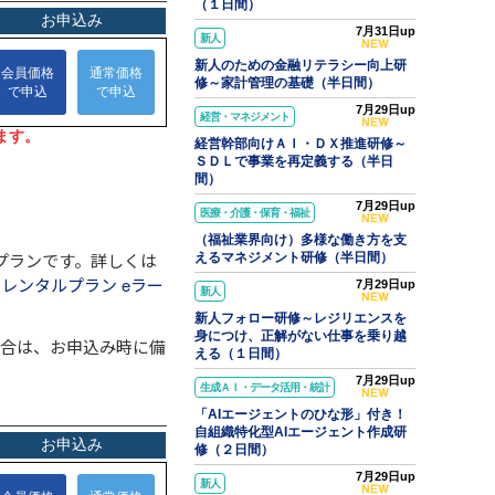
（１日間）
7月31日up
新人
新人のための金融リテラシー向上研
修～家計管理の基礎（半日間）
7月29日up
経営・マネジメント
経営幹部向けＡＩ・ＤＸ推進研修～
ＳＤＬで事業を再定義する（半日
間）
7月29日up
医療・介護・保育・福祉
（福祉業界向け）多様な働き方を支
プランです。詳しくは
えるマネジメント研修（半日間）
レンタルプラン eラー
7月29日up
新人
新人フォロー研修～レジリエンスを
身につけ、正解がない仕事を乗り越
場合は、お申込み時に備
える（１日間）
7月29日up
生成ＡＩ・データ活用・統計
「AIエージェントのひな形」付き！
自組織特化型AIエージェント作成研
修（２日間）
7月29日up
新人