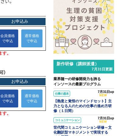
ださい。
Jul.31
インソースブログ「東へ西へ」
コラム「パワークエリでできること
～Excelの面倒な繰り返し作業を自
動化して時短する」のご紹介
新作研修（講師派遣）
7月31日更新
可）
業界随一の研修開発力を誇る
インソースの最新プログラム
7月31日up
仕事の基本
【熱意と覚悟のマインドセット】主
力となる人のための仕事の進め方研
修（１日間）
7月31日up
コミュニケーション
世代間コミュニケーション研修～文
化翻訳型マネジメントで実現する