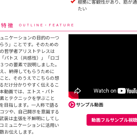
根拠に客観性があり、筋が通
たい
・特徴
OUTLINE・FEATURE
ュニケーションの目的の一つ
らう」ことです。そのための
の哲学者アリストテレスは
「パトス（共感性）」「ロゴ
３つの要素で説明しました。
え、納得してもらうために
こと、そのうえでこちらの想
るだけ分かりやすく伝えるこ
本動画では、エトス・パト
素とテクニックを学ぶこと
サンプル動画
を目指します。一人称で語る
コツや、自己開示を意識する
武装は主張を不鮮明にしてし
動画フルサンプル視
コミュニケーションに活用い
数お伝えします。