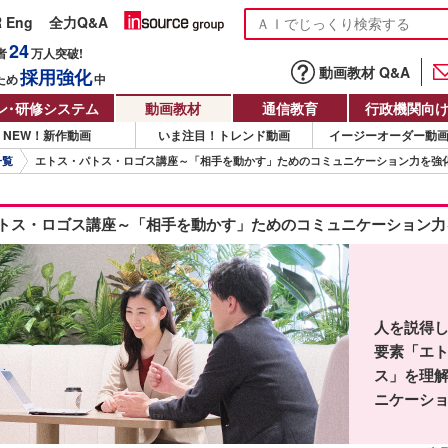
R Eng
全力Q&A
24
者
万人
突破!
動画教材 Q&A
採用強化
ため
中
ン
・
研修システム
動画教材
通信教育
行政機関向
NEW！新作動画
いま注目！トレンド動画
イージーオーダー動
一覧
エトス・パトス・ロゴス講座～「相手を動かす」ためのコミュニケーション力を強
トス・ロゴス講座～「相手を動かす」ためのコミュニケーション力
人を説得
要素「エ
ス」を理
ニケーシ