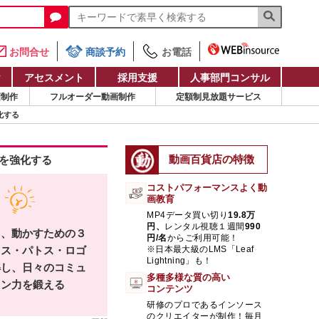
お問合せ
商談予約
お電話
け
アセスメント
採用支援
人事部門コンサル
画制作
フルオーダー動画制作
定額制見放題サービス
化する
動画百貨店の特徴
を強化する
コストパフォーマンスよく動
画教育
MP4データ買い切り
19.8万
円、
レンタル視聴１週間
990
し、動かすための３
円/名
からご利用可能！
トス・パトス・ロゴ
※日本最大級のLMS「Leaf
Lightning」も！
解し、日々のコミュ
多種多様な質の高い
ョン力を鍛える
コンテンツ
研修のプロであるインソース
のクリエイターが制作！毎月