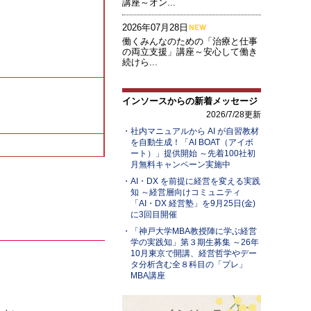
講座～オン...
2026年07月28日
働くみんなのための「治療と仕事
の両立支援」講座～安心して働き
続けら...
インソースからの新着メッセージ
2026/7/28更新
社内マニュアルから AI が自習教材
を自動生成！「AI BOAT（アイボ
ート）」提供開始 ～先着100社初
月無料キャンペーン実施中
AI・DX を前提に経営を変える実践
知 ～経営層向けコミュニティ
「AI・DX 経営塾」を9月25日(金)
に3回目開催
「神戸大学MBA教授陣に学ぶ経営
学の実践知」第３期生募集 ～26年
10月東京で開講、経営哲学やデー
タ分析含む全８科目の「プレ」
MBA講座