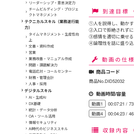
リーダーシップ・意思決定力
チームビルディング・プロジェ
到達目標
クトマネジメント
テクニカルスキル（業務遂行能
①人を説得し、動かす
力）
②入口で拒絶されずに
タイムマネジメント・生産性向
③感情を適切に乗せる
上
④論理性を話に盛り込
文書・資料作成
営業
動画の仕
業務改善・マニュアル作成
問題・課題解決力
商品コード
電話応対・コールセンター
財務・管理会計
商品No.DID52032
人事・採用
デジタルスキル
動画時間/容量
AI・生成AI
00:07:21
7
動画1
DX基礎
統計・データ分析
00:04:23
4
動画4
OA・ツール活用
情報セキュリティ
AI時代のビジネススキル
収録内容