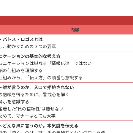
内容
・パトス・ロゴスとは
し、動かすための３つの要素
ニケーションの基本的な考え方
ュニケーションは単なる「情報伝達」ではない
脳の仕組みを理解する
仕組みから、「伝え方」の順番も意識する
～誰が言うのか。入口で拒絶されない
の信頼を得るために、警戒心を解く
開示を意識する
定着した"負の信頼性"は覆せない
ためて、マナーはとても大事
～どんな風に言うのか。本気度を伝える
話を「聴く」のは、話し手の気持ちとシンクロした時