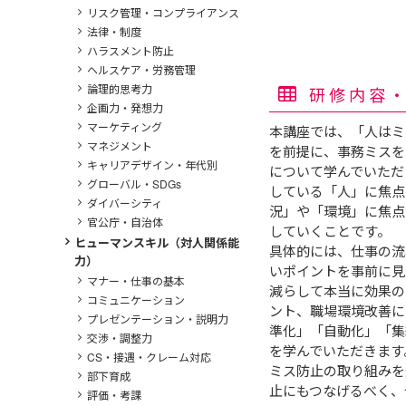
リスク管理・コンプライアンス
法律・制度
ハラスメント防止
ヘルスケア・労務管理
論理的思考力
研修内容
企画力・発想力
マーケティング
本講座では、「人はミ
マネジメント
を前提に、事務ミスを
キャリアデザイン・年代別
について学んでいただ
グローバル・SDGs
している「人」に焦点
ダイバーシティ
況」や「環境」に焦点
官公庁・自治体
していくことです。
ヒューマンスキル（対人関係能
具体的には、仕事の流
力）
いポイントを事前に見
マナー・仕事の基本
減らして本当に効果の
コミュニケーション
ント、職場環境改善に
プレゼンテーション・説明力
準化」「自動化」「集
交渉・調整力
を学んでいただきます
CS・接遇・クレーム対応
ミス防止の取り組みを
部下育成
止にもつなげるべく、
評価・考課