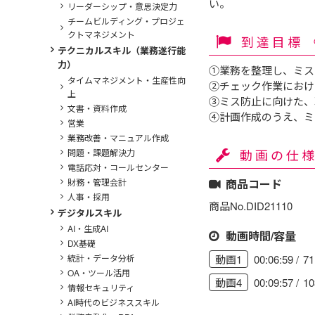
い。
リーダーシップ・意思決定力
チームビルディング・プロジェ
クトマネジメント
到達目標
テクニカルスキル（業務遂行能
力）
①業務を整理し、ミス
タイムマネジメント・生産性向
②チェック作業におけ
上
③ミス防止に向けた、
文書・資料作成
④計画作成のうえ、ミ
営業
業務改善・マニュアル作成
動画の仕
問題・課題解決力
電話応対・コールセンター
財務・管理会計
商品コード
人事・採用
商品No.DID21110
デジタルスキル
AI・生成AI
動画時間/容量
DX基礎
00:06:59
7
統計・データ分析
動画1
OA・ツール活用
00:09:57
1
動画4
情報セキュリティ
AI時代のビジネススキル