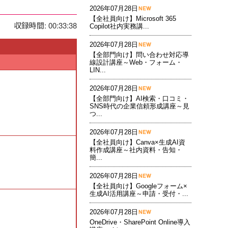
2026年07月28日
【全社員向け】Microsoft 365
収録時間: 00:33:38
Copilot社内実務講...
2026年07月28日
【全部門向け】問い合わせ対応導
線設計講座～Web・フォーム・
LIN...
2026年07月28日
【全部門向け】AI検索・口コミ・
SNS時代の企業信頼形成講座～見
つ...
2026年07月28日
【全社員向け】Canva×生成AI資
料作成講座～社内資料・告知・
簡...
2026年07月28日
【全社員向け】Googleフォーム×
生成AI活用講座～申請・受付・...
2026年07月28日
OneDrive・SharePoint Online導入