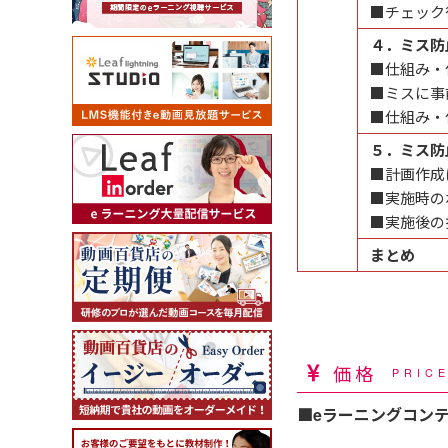
■チェック
４．ミス防
■仕組み・
■ミスに事
■仕組み・
５．ミス防
■計画作成
■実施時の
■実施後の
まとめ
価格
PRIC
■eラーニングコン