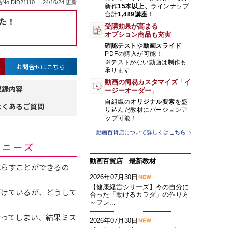
No.DID21110
24/10/24 更新
新作
15本以上、
ラインナップ
合計
1,489講座！
た！
受講効果が高まる
オプション商品も充実
確認テスト
や
動画スライド
PDFの購入が可能！
※テストがない動画は制作も
お問合せはこちら
承ります
動画の簡易カスタマイズ「イ
収録内容
ージーオーダー」
自組織の
オリジナル要素
を盛
よくあるご質問
り込んだ教材にバージョンア
ップ可能！
動画百貨店について詳しくはこちら
・ニーズ
動画百貨店 最新教材
減らすことができるの
2026年07月30日
【健康経営シリーズ】今の自分に
がけているが、どうして
合った「動けるカラダ」の作り方
～フレ...
なってしまい、結果ミス
2026年07月30日