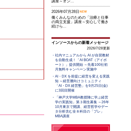
講座～オン...
2026年07月28日
働くみんなのための「治療と仕事
の両立支援」講座～安心して働き
続けら...
インソースからの新着メッセージ
2026/7/28更新
社内マニュアルから AI が自習教材
を自動生成！「AI BOAT（アイボ
ート）」提供開始 ～先着100社初
月無料キャンペーン実施中
AI・DX を前提に経営を変える実践
知 ～経営層向けコミュニティ
「AI・DX 経営塾」を9月25日(金)
に3回目開催
「神戸大学MBA教授陣に学ぶ経営
学の実践知」第３期生募集 ～26年
10月東京で開講、経営哲学やデー
タ分析含む全８科目の「プレ」
MBA講座