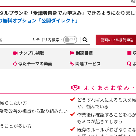
商品
タルプランを「受講者自身でお申込み」できるようになりまし
rceの無料オプション「公開ダイレクト」
カテゴリ内検索 :
OFF
動画のフル視聴申込
サンプル視聴
到達目標
似たテーマの動画
関連サービス
よくあるお悩み
どうすれば人によるミスを
減らしたい方
か、悩んでいる
業務改善の視点から取り組みたい
作業後は確認することを心
もミスが起きてしまう
うことが多い方
既存のルールがおざなりに