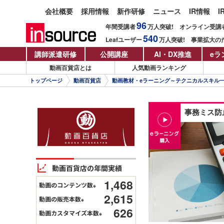
会社概要
採用情報
新作研修
ニュース
IR情報
I
96
年間受講者
万人
突破!
オンライン受講
540
Leafユーザー
万人
突破!
事業拡大の
講師派遣研修
公開講座
AI・DX推進
eラ
動画百貨店とは
人気動画ランキング
トップページ
動画百貨店
動画教材・eラーニング～テクニカルスキル
事務ミス防
動画百貨店の年間実績
1,468
動画のコンテンツ数
※
2,615
動画の販売本数
※
626
動画カスタマイズ本数
※