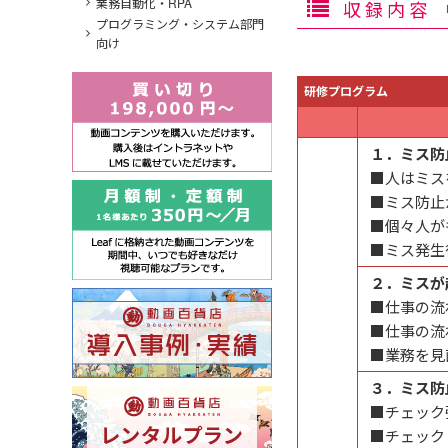
業務自動化・RPA
収録内容
プログラミング・システム部門
向け
研修プログラム
１．ミス防
■人はミス
■ミス防止
■個々人が
■ミス発生
２．ミスが
■仕事の流
■仕事の流
■業務を見
３．ミス防
■チェック
■チェック