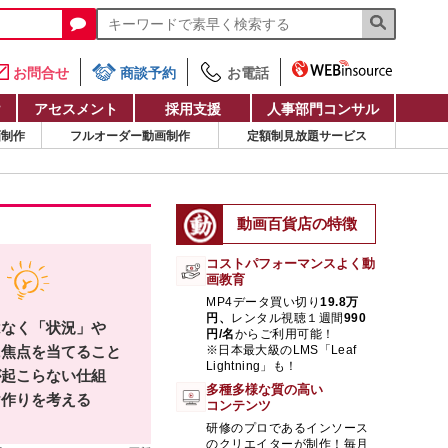
お問合せ
商談予約
お電話
け
アセスメント
採用支援
人事部門コンサル
画制作
フルオーダー動画制作
定額制見放題サービス
動画百貨店の特徴
コストパフォーマンスよく動
画教育
MP4データ買い切り
19.8万
円、
レンタル視聴１週間
990
はなく「状況」や
円/名
からご利用可能！
に焦点を当てること
※日本最大級のLMS「Leaf
Lightning」も！
が起こらない仕組
多種多様な質の高い
け作りを考える
コンテンツ
研修のプロであるインソース
のクリエイターが制作！毎月