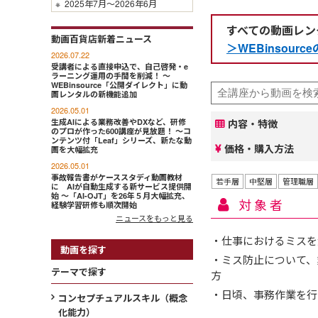
※
2025年7月～2026年6月
すべての動画レン
動画百貨店新着ニュース
＞WEBinsou
2026.07.22
受講者による直接申込で、自己啓発・e
ラーニング運用の手間を削減！ ～
WEBinsource「公開ダイレクト」に動
画レンタルの新機能追加
2026.05.01
生成AIによる業務改善やDXなど、研修
内容・特徴
のプロが作った600講座が見放題！ ～コ
ンテンツ付「Leaf」シリーズ、新たな動
価格・購入方法
画を大幅拡充
2026.05.01
事故報告書がケーススタディ動画教材
若手層
中堅層
管理職層
に AIが自動生成する新サービス提供開
始 ～「AI-OJT」を26年５月大幅拡充、
対象者
経験学習研修も順次開始
ニュースをもっと見る
・仕事におけるミスを
動画を探す
・ミス防止について、
テーマで探す
方
・日頃、事務作業を行
コンセプチュアルスキル（概念
化能力）