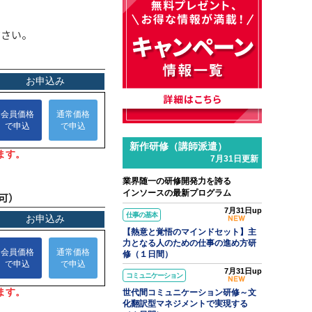
ださい。
新作研修（講師派遣）
7月31日更新
業界随一の研修開発力を誇る
インソースの最新プログラム
可）
7月31日up
仕事の基本
【熱意と覚悟のマインドセット】主
力となる人のための仕事の進め方研
修（１日間）
7月31日up
コミュニケーション
世代間コミュニケーション研修～文
化翻訳型マネジメントで実現する