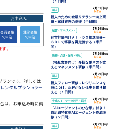
（１日間）
7月31日up
新人
新人のための金融リテラシー向上研
修～家計管理の基礎（半日間）
7月29日up
経営・マネジメント
経営幹部向けＡＩ・ＤＸ推進研修～
ＳＤＬで事業を再定義する（半日
間）
7月29日up
医療・介護・保育・福祉
（福祉業界向け）多様な働き方を支
えるマネジメント研修（半日間）
7月29日up
新人
プランです。詳しくは
新人フォロー研修～レジリエンスを
レンタルプラン eラー
身につけ、正解がない仕事を乗り越
える（１日間）
7月29日up
生成ＡＩ・データ活用・統計
場合は、お申込み時に備
「AIエージェントのひな形」付き！
自組織特化型AIエージェント作成研
修（２日間）
7月29日up
新人