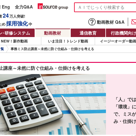
R Eng
全力Q&A
24
者
万人
突破!
動画教材 Q&A
採用強化
ため
中
ン
・
研修システム
動画教材
通信教育
行政機関向
NEW！新作動画
いま注目！トレンド動画
イージーオーダー動
一覧
事務ミス防止講座～未然に防ぐ仕組み・仕掛けを考える
止講座～未然に防ぐ仕組み・仕掛けを考える
「人」で
「環境」
で、ミス
み・仕掛