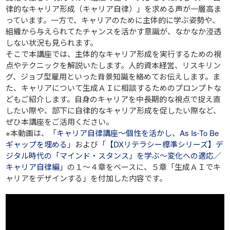
律的なキャリア形成（キャリア自律）」を求める声が一層高ま
っています。一方で、キャリアのために主体的に学ぶ姿勢や、
組織から与えられてたチャンスを活かす意識が、なかなか浸透
しない状況も見られます。
そこで本講座では、主体的なキャリア形成を実行するための視
点やテクニックを解説いたします。人的資本経営、リスキリン
グ、ジョブ型雇用といった背景知識を絡めてお伝えします。ま
た、キャリアについて生成ＡＩに相談するためのプロンプトな
どもご紹介します。自身のキャリアを中長期的な視点で捉え直
したい際や、部下に自律的なキャリア形成を促したい際など、
ぜひ本講座をご活用ください。
※本動画は、「
キャリア自律講座～個性を活かし、As Is-To Be
ギャップを埋める
」および「
【DXリテラシー標準シリーズ】デ
ジタル時代の「マインド・スタンス」を学ぶ～変化への適応／
キャリア自律編
」の１～４章をベースに、５章「生成ＡＩでキ
ャリアをデザインする」を付加した内容です。