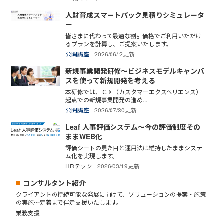
人財育成スマートパック見積りシミュレータ
ー
皆さまに代わって最適な割引価格でご利用いただけ
るプランを計算し、ご提案いたします。
公開講座
2026/06/ 2更新
新規事業開発研修～ビジネスモデルキャンバ
スを使って新規開発を考える
本研修では、ＣＸ（カスタマーエクスペリエンス）
起点での新規事業開発の進め...
公開講座
2026/07/30更新
Leaf 人事評価システム～今の評価制度その
ままWEB化
評価シートの見た目と運用法は維持したままシステ
ム化を実現します。
HRテック
2026/03/19更新
コンサルタント紹介
クライアントの持続可能な発展に向けて、ソリューションの提案・施策
の実施～定着まで伴走支援いたします。
業務支援