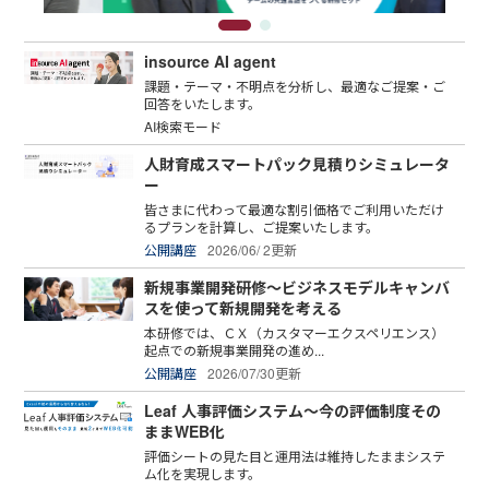
insource AI agent
課題・テーマ・不明点を分析し、最適なご提案・ご
回答をいたします。
AI検索モード
人財育成スマートパック見積りシミュレータ
ー
皆さまに代わって最適な割引価格でご利用いただけ
るプランを計算し、ご提案いたします。
公開講座
2026/06/ 2更新
新規事業開発研修～ビジネスモデルキャンバ
スを使って新規開発を考える
本研修では、ＣＸ（カスタマーエクスペリエンス）
起点での新規事業開発の進め...
公開講座
2026/07/30更新
Leaf 人事評価システム～今の評価制度その
ままWEB化
評価シートの見た目と運用法は維持したままシステ
ム化を実現します。