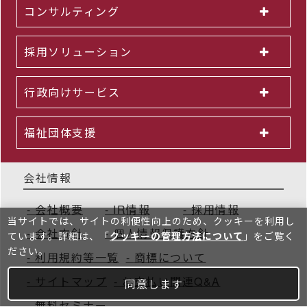
コンサルティング
採用ソリューション
行政向けサービス
福祉団体支援
会社情報
会社概要
IR情報
採用情報
当サイトでは、サイトの利便性向上のため、クッキーを利⽤し
会社方針
個人情報保護方針
ています。詳細は、「
クッキーの管理方法について
」をご覧く
ださい。
利用規約等一覧
商標について
サイトマップ
お支払い関連Q&A
同意します
無料セミナー