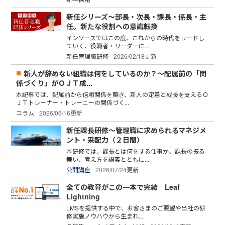
新任シリーズ～部長・次長・課長・係長・主
任。新たな役割への意識転換
インソースではこの度、これからの時代をリードし
ていく、役職者・リーダーに...
新任管理職研修
2026/02/18更新
新人が辞めない組織は何をしているのか？～配属前の「関
係づくり」がＯＪＴ成...
本記事では、配属前から信頼関係を築き、新人の定着と成長を支えるＯ
ＪＴトレーナー・トレーニーの関係づく...
コラム
2026/06/16更新
新任課長研修～管理職に求められるマネジメ
ント・采配力（２日間）
本研修では、課長とは何をする仕事か、課長の振る
舞い、考え方を講義とともに...
公開講座
2026/07/24更新
全ての教育がこの一本で完結 Leaf
Lightning
LMSを提供する中で、お客さまのご要望や当社の研
修実施ノウハウから生まれ...