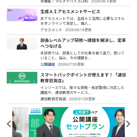
多機能・マルチデバイスLMS
2026/08/ 6更新
生成ＡＩアセスメントサービス
本アセスメントでは、生成ＡＩ活用に必要なスキル
をオンラインで測定し、個人...
アセスメント
2026/06/18更新
部長レベルアップ研修～課題を解決し、変革
へつなげる
本研修では、部長としての仕事を振り返り、困って
いること、悩み、今の課題を...
公開講座
2026/07/30更新
スマートパックポイントが使えます！「通信
教育百貨店」
インソースでは、様々な資格・検定取得に対応した
講座や、通信教育のサービス...
通信教育百貨店
2026/07/28更新