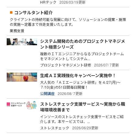
HRテック
2026/03/19更新
コンサルタント紹介
クライアントの持続可能な発展に向けて、ソリューションの提案・施策
の実施～定着まで伴走支援いたします。
業務支援
システム開発のためのプロジェクトマネジメ
ント極意シリーズ
複数のＩＴエンジニアからなるプロジェクトチーム
をマネジメントしてシステム...
プロジェクトマネジメント研修
2026/07/ 7更新
生成ＡＩ実践強化キャンペーン実施中！
大人気の「ＡＩエージェント研修」を４/27(月)～
７/10(金)の51日間毎日開催！
公開講座
2026/08/ 7更新
ストレスチェック支援サービス～実施から職
場環境改善まで
インソースのストレスチェック支援サービスをご紹
介します。本サービスでは、...
ストレスチェック
2026/06/29更新