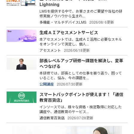
Lightning
LMSを提供する中で、お客さまのご要望や当社の研
修実施ノウハウから生まれ...
多機能・マルチデバイスLMS
2026/08/ 6更新
生成ＡＩアセスメントサービス
本アセスメントでは、生成ＡＩ活用に必要なスキル
をオンラインで測定し、個人...
アセスメント
2026/06/18更新
部長レベルアップ研修～課題を解決し、変革
へつなげる
本研修では、部長としての仕事を振り返り、困って
いること、悩み、今の課題を...
公開講座
2026/07/30更新
スマートパックポイントが使えます！「通信
教育百貨店」
インソースでは、様々な資格・検定取得に対応した
講座や、通信教育のサービス...
通信教育百貨店
2026/07/28更新