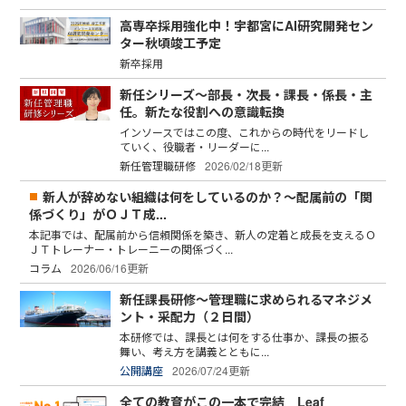
高専卒採用強化中！宇都宮にAI研究開発セン
ター秋頃竣工予定
新卒採用
新任シリーズ～部長・次長・課長・係長・主
任。新たな役割への意識転換
インソースではこの度、これからの時代をリードし
ていく、役職者・リーダーに...
新任管理職研修
2026/02/18更新
新人が辞めない組織は何をしているのか？～配属前の「関
係づくり」がＯＪＴ成...
本記事では、配属前から信頼関係を築き、新人の定着と成長を支えるＯ
ＪＴトレーナー・トレーニーの関係づく...
コラム
2026/06/16更新
新任課長研修～管理職に求められるマネジメ
ント・采配力（２日間）
本研修では、課長とは何をする仕事か、課長の振る
舞い、考え方を講義とともに...
公開講座
2026/07/24更新
全ての教育がこの一本で完結 Leaf