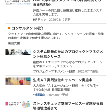
ままWEB化
評価シートの見た目と運用法は維持したままシステ
ム化を実現します。
HRテック
2026/03/19更新
コンサルタント紹介
クライアントの持続可能な発展に向けて、ソリューションの提案・施策
の実施～定着まで伴走支援いたします。
業務支援
システム開発のためのプロジェクトマネジメ
ント極意シリーズ
複数のＩＴエンジニアからなるプロジェクトチーム
をマネジメントしてシステム...
プロジェクトマネジメント研修
2026/07/ 7更新
生成ＡＩ実践強化キャンペーン実施中！
大人気の「ＡＩエージェント研修」を４/27(月)～
７/10(金)の51日間毎日開催！
公開講座
2026/08/ 7更新
ストレスチェック支援サービス～実施から職
場環境改善まで