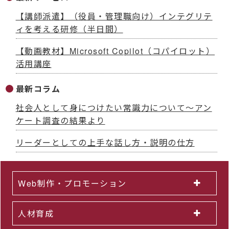
【講師派遣】（役員・管理職向け）インテグリテ
ィを考える研修（半日間）
【動画教材】Microsoft Copilot（コパイロット）
活用講座
最新コラム
社会人として身につけたい常識力について～アン
ケート調査の結果より
リーダーとしての上手な話し方・説明の仕方
Web制作・プロモーション
人材育成