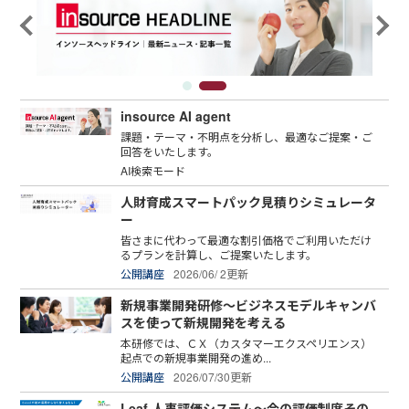
insource AI agent
課題・テーマ・不明点を分析し、最適なご提案・ご
回答をいたします。
AI検索モード
人財育成スマートパック見積りシミュレータ
ー
皆さまに代わって最適な割引価格でご利用いただけ
るプランを計算し、ご提案いたします。
公開講座
2026/06/ 2更新
新規事業開発研修～ビジネスモデルキャンバ
スを使って新規開発を考える
本研修では、ＣＸ（カスタマーエクスペリエンス）
起点での新規事業開発の進め...
公開講座
2026/07/30更新
Leaf 人事評価システム～今の評価制度その