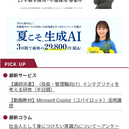
PICK UP
最新サービス
【講師派遣】（役員・管理職向け）インテグリティを
考える研修（半日間）
【動画教材】Microsoft Copilot（コパイロット）活用講
座
最新コラム
社会人として身につけたい常識力について～アンケー