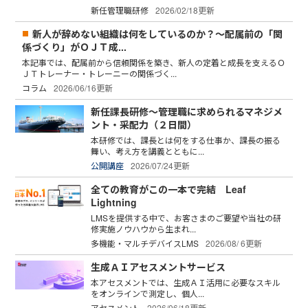
新任管理職研修
2026/02/18更新
新人が辞めない組織は何をしているのか？～配属前の「関
係づくり」がＯＪＴ成...
本記事では、配属前から信頼関係を築き、新人の定着と成長を支えるＯ
ＪＴトレーナー・トレーニーの関係づく...
コラム
2026/06/16更新
新任課長研修～管理職に求められるマネジメ
ント・采配力（２日間）
本研修では、課長とは何をする仕事か、課長の振る
舞い、考え方を講義とともに...
公開講座
2026/07/24更新
全ての教育がこの一本で完結 Leaf
Lightning
LMSを提供する中で、お客さまのご要望や当社の研
修実施ノウハウから生まれ...
多機能・マルチデバイスLMS
2026/08/ 6更新
生成ＡＩアセスメントサービス
本アセスメントでは、生成ＡＩ活用に必要なスキル
をオンラインで測定し、個人...
アセスメント
2026/06/18更新