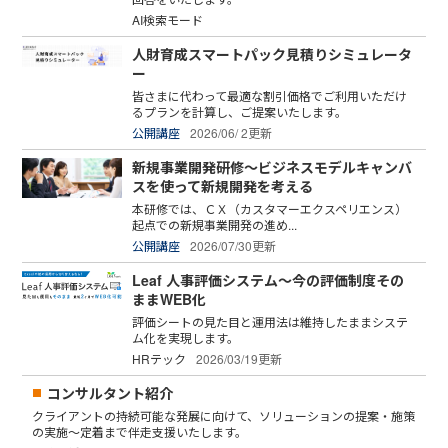
AI検索モード
人財育成スマートパック見積りシミュレータ
ー
皆さまに代わって最適な割引価格でご利用いただけ
るプランを計算し、ご提案いたします。
公開講座
2026/06/ 2更新
新規事業開発研修～ビジネスモデルキャンバ
スを使って新規開発を考える
本研修では、ＣＸ（カスタマーエクスペリエンス）
起点での新規事業開発の進め...
公開講座
2026/07/30更新
Leaf 人事評価システム～今の評価制度その
ままWEB化
評価シートの見た目と運用法は維持したままシステ
ム化を実現します。
HRテック
2026/03/19更新
コンサルタント紹介
クライアントの持続可能な発展に向けて、ソリューションの提案・施策
の実施～定着まで伴走支援いたします。