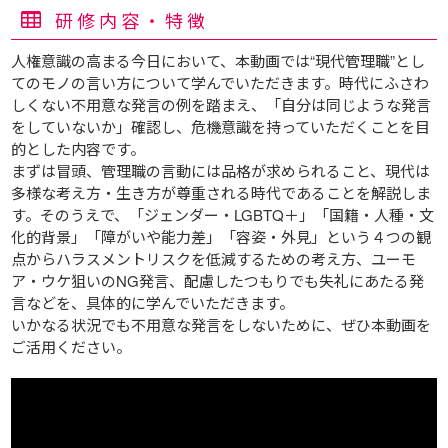
研修内容・特徴
人権意識の高まる今日において、本動画では“現代管理職”とし
てのモノの言い方について学んでいただきます。時代にふさわ
しくない不用意な発言の例を踏まえ、「自分は同じような発言
をしていないか」確認し、危機意識を持っていただくことを目
的とした内容です。
まずは冒頭、管理職の言動には品格が求められること、現代は
多様な考え方・生き方が尊重される時代であることを解説しま
す。そのうえで、「ジェンダー・LGBTQ＋」「国籍・人種・文
化的背景」「障がいや能力差」「容姿・外見」という４つの観
点からハラスメントリスクを低減するための考え方、ユーモ
ア・ウケ狙いのNG発言、配慮したつもりでも失礼にあたる発
言などを、具体的に学んでいただきます。
いかなる状況でも不用意な発言をしないために、ぜひ本動画を
ご活用ください。