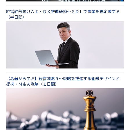
経営幹部向けＡＩ・ＤＸ推進研修～ＳＤＬで事業を再定義する
（半日間）
【名著から学ぶ】経営戦略５～戦略を推進する組織デザインと
提携・Ｍ＆Ａ戦略（１日間）