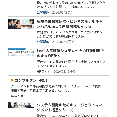
皆さまに代わって最適な割引価格でご利用いただ
けるプランを計算し、ご提案いたします。
公開講座
2026/06/ 2更新
新規事業開発研修～ビジネスモデルキャ
ンバスを使って新規開発を考える
本研修では、ＣＸ（カスタマーエクスペリエン
ス）起点での新規事業開発の進め...
公開講座
2026/07/30更新
Leaf 人事評価システム～今の評価制度そ
のままWEB化
評価シートの見た目と運用法は維持したままシス
テム化を実現します。
HRテック
2026/03/19更新
コンサルタント紹介
クライアントの持続可能な発展に向けて、ソリューションの提案・
施策の実施～定着まで伴走支援いたします。
業務支援
システム開発のためのプロジェクトマネ
ジメント極意シリーズ
複数のＩＴエンジニアからなるプロジェクトチー