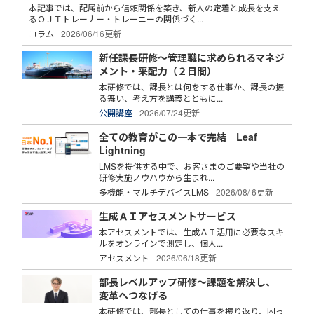
本記事では、配属前から信頼関係を築き、新人の定着と成長を支え
るＯＪＴトレーナー・トレーニーの関係づく...
コラム
2026/06/16更新
新任課長研修～管理職に求められるマネジ
メント・采配力（２日間）
本研修では、課長とは何をする仕事か、課長の振
る舞い、考え方を講義とともに...
公開講座
2026/07/24更新
全ての教育がこの一本で完結 Leaf
Lightning
LMSを提供する中で、お客さまのご要望や当社の
研修実施ノウハウから生まれ...
多機能・マルチデバイスLMS
2026/08/ 6更新
生成ＡＩアセスメントサービス
本アセスメントでは、生成ＡＩ活用に必要なスキ
ルをオンラインで測定し、個人...
アセスメント
2026/06/18更新
部長レベルアップ研修～課題を解決し、
変革へつなげる
本研修では、部長としての仕事を振り返り、困っ