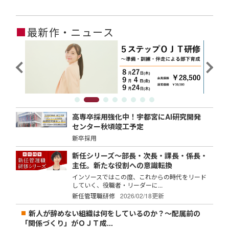
■
最新作・ニュース
高専卒採用強化中！宇都宮にAI研究開発
センター秋頃竣工予定
新卒採用
新任シリーズ～部長・次長・課長・係長・
主任。新たな役割への意識転換
インソースではこの度、これからの時代をリード
していく、役職者・リーダーに...
新任管理職研修
2026/02/18更新
新人が辞めない組織は何をしているのか？～配属前の
「関係づくり」がＯＪＴ成...