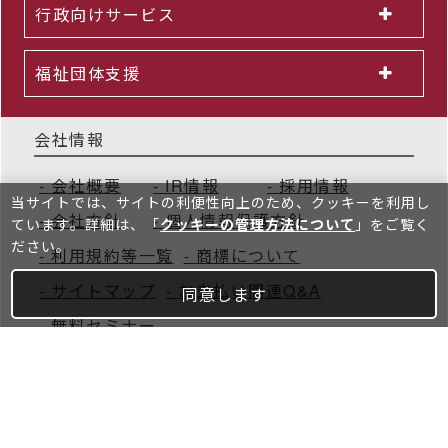
行政向けサービス
福祉団体支援
会社情報
会社概要
IR情報
採用情報
当サイトでは、サイトの利便性向上のため、クッキーを利⽤し
会社方針
個人情報保護方針
ています。詳細は、「
クッキーの管理方法について
」をご覧く
ださい。
利用規約等一覧
商標について
サイトマップ
お支払い関連Q&A
同意します
無料セミナー
Copyright © Insource Co., Ltd. All rights reserved.