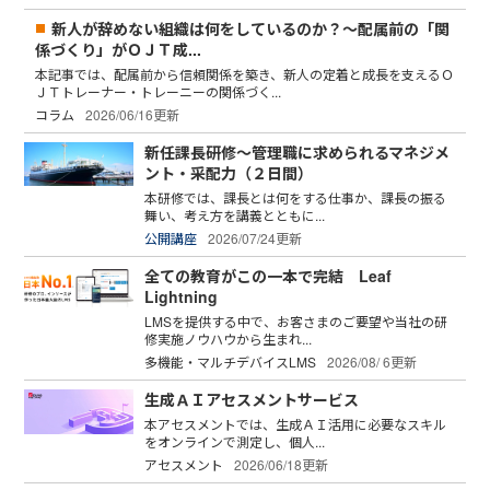
新人が辞めない組織は何をしているのか？～配属前の「関
係づくり」がＯＪＴ成...
本記事では、配属前から信頼関係を築き、新人の定着と成長を支えるＯ
ＪＴトレーナー・トレーニーの関係づく...
コラム
2026/06/16更新
新任課長研修～管理職に求められるマネジメ
ント・采配力（２日間）
本研修では、課長とは何をする仕事か、課長の振る
舞い、考え方を講義とともに...
公開講座
2026/07/24更新
全ての教育がこの一本で完結 Leaf
Lightning
LMSを提供する中で、お客さまのご要望や当社の研
修実施ノウハウから生まれ...
多機能・マルチデバイスLMS
2026/08/ 6更新
生成ＡＩアセスメントサービス
本アセスメントでは、生成ＡＩ活用に必要なスキル
をオンラインで測定し、個人...
アセスメント
2026/06/18更新