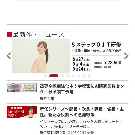
■
最新作・ニュース
高専卒採用強化中！宇都宮にAI研究開発セン
ター秋頃竣工予定
新卒採用
新任シリーズ～部長・次長・課長・係長・主
任。新たな役割への意識転換
インソースではこの度、これからの時代をリードし
ていく、役職者・リーダーに...
新任管理職研修
2026/02/18更新