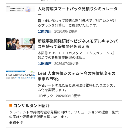
人財育成スマートパック見積りシミュレータ
ー
皆さまに代わって最適な割引価格でご利用いただけ
るプランを計算し、ご提案いたします。
公開講座
2026/06/ 2更新
新規事業開発研修～ビジネスモデルキャンバ
スを使って新規開発を考える
本研修では、ＣＸ（カスタマーエクスペリエンス）
起点での新規事業開発の進め...
公開講座
2026/07/30更新
Leaf 人事評価システム～今の評価制度その
ままWEB化
評価シートの見た目と運用法は維持したままシステ
ム化を実現します。
HRテック
2026/03/19更新
コンサルタント紹介
クライアントの持続可能な発展に向けて、ソリューションの提案・施策
の実施～定着まで伴走支援いたします。
業務支援