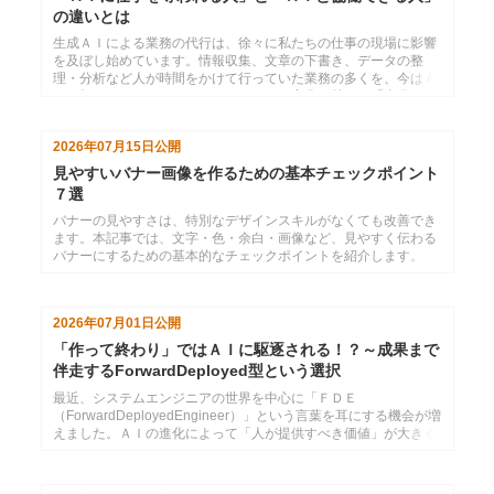
の違いとは
生成ＡＩによる業務の代行は、徐々に私たちの仕事の現場に影響
を及ぼし始めています。情報収集、文章の下書き、データの整
理・分析など人が時間をかけて行っていた業務の多くを、今はＡ
Ｉが担うようになっています。こうした変化を前に、「自分の仕
事がＡＩに奪われてしまうのではないか」と不安を感じている方
も少なくないのではないでしょうか。「人間にしかできないこ
2026年07月15日
公開
と」を見極め、力を注ぐ姿勢が重要です。本コラムでは、必要な
視点と具体的に強化すべき３つのスキルについてお伝えします。
見やすいバナー画像を作るための基本チェックポイント
７選
バナーの見やすさは、特別なデザインスキルがなくても改善でき
ます。本記事では、文字・色・余白・画像など、見やすく伝わる
バナーにするための基本的なチェックポイントを紹介します。
2026年07月01日
公開
「作って終わり」ではＡＩに駆逐される！？～成果まで
伴走するForwardDeployed型という選択
最近、システムエンジニアの世界を中心に「ＦＤＥ
（ForwardDeployedEngineer）」という言葉を耳にする機会が増
えました。ＡＩの進化によって「人が提供すべき価値」が大きく
変わりつつある中、さまざまな領域において「現場への展開力」
に価値が置かれる考え方が広がってきているように思います。本
コラムでは、なぜ今この考え方が注目されているのか、そして自