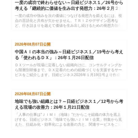
一度の成功で終わらせない～日経ビジネス１／26号から
考える「継続的に価値を生み出す発想力：26年２月２日
配信
一度の成功や強みを次の価値につなげる発想力を鍛えるには、視
点の言語化と共有が欠かせません。ＴＲＩＺやデザイン思考な
ど、行き詰まりを越えて価値を生み出し続けるための発想力強化
サービスをご紹介します。日経ビジネス2026年１月26日号より
作成した、インソースのメールマガジン26年２月２日配信分で
す。
2026年08月07日
公開
中国ＡＩの本当の強み～日経ビジネス１／19号から考え
る「使われるＤＸ」：26年１月26日配信
ＤＸツールが現場に定着しない組織向けに、コンサルティングか
ら階層別研修まで、ＤＸ定着のための組織づくりを支援するサー
ビスをご紹介します。日経ビジネス2026年１月19日号より作成
した、インソースのメールマガジン26年１月26日配信分です。
2026年08月07日
公開
地味でも強い組織とは？～日経ビジネス１／12号から考
える現場の改善力：26年１月21日配信
「人事の仕事は"ＪＩＭＩ（地味）"だからこそ組織の体力を底上
げする。日経ビジネス「地味でも強いＪＩＭＩ企業」特集から見
えた、仕組み化・効率化による改善の力と、関連サービスをご紹
介します。」日経ビジネス2026年１月12日号より作成した、イ
ンソースのメールマガジン26年１月21配信分です。