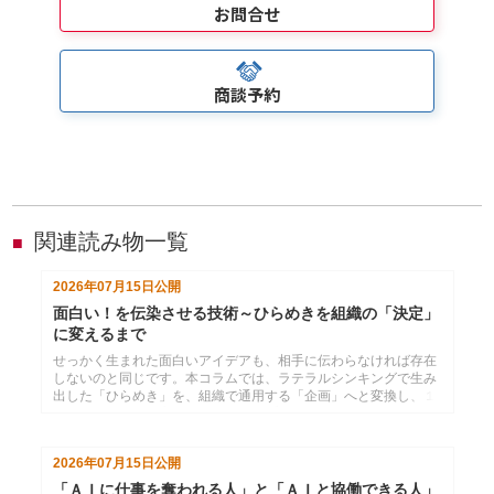
お問合せ
商談予約
関連読み物一覧
■
2026年07月15日
公開
面白い！を伝染させる技術～ひらめきを組織の「決定」
に変えるまで
せっかく生まれた面白いアイデアも、相手に伝わらなければ存在
しないのと同じです。本コラムでは、ラテラルシンキングで生み
出した「ひらめき」を、組織で通用する「企画」へと変換し、１
枚の資料で相手の心を動かすまでのプロセスを解説。あなたの
「面白い」を、組織の「共通言語」に変えるための技術をお伝え
します。
2026年07月15日
公開
「ＡＩに仕事を奪われる人」と「ＡＩと協働できる人」