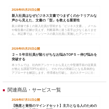
れているからかもしれません。本コラムでは、ＩＴ人材が陥りが
ちな「ドキュメント脳」でのプレゼンテーションから抜け出し、
2026年05月25日
公開
聞き手に価値が伝わる伝え方についてお話しします。
新入社員はなぜビジネス文書でつまずくのか？リアルな
声から見えた、文書の「型」を教える重要性
新人研修で多くの新入社員が苦戦する「ビジネス文書」。メール
や報告書の正解が見えず、判断基準に迷う若手は少なくありませ
ん。本記事では、インソースの新入社員に実施したアンケート結
果をもとに、新入社員が文書作成でつまずく理由と、文書の
「型」を教える重要性を解説します。
2026年05月25日
公開
２～５年目社員が陥りがちなお悩みTOP５～伸び悩みを
突破する
本コラムでは、社内外アンケートから見えた中堅層手前の従業員
が抱える課題TOP5を紹介し、それぞれの突破口となる具体的な
アプローチを解説します。停滞感を打破し、次のステージに進む
ためのヒントが見つかります。
関連商品・サービス一覧
■
2026年07月31日
公開
【熱意と覚悟のマインドセット】主力となる人のための