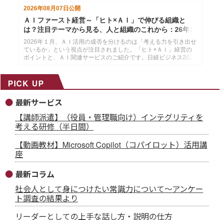
2026年08月07日
公開
ＡＩファースト経営～「ヒト×ＡＩ」で伸びる組織と
は？注目テーマから見る、人と組織のこれから：26年1
月14日配信
2026年１月、ＡＩ活用の成否を分けるのは「考える力を引き出せ
ているか」という視点が注目されました。「ヒト×ＡＩ」経営の
ポイントと、ＡＩ関連サービスのご紹介です。日経ビジネス2025
年12月29日・2026年１月５日号より作成した、インソースのメ
ールマガジン26年１月14配信分です。
PICK UP
最新サービス
【講師派遣】（役員・管理職向け）インテグリティを
考える研修（半日間）
【動画教材】Microsoft Copilot（コパイロット）活用講
座
最新コラム
社会人として身につけたい常識力について～アンケー
ト調査の結果より
リーダーとしての上手な話し方・説明の仕方