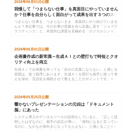
2026年06月01日
公開
社の仕事にどう取り入れればよいのかを、具体的に整理してお伝
えします。
我慢して「つまらない仕事」を真面目にやっていません
か？仕事を自分らしく面白がって成果を出す３つのスキ
ル
つまらない仕事を、つまらないまま、真面目にやり続けていませ
んか？本記事では、今の仕事の意義を自ら定義し直す「ジョブク
ラフティング」と、本質的な課題を見極める「ロジカルシンキン
グ」「課題設定力」を解説。組織の期待に応えるのは、あくまで
「自由」を手に入れるための手段。自ら楽しみを創り出し、遊ん
でいるように仕事を動かすための秘訣を伝授します。
2026年06月01日
公開
企画書作成の新常識～生成ＡＩとの壁打ちで時短とクオ
リティ向上を両立
生成ＡＩで企画書を作っても「自分の言葉にならない」と感じる
原因は、使う順序にあります。生成ＡＩを壁打ち相手に使って考
えを深め、言語化を補助させて整えることがポイントです。キー
ワードは自分の価値観で選び直すことで、企画書の説得力が高ま
ります。
2026年05月25日
公開
響かないプレゼンテーションの元凶は「ドキュメント
脳」にあった
システム導入やデジタルツールの説明をしていると、「正しく説
明したはずなのに、相手の反応が薄い」「便利になると言ってい
るのに、なかなか前向きになってもらえない」と感じることがあ
ります。その原因は、説明内容が「読む資料」をベースに構成さ