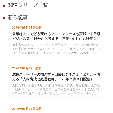
関連シリーズ一覧
■
新作記事
■
2026年08月07日
公開
営業はＡＩでどう変わる？～インソースも実践中｜日経
ビジネス２／16号から考える「営業×ＡＩ」：26年２月
24日配信
提案書作成やＡＩエージェント活用など、インソースの営業×Ａ
Ｉの実践例とサービスをご紹介します。日経ビジネス2026年２月
16日号より作成した、インソースのメールマガジン26年２月24
日配信分です。
2026年08月07日
公開
成長ストーリーの描き方～日経ビジネス２／２号から考
える「人材育成と経営戦略」：26年２月９日配信）
人的資本開示は語り方、人的資本経営は実践。経営戦略と人の取
り組みをつなぐ、人材育成サービスをご紹介します。日経ビジネ
ス2026年２月２日号より作成した、インソースのメールマガジン
26年２月９日配信分です。
2026年08月07日
公開