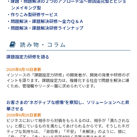
・課題・問題解決の２つのアプローチ法～原因追究型とビジョ
ンメイキング型
・作りこみ型研修サービス
・問題解決・課題解決研修～全力Ｑ＆Ａ
・問題解決・課題解決研修ラインナップ
読み物・コラム
課題設定力研修を語る
2025年9月16日更新
インソースの「課題設定力研修」の開発者が、開発の背景や研修のポ
イントを語ります。課題設定力は、複雑化する社会で問題を解決に導
くため、管理職やリーダー層に求められています。
お客さまの"ネガティブな感情"を察知し、ソリューションへと昇
華させる
2026年6月25日更新
ビジネスにおいて相手から対価をもらえるのは、相手が「満たされな
い」と感じているものを満たしてあげられるからです。そうしたネガ
ティブな気持ちは、「非効率」「不安」「未解決」のように、頭に
「非」「不」「未」という文字が付く言葉で表されます。