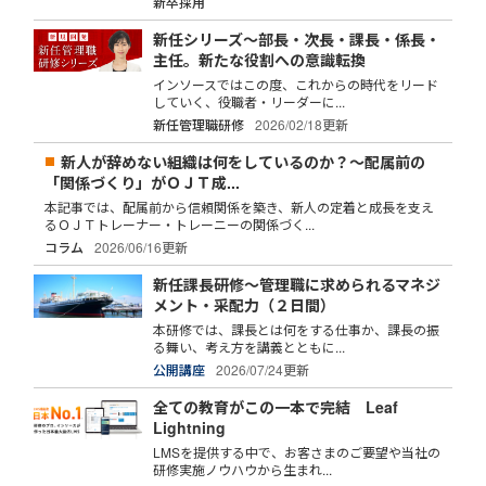
新卒採用
新任シリーズ～部長・次長・課長・係長・
主任。新たな役割への意識転換
インソースではこの度、これからの時代をリード
していく、役職者・リーダーに...
新任管理職研修
2026/02/18更新
新人が辞めない組織は何をしているのか？～配属前の
「関係づくり」がＯＪＴ成...
本記事では、配属前から信頼関係を築き、新人の定着と成長を支え
るＯＪＴトレーナー・トレーニーの関係づく...
コラム
2026/06/16更新
新任課長研修～管理職に求められるマネジ
メント・采配力（２日間）
本研修では、課長とは何をする仕事か、課長の振
る舞い、考え方を講義とともに...
公開講座
2026/07/24更新
全ての教育がこの一本で完結 Leaf
Lightning
LMSを提供する中で、お客さまのご要望や当社の
研修実施ノウハウから生まれ...