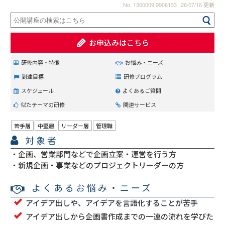
No. 1300009 9906133
26/07/16 更新
お申込みはこちら
研修内容・特徴
お悩み・ニーズ
到達目標
研修プログラム
スケジュール
よくあるご質問
似たテーマの研修
関連サービス
若手層
中堅層
リーダー層
管理職
対象者
企画、営業部門などで企画立案・運営を行う方
新規企画・事業などのプロジェクトリーダーの方
よくあるお悩み・ニーズ
アイデア出しや、アイデアを言語化することが苦手
アイデア出しから企画書作成までの一連の流れを学びた