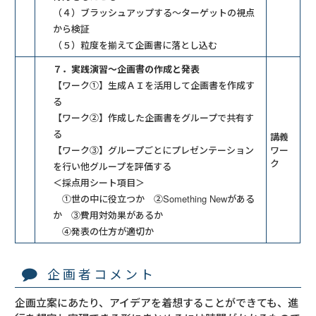
（４）ブラッシュアップする～ターゲットの視点
から検証
（５）粒度を揃えて企画書に落とし込む
７．実践演習～企画書の作成と発表
【ワーク①】生成ＡＩを活用して企画書を作成す
る
【ワーク②】作成した企画書をグループで共有す
る
講義
【ワーク③】グループごとにプレゼンテーション
ワー
ク
を行い他グループを評価する
＜採点用シート項目＞
①世の中に役立つか ②Something Newがある
か ③費用対効果があるか
④発表の仕方が適切か
企画者コメント
企画立案にあたり、アイデアを着想することができても、進