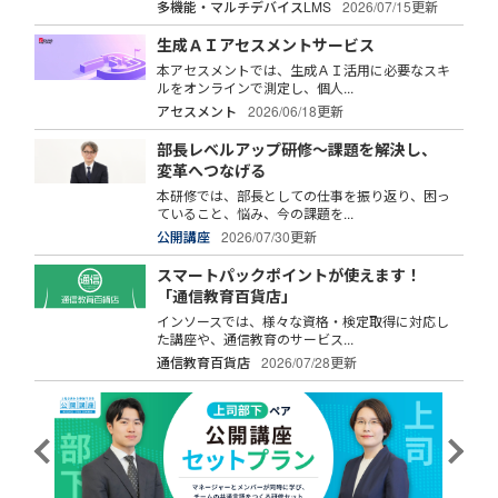
多機能・マルチデバイスLMS
2026/07/15更新
生成ＡＩアセスメントサービス
本アセスメントでは、生成ＡＩ活用に必要なスキ
ルをオンラインで測定し、個人...
アセスメント
2026/06/18更新
部長レベルアップ研修～課題を解決し、
変革へつなげる
本研修では、部長としての仕事を振り返り、困っ
ていること、悩み、今の課題を...
公開講座
2026/07/30更新
スマートパックポイントが使えます！
「通信教育百貨店」
インソースでは、様々な資格・検定取得に対応し
た講座や、通信教育のサービス...
通信教育百貨店
2026/07/28更新