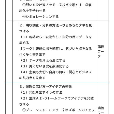
①問いを投げ返させる ②視点を増やす ③言
語化を手伝わせる
④シミュレーションする
２．現状調査・分析の方法～ひらめきのタネを見
つける
（１）現場から・現物から・自分の目でデータを
集める
講義
【ワーク】研修の場を観察し、気づいた点をなる
ワー
べく多く書き出す
ク
（２）データを見える形にする
（３）見えない現実を数値化する
（４）主観も大切～自身の興味・関心とビジネス
の共通点を見出す
３．発想の広げ方～アイデアの発散
（１）発想を出す４つの方法
（２）生成ＡＩ×フレームワークでアイデアを発散
させる
講義
①ブレーンストーミング ②オズボーンのチェッ
ワー