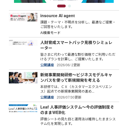
insource AI agent
課題・テーマ・不明点を分析し、最適なご提案・
ご回答をいたします。
AI検索モード
人財育成スマートパック見積りシミュレ
ーター
皆さまに代わって最適な割引価格でご利用いただ
けるプランを計算し、ご提案いたします。
公開講座
2026/06/ 2更新
新規事業開発研修～ビジネスモデルキャ
ンバスを使って新規開発を考える
本研修では、ＣＸ（カスタマーエクスペリエン
ス）起点での新規事業開発の進め...
公開講座
2026/07/30更新
Leaf 人事評価システム～今の評価制度そ
のままWEB化
評価シートの見た目と運用法は維持したままシス
テム化を実現します。