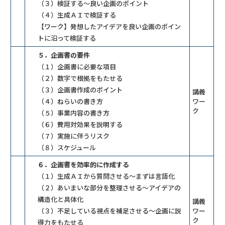
（３）検証する～良い企画のポイント
（４）生成ＡＩで検証する
【ワーク】発想したアイデアを良い企画のポイン
トに沿って検証する
５．企画書の要件
（１）企画書に必要な項目
（２）数字で根拠をもたせる
（３）企画書作成のポイント
講義
（４）ねらいの書き方
ワー
ク
（５）事業内容の書き方
（６）費用対効果を説明する
（７）実施に伴うリスク
（８）スケジュール
６．企画書を効率的に作成する
（１）生成ＡＩから質問させる～まずは言語化
（２）あいまいな部分を整理させる～アイデアの
構造化と具体化
講義
（３）不足している視点を補足させる～企画に説
ワー
ク
得力をもたせる