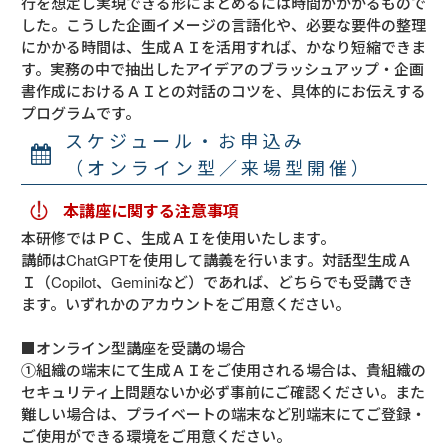
行を想定し実現できる形にまとめるには時間がかかるもので
した。こうした企画イメージの言語化や、必要な要件の整理
にかかる時間は、生成ＡＩを活用すれば、かなり短縮できま
す。実務の中で抽出したアイデアのブラッシュアップ・企画
書作成におけるＡＩとの対話のコツを、具体的にお伝えする
プログラムです。
スケジュール・お申込み
（オンライン型／来場型開催）
本講座に関する注意事項
本研修ではＰＣ、生成ＡＩを使用いたします。
講師はChatGPTを使用して講義を行います。対話型生成Ａ
Ｉ（Copilot、Geminiなど）であれば、どちらでも受講でき
ます。いずれかのアカウントをご用意ください。
■オンライン型講座を受講の場合
①組織の端末にて生成ＡＩをご使用される場合は、貴組織の
セキュリティ上問題ないか必ず事前にご確認ください。また
難しい場合は、プライベートの端末など別端末にてご登録・
ご使用ができる環境をご用意ください。