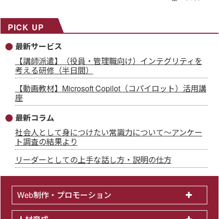
PICK UP
最新サービス
【講師派遣】（役員・管理職向け）インテグリティを
考える研修（半日間）
【動画教材】Microsoft Copilot（コパイロット）活用講
座
最新コラム
社会人として身につけたい常識力について～アンケー
ト調査の結果より
リーダーとしての上手な話し方・説明の仕方
Web制作・プロモーション