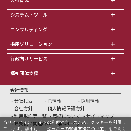
人材育成
システム・ツール
コンサルティング
採用ソリューション
行政向けサービス
福祉団体支援
会社情報
会社概要
IR情報
採用情報
会社方針
個人情報保護方針
利用規約等一覧
商標について
サイトマップ
当サイトでは、サイトの利便性向上のため、クッキーを利⽤し
お支払い関連Q&A
無料セミナー
ています。詳細は、「
クッキーの管理方法について
」をご覧く