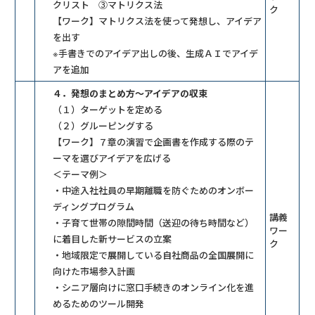
クリスト ③マトリクス法
ク
【ワーク】マトリクス法を使って発想し、アイデア
を出す
※手書きでのアイデア出しの後、生成ＡＩでアイデ
アを追加
４．発想のまとめ方～アイデアの収束
（１）ターゲットを定める
（２）グルーピングする
【ワーク】７章の演習で企画書を作成する際のテ
ーマを選びアイデアを広げる
＜テーマ例＞
・中途入社社員の早期離職を防ぐためのオンボー
ディングプログラム
講義
・子育て世帯の隙間時間（送迎の待ち時間など）
ワー
に着目した新サービスの立案
ク
・地域限定で展開している自社商品の全国展開に
向けた市場参入計画
・シニア層向けに窓口手続きのオンライン化を進
めるためのツール開発