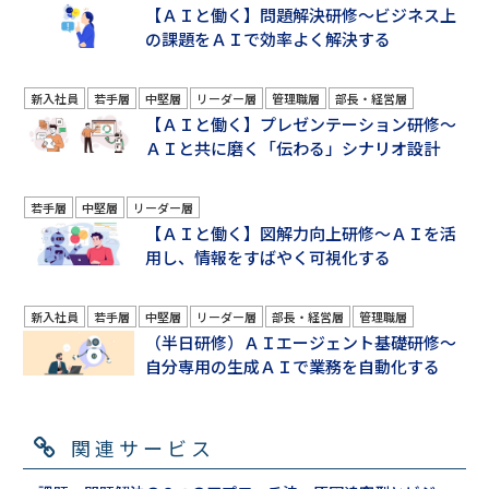
【ＡＩと働く】問題解決研修～ビジネス上
の課題をＡＩで効率よく解決する
新入社員
若手層
中堅層
リーダー層
管理職層
部長・経営層
【ＡＩと働く】プレゼンテーション研修～
ＡＩと共に磨く「伝わる」シナリオ設計
若手層
中堅層
リーダー層
【ＡＩと働く】図解力向上研修～ＡＩを活
用し、情報をすばやく可視化する
新入社員
若手層
中堅層
リーダー層
部長・経営層
管理職層
（半日研修）ＡＩエージェント基礎研修～
自分専用の生成ＡＩで業務を自動化する
関連サービス