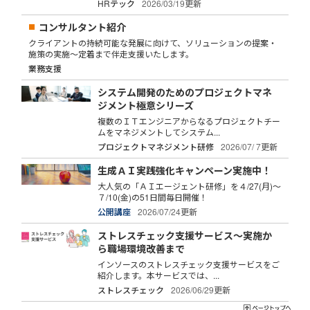
HRテック
2026/03/19更新
コンサルタント紹介
クライアントの持続可能な発展に向けて、ソリューションの提案・
施策の実施～定着まで伴走支援いたします。
業務支援
システム開発のためのプロジェクトマネ
ジメント極意シリーズ
複数のＩＴエンジニアからなるプロジェクトチー
ムをマネジメントしてシステム...
プロジェクトマネジメント研修
2026/07/ 7更新
生成ＡＩ実践強化キャンペーン実施中！
大人気の「ＡＩエージェント研修」を４/27(月)～
７/10(金)の51日間毎日開催！
公開講座
2026/07/24更新
ストレスチェック支援サービス～実施か
ら職場環境改善まで
インソースのストレスチェック支援サービスをご
紹介します。本サービスでは、...
ストレスチェック
2026/06/29更新