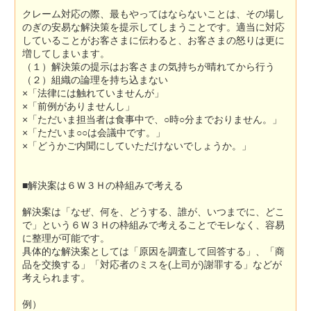
クレーム対応の際、最もやってはならないことは、その場し
のぎの安易な解決策を提示してしまうことです。適当に対応
していることがお客さまに伝わると、お客さまの怒りは更に
増してしまいます。
（１）解決策の提示はお客さまの気持ちが晴れてから行う
（２）組織の論理を持ち込まない
×「法律には触れていませんが」
×「前例がありませんし」
×「ただいま担当者は食事中で、○時○分までおりません。」
×「ただいま○○は会議中です。」
×「どうかご内聞にしていただけないでしょうか。」
■解決案は６Ｗ３Ｈの枠組みで考える
解決案は「なぜ、何を、どうする、誰が、いつまでに、どこ
で」という６Ｗ３Ｈの枠組みで考えることでモレなく、容易
に整理が可能です。
具体的な解決案としては「原因を調査して回答する」、「商
品を交換する」「対応者のミスを(上司が)謝罪する」などが
考えられます。
例）