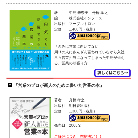
著
中島 未奈美 舟橋 孝之
編
株式会社インソース
出版社
マーブルトロン
定価
1,400円（税別）
「きみは営業に向いてない」
周りの人にさんざん言われていながら入社
早々営業担当になってしまった中島が伝え
る、営業の頑張り方
『営業のプロが新人のために書いた営業の本』
著者
舟橋 孝之
出版社
明日香出版社
定価
1,300円（税別）
発売日
2008/2
ご好評につき、増刷決定！！