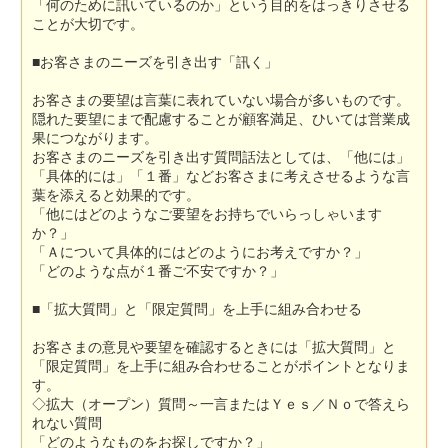
「何のために訊いているのか」という目的をはっきりさせる
ことが大切です。
■お客さまのニーズを引き出す「訊く」
お客さまの要望は言葉に表れていない場合が多いものです。
隠れた要望にまで配慮することが顧客満足、ひいては営業成
果につながります。
お客さまのニーズを引き出す質問話法としては、「他には」
「具体的には」「１番」などお客さまに考えさせるような言
葉を添えると効果的です。
「他にはどのようなご要望をお持ちでいらっしゃいます
か？」
「Ａについて具体的にはどのようにお考えですか？」
「どのような点が１番ご不安ですか？」
■「拡大質問」と「限定質問」を上手に組み合わせる
お客さまの意見や要望を確認するときには「拡大質問」と
「限定質問」を上手に組み合わせることがポイントとなりま
す。
◇拡大（オープン）質問～一言またはＹｅｓ／Ｎｏで答えら
れない質問
「どのようなものをお探しですか？」