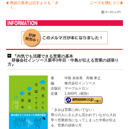
商談の基本は話すよりも「き
ニーズを掴むコツ
く」
『内気でも活躍できる営業の基本
研修会社インソース新卒3年目・中島が伝える営業の頑張り
方』
著
中島 未奈美 舟橋 孝之
編
株式会社インソース
出版社
マーブルトロン
定価
1,400円（税別）
「きみは営業に向いてない」
周りの人にさんざん言われていながら入社
早々営業担当になってしまった中島が伝え
る、営業の頑張り方