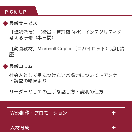
PICK UP
最新サービス
【講師派遣】（役員・管理職向け）インテグリティを
考える研修（半日間）
【動画教材】Microsoft Copilot（コパイロット）活用講
座
最新コラム
社会人として身につけたい常識力について～アンケー
ト調査の結果より
リーダーとしての上手な話し方・説明の仕方
Web制作・プロモーション
人材育成