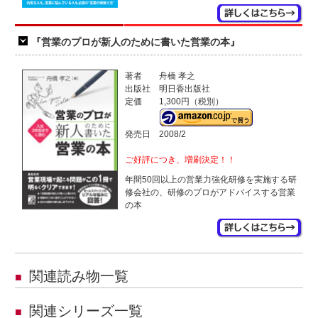
『営業のプロが新人のために書いた営業の本』
著者
舟橋 孝之
出版社
明日香出版社
定価
1,300円（税別）
発売日
2008/2
ご好評につき、増刷決定！！
年間50回以上の営業力強化研修を実施する研
修会社の、研修のプロがアドバイスする営業
の本
関連読み物一覧
■
関連シリーズ一覧
■