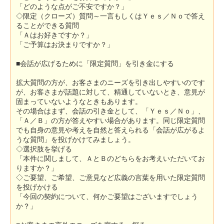
「どのような点がご不安ですか？」
◇限定（クローズ）質問～一言もしくはＹｅｓ／Ｎｏで答え
ることができる質問
「Ａはお好きですか？」
「ご予算はお決まりですか？」
■会話が広げるために「限定質問」を引き金にする
拡大質問の方が、お客さまのニーズを引き出しやすいのです
が、お客さまが話題に対して、精通していないとき、意見が
固まっていないようなときもあります。
その場合はまず、会話の引き金として、「Ｙｅｓ／Ｎｏ」、
「Ａ／Ｂ」の方が答えやすい場合があります。同じ限定質問
でも自身の意見や考えを自然と答えられる「会話が広がるよ
うな質問」を投げかけてみましょう。
◇選択肢を挙げる
「本件に関しまして、ＡとＢのどちらをお考えいただいてお
りますか？」
◇ご要望、ご希望、ご意見など広義の言葉を用いた限定質問
を投げかける
「今回の契約について、何かご要望はございますでしょう
か？」