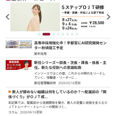
高専卒採用強化中！宇都宮にAI研究開発セン
ター秋頃竣工予定
新卒採用
新任シリーズ～部長・次長・課長・係長・主
任。新たな役割への意識転換
インソースではこの度、これからの時代をリードし
ていく、役職者・リーダーに...
新任管理職研修
2026/02/18更新
新人が辞めない組織は何をしているのか？～配属前の「関
係づくり」がＯＪＴ成...
本記事では、配属前から信頼関係を築き、新人の定着と成長を支えるＯ
ＪＴトレーナー・トレーニーの関係づく...
コラム
2026/06/16更新