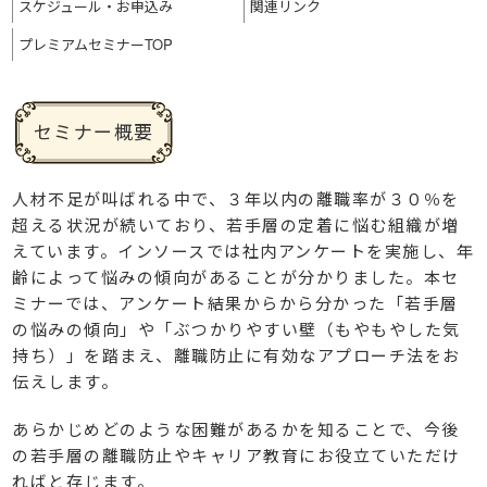
スケジュール・
お申込み
関連リンク
プレミアム
セミナーTOP
セミナー概要
人材不足が叫ばれる中で、３年以内の離職率が３０％を
超える状況が続いており、若手層の定着に悩む組織が増
えています。インソースでは社内アンケートを実施し、年
齢によって悩みの傾向があることが分かりました。本セ
ミナーでは、アンケート結果からから分かった「若手層
の悩みの傾向」や「ぶつかりやすい壁（もやもやした気
持ち）」を踏まえ、離職防止に有効なアプローチ法をお
伝えします。
あらかじめどのような困難があるかを知ることで、今後
の若手層の離職防止やキャリア教育にお役立ていただけ
ればと存じます。