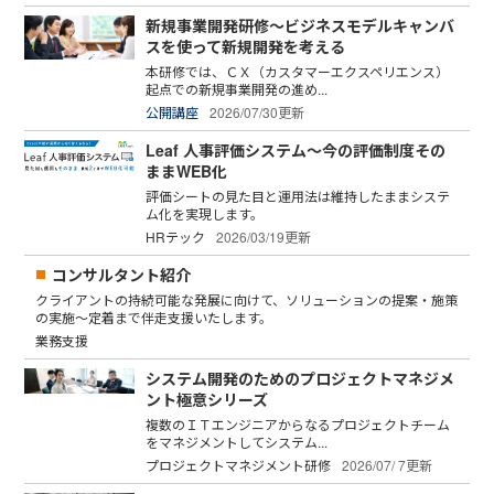
新規事業開発研修～ビジネスモデルキャンバ
スを使って新規開発を考える
本研修では、ＣＸ（カスタマーエクスペリエンス）
起点での新規事業開発の進め...
公開講座
2026/07/30更新
Leaf 人事評価システム～今の評価制度その
ままWEB化
評価シートの見た目と運用法は維持したままシステ
ム化を実現します。
HRテック
2026/03/19更新
コンサルタント紹介
クライアントの持続可能な発展に向けて、ソリューションの提案・施策
の実施～定着まで伴走支援いたします。
業務支援
システム開発のためのプロジェクトマネジメ
ント極意シリーズ
複数のＩＴエンジニアからなるプロジェクトチーム
をマネジメントしてシステム...
プロジェクトマネジメント研修
2026/07/ 7更新