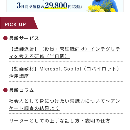
PICK UP
最新サービス
【講師派遣】（役員・管理職向け）インテグリテ
ィを考える研修（半日間）
【動画教材】Microsoft Copilot（コパイロット）
活用講座
最新コラム
社会人として身につけたい常識力について～アン
ケート調査の結果より
リーダーとしての上手な話し方・説明の仕方