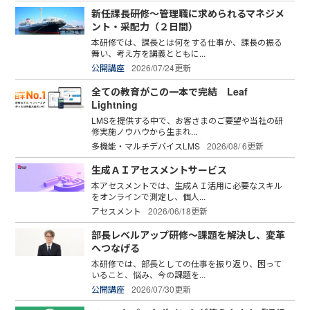
新任課長研修～管理職に求められるマネジメ
ント・采配力（２日間）
本研修では、課長とは何をする仕事か、課長の振る
舞い、考え方を講義とともに...
公開講座
2026/07/24更新
全ての教育がこの一本で完結 Leaf
Lightning
LMSを提供する中で、お客さまのご要望や当社の研
修実施ノウハウから生まれ...
多機能・マルチデバイスLMS
2026/08/ 6更新
生成ＡＩアセスメントサービス
本アセスメントでは、生成ＡＩ活用に必要なスキル
をオンラインで測定し、個人...
アセスメント
2026/06/18更新
部長レベルアップ研修～課題を解決し、変革
へつなげる
本研修では、部長としての仕事を振り返り、困って
いること、悩み、今の課題を...
公開講座
2026/07/30更新