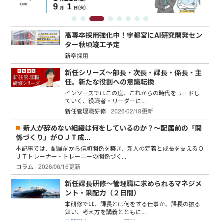
高専卒採用強化中！宇都宮にAI研究開発セン
ター秋頃竣工予定
新卒採用
新任シリーズ～部長・次長・課長・係長・主
任。新たな役割への意識転換
インソースではこの度、これからの時代をリードし
ていく、役職者・リーダーに...
新任管理職研修
2026/02/18更新
新人が辞めない組織は何をしているのか？～配属前の「関
係づくり」がＯＪＴ成...
本記事では、配属前から信頼関係を築き、新人の定着と成長を支えるＯ
ＪＴトレーナー・トレーニーの関係づく...
コラム
2026/06/16更新
新任課長研修～管理職に求められるマネジメ
ント・采配力（２日間）
本研修では、課長とは何をする仕事か、課長の振る
舞い、考え方を講義とともに...