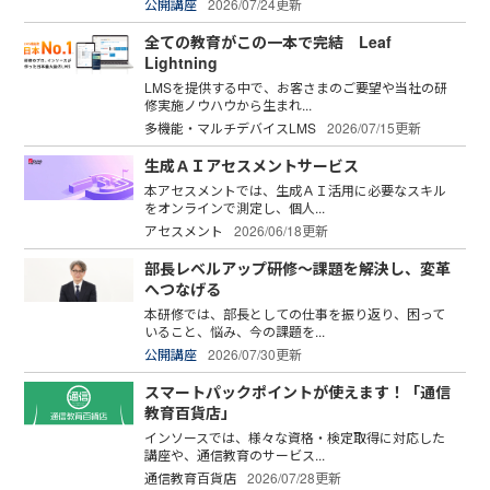
公開講座
2026/07/24更新
全ての教育がこの一本で完結 Leaf
Lightning
LMSを提供する中で、お客さまのご要望や当社の研
修実施ノウハウから生まれ...
多機能・マルチデバイスLMS
2026/07/15更新
生成ＡＩアセスメントサービス
本アセスメントでは、生成ＡＩ活用に必要なスキル
をオンラインで測定し、個人...
アセスメント
2026/06/18更新
部長レベルアップ研修～課題を解決し、変革
へつなげる
本研修では、部長としての仕事を振り返り、困って
いること、悩み、今の課題を...
公開講座
2026/07/30更新
スマートパックポイントが使えます！「通信
教育百貨店」
インソースでは、様々な資格・検定取得に対応した
講座や、通信教育のサービス...
通信教育百貨店
2026/07/28更新