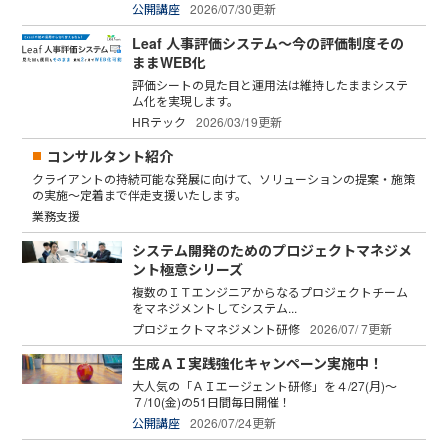
公開講座
2026/07/30更新
Leaf 人事評価システム～今の評価制度その
ままWEB化
評価シートの見た目と運用法は維持したままシステ
ム化を実現します。
HRテック
2026/03/19更新
コンサルタント紹介
クライアントの持続可能な発展に向けて、ソリューションの提案・施策
の実施～定着まで伴走支援いたします。
業務支援
システム開発のためのプロジェクトマネジメ
ント極意シリーズ
複数のＩＴエンジニアからなるプロジェクトチーム
をマネジメントしてシステム...
プロジェクトマネジメント研修
2026/07/ 7更新
生成ＡＩ実践強化キャンペーン実施中！
大人気の「ＡＩエージェント研修」を４/27(月)～
７/10(金)の51日間毎日開催！
公開講座
2026/07/24更新