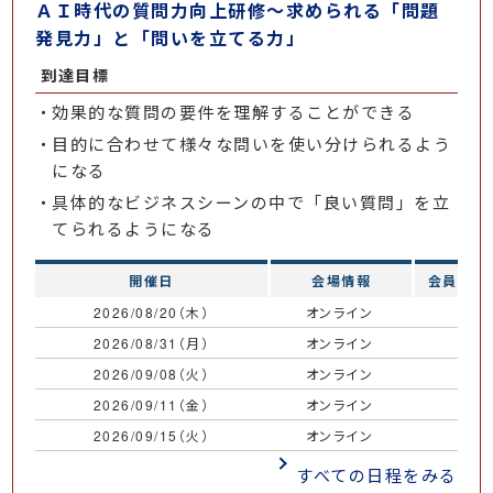
ＡＩ時代の質問力向上研修～求められる「問題
発見力」と「問いを立てる力」
到達目標
効果的な質問の要件を理解することができる
目的に合わせて様々な問いを使い分けられるよう
になる
具体的なビジネスシーンの中で「良い質問」を立
てられるようになる
開催日
会場情報
会員価格
2026/08/20（木）
オンライン
￥
2026/08/31（月）
オンライン
￥
2026/09/08（火）
オンライン
￥
2026/09/11（金）
オンライン
￥
2026/09/15（火）
オンライン
￥
すべての日程をみる