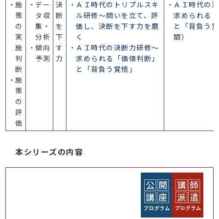
施
デー
決
ＡＩ時代のトリプルスキ
ＡＩ時代の
策
タ収
断
ル研修～問いを立て、評
求められる
の
集・
を
価し、決断を下す力を磨
と「背負う
実
分析
下
く
間）
施
傾向
す
ＡＩ時代の決断力研修～
判
予測
力
求められる「価値判断」
断
と「背負う覚悟」
施
策
の
評
価
本シリーズの内容