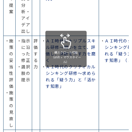
提
分
案
析・
アイ
デア
出し
施
指示
評
ＡＩ時代のトリプルスキ
ＡＩ時代のク
策
に沿
価
ル研修～問いを立て、評
シンキング
横スクロール可能

の
った
す
価し、決断を下す力を磨
れる「疑う
（shift + マウスホイー
妥
修正
る
く
す知恵」（
ル）
当
選択
力
ＡＩ時代のクリティカル
性
肢の
シンキング研修～求めら
評
提示
れる「疑う力」と「活か
価
す知恵」
施
策
の
見
直
し