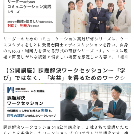
リーダーのためのコミュニケーション実践研修シリーズは、ケー
ススタディをもとに受講者同士でディスカッションを行い、自身
の対応力・判断力を深める形式の研修シリーズです。ケースは現
場で直面しがちな複雑で悩ましい場面を想定した内容で、「組織
展開・調整編」「トラブル解決編」「新規開発・価値創造編」の
３テーマを選定しています。
【公開講座】課題解決ワークセッション～「学
び」ではなく、「実益」を得るためのワークシ
ョップを公開講座でも
課題解決ワークセッションin公開講座は、１社３名で受講いただ
くことを条件としたワークショッププログラム公開講座です。複