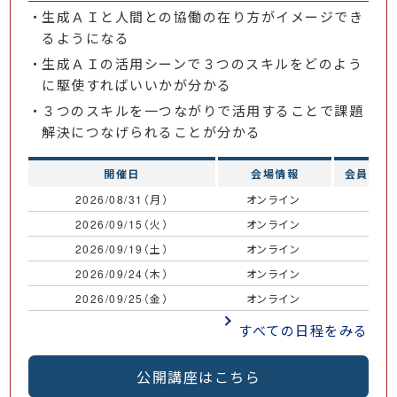
生成ＡＩと人間との協働の在り方がイメージでき
るようになる
生成ＡＩの活用シーンで３つのスキルをどのよう
に駆使すればいいかが分かる
３つのスキルを一つながりで活用することで課題
解決につなげられることが分かる
開催日
会場情報
会員価格
2026/08/31（月）
オンライン
￥
2026/09/15（火）
オンライン
￥
2026/09/19（土）
オンライン
￥
2026/09/24（木）
オンライン
￥
2026/09/25（金）
オンライン
￥
すべての日程をみる
公開講座はこちら