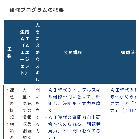
研修プログラムの概要
人
生成
間
ＡＩ
に
（Ａ
必
工
Ｉエ
要
公開講座
講師派
程
ージ
な
ェン
ス
ト）
キ
ル
課
大
問
ＡＩ時代のトリプルスキ
ＡＩ時代の
題
量・
い
ル研修～問いを立て、評
修～求めら
の
高速
を
価し、決断を下す力を磨
見力」と「
提
での
立
く
力」（１日
起
情報
て
ＡＩ時代の質問力向上研
施
収集
る
修～求められる「問題発
策
網羅
力
見力」と「問いを立てる
の
的な
力」