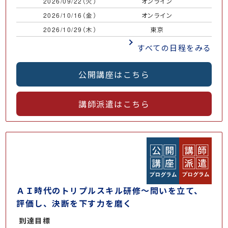
2026/09/22（火）
オンライン
￥
2026/10/16（金）
オンライン
￥
2026/10/29（木）
東京
￥
すべての日程をみる
公開講座はこちら
講師派遣はこちら
ＡＩ時代のトリプルスキル研修～問いを立て、
評価し、決断を下す力を磨く
到達目標