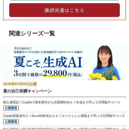
講師派遣はこちら
関連シリーズ一覧
2026年07月09日
公開
夏の自己研鑽キャンペーン
初心者限定！Copilotで基本操作から自業務特化ＡＩ作成まで学ぶ３日間集中コース
公開講座
Copilot実践者向け！Excel自動化からＡＩエージェント構築まで学ぶ３日間集中コース
公開講座