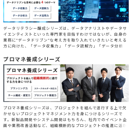
データリテラシー醸成シリーズは、データアナリストやデータサ
イエンティストといった専門家を目指すわけではないが、自身の
業務に"データドリブン"な考え方を取り入れていきたいと考える
方に向けた、「データ収集力」「データ読解力」「データ分析
力」「データ活用力」の４つのテーマで構成されたシリーズで
す。
プロマネ養成シリーズ
プロマネ養成シリーズは、プロジェクトを組んで遂行する上で欠
かせないプロジェクトマネジメント力を身につけるシリーズで
す。新製品開発やシステム開発はもちろん、社内でのイベント企
画や業務改善活動など、組織横断的なプロジェクトの推進に活か
すことのできるスキルをまとめて学ぶことが可能です。