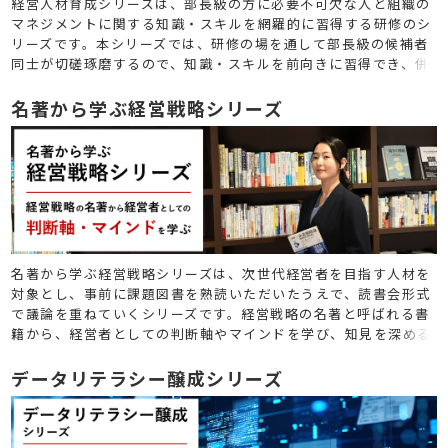
経営人材育成シリーズは、部長級の方に必要不可欠な人と組織の
マネジメントに関する知識・スキルを網羅的に習得する研修のシ
リーズです。本シリーズでは、研修の場を通して部長級の候補者
同士が切磋琢磨するので、知識・スキルを前向きに習得でき、併
せて、対面研修だからこそ効果的となる、経営者意識の醸成が可
能です。
名著から学ぶ経営戦略シリーズ
名著から学ぶ経営戦略シリーズは、次世代経営者を目指す人材を
対象とし、事前に課題図書を熟読いただいたうえで、読書会形式
で議論を重ねていくシリーズです。経営戦略の名著と呼ばれる書
籍から、経営者としての判断軸やマインドを学び、知見を深める
ことができます。
データリテラシー醸成シリーズ