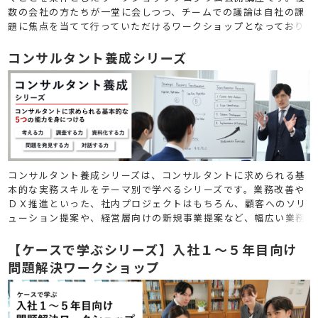
数の会社の方たちが一堂に会しつつ、チームでの議論は自社の課
題に焦点を当てて行っていただけるワークショップとなっており
ます。ワークを通じて作成する成果物も自社に特化したものが出
来るため、「学び」だけでなく「実益」も兼ねたものとしてご利
コンサルタント養成シリーズ
用いただけます。
コンサルタント養成シリーズは、コンサルタントに求められる基
本的な実務スキルをテーマ別で学べるシリーズです。業務改善や
ＤＸ推進といった、社内プロジェクトはもちろん、顧客へのソリ
ューション提案や、経営層向けの新規事業提案など、幅広い業務
に活かすことができるスキルをまとめて学ぶことができます。
【ケースで学ぶシリーズ】入社１～５年目向け
問題解決ワークショップ