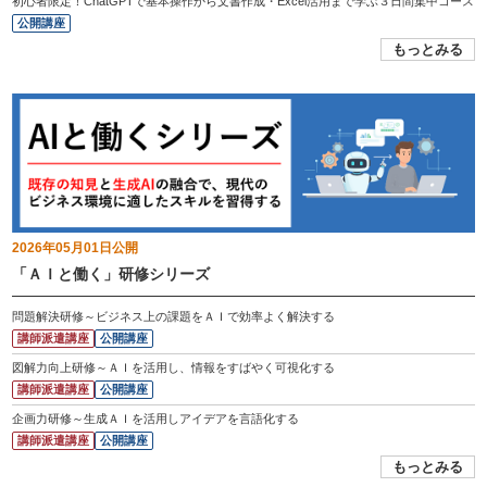
初心者限定！ChatGPTで基本操作から文書作成・Excel活用まで学ぶ３日間集中コース
公開講座
もっとみる
2026年05月01日
公開
「ＡＩと働く」研修シリーズ
問題解決研修～ビジネス上の課題をＡＩで効率よく解決する
講師派遣講座
公開講座
図解力向上研修～ＡＩを活用し、情報をすばやく可視化する
講師派遣講座
公開講座
企画力研修～生成ＡＩを活用しアイデアを言語化する
講師派遣講座
公開講座
もっとみる