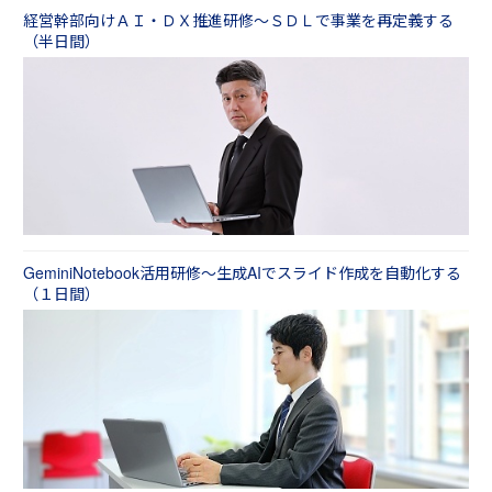
経営幹部向けＡＩ・ＤＸ推進研修～ＳＤＬで事業を再定義する
（半日間）
GeminiNotebook活用研修～生成AIでスライド作成を自動化する
（１日間）