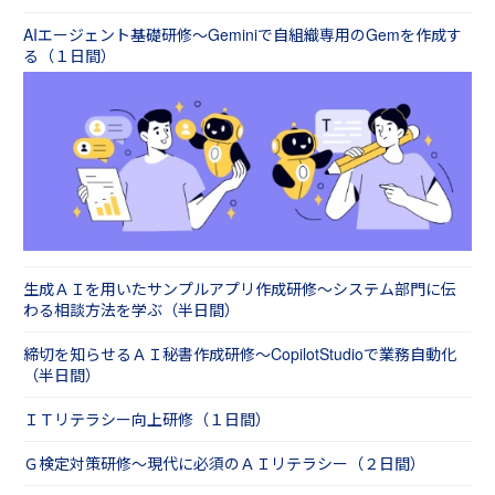
AIエージェント基礎研修～Geminiで自組織専用のGemを作成す
る（１日間）
生成ＡＩを用いたサンプルアプリ作成研修～システム部門に伝
わる相談方法を学ぶ（半日間）
締切を知らせるＡＩ秘書作成研修～CopilotStudioで業務自動化
（半日間）
ＩＴリテラシー向上研修（１日間）
Ｇ検定対策研修～現代に必須のＡＩリテラシー（２日間）