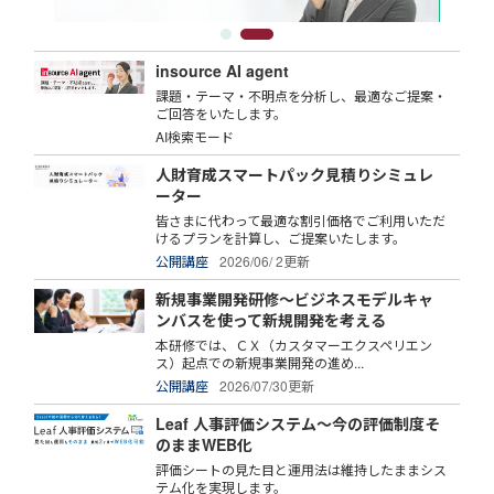
insource AI agent
課題・テーマ・不明点を分析し、最適なご提案・
ご回答をいたします。
AI検索モード
人財育成スマートパック見積りシミュレ
ーター
皆さまに代わって最適な割引価格でご利用いただ
けるプランを計算し、ご提案いたします。
公開講座
2026/06/ 2更新
新規事業開発研修～ビジネスモデルキャ
ンバスを使って新規開発を考える
本研修では、ＣＸ（カスタマーエクスペリエン
ス）起点での新規事業開発の進め...
公開講座
2026/07/30更新
Leaf 人事評価システム～今の評価制度そ
のままWEB化
評価シートの見た目と運用法は維持したままシス
テム化を実現します。