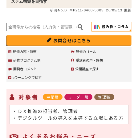
ステム構築を目指す
研修No.B IMP211-0400-5805
26/05/13 更新
お問合せはこちら
研修内容・特徴
研修のゴール
研修プログラム例
受講者の声・感想
開発者コメント
公開講座で探す
eラーニングで探す
対象者
中堅層
リーダー層
管理職
・ＤＸ推進の担当者、管理者
・デジタルツールの導入を主導する立場にある方
よくあるお悩み・ニーズ