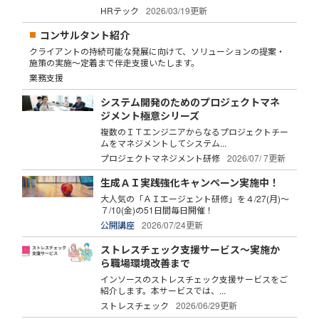
HRテック
2026/03/19更新
コンサルタント紹介
クライアントの持続可能な発展に向けて、ソリューションの提案・
施策の実施～定着まで伴走支援いたします。
業務支援
システム開発のためのプロジェクトマネ
ジメント極意シリーズ
複数のＩＴエンジニアからなるプロジェクトチー
ムをマネジメントしてシステム...
プロジェクトマネジメント研修
2026/07/ 7更新
生成ＡＩ実践強化キャンペーン実施中！
大人気の「ＡＩエージェント研修」を４/27(月)～
７/10(金)の51日間毎日開催！
公開講座
2026/07/24更新
ストレスチェック支援サービス～実施か
ら職場環境改善まで
インソースのストレスチェック支援サービスをご
紹介します。本サービスでは、...
ストレスチェック
2026/06/29更新