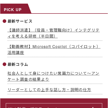
PICK UP
最新サービス
【講師派遣】（役員・管理職向け）インテグリテ
ィを考える研修（半日間）
【動画教材】Microsoft Copilot（コパイロット）
活用講座
最新コラム
社会人として身につけたい常識力について～アン
ケート調査の結果より
リーダーとしての上手な話し方・説明の仕方