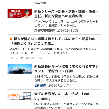
新卒採用
新任シリーズ～部長・次長・課長・係長・
主任。新たな役割への意識転換
インソースではこの度、これからの時代をリード
していく、役職者・リーダーに...
新任管理職研修
2026/02/18更新
新人が辞めない組織は何をしているのか？～配属前の
「関係づくり」がＯＪＴ成...
本記事では、配属前から信頼関係を築き、新人の定着と成長を支え
るＯＪＴトレーナー・トレーニーの関係づく...
コラム
2026/06/16更新
新任課長研修～管理職に求められるマネジ
メント・采配力（２日間）
本研修では、課長とは何をする仕事か、課長の振
る舞い、考え方を講義とともに...
公開講座
2026/07/24更新
全ての教育がこの一本で完結 Leaf
Lightning
LMSを提供する中で、お客さまのご要望や当社の
研修実施ノウハウから生まれ...