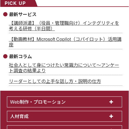
PICK UP
最新サービス
【講師派遣】（役員・管理職向け）インテグリティを
考える研修（半日間）
【動画教材】Microsoft Copilot（コパイロット）活用講
座
最新コラム
社会人として身につけたい常識力について～アンケー
ト調査の結果より
リーダーとしての上手な話し方・説明の仕方
Web制作・プロモーション
人材育成