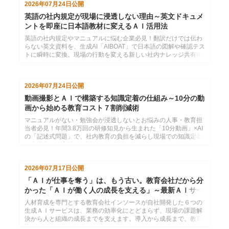
2026年07月24日
公開
英語の社内規定が現場に浸透しない理由～英文ドキュメ
ントを即座に日本語教材に変えるＡＩ活用法
英語の社内規定やマニュアルに悩む企業必見！翻訳だけでは伝わ
らない英文資料を、生成AI「AIBOAT」で日本語の図解や確認テス
トに瞬時に変換。現場の行動を変える新しい社内ナレッジ共有術
を解説します。
2026年07月24日
公開
動画撮影とＡＩで構築する知識定着の仕組み～10分の動
画から始める教育コスト７割削減術
マニュアルがない・勉強会が浸透しないとお悩みの人事・教育担
当者必見！年間3.8万回の研修知見から生まれた「10分動画」×AI
の「記述式問題」で、社内教育の負担を減らし現場での知識定着
を自動化する方法を解説。
2026年07月17日
公開
「ＡＩが仕事を奪う」は、もう古い。教育会社だから分
かった「ＡＩが働く人の成長を支える」～最新ＡＩサー
ビス６選
人材育成を専門とする教育会社インソースが自社開発した６つの
生成ＡＩサービスは、業務の効率化にとどまらず、現場の課題解
決から人と組織の成長までを支えます。導入から成長まで、教育
会社だからいえるＡＩ活用の全体像をご紹介します。