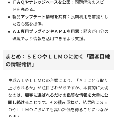
ＦＡＱやナレッジベースを公開
：問題解決のスピー
ドを高める。
製品アップデート情報を共有
：長期利用を前提とし
た安心感を提供。
ＡＩ専用プラグインやＡＰＩを用意
：顧客が自分の
環境でより情報を活用できるよう支援。
まとめ：ＳＥＯやＬＬＭＯに効く「顧客目線
の情報発信」
生成ＡＩやＬＬＭＯの台頭により、「ＡＩにどう取り
上げられるか」が注目されがちですが、本質的に大切
なのは、
顧客に選ばれるだけの良質な情報を大量に公
開し続けること
です。その積み重ねが、結果的にＳＥ
ＯやＬＬＭＯにおいても高い評価を得ることにつなが
ります。