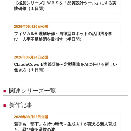
【極意シリーズ】ＷＢＳを「品質設計ツール」にする実
践研修（１日間）
2026年06月26日
公開
フィジカルAI理解研修～自律型ロボットの活用法を学
び、人手不足解消を目指す（半日間）
2026年06月24日
公開
ClaudeCowork実践研修～定型業務をAIに任せる新しい
働き方（１日間）
関連シリーズ一覧
■
新作記事
■
2026年08月03日
公開
若手も「部下」を持つ時代～生成ＡＩが変える新人育成
と、忍び寄る選抜の波