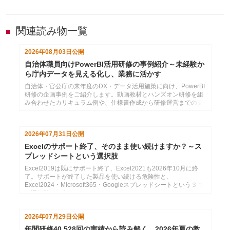
関連読み物一覧
■
2026年08月03日
公開
自治体職員向けPowerBI活用研修の事例紹介～未経験か
ら庁内データを見える化し、業務に活かす
自治体・官公庁の来年度のDX・データ活用施策に向け、PowerBI
研修の企画事例をご紹介します。動画教材とハンズオン研修を組
み合わせたカリキュラム例や、仕様書作成から研修運営までの支
援内容をまとめています。
2026年07月31日
公開
Excelのサポート終了、そのまま使い続けますか？～ス
プレッドシートという選択肢
Excel2019は既にサポート終了、Excel2021も2026年10月に終
了。サポートが終了した製品を使い続ける危険性と、
Excel2024・Microsoft365・Googleスプレッドシートという３つ
の選択肢の紹介
2026年07月29日
公開
年間研修40,528回の実績から読み解く、2026年夏の教