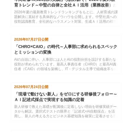
育トレンド～中堅の自律と全社ＡＩ活用（業務改善）が
分かれ道
2026年夏の最新教育トレンドランキングをもとに、人材育成の課
題解決に直結する具体的なノウハウを公開します。中堅社員への
役割認識教育、全社的なハラスメント対策、生成ＡＩ活用の標準
化など、勝ち組企業が密かに注力するテーマを厳選しました。自
社の研修計画にすぐ活かせるヒントをお届けします。
2026年07月27日
公開
「CHRO×CAIO」の時代～人事部に求められるスペック
とミッションの変換
AIの台頭に伴い、人事部には人とAIの役割分担を設計する新たな
役割が求められています。最高人事責任者（CHRO）と最高AI責
任者（CAIO）の領域を架橋し、IT・デジタル主導で組織改革を牽
引する次世代人事リーダーの重要性を解説します。
2026年07月24日
公開
「現場で動けない新人」をゼロにする研修後フォロー～
ＡＩ記述式採点で実現する知識の定着
新人研修で教えた基礎が配属後に定着しない理由を研修実績デー
タから解説。選択式テストの限界と「記述式×AI自動採点」を活
用し、新人の考える力とビジネス基礎知識を確実に定着させる新
しいアプローチを紹介します。