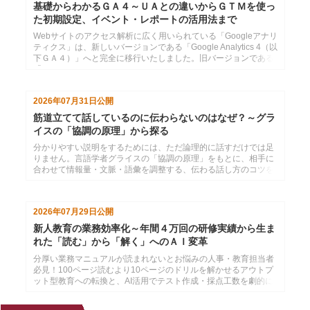
基礎からわかるＧＡ４～ＵＡとの違いからＧＴＭを使っ
た初期設定、イベント・レポートの活用法まで
Webサイトのアクセス解析に広く用いられている「Googleアナリ
ティクス」は、新しいバージョンである「Google Analytics 4（以
下ＧＡ４）」へと完全に移行いたしました。旧バージョンである
「ユニバーサルアナリティク...
2026年07月31日
公開
筋道立てて話しているのに伝わらないのはなぜ？～グラ
イスの「協調の原理」から探る
分かりやすい説明をするためには、ただ論理的に話すだけでは足
りません。言語学者グライスの「協調の原理」をもとに、相手に
合わせて情報量・文脈・語彙を調整する、伝わる話し方のコツを
紹介します。
2026年07月29日
公開
新人教育の業務効率化～年間４万回の研修実績から生ま
れた「読む」から「解く」へのＡＩ変革
分厚い業務マニュアルが読まれないとお悩みの人事・教育担当者
必見！100ページ読むより10ページのドリルを解かせるアウトプ
ット型教育への転換と、AI活用でテスト作成・採点工数を劇的に
削減する方法を解説。