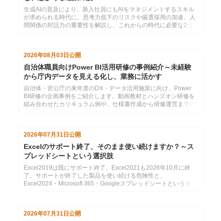
生成AIの普及により、新入社員にもAIをマネジメントするスキル
が求められる時代に。思考力低下のリスクや厳選採用の加速、人
間関係の対話力の重要性を解説し、これからの時代に必要な2つ
のコミュニケーション力と効果的な育成法を提言します。
2026年08月03日
公開
自治体職員向けPower BI活用研修の事例紹介～未経験
から庁内データを見える化し、業務に活かす
自治体・官公庁の来年度のDX・データ活用施策に向け、Power
BI研修の企画事例をご紹介します。動画教材とハンズオン研修を
組み合わせたカリキュラム例や、仕様書作成から研修運営までの
支援内容をまとめています。
2026年07月31日
公開
Excelのサポート終了、そのまま使い続けますか？～ス
プレッドシートという選択肢
Excel2019は既にサポート終了、Excel2021も2026年10月に終
了。サポートが終了した製品を使い続ける危険性と、
Excel2024・Microsoft 365・Googleスプレッドシートという３つ
の選択肢の紹介
2026年07月31日
公開