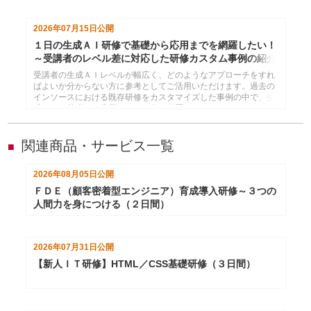
2026年07月15日
公開
１日の生成ＡＩ研修で基礎から応用までを網羅したい！
～受講者のレベル差に対応した研修カスタム事例の紹介
受講者の生成ＡＩレベルが幅広く、どのようなアプローチをすれ
ばよいか分からない方に参考としてご活用いただけます。過去の
インソースにおける既存研修をカスタマイズした事例の中で、生
成ＡＩの基礎から応用までを１日で網羅できるようにしたものを
紹介します。
関連商品・サービス一覧
■
2026年08月05日
公開
ＦＤＥ（顧客密着型エンジニア）育成導入研修～３つの
人間力を身につける（２日間）
2026年07月31日
公開
【新人ＩＴ研修】HTML／CSS基礎研修（３日間）