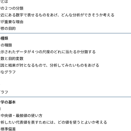
学とは
学の２つの分類
身近にある数字で表せるものをあげ、どんな分析ができそうか考える
学が重要な理由
研修の目的
種類​
タの種類
示されたデータが４つの尺度のどれに当たるか分類する​
変数と目的変数
原因と結果が対となるもので、分析してみたいものをあげる
的なグラフ
フ
フ
ラフ
計学の基本
​
・中央値・最頻値の使い方
分析したい代表値を表すためには、どの値を使うとよいか考える
と標準偏差