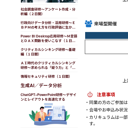
社会調査研修～アンケート作成・分
析編（２日間）
行政向けデータ分析・活用研修～Ｅ
来場型開催
ＢＰＭの考え方を行政評価に生かす
（１日間）
Power BI Desktop応用研修～Ｍ言語
とＤＡＸ関数を使いこなす（１日
間）
クリティカルシンキング研修～基礎
編（１日間）
ＡＩ時代のクリティカルシンキング
研修～求められる「疑う力」と「活
かす知恵」（１日間）
情報セキュリティ研修（１日間）
上
生成AI／データ分析
注意事項
ChatGPT×PowerPoint研修～デザイ
ンとレイアウトを高速化する
同業の方のご参加は
会場やお申込み状況
カリキュラムは一部
す。