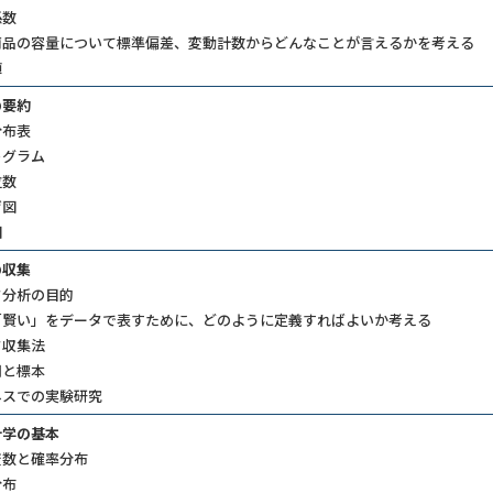
数​
商品の容量について標準偏差、変動計数からどんなことが言えるかを考える
値
要約​
分布表
トグラム
位数
げ図
​
収集​
タ分析の目的
「賢い」をデータで表すために、どのように定義すればよいか考える
収集法​
団と標本
ネスでの実験研究
の基本​​
数と確率分布​
布​