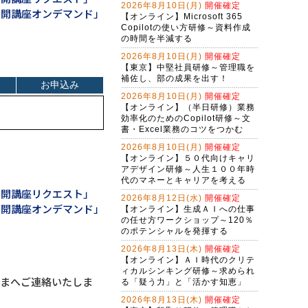
2026年8月10日(月)
開催確定
公開講座オンデマンド」
生成AI活用講座・基礎編
【オンライン】Microsoft 365
Copilotの使い方研修～資料作成
Ｇ検定対策研修～現代に必須のＡＩ
の時間を半減する
リテラシー（２日間）
2026年8月10日(月)
開催確定
【東京】中堅社員研修～管理職を
アプリを作れる自分になる！生成Ａ
補佐し、部の成果を出す！
Ｉで仕事を変えるバイブコーディン
グ研修（２日間）
2026年8月10日(月)
開催確定
（半日研修）ＡＩ時代の構文リテラ
【オンライン】（半日研修）業務
シー向上研修～アレクサンドラ・ア
効率化のためのCopilot研修～文
ミラーゼ構文で考える
書・Excel業務のコツをつかむ
バイブコーディング体験研修～ＡＩ
の力でプログラムを自動作成する
2026年8月10日(月)
開催確定
【オンライン】５０代向けキャリ
（半日研修）締切を知らせるＡＩ秘
アデザイン研修～人生１００年時
書作成研修～Copilot Studioで業務自
代のマネーとキャリアを考える
動化
公開講座リクエスト」
2026年8月12日(水)
開催確定
ChatGPT×Pythonプログラミング研
公開講座オンデマンド」
【オンライン】生成ＡＩへの仕事
修～Excel・WEB操作自動化編（３
の任せ方ワークショップ～120％
日間）
Gemini実践者向け！NotebookLM資
のポテンシャルを発揮する
料作成からGem構築まで学ぶ３日間
2026年8月13日(木)
開催確定
集中コース
【オンライン】ＡＩ時代のクリテ
Copilot実践者向け！Excel自動化か
ィカルシンキング研修～求められ
らＡＩエージェント構築まで学ぶ３
さまへご連絡いたしま
る「疑う力」と「活かす知恵」
日間集中コース
（半日研修）（新入社員・新社会人
2026年8月13日(木)
開催確定
向け）生成ＡＩ活用研修～社会人に