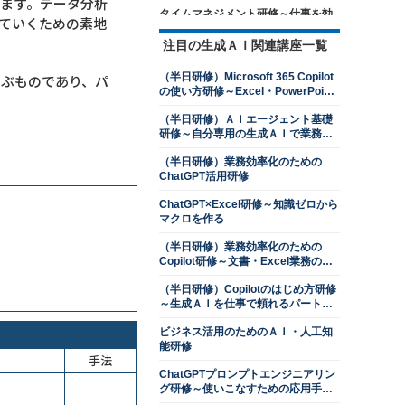
ます。データ分析
タイムマネジメント研修～仕事を効
ていくための素地
率的に進めるための時間管理を学ぶ
注目の生成ＡＩ関連講座一覧
13,500円
14,300円
会員
通常
2026年8月24日(月)
オンライン
（半日研修）Microsoft 365 Copilot
学ぶものであり、パ
の使い方研修～Excel・PowerPoint
ロジカルシンキング研修
操作を効率化する
13,500円
14,300円
会員
通常
（半日研修）ＡＩエージェント基礎
研修～自分専用の生成ＡＩで業務を
2026年8月24日(月)
オンライン
自動化する
2026年9月28日(月)
オンライン
（半日研修）業務効率化のための
ChatGPT活用研修
目標管理研修～目標達成に向けた継
続的なマネジメント
ChatGPT×Excel研修～知識ゼロから
マクロを作る
13,500円
14,300円
会員
通常
2026年8月24日(月)
オンライン
（半日研修）業務効率化のための
Copilot研修～文書・Excel業務のコ
交渉力向上研修～ネゴシエーション
ツをつかむ
スキルを上達させる
（半日研修）Copilotのはじめ方研修
13,500円
14,300円
会員
通常
～生成ＡＩを仕事で頼れるパートナ
ーにする
2026年8月24日(月)
オンライン
ビジネス活用のためのＡＩ・人工知
2026年9月28日(月)
オンライン
能研修
手法
判断力強化研修～８つの観点で意思
ChatGPTプロンプトエンジニアリン
決定ができる管理職になる
グ研修～使いこなすための応用手法
を学ぶ
13,500円
14,300円
会員
通常