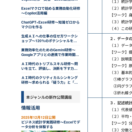
（１）統計
ツをつかむ
（２）統計
Excelマクロで始める業務自動化研修
～Copilot活用編
【ワーク】
（３）統計
ChatGPT×Excel研修～知識ゼロから
マクロを作る
（４）この
生成ＡＩへの仕事の任せ方ワークシ
２．データの
ョップ～120％のポテンシャルを発
（１）デー
揮する
業務効率化のためのGemini研修～
【ワーク】提
Googleアプリとの連携で作業時間を
（２）説明
削減する
ＡＩ時代のトリプルスキル研修～問
【ワーク】
いを立て、評価し、決断を下す力を
（３）基本
磨く
ＡＩ時代のクリティカルシンキング
①棒グラ
研修～求められる「疑う力」と「活
②円グラ
かす知恵」
③折れ線グ
本ジャンルの新作公開講座
３．記述統
情報活用
（１）代表値
（２）平均
2025年12月12日公開
ビジネス統計学実践研修～Excelでデ
【ワーク】
ータ分析を体験する
（３）分散