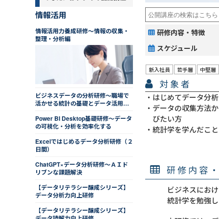
情報活用
情報活用力養成研修～情報の収集・
研修内容・特徴
整理・分析編
スケジュール
新入社員
若手層
中堅層
対象者
ビジネスデータの分析研修～職場で
はじめてデータ分析
活かせる統計の基礎とデータ活用法
データの収集方法か
を学ぶ
びたい方
Power BI Desktop基礎研修～データ
の可視化・分析を効率化する
統計学を学んだこと
Excelではじめるデータ分析研修（２
日間）
ChatGPT×データ分析研修～ＡＩド
研修内容
リブンな課題解決
【データリテラシー醸成シリーズ】
ビジネスにおけ
データ分析力向上研修
統計学を勉強し
【データリテラシー醸成シリーズ】
データ読解力向上研修