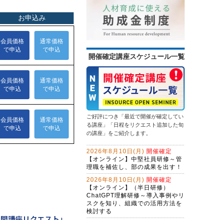
を踏み出す
次基礎業務編
（半日研修）営業向け生成ＡＩ活用
13,500円
14,300円
会員
通常
研修～提案書作成・Excel作業を効率
化する
2026年9月14日(月)
オンライン
問合せ対応効率化のためのＡＩエー
2026年9月28日(月)
オンライン
ジェント研修～CopilotとExcel編
（２日間）
情報セキュリティ研修～身近な事例
初心者限定！GeminiでWeb検索・情
開催確定講座スケジュール一覧
から社内リスクを抑制する
報整理から自業務特化ＡＩ作成まで
13,500円
14,300円
学ぶ３日間集中コース
会員
通常
生成ＡＩを味方にするWebマーケテ
2026年9月14日(月)
オンライン
ィング戦略とAIO・LLMO対応記事作
2026年9月28日(月)
オンライン
成術～年間6,000件の問合せを獲得す
ChatGPT×Excelレベルアップ研修～
る、インソース流のWeb開発
問題解決研修～ビジネス上の問題を
マクロ仕様書で、要件定義力を強化
解決する
する
ご好評につき「最近で開催が確定してい
NotebookLM活用研修～生成ＡＩで
13,500円
14,300円
会員
通常
る講座」「日程をリクエスト追加した旬
スライド作成を自動化する
の講座」をご紹介します。
2026年9月28日(月)
オンライン
ＡＩエージェント開発研修～
2026年8月10日(月)
開催確定
LangChainで業務プロセスを改善す
【オンライン】中堅社員研修～管
る（２日間）
理職を補佐し、部の成果を出す！
生成ＡＩを活用した企画立案ワーク
ショップ～アイデアソンに取り組む
2026年8月10日(月)
開催確定
【オンライン】（半日研修）
生成AI活用講座・応用編
ChatGPT理解研修～導入事例やリ
スクを知り、組織での活用方法を
Claude Cowork実践研修～定型業務
検討する
をＡＩに任せる新しい働き方
公開講座リクエスト」