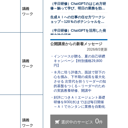
（半日研修）ChatGPTのはじめ方研
2026年8月24日(月)
オンライン
講義
修～触って学び、明日の業務を効率
2026年9月28日(月)
オンライン
化する
ワーク
生成ＡＩへの仕事の任せ方ワークシ
プレゼンテーション研修～相手を動
ョップ～120％のポテンシャルを発
かす３つの要素を習得する
揮する
（半日研修）ChatGPTを活用した発
13,500円
14,300円
会員
通常
想力強化研修
2026年8月31日(月)
オンライン
公開講座からの新着メッセージ
業務効率化のためのGemini研修～
若手社員研修～主体性の発揮
Googleアプリとの連携で作業時間を
2026/8/3更新
削減する
13,500円
14,300円
会員
通常
インソースが贈る、夏の自己研鑽
ＡＩエージェント基礎研修～自分専
講義
2026年8月31日(月)
オンライン
キャンペーン【特別価格29,800
用の生成ＡＩで業務を自動化する
ワーク
円】
アサーティブコミュニケーション研
（半日研修）ChatGPT×Excel研修～
８月に培う評価力。面談で部下の
修～自他尊重のスタンスで言いにく
身近なExcel業務から始めるＡＩ活用
心を掴み、下半期の成長を最大化
いことを伝える
13,500円
14,300円
会員
通常
させる 次世代を担うリーダーの知
ChatGPTを活用したビジネス文書研
的基盤をつくる～リーダーのため
2026年8月31日(月)
オンライン
修～文書作成の新スタンダードを学
の実践教養研修、開講中
ぶ
１対１面談研修～部下のキャリア開
好評につきＡＩエージェント基礎
生成ＡＩを活用した業務改善研修～
発支援編
研修を9/30(水)までほぼ毎日開催
業務を可視化し、ＡＩに置き換え組
～ＡＩでカンタンに業務を自動化
織展開する
13,500円
14,300円
会員
通常
（半日研修）ChatGPT理解研修～導
2026年8月31日(月)
オンライン
入事例やリスクを知り、組織での活
講義
用方法を検討する
レジリエンス研修～しなやかにスト
ワーク
【ＡＩと働く】研修担当者レベルア
レスと向き合い、回復力を身につけ