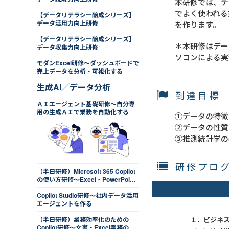
本研修では、デ
でよく使われる
【データリテラシー醸成シリーズ】
データ活用力向上研修
を作ります。
【データリテラシー醸成シリーズ】
＊本研修はデー
データ収集力向上研修
ソコンによる実
モダンExcel研修～ダッシュボードで
売上データを分析・可視化する
生成AI／データ分析
到達目標
ＡＩエージェント基礎研修～自分専
用の生成ＡＩで業務を自動化する
①データの特徴
②データの性質
③推測統計学の
研修プロ
（半日研修）Microsoft 365 Copilot
の使い方研修～Excel・PowerPoint
操作を効率化する
Copilot Studio研修～社内データ活用
エージェントを作る
（半日研修）業務効率化のための
１．ビジネ
Copilot研修～文書・Excel業務のコ