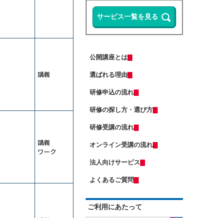
ップ研修～整合性・納得感をＡＩで
る
担保する
13,500円
14,300円
会員
通常
Microsoft 365 Copilotの使い方研修
2026年9月7日(月)
オンライン
～資料作成の時間を半減する
リスクマネジメント研修～未然に防
Copilot Studio研修～社内データ活用
ぐ方法を学ぶ
エージェントを作る
13,500円
14,300円
会員
通常
公開講座とは
Excelマクロで始める業務自動化研修
2026年9月7日(月)
オンライン
～Copilot活用編
講義
選ばれる理由
2026年9月28日(月)
オンライン
ＤＸ推進のための要件定義研修
（半日研修）ＡＩエージェント基礎
研修申込の流れ
研修～自分専用の生成ＡＩで業務を
（若手向け）DX入門研修～ChatGPT
自動化する
に触れ、業務効率化のマインドを獲
研修の探し方・選び方
13,500円
14,300円
会員
通常
得する
2026年9月7日(月)
オンライン
業務効率化のためのClaude活用研修
研修受講の流れ
2026年9月7日(月)
オンライン
～Excel業務と資料作成の負担を減ら
す
講義
オンライン受講の流れ
受注獲得のためのＡＩ活用研修～デ
（中途社員・職種転換者向け）ビジ
ワーク
ータ分析からソリューションの導出
ネスマナー研修
まで
法人向けサービス
13,500円
14,300円
会員
通常
管理職向け発想力強化ワークショッ
2026年9月7日(月)
オンライン
プ～生成ＡＩとＳＦ思考で未来を構
よくあるご質問
想する
2026年9月14日(月)
オンライン
ChatGPT×Pythonプログラミング研
修～自動化・データ分析編（５日
はじめての人事採用実務研修～求人
ご利用にあたって
間）
票・説明会・入社手続きの流れを押
ＡＩエージェント基礎研修～Gemini
さえる