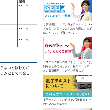
講義
13,500円
14,300円
会員
通常
で自組織専用のGemを作成する
ワーク
2026年9月7日(月)
オンライン
（半日研修）経営幹部・管理職向け
2026年9月28日(月)
オンライン
生成ＡＩ活用研修～リスクを理解し
運用方針を決める
生産性向上研修～仕事の見える化で
（半日研修）デザイン業務内製化の
ムダなく成果につなげる
ご請求書について、電子テキストについ
ための画像生成ＡＩ活用研修
ワーク
てなど、お困りごとがあった際は、まず
13,500円
14,300円
会員
通常
はこちらをご確認ください。
初心者限定！Copilotで基本操作から
2026年9月7日(月)
オンライン
自業務特化ＡＩ作成まで学ぶ３日間
ワーク
集中コース
情報セキュリティマネジメント研修
はじめての業務自動化研修～生成Ａ
14,300円
14,300円
会員
通常
ＩとPythonで１日１時間を生みだす
2026年9月7日(月)
オンライン
ＤＸ推進のための業務改革研修～デ
2026年9月14日(月)
オンライン
ジタル活用の視点を持つ
システムご利用の際によくいただくご質
中堅社員研修～管理職を補佐し、部
問をまとめております。操作マニュア
からないと悩む方が
ChatGPT×データ分析研修～ＡＩド
の成果を出す！
ル、各種権限、ログイン情報など
リブンな課題解決
グラムとして開発し
13,500円
14,300円
会員
通常
生成ＡＩ推進リーダー育成研修～効
2026年9月7日(月)
オンライン
果的な業務を選びエージェントを作
成する
プロジェクトマネジメント基礎研修
（半日研修）ＡＩ理解研修～人工知
13,500円
14,300円
会員
通常
能にできることを知り、正しく活用
する
電子テキストをご選択で2営業日前まで
2026年9月14日(月)
オンライン
触って高める生成ＡＩリテラシー研
お申込みが可能です。
修～生成ＡＩパスポート取得の１歩
はじめての経理実務研修～日次・月