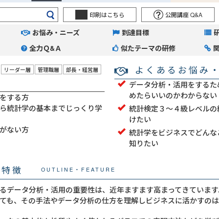
印刷はこちら
公開講座 Q&A
お悩み・ニーズ
到達目標
全力Ｑ&Ａ
似たテーマの研修
よくあるお悩み
リーダー層
管理職層
部長・経営層
データ分析・活用をするた
めたらいいのかわからない
をする方
ら統計学の基本までじっくり学
統計検定３～４級レベルの
けたい
がない方
統計学をビジネスでどんな
知りたい
・特徴
OUTLINE・FEATURE
るデータ分析・活用の重要性は、近年ますます高まってきています
ても、その手法やデータ分析の仕方を理解しビジネスに活かすのは