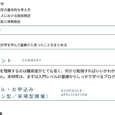
分布
定の基本的な考え方​
スにおける仮説検定​
説と帰無仮説​
​
統計学を学んで重要だと思ったことをまとめる
メント
COMMENT
を理解するのは難易度がとても高く、何から勉強すればいいかわ
ん。本研修は、まずは入門レベルの基礎からしっかり学べるプロ
ール・お申込み
SCHEDULE・
イン型／来場型開催）
APPLICATION
催