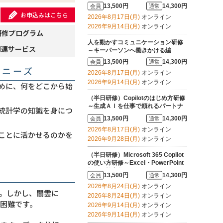
13,500円
14,300円
会員
通常
お申込みはこちら
2026年8月17日(月)
オンライン
2026年9月14日(月)
オンライン
研修プログラム
人を動かすコミュニケーション研修
関連サービス
～キーパーソンへ働きかける編
13,500円
14,300円
会員
通常
・ニーズ
2026年8月17日(月)
オンライン
2026年9月14日(月)
オンライン
めに、何をどこから始
（半日研修）Copilotのはじめ方研修
～生成ＡＩを仕事で頼れるパートナ
統計学の知識を身につ
ーにする
13,500円
14,300円
会員
通常
2026年8月17日(月)
オンライン
ことに活かせるのかを
2026年9月28日(月)
オンライン
（半日研修）Microsoft 365 Copilot
の使い方研修～Excel・PowerPoint
操作を効率化する
13,500円
14,300円
会員
通常
2026年8月24日(月)
オンライン
。しかし、闇雲に
2026年8月24日(月)
オンライン
困難です。
2026年9月14日(月)
オンライン
2026年9月14日(月)
オンライン