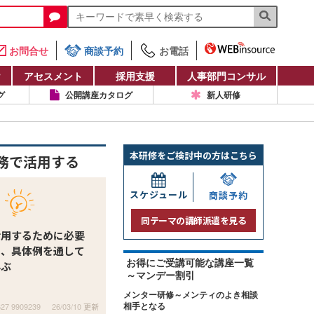
お問合せ
商談予約
お電話
け
アセスメント
採用支援
人事部門コンサル
グ
公開講座カタログ
新人研修
本研修をご検討中の方はこちら
務で活用する
スケジュール
商談予約
同テーマの講師派遣を見る
活用するために必要
を、具体例を通して
お得にご受講可能な講座一覧
学ぶ
～マンデー割引
メンター研修～メンティのよき相談
627 9909239
26/03/10 更新
相手となる