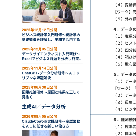
（４）変動係
【ワーク】
（５）外れ
４．データの
2025年12月12日公開
ビジネス統計学入門研修～統計学の
（１）度数
基礎知識を理解し、実務で活用する
（２）ヒス
2025年12月05日公開
（３）四分
データサイエンティスト入門研修～
（４）箱ひ
Excelでビジネス課題を分析し施策を
立てる（２日間）
（５）散布図
2025年11月14日公開
ChatGPT×データ分析研修～ＡＩド
５．データの
リブンな課題解決
（１）デー
2025年06月30日公開
【ワーク】
因果推論研修～原因と結果を正しく
（２）データ
見抜く
（３）母集
生成AI／データ分析
（４）ビジ
2026年08月05日公開
６．推測統計学
ClaudeCowork実践研修～定型業務
をＡＩに任せる新しい働き方
（１）確率変
（２）標本分