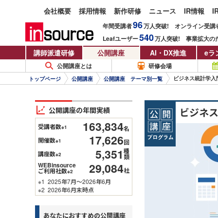
会社概要
採用情報
新作研修
ニュース
IR情報
I
96
年間受講者
万人
突破!
オンライン受講
540
Leafユーザー
万人
突破!
事業拡大の
講師派遣研修
公開講座
AI・DX推進
eラ
公開講座とは
研修会場
ビジネス統計学入
トップページ
公開講座
公開講座 テーマ別一覧
公開講座の年間実績
ビジネ
163,834
受講者数
※1
名
17,626
開催数
※1
回
5,351
種
講座数
※2
類
29,084
WEBinsource
社
ご利用社数
※2
※1
2025年7月～2026年6月
※2
2026年6月末時点
あなたにおすすめの公開講座