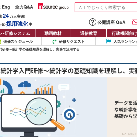
R Eng
全力Q&A
24
者
万人
突破!
公開講座 Q&A
採用強化
ため
中
ン
・
研修システム
動画教材
通信教育
行政機関向
研修スケジュール
研修リクエスト
人気ランキン
門研修～統計学の基礎知識を理解し、実務で活用する
ス統計学入門研修～統計学の基礎知識を理解し、実
データを
な統計学
基礎から
No. 6960