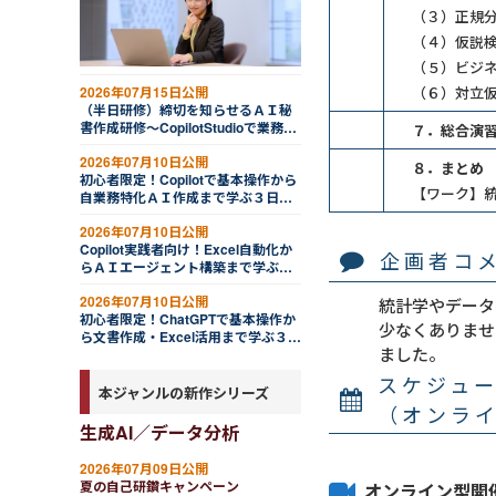
（３）正規
（４）仮説検
（５）ビジネ
2026年07月15日公開
（６）対立仮
（半日研修）締切を知らせるＡＩ秘
書作成研修～CopilotStudioで業務自
７．総合演習​
動化
2026年07月10日公開
８．まとめ​
初心者限定！Copilotで基本操作から
【ワーク】
自業務特化ＡＩ作成まで学ぶ３日間
集中コース
2026年07月10日公開
Copilot実践者向け！Excel自動化か
企画者コ
らＡＩエージェント構築まで学ぶ３
日間集中コース
2026年07月10日公開
統計学やデータ
初心者限定！ChatGPTで基本操作か
少なくありませ
ら文書作成・Excel活用まで学ぶ３日
ました。
間集中コース
スケジュ
本ジャンルの新作シリーズ
（オンラ
生成AI／データ分析
2026年07月09日公開
夏の自己研鑽キャンペーン
オンライン型開