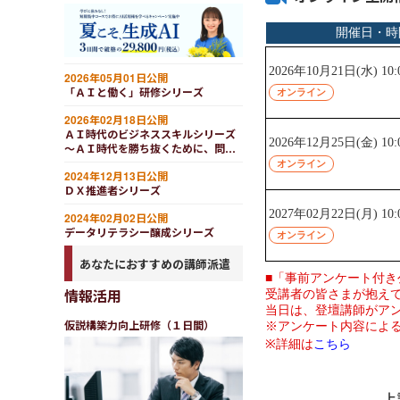
2026年05月01日公開
「ＡＩと働く」研修シリーズ
2026年02月18日公開
ＡＩ時代のビジネススキルシリーズ
～ＡＩ時代を勝ち抜くために、問い
を立てる力・評価する力・決断を下
2024年12月13日公開
す力を強化する
ＤＸ推進者シリーズ
2024年02月02日公開
データリテラシー醸成シリーズ
あなたにおすすめの講師派遣
情報活用
仮説構築力向上研修（１日間）
上