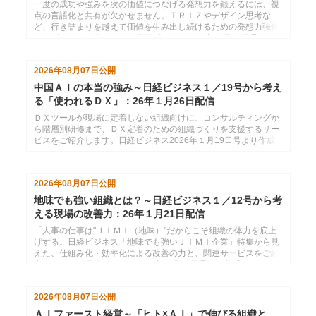
配信
一度の成功や強みを次の価値につなげる発想力を鍛えるには、視
点の言語化と共有が欠かせません。ＴＲＩＺやデザイン思考な
ど、行き詰まりを越えて価値を生み出し続けるための発想力強化
サービスをご紹介します。日経ビジネス2026年１月26日号より
作成した、インソースのメールマガジン26年２月２日配信分で
す。
2026年08月07日
公開
中国ＡＩの本当の強み～日経ビジネス１／19号から考え
る「使われるＤＸ」：26年１月26日配信
ＤＸツールが現場に定着しない組織向けに、コンサルティングか
ら階層別研修まで、ＤＸ定着のための組織づくりを支援するサー
ビスをご紹介します。日経ビジネス2026年１月19日号より作成
した、インソースのメールマガジン26年１月26日配信分です。
2026年08月07日
公開
地味でも強い組織とは？～日経ビジネス１／12号から考
える現場の改善力：26年１月21日配信
「人事の仕事は"ＪＩＭＩ（地味）"だからこそ組織の体力を底上
げする。日経ビジネス「地味でも強いＪＩＭＩ企業」特集から見
えた、仕組み化・効率化による改善の力と、関連サービスをご紹
介します。」日経ビジネス2026年１月12日号より作成した、イ
ンソースのメールマガジン26年１月21配信分です。
2026年08月07日
公開
ＡＩファースト経営～「ヒト×ＡＩ」で伸びる組織と