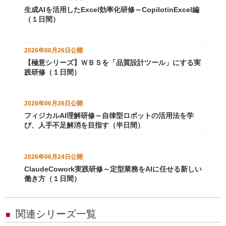
生成AIを活用したExcel効率化研修～CopilotinExcel編
（１日間）
2026年06月26日
公開
【極意シリーズ】ＷＢＳを「品質設計ツール」にする実
践研修（１日間）
2026年06月26日
公開
フィジカルAI理解研修～自律型ロボットの活用法を学
び、人手不足解消を目指す（半日間）
2026年06月24日
公開
ClaudeCowork実践研修～定型業務をAIに任せる新しい
働き方（１日間）
関連シリーズ一覧
■