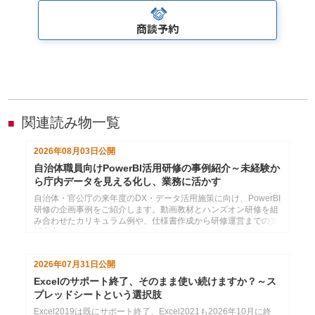
商談予約
関連読み物一覧
■
2026年08月03日
公開
自治体職員向けPowerBI活用研修の事例紹介～未経験か
ら庁内データを見える化し、業務に活かす
自治体・官公庁の来年度のDX・データ活用施策に向け、PowerBI
研修の企画事例をご紹介します。動画教材とハンズオン研修を組
み合わせたカリキュラム例や、仕様書作成から研修運営までの支
援内容をまとめています。
2026年07月31日
公開
Excelのサポート終了、そのまま使い続けますか？～ス
プレッドシートという選択肢
Excel2019は既にサポート終了、Excel2021も2026年10月に終