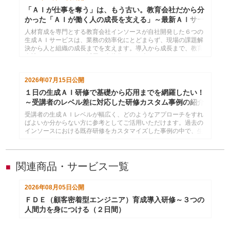
「ＡＩが仕事を奪う」は、もう古い。教育会社だから分
かった「ＡＩが働く人の成長を支える」～最新ＡＩサー
ビス６選
人材育成を専門とする教育会社インソースが自社開発した６つの
生成ＡＩサービスは、業務の効率化にとどまらず、現場の課題解
決から人と組織の成長までを支えます。導入から成長まで、教育
会社だからいえるＡＩ活用の全体像をご紹介します。
2026年07月15日
公開
１日の生成ＡＩ研修で基礎から応用までを網羅したい！
～受講者のレベル差に対応した研修カスタム事例の紹介
受講者の生成ＡＩレベルが幅広く、どのようなアプローチをすれ
ばよいか分からない方に参考としてご活用いただけます。過去の
インソースにおける既存研修をカスタマイズした事例の中で、生
成ＡＩの基礎から応用までを１日で網羅できるようにしたものを
紹介します。
関連商品・サービス一覧
■
2026年08月05日
公開
ＦＤＥ（顧客密着型エンジニア）育成導入研修～３つの
人間力を身につける（２日間）