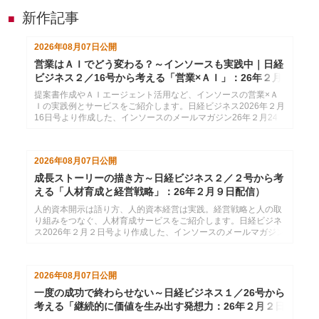
新作記事
■
2026年08月07日
公開
営業はＡＩでどう変わる？～インソースも実践中｜日経
ビジネス２／16号から考える「営業×ＡＩ」：26年２月
24日配信
提案書作成やＡＩエージェント活用など、インソースの営業×Ａ
Ｉの実践例とサービスをご紹介します。日経ビジネス2026年２月
16日号より作成した、インソースのメールマガジン26年２月24
日配信分です。
2026年08月07日
公開
成長ストーリーの描き方～日経ビジネス２／２号から考
える「人材育成と経営戦略」：26年２月９日配信）
人的資本開示は語り方、人的資本経営は実践。経営戦略と人の取
り組みをつなぐ、人材育成サービスをご紹介します。日経ビジネ
ス2026年２月２日号より作成した、インソースのメールマガジン
26年２月９日配信分です。
2026年08月07日
公開
一度の成功で終わらせない～日経ビジネス１／26号から
考える「継続的に価値を生み出す発想力：26年２月２日