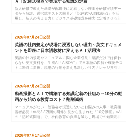
ＡＩ記述式採点で実現する知識の定着
新人研修で教えた基礎が配属後に定着しない理由を研修実績デー
タから解説。選択式テストの限界と「記述式×AI自動採点」を活
用し、新人の考える力とビジネス基礎知識を確実に定着させる新
しいアプローチを紹介します。
2026年07月24日
公開
英語の社内規定が現場に浸透しない理由～英文ドキュメ
ントを即座に日本語教材に変えるＡＩ活用法
英語の社内規定やマニュアルに悩む企業必見！翻訳だけでは伝わ
らない英文資料を、生成AI「AIBOAT」で日本語の図解や確認テス
トに瞬時に変換。現場の行動を変える新しい社内ナレッジ共有術
を解説します。
2026年07月24日
公開
動画撮影とＡＩで構築する知識定着の仕組み～10分の動
画から始める教育コスト７割削減術
マニュアルがない・勉強会が浸透しないとお悩みの人事・教育担
当者必見！年間3.8万回の研修知見から生まれた「10分動画」×AI
の「記述式問題」で、社内教育の負担を減らし現場での知識定着
を自動化する方法を解説。
2026年07月17日
公開