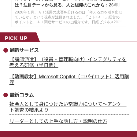
は？注目テーマから見る、人と組織のこれから：26年1
月14日配信
2026年１月、ＡＩ活用の成否を分けるのは「考える力を引き出せ
ているか」という視点が注目されました。「ヒト×ＡＩ」経営の
ポイントと、ＡＩ関連サービスのご紹介です。日経ビジネス2025
年12月29日・2026年１月５日号より作成した、インソースのメ
ールマガジン26年１月14配信分です。
PICK UP
最新サービス
【講師派遣】（役員・管理職向け）インテグリティを
考える研修（半日間）
【動画教材】Microsoft Copilot（コパイロット）活用講
座
最新コラム
社会人として身につけたい常識力について～アンケー
ト調査の結果より
リーダーとしての上手な話し方・説明の仕方