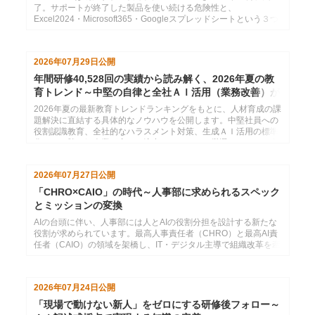
了。サポートが終了した製品を使い続ける危険性と、
Excel2024・Microsoft365・Googleスプレッドシートという３つ
の選択肢の紹介
2026年07月29日
公開
年間研修40,528回の実績から読み解く、2026年夏の教
育トレンド～中堅の自律と全社ＡＩ活用（業務改善）が
分かれ道
2026年夏の最新教育トレンドランキングをもとに、人材育成の課
題解決に直結する具体的なノウハウを公開します。中堅社員への
役割認識教育、全社的なハラスメント対策、生成ＡＩ活用の標準
化など、勝ち組企業が密かに注力するテーマを厳選しました。自
社の研修計画にすぐ活かせるヒントをお届けします。
2026年07月27日
公開
「CHRO×CAIO」の時代～人事部に求められるスペック
とミッションの変換
AIの台頭に伴い、人事部には人とAIの役割分担を設計する新たな
役割が求められています。最高人事責任者（CHRO）と最高AI責
任者（CAIO）の領域を架橋し、IT・デジタル主導で組織改革を牽
引する次世代人事リーダーの重要性を解説します。
2026年07月24日
公開
「現場で動けない新人」をゼロにする研修後フォロー～