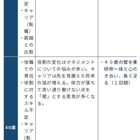
足
キャ
リア
（転
職）
周囲
との
比較
役職
役割の変化はマネジメント
４０歳の壁を乗
での
についての悩みが多い。キ
研修～体と心の
責任
ャリアは先を見据えた将来
き合い、長く活
役割
の話が増える。体力が落ち
る（１日間）
に対
て思い通り働けない点を
する
「壁」とする意見が多くな
スキ
る。
ル不
足
キャ
40歳
リア
(転