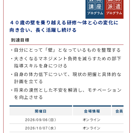
４０歳の壁を乗り越える研修～体と心の変化に
向き合い、長く活躍し続ける
到達目標
自分にとって「壁」となっているものを整理する
大きくなるマネジメント負荷を減らすための部下
指導スキルを身につける
自身の体力低下について、現状の把握と具体的な
計画を立てる
将来の漠然とした不安を解消し、モチベーション
を向上させる
開催日
会場情報
会員価格
2026/09/06（日）
オンライン
￥
2026/10/07（水）
オンライン
￥