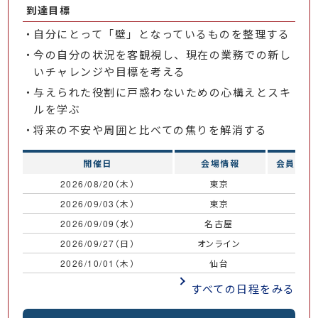
到達目標
自分にとって「壁」となっているものを整理する
今の自分の状況を客観視し、現在の業務での新し
いチャレンジや目標を考える
与えられた役割に戸惑わないための心構えとスキ
ルを学ぶ
将来の不安や周囲と比べての焦りを解消する
開催日
会場情報
会員価格
2026/08/20（木）
東京
￥
2026/09/03（木）
東京
￥
2026/09/09（水）
名古屋
￥
2026/09/27（日）
オンライン
￥
2026/10/01（木）
仙台
￥
すべての日程をみる