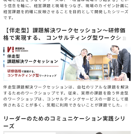
う信念を軸に、経営課題と現場をつなぎ、現場のカイゼン計画に
経営課題を的確に反映させることを目的として開発したシリーズ
です。
【伴走型】課題解決ワークセッション～研修価
格で実現する、 コンサルティング型ワークショ
ップ
伴走型課題解決ワークセッションは、自社のリアルな課題を解決
するためのワークショップです。従来、実際の課題を扱う伴走型
のワークショップは、コンサルティングサービスの一部として提
供されることが多く、気軽に利用できないことが課題でした。本
サービスは研修と同じく「１回単位」でご依頼いただけるため、
必要なタイミングで柔軟にご利用いただけます。
リーダーのためのコミュニケーション実践シリ
ーズ