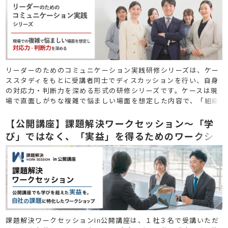
リーダーのためのコミュニケーション実践研修シリーズは、ケー
ススタディをもとに受講者同士でディスカッションを行い、自身
の対応力・判断力を深める形式の研修シリーズです。ケースは現
場で直面しがちな複雑で悩ましい場面を想定した内容で、「組織
展開・調整編」「トラブル解決編」「新規開発・価値創造編」の
３テーマを選定しています。
【公開講座】課題解決ワークセッション～「学
び」ではなく、「実益」を得るためのワークシ
ョップを公開講座でも
課題解決ワークセッションin公開講座は、１社３名で受講いただ