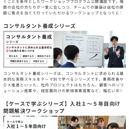
くことを条件としたワークショッププログラム公開講座です。複
数の会社の方たちが一堂に会しつつ、チームでの議論は自社の課
題に焦点を当てて行っていただけるワークショップとなっており
ます。ワークを通じて作成する成果物も自社に特化したものが出
来るため、「学び」だけでなく「実益」も兼ねたものとしてご利
コンサルタント養成シリーズ
用いただけます。
コンサルタント養成シリーズは、コンサルタントに求められる基
本的な実務スキルをテーマ別で学べるシリーズです。業務改善や
ＤＸ推進といった、社内プロジェクトはもちろん、顧客へのソリ
ューション提案や、経営層向けの新規事業提案など、幅広い業務
に活かすことができるスキルをまとめて学ぶことができます。
【ケースで学ぶシリーズ】入社１～５年目向け
問題解決ワークショップ