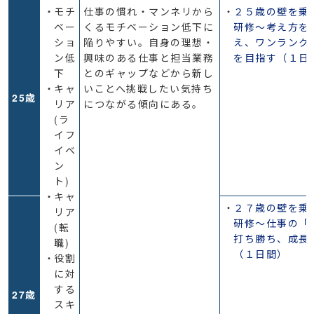
モチ
仕事の慣れ・マンネリから
２５歳の壁を乗
ベー
くるモチベーション低下に
研修～考え方を
ショ
陥りやすい。自身の理想・
え、ワンランク
ン低
興味のある仕事と担当業務
を目指す（１日
下
とのギャップなどから新し
キャ
いことへ挑戦したい気持ち
25歳
リア
につながる傾向にある。
(ラ
イフ
イベ
ン
ト)
キャ
２７歳の壁を乗
リア
研修～仕事の「
(転
打ち勝ち、成長
職)
（１日間）
役割
に対
する
27歳
スキ