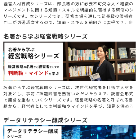
経営人材育成シリーズは、部長級の方に必要不可欠な人と組織の
マネジメントに関する知識・スキルを網羅的に習得する研修のシ
リーズです。本シリーズでは、研修の場を通して部長級の候補者
同士が切磋琢磨するので、知識・スキルを前向きに習得でき、併
せて、対面研修だからこそ効果的となる、経営者意識の醸成が可
能です。
名著から学ぶ経営戦略シリーズ
名著から学ぶ経営戦略シリーズは、次世代経営者を目指す人材を
対象とし、事前に課題図書を熟読いただいたうえで、読書会形式
で議論を重ねていくシリーズです。経営戦略の名著と呼ばれる書
籍から、経営者としての判断軸やマインドを学び、知見を深める
ことができます。
データリテラシー醸成シリーズ