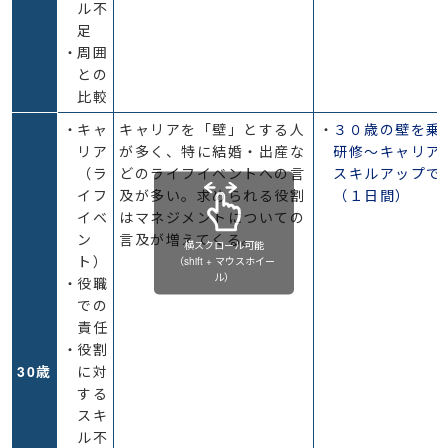
ル不
足
周囲
との
比較
キャ
キャリアを「壁」とする人
３０歳の壁を乗
リア
が多く、特に結婚・出産な
研修～キャリア
（ラ
どのライフイベントへの言
スキルアップで
イフ
及が多い。求められる役割
（１日間）
イベ
はマネジメントについての
ン
言及が増えてくる。
横スクロール可能

ト）
（shift + マウスホイー
ル）
役職
での
責任
役割
30歳
に対
する
スキ
ル不