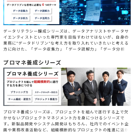
データリテラシー醸成シリーズは、データアナリストやデータサ
イエンティストといった専門家を目指すわけではないが、自身の
業務に"データドリブン"な考え方を取り入れていきたいと考える
方に向けた、「データ収集力」「データ読解力」「データ分析
力」「データ活用力」の４つのテーマで構成されたシリーズで
す。
プロマネ養成シリーズ
プロマネ養成シリーズは、プロジェクトを組んで遂行する上で欠
かせないプロジェクトマネジメント力を身につけるシリーズで
す。新製品開発やシステム開発はもちろん、社内でのイベント企
画や業務改善活動など、組織横断的なプロジェクトの推進に活か