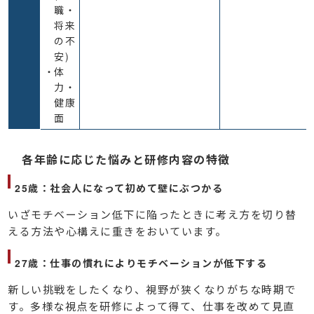
職・
将来
の不
安)
体
力・
健康
面
各年齢に応じた悩みと研修内容の特徴
25歳：社会人になって初めて壁にぶつかる
いざモチベーション低下に陥ったときに考え方を切り替
える方法や心構えに重きをおいています。
27歳：仕事の慣れによりモチベーションが低下する
新しい挑戦をしたくなり、視野が狭くなりがちな時期で
す。多様な視点を研修によって得て、仕事を改めて見直