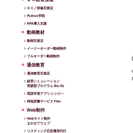
ＤＸ／研修百貨店
Python学院
RPA導入支援
動画教材
動画百貨店
イージーオーダー動画制作
フルオーダー動画制作
通信教育
通信教育百貨店
経営シミュレーション
実践型プログラム Biz-Ex
英語学習アプリ レシピ―
時短読書サービス Flier
Web制作
Webサイト制作
まかせてウェブ
リスティング広告運用代行