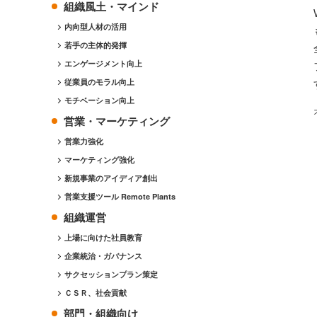
組織風土・マインド
内向型人材の活用
若手の主体的発揮
エンゲージメント向上
従業員のモラル向上
モチベーション向上
営業・マーケティング
営業力強化
マーケティング強化
新規事業のアイディア創出
営業支援ツール Remote Plants
組織運営
上場に向けた社員教育
企業統治・ガバナンス
サクセッションプラン策定
ＣＳＲ、社会貢献
部門・組織向け