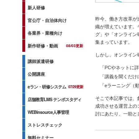
新人研修
昨今、働き方改革が
官公庁・自治体向け
織が増えています。
各業界・業種向け
グ」や「オンライン
集まっています。
新作研修・動画
08/03更新
しかし、オンライン
講師派遣研修
「PCやネットに
公開講座
「講義を聞くだけ
「eラーニング（
eラン・研修システム
07/29更新
そこで本記事では、
店舗教育LMS テンポスタディ
成功させる運営上の
WEBinsource人事管理
討にあたり、一助と
ストレスチェック
無料セミナー