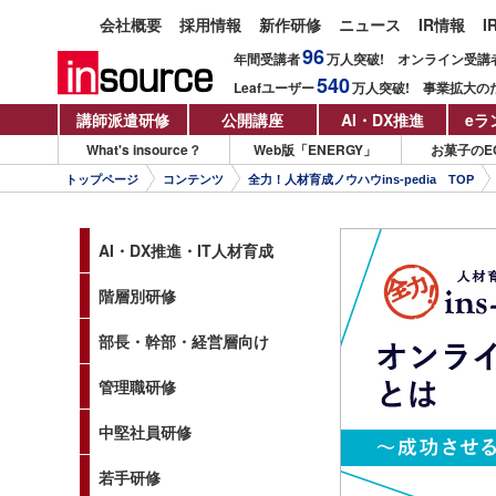
会社概要
採用情報
新作研修
ニュース
IR情報
I
96
年間受講者
万人
突破!
オンライン受講
540
Leafユーザー
万人
突破!
事業拡大の
講師派遣研修
公開講座
AI・DX推進
eラ
What's insource？
Web版「ENERGY」
お菓子のE
トップページ
コンテンツ
全力！人材育成ノウハウins-pedia TOP
AI・DX推進・IT人材育成
階層別研修
部長・幹部・経営層向け
管理職研修
中堅社員研修
若手研修