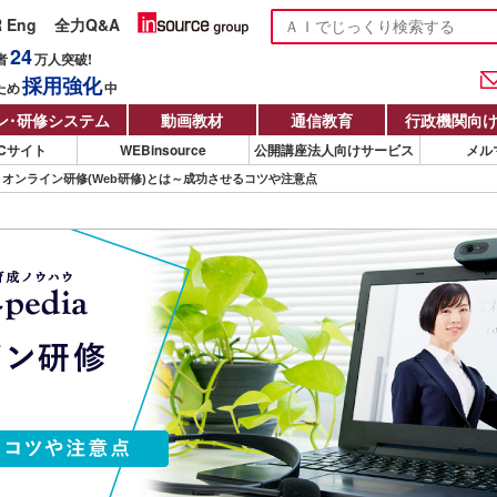
R Eng
全力Q&A
24
者
万人
突破!
採用強化
ため
中
ン
・
研修システム
動画教材
通信教育
行政機関向
Cサイト
WEBinsource
公開講座法人向けサービス
メル
オンライン研修(Web研修)とは～成功させるコツや注意点