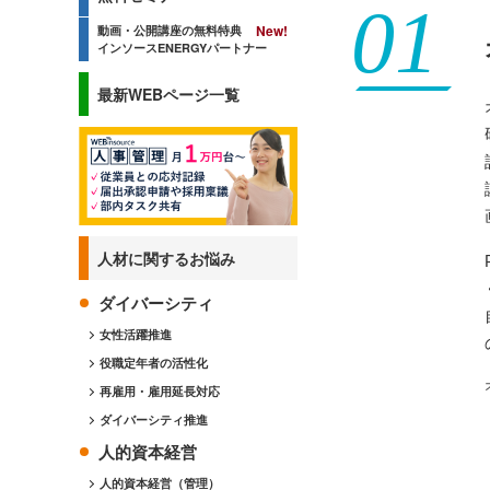
動画・公開講座の無料特典
インソースENERGYパートナー
最新WEBページ一覧
人材に関するお悩み
ダイバーシティ
女性活躍推進
役職定年者の活性化
再雇用・雇用延長対応
ダイバーシティ推進
人的資本経営
人的資本経営（管理）