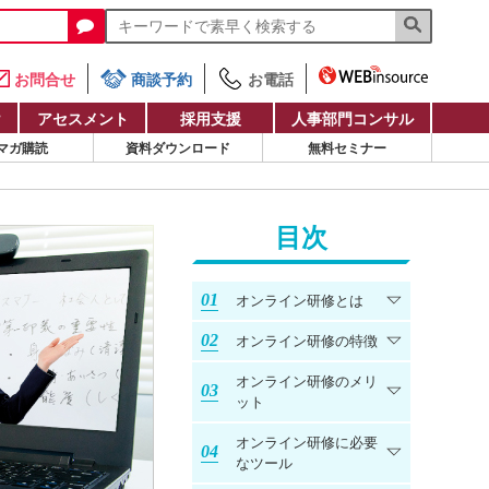
お問合せ
商談予約
お電話
け
アセスメント
採用支援
人事部門コンサル
マガ購読
資料ダウンロード
無料セミナー
目次
オンライン研修とは
オンライン研修の特徴
オンライン研修のメリ
ット
オンライン研修に必要
なツール