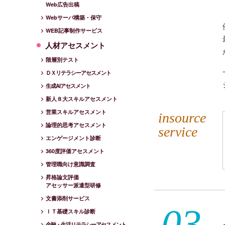
Web広告出稿
Webサーバ構築・保守
WEB記事制作サービス
人材アセスメント
階層別テスト
ＤＸリテラシーアセスメント
生成AIアセスメント
新人８大スキルアセスメント
営業スキルアセスメント
insource
論理的思考アセスメント
service
エンゲージメント診断
360度評価アセスメント
管理職向け意識調査
昇格論文評価
アセッサー派遣型研修
文書添削サービス
ＩＴ基礎スキル診断
金融・生活リテラシーアセスメント