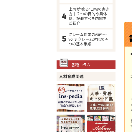
上司が“唸る”日報の書き
方｜２つの目的や具体
例、記載すべき内容を
ご紹介
クレーム対応の勘所～
vol.3 クレーム対応の４
つの基本手順
各種コラム
人材育成関連