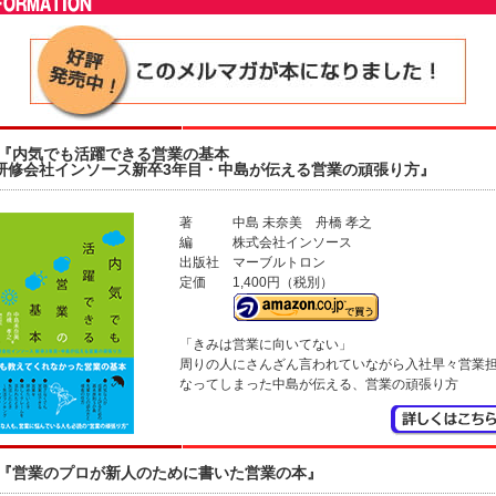
『内気でも活躍できる営業の基本
修会社インソース新卒3年目・中島が伝える営業の頑張り方』
著
中島 未奈美 舟橋 孝之
編
株式会社インソース
出版社
マーブルトロン
定価
1,400円（税別）
「きみは営業に向いてない」
周りの人にさんざん言われていながら入社早々営業
なってしまった中島が伝える、営業の頑張り方
『営業のプロが新人のために書いた営業の本』