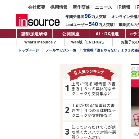
会社概要
採用情報
新作研修
ニュース
IR情報
I
96
年間受講者
万人
突破!
オンライン受講
540
Leafユーザー
万人
突破!
事業拡大の
講師派遣研修
公開講座
AI・DX推進
eラ
What's insource？
Web版「ENERGY」
お菓子のE
トップページ
メールマガジン一覧
営業職「誰もやらない」１０１の秘
上司が“唸る”報告書 の書
き方｜５つの具体的なテ
クニックや文例集など
上司が“唸る”議事録の書
き方｜４つの具体的なテ
クニックや文例集など
知っているだけで心が落
ち着くカスハラ対策～悪
「新
質クレーム対応