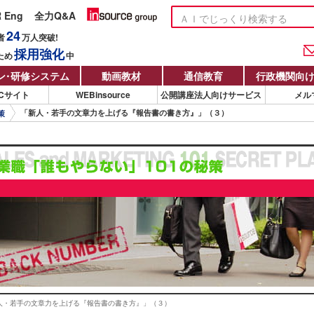
R Eng
全力Q&A
24
者
万人
突破!
採用強化
ため
中
ン
・
研修システム
動画教材
通信教育
行政機関向
Cサイト
WEBinsource
公開講座法人向けサービス
メル
「新人・若手の文章力を上げる『報告書の書き方』」（３）
策
人・若手の文章力を上げる『報告書の書き方』」（３）