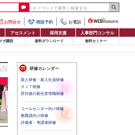
お問合せ
商談予約
お電話
け
アセスメント
採用支援
人事部門コンサル
マガ購読
資料ダウンロード
無料セミナー
研修カレンダー
新人研修・新入社員研修
ＯＪＴ研修
昇任後の新任管理職研修
コールセンター向け研修
教職員向け研修
評価者・考課者研修