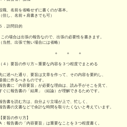
役職、名前を省略せずに書くのが基本。
（但し、名前＋肩書きでも可）
５．訪問目的
この場合は出張の報告なので、出張の必要性を書きます。
（当然、出張で無い場合には省略）
＋ ＋ ＋
（４）要旨の作り方～重要な内容を３つ程度でまとめる
先に述べた通り、要旨は文章を作って、その内容を要約し、
最後に作るべきものです。
報告書に「内容要旨」が必要な理由は、読み手がそこを見て、
すぐに報告書の「結果」（結論）が理解できるためです。
報告書を読む方は、自分より立場が上で、忙しく、
報告書の文書などで余計な時間を取りたくないと考えています。
【要旨の作り方】
Ａ：報告書の「内容要旨」は重要なことを３つ程度書く。