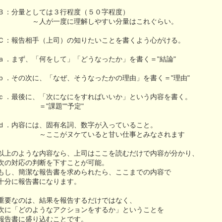
Ｂ：分量としては３行程度（５０字程度）
～人が一度に理解しやすい分量はこれぐらい。
Ｃ：報告相手（上司）の知りたいことを書くよう心がける。
ａ．まず、「何をして」「どうなったか」を書く＝"結論"
ｂ．その次に、「なぜ、そうなったかの理由」を書く＝"理由"
ｃ．最後に、「次になにをすればいいか」という内容を書く。
＝"課題""予定"
ｄ．内容には、固有名詞、数字が入っていること。
～ここがヌケていると甘い仕事とみなされます
以上のような内容なら、上司はここを読むだけで内容が分かり、
次の対応の判断を下すことが可能。
もし、簡潔な報告書を求められたら、ここまでの内容で
十分に報告書になります。
重要なのは、結果を報告するだけではなく、
次に「どのようなアクションをするか」ということを
報告書に盛り込むことです。