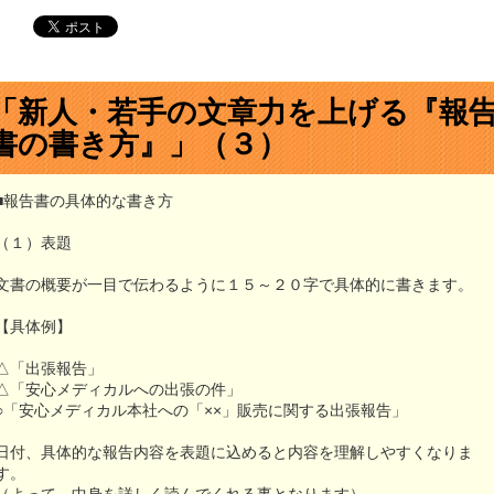
「新人・若手の文章力を上げる『報
書の書き方』」（３）
■報告書の具体的な書き方
（１）表題
文書の概要が一目で伝わるように１５～２０字で具体的に書きます。
【具体例】
△「出張報告」
△「安心メディカルへの出張の件」
○「安心メディカル本社への「××」販売に関する出張報告」
日付、具体的な報告内容を表題に込めると内容を理解しやすくなりま
す。