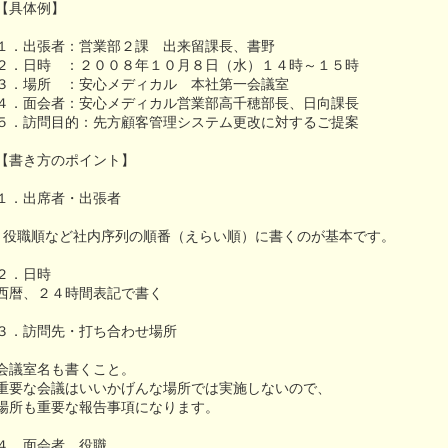
【具体例】
１．出張者：営業部２課 出来留課長、書野
２．日時 ：２００８年１０月８日（水）１４時～１５時
３．場所 ：安心メディカル 本社第一会議室
４．面会者：安心メディカル営業部高千穂部長、日向課長
５．訪問目的：先方顧客管理システム更改に対するご提案
【書き方のポイント】
１．出席者・出張者
役職順など社内序列の順番（えらい順）に書くのが基本です。
２．日時
西暦、２４時間表記で書く
３．訪問先・打ち合わせ場所
会議室名も書くこと。
重要な会議はいいかげんな場所では実施しないので、
場所も重要な報告事項になります。
４．面会者、役職