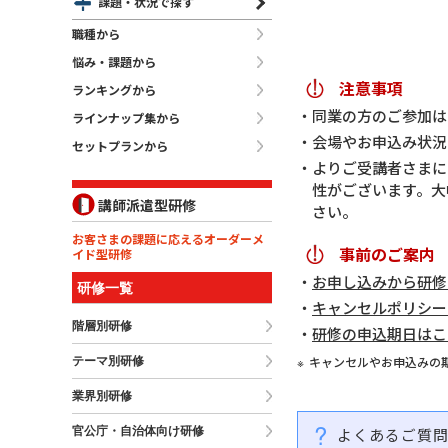
課題・状況で探す
職種から
悩み・課題から
注意事項
ランキングから
同業の方のご参加は
ラインナップ集から
会場やお申込み状況
セットプランから
よりご受講者さまに
性がございます。大
講師派遣型研修
さい。
お客さまの課題に応えるオーダーメ
事前のご案内
イド型研修
お申し込みから研修
研修一覧
キャンセルポリシー
階層別研修
研修の申込期日はこ
キャンセルやお申込みの
テーマ別研修
業界別研修
官公庁・自治体向け研修
よくあるご質