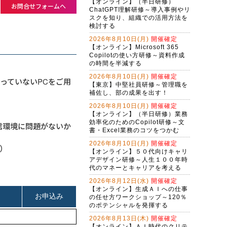
【オンライン】（半日研修）
お問合せフォームへ
ChatGPT理解研修～導入事例やリ
スクを知り、組織での活用方法を
検討する
2026年8月10日(月)
開催確定
【オンライン】Microsoft 365
Copilotの使い方研修～資料作成
の時間を半減する
2026年8月10日(月)
開催確定
っていないPCをご用
【東京】中堅社員研修～管理職を
補佐し、部の成果を出す！
2026年8月10日(月)
開催確定
【オンライン】（半日研修）業務
効率化のためのCopilot研修～文
信環境に問題がないか
書・Excel業務のコツをつかむ
2026年8月10日(月)
開催確定
a）
【オンライン】５０代向けキャリ
アデザイン研修～人生１００年時
代のマネーとキャリアを考える
2026年8月12日(水)
開催確定
【オンライン】生成ＡＩへの仕事
の任せ方ワークショップ～120％
のポテンシャルを発揮する
2026年8月13日(木)
開催確定
【オンライン】ＡＩ時代のクリテ