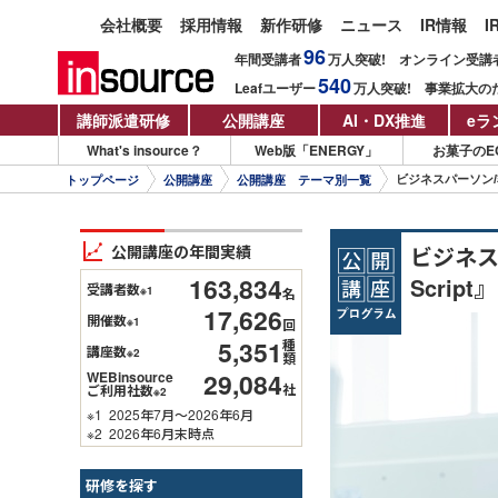
会社概要
採用情報
新作研修
ニュース
IR情報
I
96
年間受講者
万人
突破!
オンライン受講
540
Leafユーザー
万人
突破!
事業拡大の
講師派遣研修
公開講座
AI・DX推進
eラ
What's insource？
Web版「ENERGY」
お菓子のE
ビジネスパーソン/
トップページ
公開講座
公開講座 テーマ別一覧
公開講座の年間実績
ビジネス
163,834
Scri
受講者数
※1
名
17,626
開催数
※1
回
5,351
種
講座数
※2
類
29,084
WEBinsource
社
ご利用社数
※2
※1
2025年7月～2026年6月
※2
2026年6月末時点
研修を探す