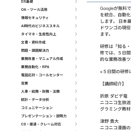
DX基礎
Googleが無
OA・ツール活用
を統合、自動化す
情報セキュリティ
します。 日本
AI時代のビジネススキル
ドワンゴの現役
ます。
タイマネ・生産性向上
文書・資料作成
研修は「知る・
問題・課題解決力
修では、５日間
業務改善・マニュアル作成
的な業務改善ツ
業務自動化・RPA
※５日間の研修
電話応対・コールセンター
営業
【講師紹介】
人事・総務・財務・法務
折原 ダビデ竜
統計・データ分析
ニコニコ生放送
コミュニケーション
グラミング教材
プレゼンテーション・説明力
津野 貴大
CS・接遇・クレーム対応
ニコニコ漫画の