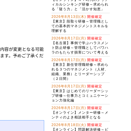
ィカルシンキング研修～求められ
る「疑う力」と「活かす知恵」
2026年8月13日(木)
開催確定
【東京】段取り研修～管理職とし
ての基本的マネジメントスキルを
理解する
2026年8月17日(月)
開催確定
【名古屋】事例で学ぶハラスメン
ト防止研修～管理職としてパワハ
・内容が変更となる可能
ラのもたらす損害について考える
ます。予めご了承くだ
2026年8月17日(月)
開催確定
【東京】新任管理職研修～求めら
れる３つのマネジメント（人材、
組織、業務）とリーダーシップ
（２日間）
2026年8月17日(月)
開催確定
【東京】はじめてのリーダーシッ
プ研修～仕事力とコミュニケーシ
ョン力強化編
2026年8月17日(月)
開催確定
【オンライン】メンター研修～メ
ンティのよき相談相手となる
2026年8月18日(火)
開催確定
【オンライン】問題解決研修～ビ