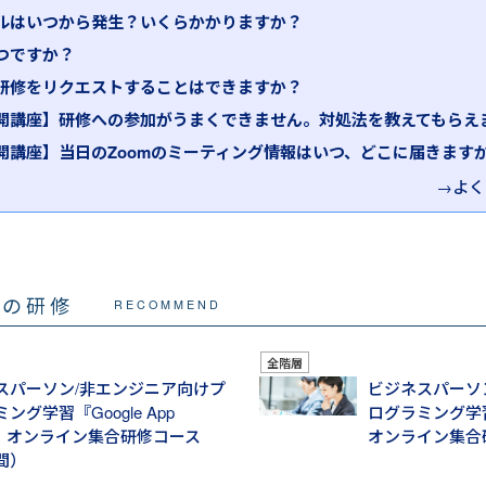
ルはいつから発生？いくらかかりますか？
つですか？
研修をリクエストすることはできますか？
開講座】研修への参加がうまくできません。対処法を教えてもらえ
開講座】当日のZoomのミーティング情報はいつ、どこに届きます
→よく
マの研修
RECOMMEND
全階層
スパーソン/非エンジニア向けプ
ビジネスパーソ
ング学習『Google App
ログラミング学習『N
pt』 オンライン集合研修コース
オンライン集合
間）