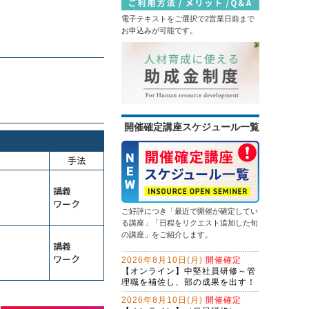
電子テキストをご選択で2営業日前まで
お申込みが可能です。
開催確定講座スケジュール一覧
手法
講義
ワーク
ご好評につき「最近で開催が確定してい
る講座」「日程をリクエスト追加した旬
の講座」をご紹介します。
講義
ワーク
2026年8月10日(月)
開催確定
【オンライン】中堅社員研修～管
理職を補佐し、部の成果を出す！
2026年8月10日(月)
開催確定