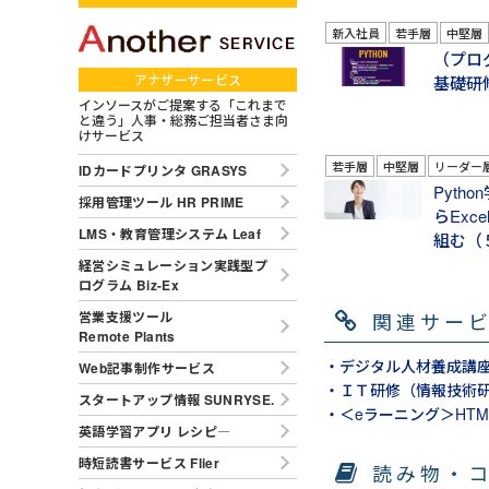
新入社員
若手層
中堅層
（プロ
アナザーサービス
基礎研
インソースがご提案する「これまで
と違う」人事・総務ご担当者さま向
けサービス
若手層
中堅層
リーダー
IDカードプリンタ GRASYS
Pyt
採用管理ツール HR PRIME
らEx
LMS・教育管理システム Leaf
組む（
経営シミュレーション実践型プ
ログラム Biz-Ex
関連サー
営業支援ツール
Remote Plants
・デジタル人材養成講座
Web記事制作サービス
・ＩＴ研修（情報技術研
スタートアップ情報 SUNRYSE.
・＜eラーニング＞HTM
英語学習アプリ レシピ―
時短読書サービス Flier
読み物・