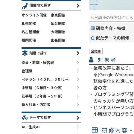
開催地で探す
オンライン開催
東京開催
札幌開催
仙台開催
研修内容・特徴
名古屋開催
大阪開催
似たテーマの研修
福岡開催
出張開催
全階層
階層で探す
対象者
役員・幹部・経営層
業務改善にあたり、
管理職
る)Google Wor
ベテラン（４０代、５０代～）
務効率化を推進した
者の方
中堅層（６年目～３０代）
プログラミング学習
若手層（２年目～５年目）
のキッカケが無い方
新入社員・内定者
ビジネスパーソン/
小時間でプログラミ
テーマで探す
AI・生成AI
研修内容