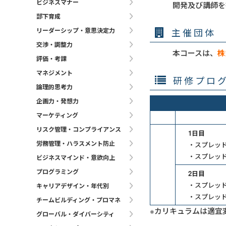
ビジネスマナー
開発及び講師を
部下育成
主催団体
リーダーシップ・意思決定力
交渉・調整力
本コースは、
株
評価・考課
マネジメント
研修プロ
論理的思考力
企画力・発想力
マーケティング
リスク管理・コンプライアンス
1日目
労務管理・ハラスメント防止
・スプレッ
・スプレッド
ビジネスマインド・意欲向上
プログラミング
2日目
・スプレッ
キャリアデザイン・年代別
・スプレッ
チームビルディング・プロマネ
※カリキュラムは適宜
グローバル・ダイバーシティ