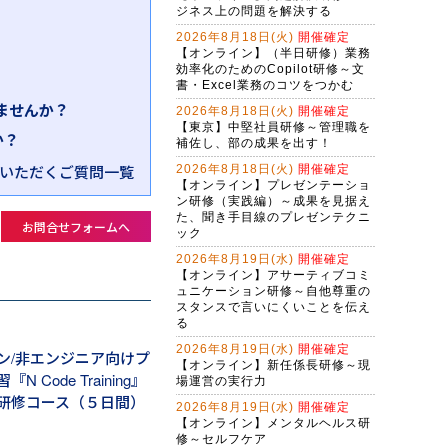
ジネス上の問題を解決する
2026年8月18日(火)
開催確定
【オンライン】（半日研修）業務
効率化のためのCopilot研修～文
書・Excel業務のコツをつかむ
ませんか？
2026年8月18日(火)
開催確定
【東京】中堅社員研修～管理職を
か？
補佐し、部の成果を出す！
いただくご質問一覧
2026年8月18日(火)
開催確定
【オンライン】プレゼンテーショ
ン研修（実践編）～成果を見据え
た、聞き手目線のプレゼンテクニ
お問合せフォームへ
ック
2026年8月19日(水)
開催確定
【オンライン】アサーティブコミ
ュニケーション研修～自他尊重の
スタンスで言いにくいことを伝え
る
2026年8月19日(水)
開催確定
ン/非エンジニア向けプ
【オンライン】新任係長研修～現
 Code Training』
場運営の実行力
研修コース（５日間）
2026年8月19日(水)
開催確定
【オンライン】メンタルヘルス研
修～セルフケア