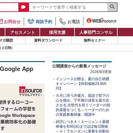
お問合せ
商談予約
お電話
け
アセスメント
採用支援
人事部門コンサル
マガ購読
資料ダウンロード
無料セミナー
ス（２日間）
公開講座からの新着メッセージ
gle App
2026/8/3更新
インソースが贈る、夏の自己研鑽
キャンペーン【特別価格29,800
円】
８月に培う評価力。面談で部下の
心を掴み、下半期の成長を最大化
eの提供するローコー
させる 次世代を担うリーダーの知
トフォームの学習を
的基盤をつくる～リーダーのため
gle Workspace
の実践教養研修、開講中
た業務効率化の基礎
好評につきＡＩエージェント基礎
研修を9/30(水)までほぼ毎日開催
ます
～ＡＩでカンタンに業務を自動化