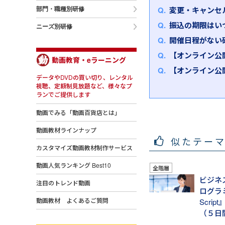
変更・キャンセ
部門・職種別研修
振込の期限はい
ニーズ別研修
開催日程がない
【オンライン公
動画教育・eラーニング
【オンライン公
データやDVDの買い切り、レンタル
視聴、定額制見放題など、様々なプ
ランでご提供します
動画でみる「動画百貨店とは」
動画教材ラインナップ
似たテー
カスタマイズ動画教材制作サービス
動画人気ランキング Best10
全階層
ビジネ
注目のトレンド動画
ログラミ
動画教材 よくあるご質問
Scri
（５日