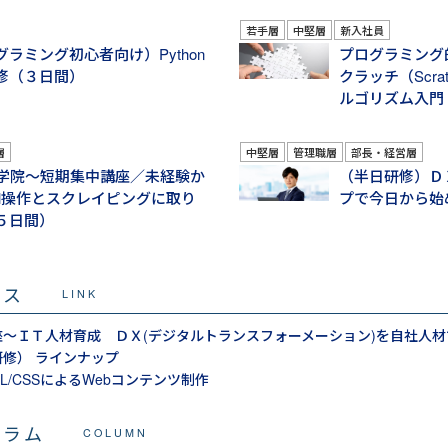
若手層
中堅層
新入社員
グラミング初心者向け）Python
プログラミング
修（３日間）
クラッチ（Scr
ルゴリズム入門
層
中堅層
管理職層
部長・経営層
hon学院～短期集中講座／未経験か
（半日研修）Ｄ
cel操作とスクレイピングに取り
プで今日から始
５日間）
ビス
LINK
～ＩＴ人材育成 ＤＸ(デジタルトランスフォーメーション)を自社人材
修） ラインナップ
L/CSSによるWebコンテンツ制作
コラム
COLUMN