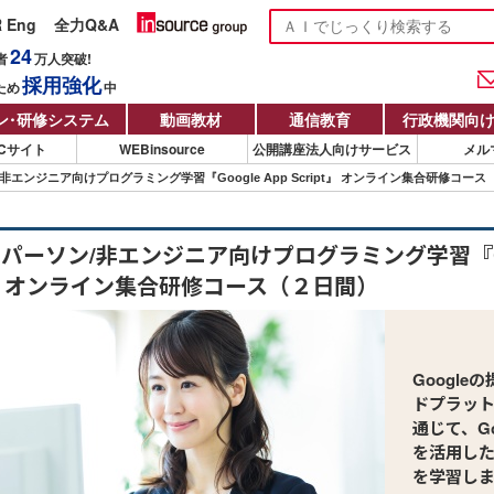
R Eng
全力Q&A
24
者
万人
突破!
採用強化
ため
中
ン
・
研修システム
動画教材
通信教育
行政機関向
Cサイト
WEBinsource
公開講座法人向けサービス
メル
非エンジニア向けプログラミング学習『Google App Script』 オンライン集合研修コー
パーソン/非エンジニア向けプログラミング学習『Goo
pt』 オンライン集合研修コース（２日間）
Googl
ドプラッ
通じて、Goo
を活用し
を学習し