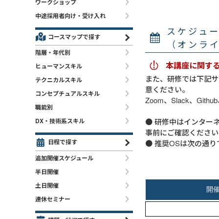
ワークショップ
中途採用者向け・受け入れ
スケジュ
コースマップで探す
（オンラ
階層・年代別
本講座に関す
ヒューマンスキル
また、研修では下記サ
テクニカルスキル
意ください。
コンセプチュアルスキル
Zoom、Slack、Githu
職能別
● 研修中はインター
DX・技術系スキル
事前にご確認ください
日程で探す
● 推奨OSは次の通りです。 W
追加開催スケジュール
半日開催
土日開催
連休セミナー