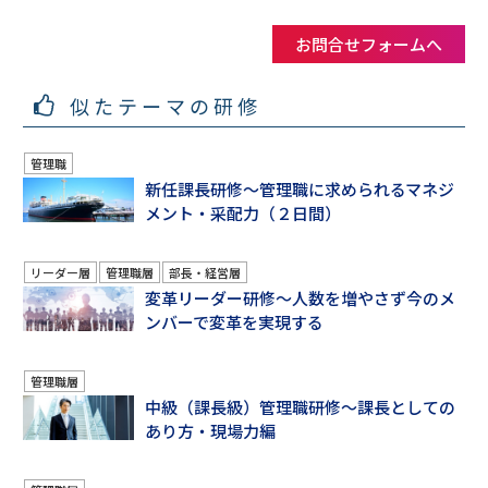
お問合せフォームへ
似たテーマの研修
管理職
新任課長研修～管理職に求められるマネジ
メント・采配力（２日間）
リーダー層
管理職層
部長・経営層
変革リーダー研修～人数を増やさず今のメ
ンバーで変革を実現する
管理職層
中級（課長級）管理職研修～課長としての
あり方・現場力編