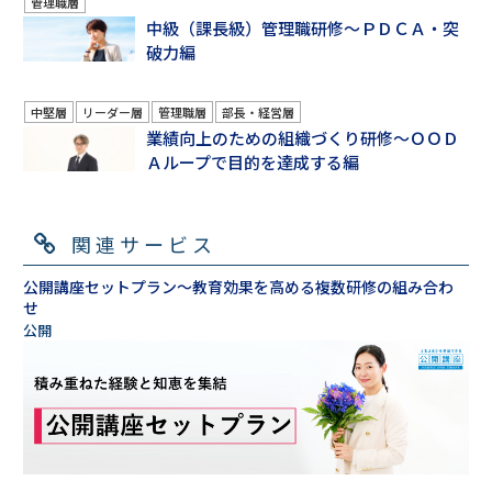
管理職層
中級（課長級）管理職研修～ＰＤＣＡ・突
破力編
中堅層
リーダー層
管理職層
部長・経営層
業績向上のための組織づくり研修～ＯＯＤ
Ａループで目的を達成する編
関連サービス
公開講座セットプラン～教育効果を高める複数研修の組み合わ
せ