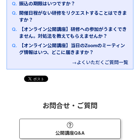
⑥業務改善
ク管理力）を習得していただきます。
④評価、目標管理
振込の期限はいつですか？
③人材マネジメント
⑦メンタルヘルス、ハラスメント
⑤部下とのコミュニケーション、モチベーション管
開催日程がない研修をリクエストすることはできま
④評価、目標管理
⑧交渉・調整力
また、「
プレイングマネージャー研修～時間・チー
理
すか？
⑤経営戦略、事業計画
ム・リスクをマネジメントし、走りながら成果を出
⑥生産性向上
【オンライン公開講座】研修への参加がうまくでき
す
」もおすすめです。
⑦リスクマネジメント
ません。対処法を教えてもらえませんか？
多忙なプレイングマネージャーの皆様は、自らの業
⑧労務管理、安全衛生管理
務ややるべきことの多さから、つい指導がおろそか
⑨メンタルヘルス、ハラスメント
【オンライン公開講座】当日のZoomのミーティン
になったり、リスクを予見できなかったりと様々な
⑩交渉・調整力
グ情報はいつ、どこに届きますか？
課題に直面しています。また、プレイヤーとして優
→よくいただくご質問一覧
秀であればあるほど、「自分でやった方が早い」の
悪循環に陥る傾向があります。
本研修は、多忙なプレイングマネージャーの皆様
に、プレイングマネージャーとしてのマネジメント
の勘所を押さえていただく研修です。お悩みとして
よく挙がる「時間がない」「部下・チームをみる余
お問合せ・ご質問
裕がない」「業務チェックの効率が悪い」といった
内容をもとに、時間・チーム・リスクのマネジメン
トについて学んでいただきます。
公開講座Q&A
その他、現場業務のマネジメント方法に主眼を置い