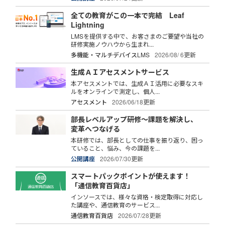
全ての教育がこの一本で完結 Leaf
Lightning
LMSを提供する中で、お客さまのご要望や当社の
研修実施ノウハウから生まれ...
多機能・マルチデバイスLMS
2026/08/ 6更新
生成ＡＩアセスメントサービス
本アセスメントでは、生成ＡＩ活用に必要なスキ
ルをオンラインで測定し、個人...
アセスメント
2026/06/18更新
部長レベルアップ研修～課題を解決し、
変革へつなげる
本研修では、部長としての仕事を振り返り、困っ
ていること、悩み、今の課題を...
公開講座
2026/07/30更新
スマートパックポイントが使えます！
「通信教育百貨店」
インソースでは、様々な資格・検定取得に対応し
た講座や、通信教育のサービス...
通信教育百貨店
2026/07/28更新