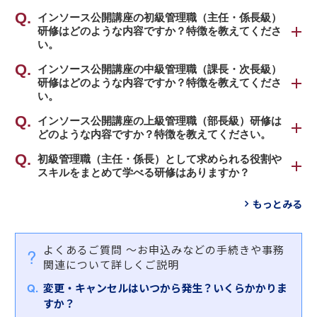
インソースでは、求められる役割に応じて管理職の
インソース公開講座の初級管理職（主任・係長級）
研修はどのような内容ですか？特徴を教えてくださ
階層をさらに細分化して、下記のように区分して考
い。
えております。
弊社公開講座の初級管理職（主任・係長級）研修
インソース公開講座の中級管理職（課長・次長級）
・初級管理職（主任・係長級）
研修はどのような内容ですか？特徴を教えてくださ
は、
・中級管理職（課長・次長級）
い。
「プレイヤーからマネージャーへ意識転換し、チー
・上級管理職（部長級）
ムをまとめ、部下一人ひとりを育成しつつ、成果を
弊社公開講座の中級管理職（課長・次長級）研修
インソース公開講座の上級管理職（部長級）研修は
あげる」
どのような内容ですか？特徴を教えてください。
は、
それぞれの階層にとって最適な役割認識の研修に加
というコンセプトにもとづき、おもに下記の８種類
「経営陣のビジョン・方針をどのように実現するか
え、管理職として一貫して必要な共通スキル系の研
弊社公開講座の上級管理職（部長級）研修は、
初級管理職（主任・係長）として求められる役割や
をテーマとして、幅広い内容のプログラムをご用意
を考え、課のミッションとして実行する」
スキルをまとめて学べる研修はありますか？
修など、部下・後輩指導から組織づくりまで幅広い
「経営判断をサポートする役割を担い、現場に方針
しております。
というコンセプトにもとづき、おもに下記の１０種
コンテンツを取り揃えています。
を示し、既存の業務を超えた新しい価値を創造す
「
段取り研修～管理職としての基本的マネジメント
類をテーマとして、幅広い内容のプログラムをご用
もっとみる
る」
①役割認識、総合的に求められるスキル（マネジメ
スキルを理解する
」をおすすめします。
意しております。
というコンセプトにもとづき、おもに下記の５種類
ント基礎）
本研修では、プレイヤーからマネージャーとしての
をテーマとして、幅広い内容のプログラムをご用意
②リーダーシップ
役割変更に伴う「組織俯瞰的な視点」「リスク・問
①役割認識、総合的に求められるスキル（組織、業
よくあるご質問
～お申込みなどの手続きや事務
しております。
③部下とのコミュニケーション、モチベーション管
題の未然把握・防止」の役割など求められる役割期
務、人のマネジメント）
関連について詳しくご説明
理
待を確認します。
②変革リーダーシップ
①役割認識、総合的に求められるスキル（部の変
変更・キャンセルはいつから発生？いくらかかりま
④部下指導（コーチング、１対１面談）
また、成果をあげる管理職に必要な３つのマネジメ
③人材マネジメント、部下指導（コーチング、１対
革、組織設計、経営戦略）
すか？
⑤業務管理
ントスキル（部下指導・育成力、業務管理力、リス
１面談）
②変革リーダーシップ