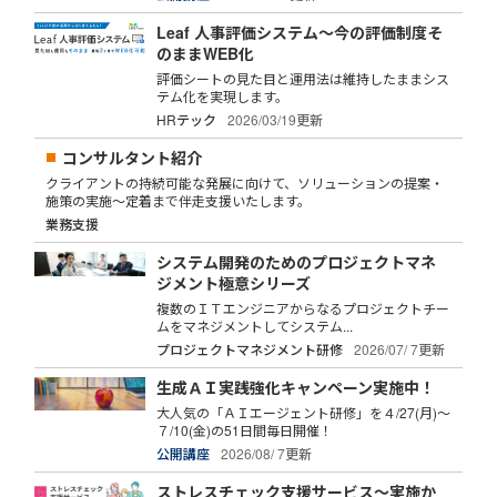
Leaf 人事評価システム～今の評価制度そ
のままWEB化
評価シートの見た目と運用法は維持したままシス
テム化を実現します。
HRテック
2026/03/19更新
コンサルタント紹介
クライアントの持続可能な発展に向けて、ソリューションの提案・
施策の実施～定着まで伴走支援いたします。
業務支援
システム開発のためのプロジェクトマネ
ジメント極意シリーズ
複数のＩＴエンジニアからなるプロジェクトチー
ムをマネジメントしてシステム...
プロジェクトマネジメント研修
2026/07/ 7更新
生成ＡＩ実践強化キャンペーン実施中！
大人気の「ＡＩエージェント研修」を４/27(月)～
７/10(金)の51日間毎日開催！
公開講座
2026/08/ 7更新
ストレスチェック支援サービス～実施か