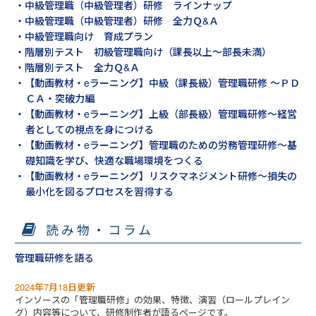
・中級管理職（中級管理者）研修 ラインナップ
・中級管理職（中級管理者）研修 全力Ｑ&Ａ
・中級管理職向け 育成プラン
・階層別テスト 初級管理職向け（課長以上～部長未満）
・階層別テスト 全力Ｑ&Ａ
・【動画教材・eラーニング】中級（課長級）管理職研修 ～ＰＤ
ＣＡ・突破力編
・【動画教材・eラーニング】上級（部長級）管理職研修～経営
者としての視点を身につける
・【動画教材・eラーニング】管理職のための労務管理研修～基
礎知識を学び、快適な職場環境をつくる
・【動画教材・eラーニング】リスクマネジメント研修～損失の
最小化を図るプロセスを習得する
読み物・コラム
管理職研修を語る
2024年7月18日更新
インソースの「管理職研修」の効果、特徴、演習（ロールプレイン
グ）内容等について、研修制作者が語るページです。