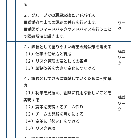
る
２．グループでの意見交換とアドバイス
■受講者同士での課題の共有を行います。
ワー
ク
■講師がフィードバックやアドバイスを行うこと
で課題解決に導きます。
３．課長として困りやすい場面の解決策を考える
講義
（１）仕事の任せ方と育成
ワー
（２）リスク管理の要としての視点
ク
（３）業務改善を大きな変化につなげる
４．課長としてさらに貢献していくために～変革
力
（１）将来を見据え、組織に有用な新しいことを
講義
実現する
ワー
（２）変革を実現するチーム作り
ク
（３）チームの発想を豊かにする
（４）変革に「勢い」をつける
（５）リスク管理