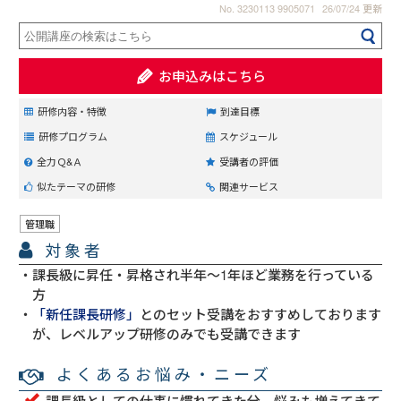
No. 3230113 9905071
26/07/24 更新
お申込みはこちら
研修内容・特徴
到達目標
研修プログラム
スケジュール
全力Ｑ&Ａ
受講者の評価
似たテーマの研修
関連サービス
管理職
対象者
課長級に昇任・昇格され半年～1年ほど業務を行っている
方
「新任課長研修」
とのセット受講をおすすめしております
が、レベルアップ研修のみでも受講できます
よくあるお悩み・ニーズ
課長級としての仕事に慣れてきた分、悩みも増えてきて