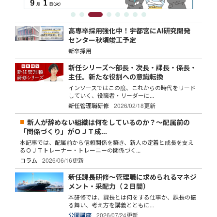
高専卒採用強化中！宇都宮にAI研究開発
センター秋頃竣工予定
新卒採用
新任シリーズ～部長・次長・課長・係長・
主任。新たな役割への意識転換
インソースではこの度、これからの時代をリード
していく、役職者・リーダーに...
新任管理職研修
2026/02/18更新
新人が辞めない組織は何をしているのか？～配属前の
「関係づくり」がＯＪＴ成...
本記事では、配属前から信頼関係を築き、新人の定着と成長を支え
るＯＪＴトレーナー・トレーニーの関係づく...
コラム
2026/06/16更新
新任課長研修～管理職に求められるマネジ
メント・采配力（２日間）
本研修では、課長とは何をする仕事か、課長の振
る舞い、考え方を講義とともに...
公開講座
2026/07/24更新