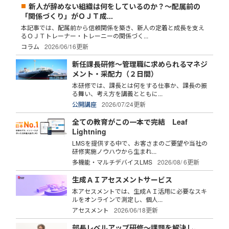
新人が辞めない組織は何をしているのか？～配属前の
「関係づくり」がＯＪＴ成...
本記事では、配属前から信頼関係を築き、新人の定着と成長を支え
るＯＪＴトレーナー・トレーニーの関係づく...
コラム
2026/06/16更新
新任課長研修～管理職に求められるマネジ
メント・采配力（２日間）
本研修では、課長とは何をする仕事か、課長の振
る舞い、考え方を講義とともに...
公開講座
2026/07/24更新
全ての教育がこの一本で完結 Leaf
Lightning
LMSを提供する中で、お客さまのご要望や当社の
研修実施ノウハウから生まれ...
多機能・マルチデバイスLMS
2026/08/ 6更新
生成ＡＩアセスメントサービス
本アセスメントでは、生成ＡＩ活用に必要なスキ
ルをオンラインで測定し、個人...
アセスメント
2026/06/18更新
部長レベルアップ研修～課題を解決し、