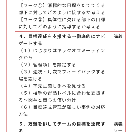
【ワーク①】消極的な目標をたててくる
部下に対してどのように接するか考える
【ワーク②】具体性に欠ける部下の目標
に対してどのように指導するか考える
４．目標達成を支援する～徹底的にナビ
講義
ゲートする
（１）はじまりはキックオフミーティン
グから
（２）管理項目を設定する
（３）週次・月次でフィードバックする
場を設ける
（４）率先垂範し手本を見せる
（５）相手の習熟レベルに合わせ支援す
る～関与と関心の使い分け
（６）目標達成管理が難しい事例の対応
方法
５．万難を排してチームの目標を達成す
講義
ワー
る