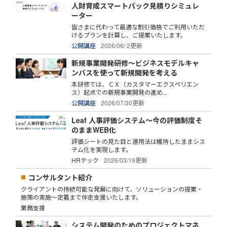
人財育成スマートパック見積りシミュレ
ーター
皆さまに代わって最適な割引価格でご利用いただ
けるプランを計算し、ご提案いたします。
公開講座
2026/06/ 2更新
新規事業開発研修～ビジネスモデルキャ
ンバスを使って新規開発を考える
本研修では、ＣＸ（カスタマーエクスペリエン
ス）起点での新規事業開発の進め...
公開講座
2026/07/30更新
Leaf 人事評価システム～今の評価制度そ
のままWEB化
評価シートの見た目と運用法は維持したままシス
テム化を実現します。
HRテック
2026/03/19更新
コンサルタント紹介
クライアントの持続可能な発展に向けて、ソリューションの提案・
施策の実施～定着まで伴走支援いたします。
業務支援
システム開発のためのプロジェクトマネ