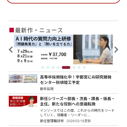
■
最新作・ニュース
高専卒採用強化中！宇都宮にAI研究開発
センター秋頃竣工予定
新卒採用
新任シリーズ～部長・次長・課長・係長・
主任。新たな役割への意識転換
インソースではこの度、これからの時代をリード
していく、役職者・リーダーに...
新任管理職研修
2026/02/18更新