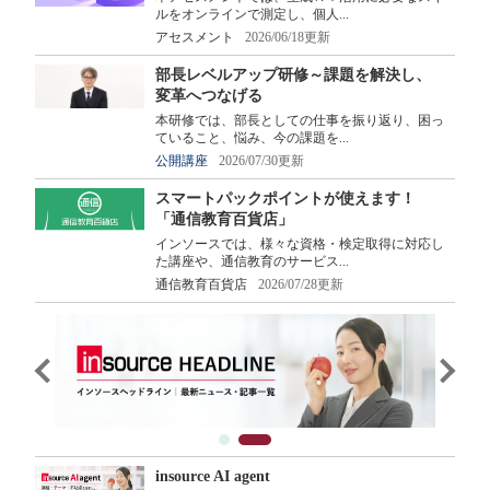
ルをオンラインで測定し、個人...
アセスメント
2026/06/18更新
部長レベルアップ研修～課題を解決し、
変革へつなげる
本研修では、部長としての仕事を振り返り、困っ
ていること、悩み、今の課題を...
公開講座
2026/07/30更新
スマートパックポイントが使えます！
「通信教育百貨店」
インソースでは、様々な資格・検定取得に対応し
た講座や、通信教育のサービス...
通信教育百貨店
2026/07/28更新
insource AI agent