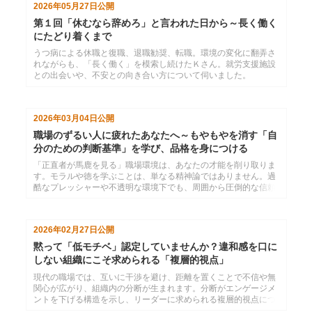
2026年05月27日
公開
第１回「休むなら辞めろ」と言われた日から～長く働く
にたどり着くまで
うつ病による休職と復職、退職勧奨、転職。環境の変化に翻弄さ
れながらも、「長く働く」を模索し続けたＫさん。就労支援施設
との出会いや、不安との向き合い方について伺いました。
2026年03月04日
公開
職場のずるい人に疲れたあなたへ～もやもやを消す「自
分のための判断基準」を学び、品格を身につける
「正直者が馬鹿を見る」職場環境は、あなたの才能を削り取りま
す。モラルや徳を学ぶことは、単なる精神論ではありません。過
酷なプレッシャーや不透明な環境下でも、周囲から圧倒的な信頼
を勝ち取るための「最強のビジネススキル」です。本シリーズ３
講座を通じて、社会倫理と調和した高度な判断力を養い、一歩上
のステージへ進むための品格を身につけます。
2026年02月27日
公開
黙って「低モチベ」認定していませんか？違和感を口に
しない組織にこそ求められる「複層的視点」
現代の職場では、互いに干渉を避け、距離を置くことで不信や無
関心が広がり、組織内の分断が生まれます。分断がエンゲージメ
ントを下げる構造を示し、リーダーに求められる複層的視点につ
いても解説します。