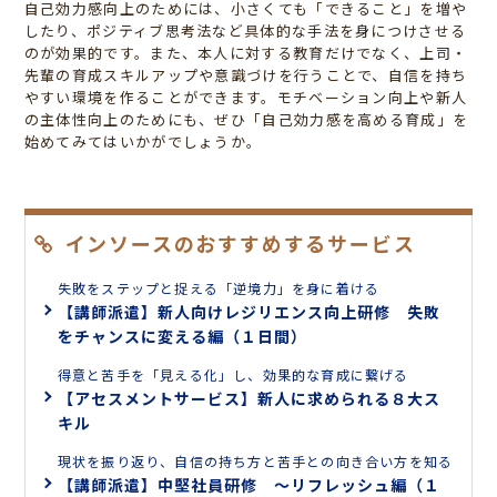
自己効力感向上のためには、小さくても「できること」を増や
したり、ポジティブ思考法など具体的な手法を身につけさせる
のが効果的です。また、本人に対する教育だけでなく、上司・
先輩の育成スキルアップや意識づけを行うことで、自信を持ち
やすい環境を作ることができます。モチベーション向上や新人
の主体性向上のためにも、ぜひ「自己効力感を高める育成」を
始めてみてはいかがでしょうか。
インソースのおすすめするサービス
失敗をステップと捉える「逆境力」を身に着ける
【講師派遣】新人向けレジリエンス向上研修 失敗
をチャンスに変える編（１日間）
得意と苦手を「見える化」し、効果的な育成に繋げる
【アセスメントサービス】新人に求められる８大ス
キル
現状を振り返り、自信の持ち方と苦手との向き合い方を知る
【講師派遣】中堅社員研修 ～リフレッシュ編（１