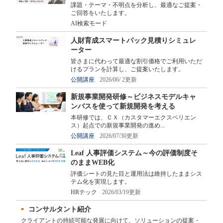
課題・テーマ・不明点を分析し、最適なご提案・
ご回答をいたします。
AI検索モード
人財育成スマートパック見積りシミュレ
ーター
皆さまに代わって最適な割引価格でご利用いただ
けるプランを計算し、ご提案いたします。
公開講座
2026/06/ 2更新
新規事業開発研修～ビジネスモデルキャ
ンバスを使って新規開発を考える
本研修では、ＣＸ（カスタマーエクスペリエン
ス）起点での新規事業開発の進め...
公開講座
2026/07/30更新
Leaf 人事評価システム～今の評価制度そ
のままWEB化
評価シートの見た目と運用法は維持したままシス
テム化を実現します。
HRテック
2026/03/19更新
コンサルタント紹介
クライアントの持続可能な発展に向けて、ソリューションの提案・