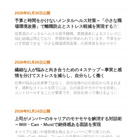
2026年01月30日
公開
予算と時間をかけないメンタルヘルス対策～「小さな職
場環境改善」で離職防止とストレス軽減を実現する方法
従業員のメンタルヘルスや若手離職、業務過多によるストレスに
悩む組織は増えており、早期対策が求められています。予算をか
けず実践できる「小さな職場環境改善」の具体策を分かりやすく
解説します。
2026年01月26日
公開
繊細な人が悩みと向き合うための４ステップ～事実と感
情を分けてストレスを減らし、自分らしく働く
仕事の悩みは出来事ではなく、自分自身の心の反応から生まれま
す。過剰なストレスを防ぐには、心の反応やそのクセを自覚し、
コントロールすることが重要です。自信を持って働けるようにな
るための４ステップを紹介します。
2026年01月14日
公開
上司がメンバーのキャリアのモヤモヤを解消する対話術
～Will・Can・Mustで納得感ある面談を実現
キャリアに迷いや違和感を抱えるメンバーに寄り添うため、
「Will・Can・Must」フレームの活用法と対話のコツを紹介。や