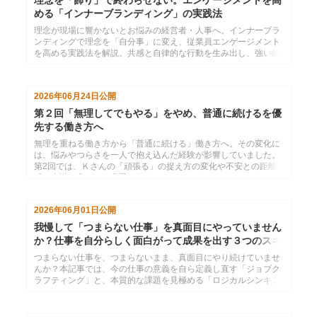
める「インナーブランディング」の実践法
理念が現場に響かないとお悩みの経営者・人事へ。インナーブラ
ンディングで理念を「自分事」に変え、従業員エンゲージメント
を高める実践法を解説。共感と自律的な行動を生み出し、強い組
織を作るためのヒントを提示します。
2026年06月24日
公開
第２回「無理してでもやる」をやめ、普通に続けるを優
先する働き方へ
無理を重ねる働き方から「普通に続ける」働き方へ。その変化に
は、悩みやつらさを一人で抱え込んだ経験が影響していました。
第2回では、Ｋさんの「頑張る」の捉え方の変化や不安との距離
感、意識が変わった背景を伺います。
2026年06月01日
公開
我慢して「つまらない仕事」を真面目にやっていません
か？仕事を自分らしく面白がって成果を出す３つのスキ
ル
つまらない仕事を、つまらないまま、真面目にやり続けていませ
んか？本記事では、今の仕事の意義を自ら定義し直す「ジョブク
ラフティング」と、本質的な課題を見極める「ロジカルシンキン
グ」「課題設定力」を解説。組織の期待に応えるのは、あくまで
「自由」を手に入れるための手段。自ら楽しみを創り出し、遊ん
でいるように仕事を動かすための秘訣を伝授します。