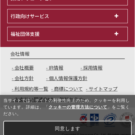
行政向けサービス
福祉団体支援
会社情報
会社概要
IR情報
採用情報
会社方針
個人情報保護方針
利用規約等一覧
商標について
サイトマップ
お支払い関連Q&A
無料セミナー
当サイトでは、サイトの利便性向上のため、クッキーを利⽤し
ています。詳細は、「
クッキーの管理方法について
」をご覧く
ださい。
同意します
Copyright © Insource Co., Ltd. All rights reserved.