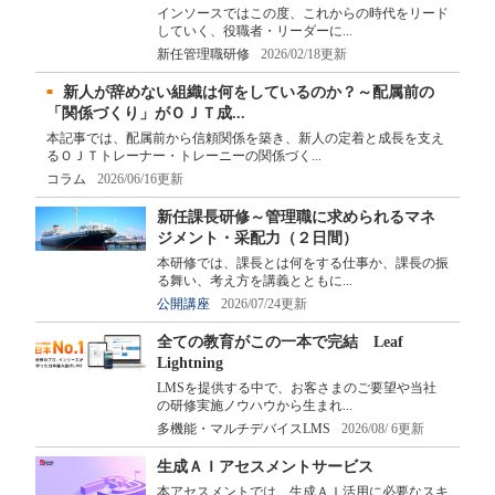
インソースではこの度、これからの時代をリード
していく、役職者・リーダーに...
新任管理職研修
2026/02/18更新
新人が辞めない組織は何をしているのか？～配属前の
「関係づくり」がＯＪＴ成...
本記事では、配属前から信頼関係を築き、新人の定着と成長を支え
るＯＪＴトレーナー・トレーニーの関係づく...
コラム
2026/06/16更新
新任課長研修～管理職に求められるマネ
ジメント・采配力（２日間）
本研修では、課長とは何をする仕事か、課長の振
る舞い、考え方を講義とともに...
公開講座
2026/07/24更新
全ての教育がこの一本で完結 Leaf
Lightning
LMSを提供する中で、お客さまのご要望や当社
の研修実施ノウハウから生まれ...
多機能・マルチデバイスLMS
2026/08/ 6更新
生成ＡＩアセスメントサービス
本アセスメントでは、生成ＡＩ活用に必要なスキ