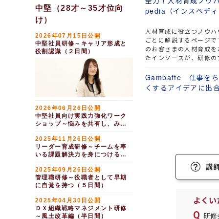
全力！人材育成ノウハウ
ムを再統合する（１日間）
中堅（28才～35才位向
pedia（インスペデ
け）
人材育成に役立つノウハ
2026年07月15日公開
ごとに解説するページで
中堅社員研修～キャリア形成と
のお客さまの人材育成を
役割認識（２日間）
たインソースが、研修の
ビジネスや企業の課題解
法・事例を全力で記載し
Gambatte 仕事
念に綴っておりますので
くするアイデアに出
てください。
2026年06月26日公開
中堅社員向け実践力強化ワーク
ショップ～悩みを共有し、みん
なで成長する（１日間）
2025年11月26日公開
リーダー育成研修～チームを率
いる課題解決力を身につける
（５日間）
講
2025年09月26日公開
管理職研修～役職者として早期
に自覚を持つ（５日間）
よくい
2025年04月30日公開
ＤＸ組織戦略マネジメント研修
研修
～風土改革編（半日間）