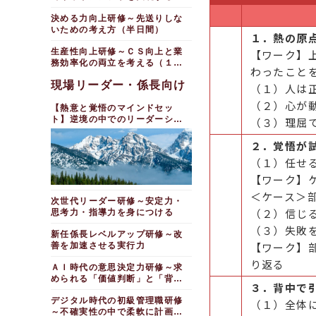
（１日間）
決める力向上研修～先送りしな
いための考え方（半日間）
１．熱の原
生産性向上研修～ＣＳ向上と業
【ワーク】
務効率化の両立を考える（１日
わったこと
間）
現場リーダー・係長向け
（１）人は
（２）心が
【熱意と覚悟のマインドセッ
ト】逆境の中でのリーダーシッ
（３）理屈
プ研修
２．覚悟が
（１）任せ
【ワーク】
＜ケース＞
次世代リーダー研修～安定力・
（２）信じ
思考力・指導力を身につける
（３）失敗
新任係長レベルアップ研修～改
【ワーク】
善を加速させる実行力
り返る
ＡＩ時代の意思決定力研修～求
められる「価値判断」と「背負
３．背中で
う覚悟」
デジタル時代の初級管理職研修
（１）全体
～不確実性の中で柔軟に計画を