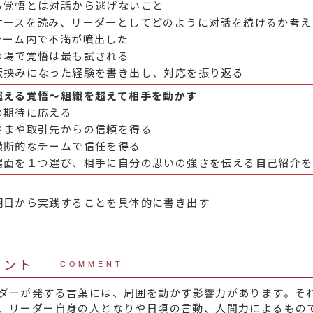
る覚悟とは対話から逃げないこと
ケースを読み、リーダーとしてどのように対話を続けるか考え
チーム内で不満が噴出した
の場で覚悟は最も試される
板挟みになった経験を書き出し、対応を振り返る
超える覚悟～組織を超えて相手を動かす
の期待に応える
さまや取引先からの信頼を得る
横断的なチームで信任を得る
場面を１つ選び、相手に自分の思いの強さを伝える自己紹介を
明日から実践することを具体的に書き出す
メント
COMMENT
ダーが発する言葉には、周囲を動かす影響力があります。そ
、リーダー自身の人となりや日頃の言動、人間力によるもの