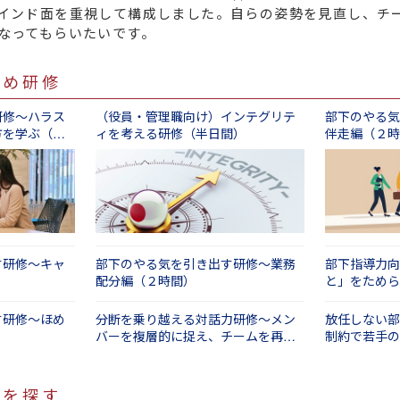
インド面を重視して構成しました。自らの姿勢を見直し、チ
なってもらいたいです。
すめ研修
研修～ハラス
（役員・管理職向け）インテグリテ
部下のやる気
方を学ぶ（半
ィを考える研修（半日間）
伴走編（２時
す研修～キャ
部下のやる気を引き出す研修～業務
部下指導力向
配分編（２時間）
と」をためら
間）
す研修～ほめ
分断を乗り越える対話力研修～メン
放任しない部
バーを複層的に捉え、チームを再統
制約で若手の
合する（１日間）
修を探す