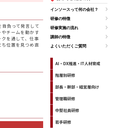
インソースって何の会社？
研修の特徴
を背負って発言して
研修実施の流れ
ーやチームを動かす
講師の特徴
ークを通して、仕事
立ち位置を見つめ直
よくいただくご質問
AI・DX推進・IT人材育成
階層別研修
部長・幹部・経営層向け
管理職研修
中堅社員研修
若手研修