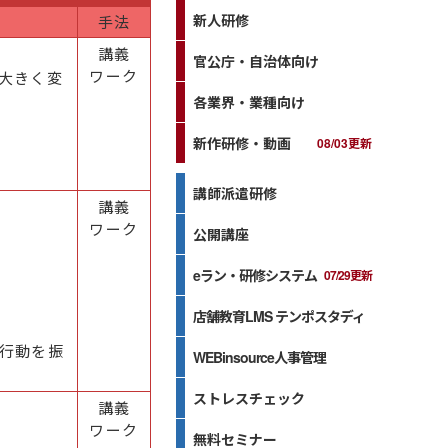
新人研修
手法
講義
官公庁・自治体向け
ワーク
大きく変
各業界・業種向け
新作研修・動画
08/03更新
講師派遣研修
講義
ワーク
公開講座
eラン・研修システム
07/29更新
店舗教育LMS テンポスタディ
行動を振
WEBinsource人事管理
ストレスチェック
講義
ワーク
無料セミナー