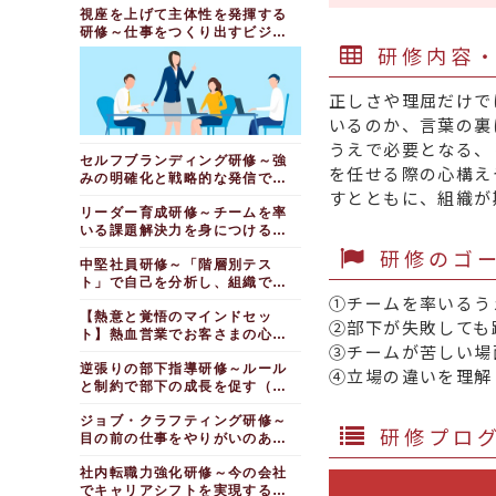
視座を上げて主体性を発揮する
研修～仕事をつくり出すビジネ
研修内容
スパーソンになる（１日間）
正しさや理屈だけで
いるのか、言葉の裏
うえで必要となる、
セルフブランディング研修～強
を任せる際の心構え
みの明確化と戦略的な発信で唯
すとともに、組織が
一無二を目指す（１日間）
リーダー育成研修～チームを率
いる課題解決力を身につける
（５日間）
研修のゴ
中堅社員研修～「階層別テス
ト」で自己を分析し、組織で活
①チームを率いるう
躍する人材になる（１日間）
【熱意と覚悟のマインドセッ
②部下が失敗しても
ト】熱血営業でお客さまの心を
③チームが苦しい場
動かす研修（１日間）
逆張りの部下指導研修～ルール
④立場の違いを理解
と制約で部下の成長を促す（１
日間）
ジョブ・クラフティング研修～
研修プロ
目の前の仕事をやりがいのある
仕事に変える（１日間）
社内転職力強化研修～今の会社
でキャリアシフトを実現する