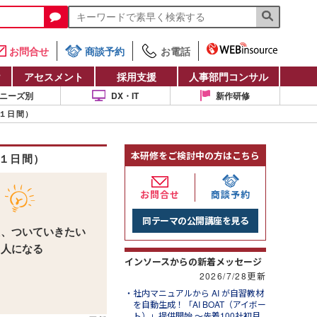
お問合せ
商談予約
お電話
け
アセスメント
採用支援
人事部門コンサル
ニーズ別
DX・IT
新作研修
１日間）
本研修をご検討中の方はこちら
１日間）
お問合せ
商談予約
同テーマの公開講座を見る
え、ついていきたい
る人になる
インソースからの新着メッセージ
2026/7/28更新
社内マニュアルから AI が自習教材
を自動生成！「AI BOAT（アイボー
ト）」提供開始 ～先着100社初月