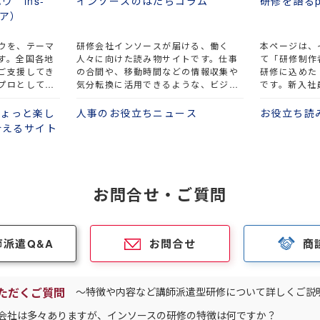
 ins-
インソースのはたらコラム
研修を語るp
ィア）
ウを、テーマ
研修会社インソースが届ける、働く
本ページは、
す。全国各地
人々に向けた読み物サイトです。仕事
て「研修制作
ご支援してき
の合間や、移動時間などの情報収集や
研修に込めた
プロとして、
気分転換に活用できるような、ビジネ
です。新入社
決のための方
スや生活をテーマとした読み物をまと
ント研修など
ています。丹
めています。ぜひお気軽にご覧くださ
まで、様々な
をちょっと楽し
人事のお役立ちニュース
お役立ち読
、ぜひお役立
い。
合えるサイト
お問合せ・ご質問
師派遣Q&A
お問合せ
商
ただくご質問
～特徴や内容など講師派遣型研修について詳しくご説
会社は多々ありますが、インソースの研修の特徴は何ですか？