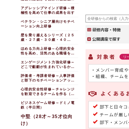
探る
アグレッシブマインド研修～積
極性を高めて仕事の成果を出す
ベテラン・シニア層向けモチベ
ーション向上研修
研修内容・特徴
壁を乗り越えるシリーズ（２５
公開講座で探す
歳・２７歳・３０歳・４０
歳）
ほめる力向上研修～心理的安全
性を高め、活気のある職場をつ
対象者
リ
くる
エンゲージメント力強化研修～
どこで齟齬が生まれているか気
・メンバー育成や
づく
・組織、チームを
評価者・考課者研修～人事評価
と部下のモチベーションアップ
編
心理的安全性研修～チャレンジ
よくある
を歓迎できるチームを作る（半
日間）
ビジネスゲーム研修～ドミノ電
部下と日々コ
鉄（半日間）
チームが厳し
中堅（28才～35才位向
部下・メンバ
け）