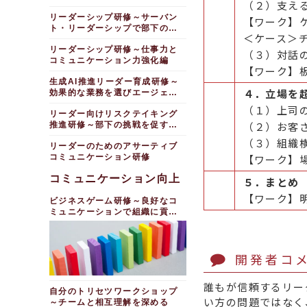
（２）支え
遂行する
リーダーシップ研修～サーバン
【ワーク】
ト・リーダーシップで部下の成
＜ケース＞
長を促進する
リーダーシップ研修～仕事力と
（３）対話
コミュニケーション力強化編
【ワーク】
生成AI推進リーダー育成研修～
４．立場を
効果的な業務を選びエージェン
トを作成する
（１）上司
リーダー向けリスクテイキング
（２）お客
推進研修～部下の挑戦を促すチ
ームづくり
（３）組織
リーダーのためのアサーティブ
コミュニケーション研修
【ワーク】
コミュニケーション向上
５．まとめ
【ワーク】
ビジネスゲーム研修～良好なコ
ミュニケーションで組織に貢献
する
開発者コ
誰もが信頼するリー
自分のトリセツワークショップ
い方の問題ではなく
～チームと相互理解を深める