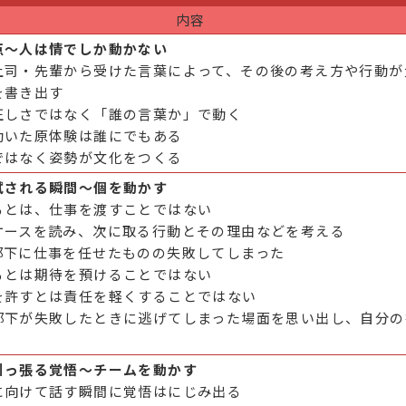
内容
点～人は情でしか動かない
上司・先輩から受けた言葉によって、その後の考え方や行動が
を書き出す
正しさではなく「誰の言葉か」で動く
動いた原体験は誰にでもある
ではなく姿勢が文化をつくる
試される瞬間～個を動かす
るとは、仕事を渡すことではない
ケースを読み、次に取る行動とその理由などを考える
部下に仕事を任せたものの失敗してしまった
るとは期待を預けることではない
を許すとは責任を軽くすることではない
部下が失敗したときに逃げてしまった場面を思い出し、自分の
引っ張る覚悟～チームを動かす
に向けて話す瞬間に覚悟はにじみ出る