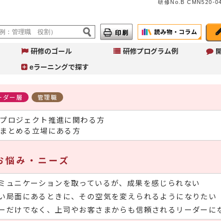
研修No.B CMN520-04
研修のゴール
研修プログラム例
eラーニングで探す
ーダー層
管理職
プロジェクト推進に関わる方
まとめる立場にある方
Ju
イ
へ
お悩み・ニーズ
コ
こ
ミュニケーションを取っているが、成果を感じられない
作
ご
い局面にあるときに、その空気を変えられるようになりたい
ーだけでなく、上司やお客さまからも信頼されるリーダーに