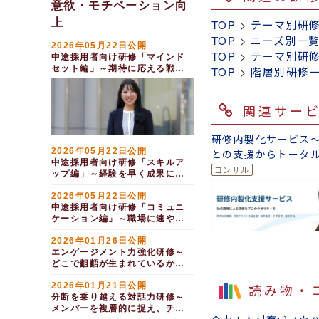
意欲・モチベーション向
上
TOP
>
テーマ別研
TOP
>
ニーズ別一
2026年05月22日公開
TOP
>
テーマ別研
中途採用者向け研修「マインド
セット編」～期待に応える戦力
TOP
>
階層別研修
となる（１日間）
関連サー
研修内製化サービス
2026年05月22日公開
との支援からトータ
中途採用者向け研修「スキルア
ートまで
ップ編」～経験を早く成果につ
なげる（１日間）
2026年05月22日公開
中途採用者向け研修「コミュニ
ケーション編」～職場に速やか
に適応する（１日間）
2026年01月26日公開
エンゲージメント力強化研修～
どこで齟齬が生まれているか気
づく（１日間）
2026年01月21日公開
読み物・
分断を乗り越える対話力研修～
メンバーを複層的に捉え、チー