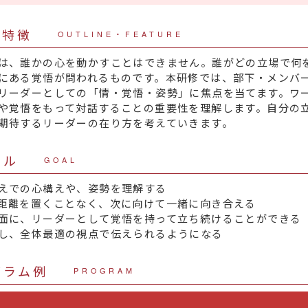
・特徴
OUTLINE・FEATURE
は、誰かの心を動かすことはできません。誰がどの立場で何
にある覚悟が問われるものです。本研修では、部下・メンバ
リーダーとしての「情・覚悟・姿勢」に焦点を当てます。ワ
や覚悟をもって対話することの重要性を理解します。自分の
期待するリーダーの在り方を考えていきます。
ール
GOAL
えでの心構えや、姿勢を理解する
距離を置くことなく、次に向けて一緒に向き合える
面に、リーダーとして覚悟を持って立ち続けることができる
し、全体最適の視点で伝えられるようになる
グラム例
PROGRAM