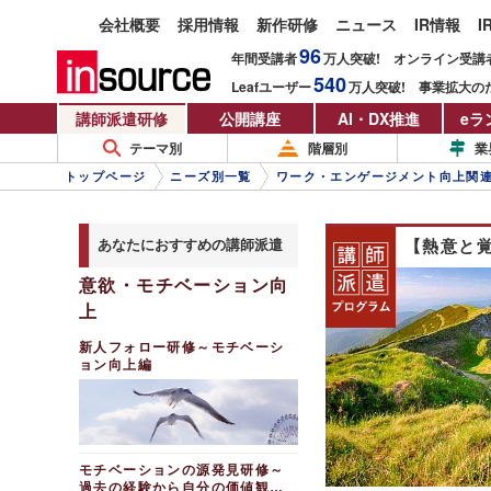
会社概要
採用情報
新作研修
ニュース
IR情報
I
96
年間受講者
万人
突破!
オンライン受講
540
Leafユーザー
万人
突破!
事業拡大の
講師派遣研修
公開講座
AI・DX推進
eラ
テーマ別
階層別
業
トップページ
ニーズ別一覧
ワーク・エンゲージメント向上関
あなたにおすすめの講師派遣
【熱意と
意欲・モチベーション向
上
新人フォロー研修～モチベーシ
ョン向上編
モチベーションの源発見研修～
過去の経験から自分の価値観を