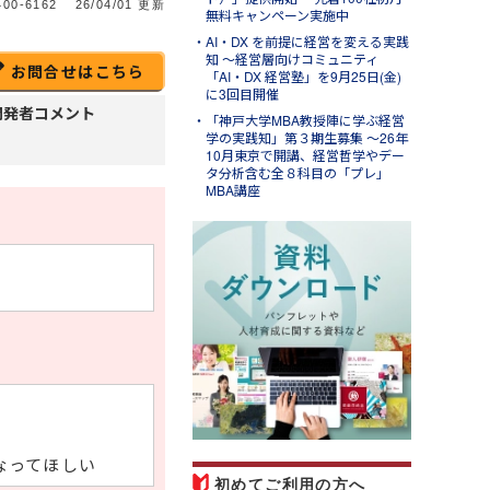
00-6162
26/04/01 更新
無料キャンペーン実施中
AI・DX を前提に経営を変える実践
知 ～経営層向けコミュニティ
お問合せはこちら
「AI・DX 経営塾」を9月25日(金)
に3回目開催
開発者コメント
「神戸大学MBA教授陣に学ぶ経営
学の実践知」第３期生募集 ～26年
10月東京で開講、経営哲学やデー
タ分析含む全８科目の「プレ」
MBA講座
l.31
ンソースブログ「東へ西
」
ラム「パワークエリでできる
と～Excelの面倒な繰り返し
業を自動化して時短する」の
紹介
なってほしい
初めてご利用の方へ