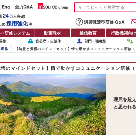
R Eng
全力Q&A
24
者
万人
突破!
講師派遣型研修 Q&A
採用強化
ため
中
ン
・
研修システム
動画教材
通信教育
行政機関向
界別
官公庁・自治体
部門・職種別
連研修
【熱意と覚悟のマインドセット】情で動かすコミュニケーション研修（
覚悟のマインドセット】情で動かすコミュニケーション研修（
理屈を超
と思われ