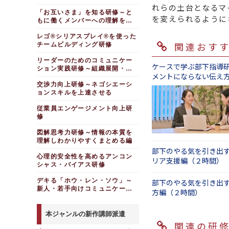
れらの土台となるマ
「お互いさま」を知る研修～と
を変えられるように
もに働くメンバーへの理解を深
める
レゴ®シリアスプレイ®を使った
関連おす
チームビルディング研修
リーダーのためのコミュニケー
ケースで学ぶ部下指導
ション実践研修～組織展開・調
メントにならない伝え
整編
交渉力向上研修～ネゴシエーシ
日間）
ョンスキルを上達させる
従業員エンゲージメント向上研
修
図解思考力研修～情報の本質を
理解しわかりやすくまとめる編
部下のやる気を引き出
心理的安全性を高めるアンコン
リア支援編（２時間）
シャス・バイアス研修
デキる「ホウ・レン・ソウ」～
部下のやる気を引き出
新人・若手向けコミュニケーシ
方編（２時間）
ョン研修
本ジャンルの新作講師派遣
関連の研