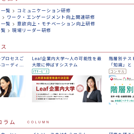
修一覧
>
コミュニケーション研修
覧
>
ワーク・エンゲージメント向上関連研修
修一覧
>
意欲向上・モチベーション向上研修
一覧
>
現場リーダー研修
ビス
～プロセスご
Leaf企業内大学～人の可能性を最
階層別テス
ルコーディネ
大限に伸ばすシステム
「知識」と
テスト
コラム
COLUMN