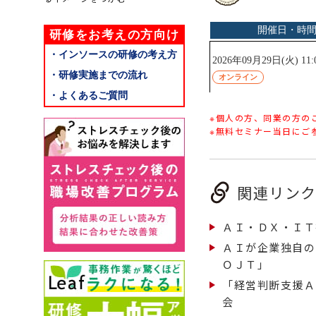
研修をお考えの方向け
・インソースの研修の考え方
・研修実施までの流れ
・よくあるご質問
※個人の方、同業の方の
※無料セミナー当日にご
関連リン
ＡＩ・ＤＸ・ＩＴ
ＡＩが企業独自の
ＯＪＴ」
「経営判断支援Ａ
会