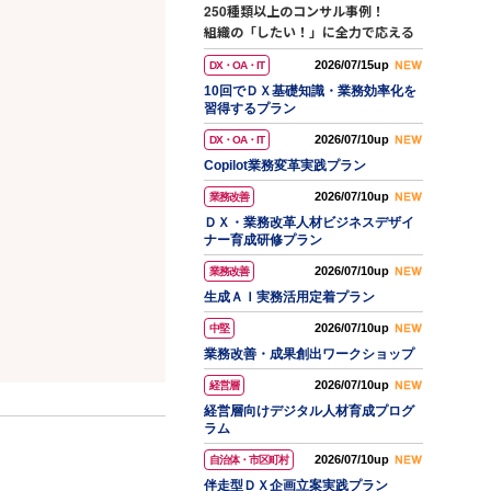
250種類以上のコンサル事例！
組織の「したい！」に全力で応える
2026/07/15up
DX・OA・IT
10回でＤＸ基礎知識・業務効率化を
習得するプラン
2026/07/10up
DX・OA・IT
Copilot業務変革実践プラン
2026/07/10up
業務改善
ＤＸ・業務改革人材ビジネスデザイ
ナー育成研修プラン
2026/07/10up
業務改善
生成ＡＩ実務活用定着プラン
2026/07/10up
中堅
業務改善・成果創出ワークショップ
2026/07/10up
経営層
経営層向けデジタル人材育成プログ
ラム
2026/07/10up
自治体・市区町村
伴走型ＤＸ企画立案実践プラン