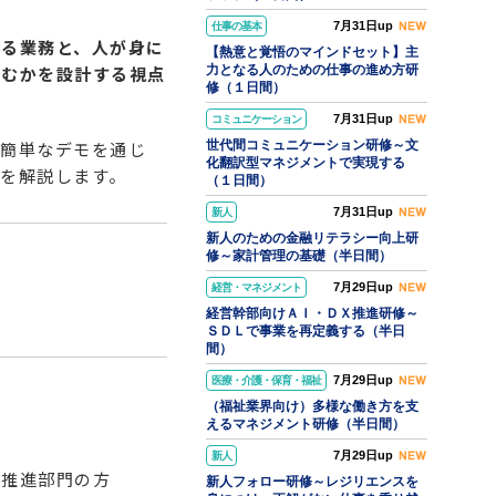
7月31日up
仕事の基本
きる業務と、人が身に
【熱意と覚悟のマインドセット】主
込むかを設計する視点
力となる人のための仕事の進め方研
修（１日間）
7月31日up
コミュニケーション
や簡単なデモを通じ
世代間コミュニケーション研修～文
化翻訳型マネジメントで実現する
を解説します。
（１日間）
7月31日up
新人
新人のための金融リテラシー向上研
修～家計管理の基礎（半日間）
7月29日up
経営・マネジメント
経営幹部向けＡＩ・ＤＸ推進研修～
ＳＤＬで事業を再定義する（半日
間）
7月29日up
医療・介護・保育・福祉
（福祉業界向け）多様な働き方を支
えるマネジメント研修（半日間）
7月29日up
新人
Ｘ推進部門の方
新人フォロー研修～レジリエンスを