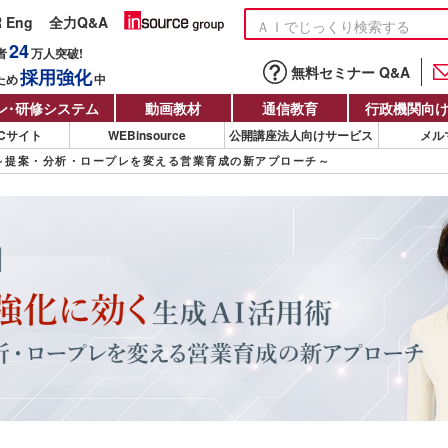
R Eng
全力Q&A
24
者
万人
突破!
無料セミナー Q&A
採用強化
ため
中
ン
・
研修システム
動画教材
通信教育
行政機関向
Cサイト
WEBinsource
公開講座法人向けサービス
メル
～提案・分析・ロープレを変える営業育成の新アプローチ～