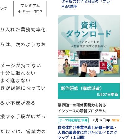
タ分析含む全８科目の「プレ」
プレミアム
MBA講座
ンク
セミナーTOP
取り入れた業務効率化
Aug.07
からは、次のようなお
インソースブログ「東へ西
へ」
コラム「調べる時間を短縮する
ＡＩエージェント活用事例４選
イメージが持てない
～営業準備・移動判断・備品購
が十分に取れない
入を効率化する」のご紹介
うまく進まない
つきが課題になってい
新作研修（講師派遣）
8月07日更新
がるか不安がある
業界随一の研修開発力を誇る
インソースの最新プログラム
支援する手段が広がっ
8月07日up
テーマ別職員向け研修
自治体向け事業見直し研修～財源・
るだけでは、営業力の
人員の最適化に向けたビルド＆スク
ラップ（１日間）