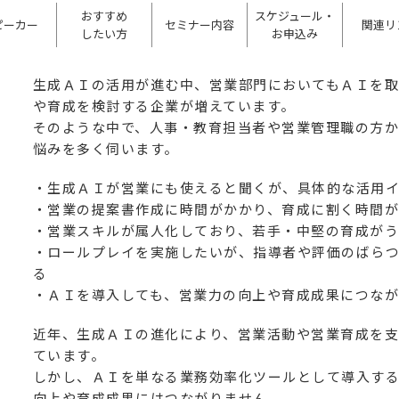
おすすめ
スケジュール・
ピーカー
セミナー内容
関連リ
したい方
お申込み
生成ＡＩの活用が進む中、営業部門においてもＡＩを
や育成を検討する企業が増えています。
そのような中で、人事・教育担当者や営業管理職の方
悩みを多く伺います。
・生成ＡＩが営業にも使えると聞くが、具体的な活用
・営業の提案書作成に時間がかかり、育成に割く時間
・営業スキルが属人化しており、若手・中堅の育成が
・ロールプレイを実施したいが、指導者や評価のばら
る
・ＡＩを導入しても、営業力の向上や育成成果につな
近年、生成ＡＩの進化により、営業活動や営業育成を
ています。
しかし、ＡＩを単なる業務効率化ツールとして導入す
向上や育成成果にはつながりません。