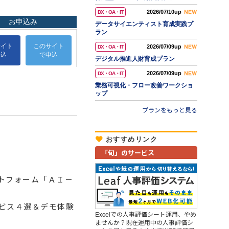
2026/07/10up
DX・OA・IT
データサイエンティスト育成実践プ
ラン
2026/07/09up
DX・OA・IT
デジタル推進人財育成プラン
2026/07/09up
DX・OA・IT
業務可視化・フロー改善ワークショ
ップ
プランをもっと見る
おすすめリンク
「旬」のサービス
トフォーム「ＡＩ－
ビス４選＆デモ体験
Excelでの人事評価シート運用、やめ
ませんか？現在運用中の人事評価シ