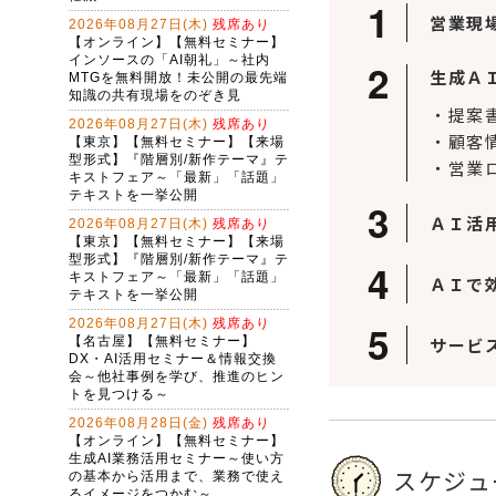
営業現
生成Ａ
・提案
・顧客
・営業
ＡＩ活
ＡＩで
サービ
スケジュ