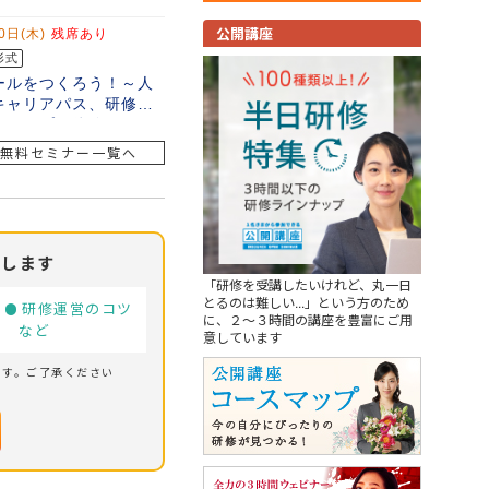
公開講座
無料セミナー一覧へ
けします
「研修を受講したいけれど、丸一日
とるのは難しい...」という方のため
研修運営のコツ
に、２～３時間の講座を豊富にご用
ト など
意しています
ます。ご了承ください