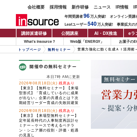
会社概要
採用情報
新作研修
ニュース
IR情報
I
96
年間受講者
万人
突破!
オンライン受講
540
Leafユーザー
万人
突破!
事業拡大の
講師派遣研修
公開講座
AI・DX推進
eラ
What's insource？
Web版「ENERGY」
お菓子のE
営業力強化に効く生成ＡＩ活用術
トップページ
無料セミナー
開催中の無料セミナー