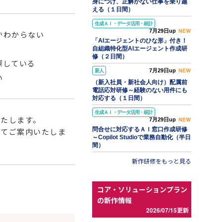
身につけ、正解がない仕事を乗り越
える（１日間）
生成ＡＩ・データ活用・統計
7月29日up
かわからない
「AIエージェントのひな形」付き！
自組織特化型AIエージェント作成研
修（２日間）
探している
7月29日up
新人
い
（新入社員・新社会人向け）配属前
電話応対研修～経験のない用件にも
対応する（１日間）
生成ＡＩ・データ活用・統計
いたします。
7月29日up
問合せに対応するＡＩ窓口作成研修
にてご案内いたしま
～Copilot Studioで業務自動化（半日
間）
新作研修をもっと見る
コア・ソリューションプラン
の新作情報
2026/07/15更新