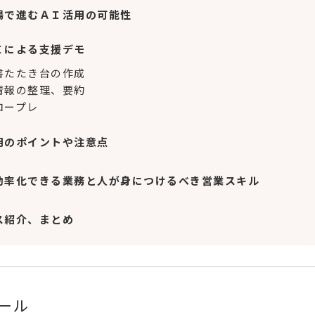
場で進むＡＩ活用の可能性
Ｉによる支援デモ
書たたき台の作成
情報の整理、要約
ロープレ
用のポイントや注意点
効率化できる業務と人が身につけるべき営業スキル
ス紹介、まとめ
ール