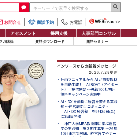
お問合せ
商談予約
お電話
け
アセスメント
採用支援
人事部門コンサル
マガ購読
資料ダウンロード
無料セミナー
インソースからの新着メッセージ
2026/7/28更新
社内マニュアルから AI が自習教材
を自動生成！「AI BOAT（アイボー
ト）」提供開始 ～先着100社初月
無料キャンペーン実施中
AI・DX を前提に経営を変える実践
知 ～経営層向けコミュニティ
「AI・DX 経営塾」を9月25日(金)
に3回目開催
「神戸大学MBA教授陣に学ぶ経営
学の実践知」第３期生募集 ～26年
10月東京で開講、経営哲学やデー