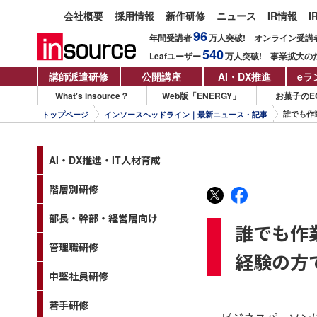
会社概要
採用情報
新作研修
ニュース
IR情報
I
96
年間受講者
万人
突破!
オンライン受講
540
Leafユーザー
万人
突破!
事業拡大の
講師派遣研修
公開講座
AI・DX推進
eラ
What's insource？
Web版「ENERGY」
お菓子のE
誰でも作
トップページ
インソースヘッドライン｜最新ニュース・記事
AI・DX推進・IT人材育成
階層別研修
部長・幹部・経営層向け
誰でも作
管理職研修
経験の方で
中堅社員研修
若手研修