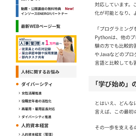
対応しています。こ
動画・公開講座の無料特典
化が可能となり、
インソースENERGYパートナー
最新WEBページ一覧
「プログラミング
Pythonは、他
験の方でも比較的
やJavaなどの
言語と比較しても
人材に関するお悩み
「学び始め」
ダイバーシティ
女性活躍推進
役職定年者の活性化
とはいえ、どんな
再雇用・雇用延長対応
言えば、この最初
ダイバーシティ推進
人的資本経営
その一歩を支える
人的資本経営（管理）