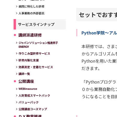
病院に特化した研修
セットでおす
人事業務の外部委託
サービスラインナップ
Python学院～
講師派遣研修
ジャパンソリューション推進冊子
本研修では、さま
ENERGY
からアルゴリズム
作りこみ型研修サービス
Pythonを用い
研修内製化支援
効果測定・定着化サービス
だきます。
講師一覧
公開講座
「Pythonプロ
０から業務自動化
WEBinsource
うになることを目
人財育成スマートパック
バリューパック
公開講座コースマップ
ＤＸ教育推進