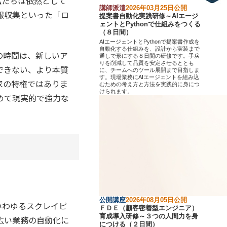
私たちは依然として
講師派遣
2026年03月25日公開
報収集といった「ロ
提案書自動化実践研修～AIエージ
ェントとPythonで仕組みをつくる
（８日間）
AIエージェントとPythonで提案書作成を
自動化する仕組みを、設計から実装まで
の時間は、新しいア
通しで形にする８日間の研修です。手戻
りを削減して品質を安定させるととも
できない、より本質
に、チームへのツール展開まで目指しま
す。現場業務にAIエージェントを組み込
家の特権ではありま
むための考え方と方法を実践的に身につ
けられます。
めて現実的で強力な
公開講座
2026年08月05日公開
（いわゆるスクレイピ
ＦＤＥ（顧客密着型エンジニア）
育成導入研修～３つの人間力を身
広い業務の自動化に
につける（２日間）