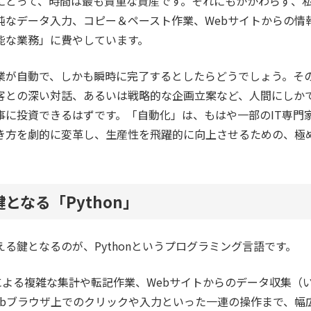
にとって、時間は最も貴重な資産です。それにもかかわらず、
純なデータ入力、コピー＆ペースト作業、Webサイトからの情
能な業務」に費やしています。
業が自動で、しかも瞬時に完了するとしたらどうでしょう。そ
客との深い対話、あるいは戦略的な企画立案など、人間にしか
事に投資できるはずです。「自動化」は、もはや一部のIT専門
き方を劇的に変革し、生産性を飛躍的に向上させるための、極
。
となる「Python」
る鍵となるのが、Pythonというプログラミング言語です。
xcelによる複雑な集計や転記作業、Webサイトからのデータ収集
ebブラウザ上でのクリックや入力といった一連の操作まで、幅