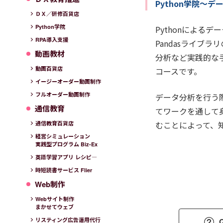
Python学院～
ＤＸ／研修百貨店
Python学院
Pythonによる
RPA導入支援
Pandasライブ
動画教材
分析など実践的な
動画百貨店
コースです。
イージーオーダー動画制作
フルオーダー動画制作
データ分析を行う
通信教育
てワークを通して身
むことによって、
通信教育百貨店
経営シミュレーション
実践型プログラム Biz-Ex
英語学習アプリ レシピ―
時短読書サービス Flier
Web制作
Webサイト制作
まかせてウェブ
リスティング広告運用代行