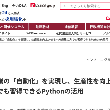
R Eng
全力Q&A
24
者
万人
突破!
採用強化
ため
中
ン
・
研修システム
動画教材
通信教育
行政機関向
Cサイト
WEBinsource
公開講座法人向けサービス
メル
業の「自動化」を実現し、生産性を向上させる～未経験の方でも習得できるPythonの活用
インソース グ
業の「自動化」を実現し、生産性を向
も習得できるPythonの活用