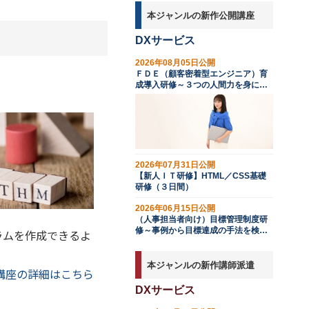
本ジャンルの新作公開講座
DXサービス
2026年08月05日公開
ＦＤＥ（顧客密着型エンジニア）育
成導入研修～３つの人間力を身につ
ける（２日間）
2026年07月31日公開
【新人ＩＴ研修】HTML／CSS基礎
研修（３日間）
2026年06月15日公開
（人事担当者向け）目標管理制度研
修～事例から目標達成の手法を検討
ラムを作成できるよ
する
本ジャンルの新作講師派遣
講座の詳細はこちら
DXサービス