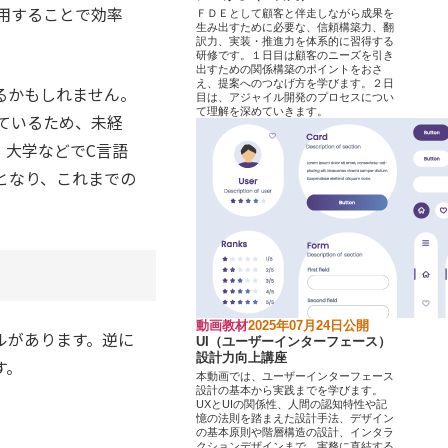
活用することで効率
ＦＤＥとして顧客と伴走しながら成果を
生み出すために必要な、信頼構築力、翻
。
訳力、実装・推進力を体系的に習得する
研修です。１日目は顧客のニーズを引き
出すための関係構築のポイントをおさ
え、提案へのつなげ方を学びます。２日
るかもしれません。
目は、アジャイル開発のプロセスについ
て理解を深めていきます。
っているため、未経
、大学などでC言語
となり、これまでの
動画教材
2025年07月24日公開
ルがあります。逆に
UI（ユーザーインターフェース）
設計力向上講座
す。
本動画では、ユーザーインターフェース
設計の基本から実践までを学びます。
UXとUIの関係性、人間の認知特性や記
憶の法則を踏まえた設計手法、デザイン
の基本原則や階層構造の設計、インタラ
クションデザインまで、実務に直結する