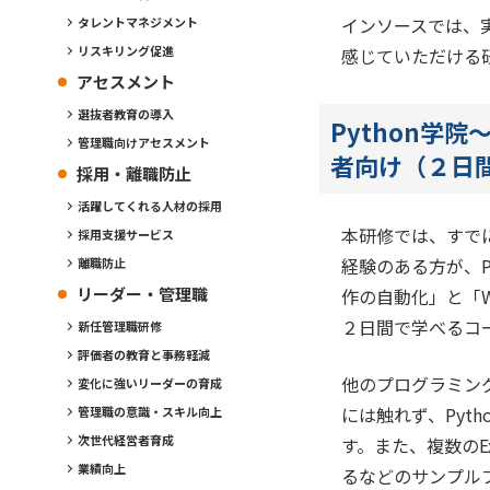
インソースでは、
タレントマネジメント
リスキリング促進
感じていただける
アセスメント
選抜者教育の導入
Python学
管理職向けアセスメント
者向け（２日
採用・離職防止
活躍してくれる人材の採用
本研修では、すで
採用支援サービス
経験のある方が、Py
離職防止
リーダー・管理職
作の自動化」と「
２日間で学べるコ
新任管理職研修
評価者の教育と事務軽減
他のプログラミン
変化に強いリーダーの育成
には触れず、Pyt
管理職の意識・スキル向上
次世代経営者育成
す。また、複数のE
業績向上
るなどのサンプル