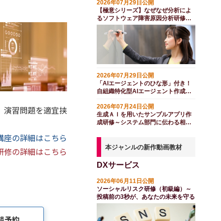
2026年07月29日公開
【極意シリーズ】なぜなぜ分析によ
るソフトウェア障害原因分析研修
（１日間）
2026年07月29日公開
「AIエージェントのひな形」付き！
自組織特化型AIエージェント作成研
修（２日間）
2026年07月24日公開
も、演習問題を適宜挟
生成ＡＩを用いたサンプルアプリ作
成研修～システム部門に伝わる相談
方法を学ぶ（半日間）
講座の詳細はこちら
本ジャンルの新作動画教材
研修の詳細はこちら
DXサービス
2026年06月11日公開
ソーシャルリスク研修（初級編）～
投稿前の3秒が、あなたの未来を守る
談予約