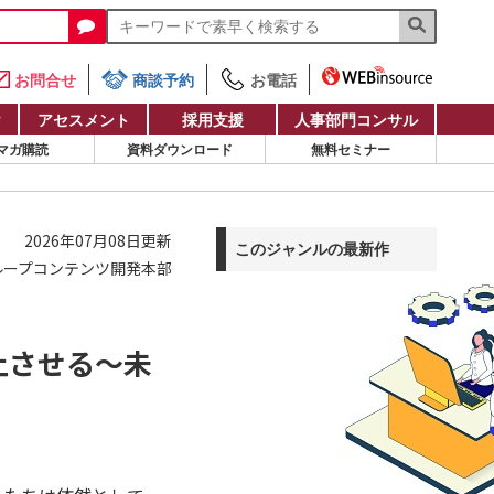
お問合せ
商談予約
お電話
け
アセスメント
採用支援
人事部門コンサル
マガ購読
資料ダウンロード
無料セミナー
2026年07月08日更新
このジャンルの最新作
ループコンテンツ開発本部
上させる～未