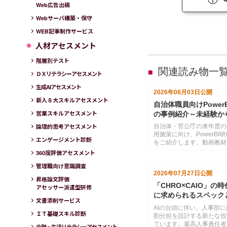
Web広告出稿
Webサーバ構築・保守
WEB記事制作サービス
人材アセスメント
階層別テスト
関連読み物一
■
ＤＸリテラシーアセスメント
生成AIアセスメント
2026年08月03日
公開
新人８大スキルアセスメント
自治体職員向けPower
営業スキルアセスメント
の事例紹介～未経験か
タを見える化し、業務
自治体・官公庁の来年度の
論理的思考アセスメント
用施策に向け、PowerBI
エンゲージメント診断
をご紹介します。動画教材
研修を組み合わせたカリキ
360度評価アセスメント
仕様書作成から研修運営ま
管理職向け意識調査
をまとめています。
2026年07月27日
公開
昇格論文評価
「CHRO×CAIO」の
アセッサー派遣型研修
に求められるスペック
文書添削サービス
ンの変換
AIの台頭に伴い、人事部に
ＩＴ基礎スキル診断
割分担を設計する新たな役
ています。最高人事責任者
金融・生活リテラシーアセスメント