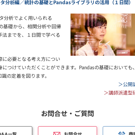
データ分析編／統計の基礎とPandasライブラリの活用（１日間）
データ分析でよく用いられる
ラリの基礎から、相関分析や回帰
手法までを、１日間で学べる
際に必要となる考え方につい
につけていただくことができます。Pandasの基礎において
知識の定着を図ります。
＞公開
＞講師派遣型
お問合せ・ご質問
Q&A一覧
お問合せ
商