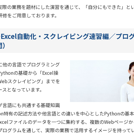
実際の業務を題材にした演習を通じて、「自分にもできた」と
研修をご用意しております。
院～Excel自動化・スクレイピング速習編／プ
間）
に他の言語でプログラミング
thonの基礎から「Excel操
Webスクレイピング」までを
ースとなっています。
グ言語にも共通する基礎知識
hon特有の記述方法や他言語との違いを中心としたPythonの基
xcelファイルのデータを一つに集約する、複数のWebページ
プログラムを通して、実際の業務で活用するイメージを持って