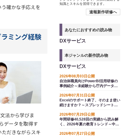
知識とスキルを習得できます。
いう確かな手応えを
速報新作研修へ
あなたにおすすめの読み物
ログラミング経験
DXサービス
本ジャンルの新作読み物
DXサービス
2026年08月03日公開
自治体職員向けPowerBI活用研修の
事例紹介～未経験から庁内データを
見える化し、業務に活かす
2026年07月31日公開
Excelのサポート終了、そのまま使い
続けますか？～スプレッドシートと
いう選択肢
本文法から学びま
2026年07月29日公開
年間研修40,528回の実績から読み解
からデータを取得す
く、2026年夏の教育トレンド～中堅
の自律と全社ＡＩ活用（業務改善）
いただきながらスキ
2026年07月27日公開
が分かれ道