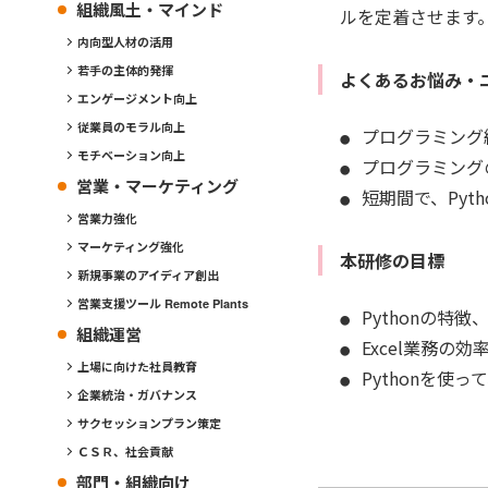
組織風土・マインド
ルを定着させます
内向型人材の活用
若手の主体的発揮
よくあるお悩み・
エンゲージメント向上
従業員のモラル向上
プログラミング
モチベーション向上
プログラミング
営業・マーケティング
短期間で、Py
営業力強化
マーケティング強化
本研修の目標
新規事業のアイディア創出
営業支援ツール Remote Plants
Pythonの特
組織運営
Excel業務の効
上場に向けた社員教育
Pythonを使
企業統治・ガバナンス
サクセッションプラン策定
ＣＳＲ、社会貢献
部門・組織向け