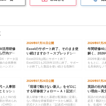
覧
2026年07月31日
公開
2026年07月2
BI活用研修
Excelのサポート終了、そのまま使
年間研修40
ら庁内デー
い続けますか？～スプレッドシー
解く、202
に活かす
トという選択肢
中堅の自律
DX・データ活
Excel2019は既にサポート終了、
2026年夏の
改善）が分
研修の企画事例
Excel2021も2026年10月に終了。サポー
をもとに、人
とハンズオン
トが終了した製品を使い続ける危険性
る具体的なノ
ュラム例や、
と、Excel2024・Microsoft365・Google
社員への役割
での支援内容
スプレッドシートという３つの選択肢の
メント対策、
紹介
ど、勝ち組企
2026年07月24日
公開
2026年07月2
を厳選しまし
活かせるヒン
時代～人事部
「現場で動けない新人」をゼロに
英語の社内
とミッショ
する研修後フォロー～ＡＩ記述式
い理由～英
採点で実現する知識の定着
に日本語教
は人とAIの役
新人研修で教えた基礎が配属後に定着し
英語の社内規
割が求められ
ない理由を研修実績データから解説。選
必見！翻訳だ
（CHRO）と
択式テストの限界と「記述式×AI自動採
を、生成AI「