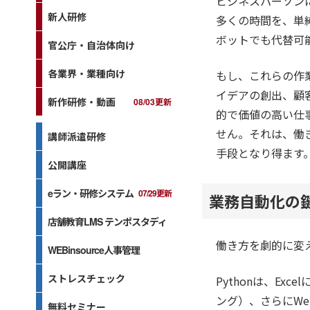
ビジネスパーソン
新人研修
多くの時間を、単
ボットでも代替可
官公庁・自治体向け
各業界・業種向け
もし、これらの作
イデアの創出、顧
新作研修・動画
08/03更新
的で価値の高い仕
せん。それは、働
講師派遣研修
手段となり得ます
公開講座
eラン・研修システム
07/29更新
業務自動化の鍵
店舗教育LMS テンポスタディ
働き方を劇的に変え
WEBinsource人事管理
ストレスチェック
Pythonは、E
ング）、さらにW
無料セミナー