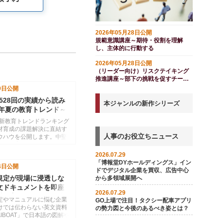
2026年05月28日公開
規範意識講座～期待・役割を理解
し、主体的に行動する
2026年05月28日公開
（リーダー向け）リスクテイキング
推進講座～部下の挑戦を促すチーム
づくり（スライド付き）
9日
公開
,528回の実績から読み
本ジャンルの新作シリーズ
6年夏の教育トレンド～
と全社ＡＩ活用（業務
最新教育トレンドランキング
かれ道
材育成の課題解決に直結す
人事のお役立ちニュース
ウハウを公開します。中堅
認識教育、全社的なハラス
生成ＡＩ活用の標準化な
2026.07.29
業が密かに注力するテーマ
「博報堂DYホールディングス」イン
4日
公開
た。自社の研修計画にすぐ
ドでデジタル企業を買収、広告中心
トをお届けします。
規定が現場に浸透しな
から多領域展開へ
文ドキュメントを即座
2026.07.29
材に変えるＡＩ活用法
定やマニュアルに悩む企業
GO上場で注目！タクシー配車アプリ
けでは伝わらない英文資料
の勢力図と今後のあるべき姿とは？
AIBOAT」で日本語の図解や