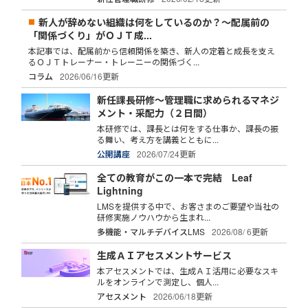
新人が辞めない組織は何をしているのか？～配属前の
「関係づくり」がＯＪＴ成...
本記事では、配属前から信頼関係を築き、新人の定着と成長を支え
るＯＪＴトレーナー・トレーニーの関係づく...
コラム
2026/06/16更新
新任課長研修～管理職に求められるマネジ
メント・采配力（２日間）
本研修では、課長とは何をする仕事か、課長の振
る舞い、考え方を講義とともに...
公開講座
2026/07/24更新
全ての教育がこの一本で完結 Leaf
Lightning
LMSを提供する中で、お客さまのご要望や当社の
研修実施ノウハウから生まれ...
多機能・マルチデバイスLMS
2026/08/ 6更新
生成ＡＩアセスメントサービス
本アセスメントでは、生成ＡＩ活用に必要なスキ
ルをオンラインで測定し、個人...
アセスメント
2026/06/18更新