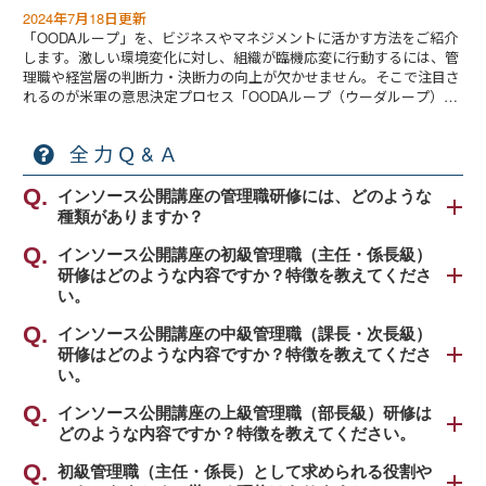
2024年7月18日更新
「OODAループ」を、ビジネスやマネジメントに活かす方法をご紹介
します。激しい環境変化に対し、組織が臨機応変に行動するには、管
理職や経営層の判断力・決断力の向上が欠かせません。そこで注目さ
れるのが米軍の意思決定プロセス「OODAループ（ウーダループ）」
です。PDCAとの違いとともに解説します。
全力Ｑ&Ａ
インソース公開講座の管理職研修には、どのような
種類がありますか？
インソースでは、求められる役割に応じて管理職の
インソース公開講座の初級管理職（主任・係長級）
研修はどのような内容ですか？特徴を教えてくださ
階層をさらに細分化して、下記のように区分して考
い。
えております。
弊社公開講座の初級管理職（主任・係長級）研修
インソース公開講座の中級管理職（課長・次長級）
・初級管理職（主任・係長級）
研修はどのような内容ですか？特徴を教えてくださ
は、
・中級管理職（課長・次長級）
い。
「プレイヤーからマネージャーへ意識転換し、チー
・上級管理職（部長級）
ムをまとめ、部下一人ひとりを育成しつつ、成果を
弊社公開講座の中級管理職（課長・次長級）研修
インソース公開講座の上級管理職（部長級）研修は
あげる」
どのような内容ですか？特徴を教えてください。
は、
それぞれの階層にとって最適な役割認識の研修に加
というコンセプトにもとづき、おもに下記の８種類
「経営陣のビジョン・方針をどのように実現するか
え、管理職として一貫して必要な共通スキル系の研
弊社公開講座の上級管理職（部長級）研修は、
初級管理職（主任・係長）として求められる役割や
をテーマとして、幅広い内容のプログラムをご用意