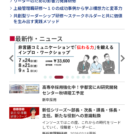
リーダーのための影響力発揮研修
上級管理職研修～１０の成功事例から学ぶ構想力と変革力
共創型リーダーシップ研修～ステークホルダーと共に価値
を生み出す実践メソッド
■
最新作・ニュース
高専卒採用強化中！宇都宮にAI研究開発
センター秋頃竣工予定
新卒採用
新任シリーズ～部長・次長・課長・係長・
主任。新たな役割への意識転換
インソースではこの度、これからの時代をリード
していく、役職者・リーダーに...
新任管理職研修
2026/02/18更新