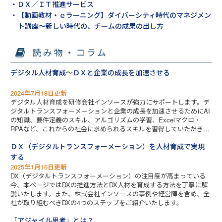
・ＤＸ／ＩＴ推進サービス
・【動画教材・ｅラーニング】ダイバーシティ時代のマネジメン
ト講座～新しい時代の、チームの成果の出し方
読み物・コラム
デジタル人材育成～ＤＸと企業の成長を加速させる
2024年7月18日更新
デジタル人材育成を研修会社インソースが強力にサポートします。デ
ジタルトランスフォーメーションと企業の成長を加速させるためにAI
の知識、要件定義のスキル、アルゴリズムの学習、Excelマクロ・
RPAなど、これからの社会に求められるスキルを習得していただきま
す。
ＤＸ（デジタルトランスフォーメーション）を人材育成で実現
する
2025年1月16日更新
DX（デジタルトランスフォーメーション）の注目度が高まっている
今、本ページではDXの推進方法とDX人材を育成する方法を丁寧に解
説いたします。また、株式会社インソースの事例や経営陣を含め、全
社が取り組むべきDXの4つのステップをご紹介いたします。
「アジャイル思考」とは？