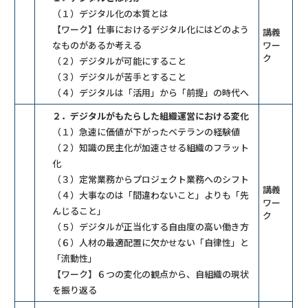
（１）デジタル化の本質とは
【ワーク】仕事におけるデジタル化にはどのよう
講義
なものがあるか考える
ワー
ク
（２）デジタルが可能にすること
（３）デジタルが苦手とすること
（４）デジタルは「活用」から「前提」の時代へ
２．デジタルがもたらした組織運営における変化
（１）急速に価値が下がったベテランの経験値
（２）知識の民主化が加速させる組織のフラット
化
（３）定常業務からプロジェクト業務へのシフト
講義
（４）大事なのは「間違わないこと」よりも「先
ワー
んじること」
ク
（５）デジタルが正当化する自由度の高い働き方
（６）人材の最適配置に欠かせない「自律性」と
「流動性」
【ワーク】６つの変化の観点から、自組織の現状
を振り返る