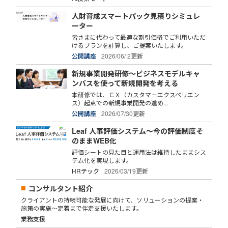
人財育成スマートパック見積りシミュレ
ーター
皆さまに代わって最適な割引価格でご利用いただ
けるプランを計算し、ご提案いたします。
公開講座
2026/06/ 2更新
新規事業開発研修～ビジネスモデルキャ
ンバスを使って新規開発を考える
本研修では、ＣＸ（カスタマーエクスペリエン
ス）起点での新規事業開発の進め...
公開講座
2026/07/30更新
Leaf 人事評価システム～今の評価制度そ
のままWEB化
評価シートの見た目と運用法は維持したままシス
テム化を実現します。
HRテック
2026/03/19更新
コンサルタント紹介
クライアントの持続可能な発展に向けて、ソリューションの提案・
施策の実施～定着まで伴走支援いたします。
業務支援