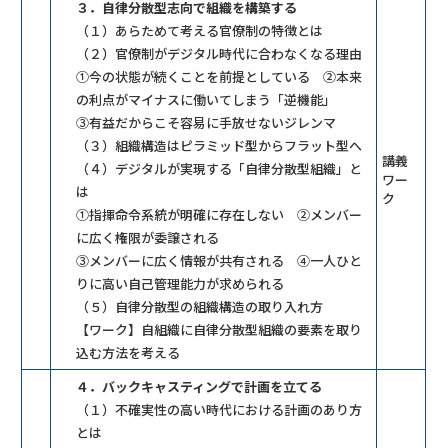
３．自律分散型志向で組織を構築する
（１）あらためて考える官僚制の特徴とは
（２）官僚制がデジタル時代に合わなくなる理由
①今の状態が続くことを前提としている ②本来
の利点がマイナスに働いてしまう「逆機能」
③有益だからこそ容易に手放せないジレンマ
（３）組織構造はピラミッド型からフラット型へ
講義
（４）デジタルが実現する「自律分散型組織」と
ワー
は
ク
①指揮命令系統が明確に存在しない ②メンバー
に広く権限が委譲される
③メンバーに広く情報が共有される ④一人ひと
りに高い自己管理能力が求められる
（５）自律分散型の組織構造の取り入れ方
【ワーク】自組織に自律分散型組織の要素を取り
込む方法を考える
４．バックキャスティングで計画を立てる
（１）不確実性の高い時代における計画のあり方
とは