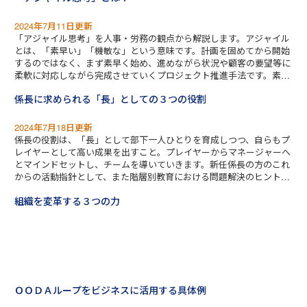
2024年7月11日更新
「アジャイル思考」を人事・労務の観点から解説します。アジャイル
とは、「素早い」「機敏な」という意味です。計画を固めてから開始
するのではなく、まず素早く始め、進めながら状況や顧客の要望等に
柔軟に対応しながら完成させていくプロジェクト推進手法です。素早
い意思決定と現場への権限委譲が鍵となります。
係長に求められる「長」としての３つの役割
2024年7月18日更新
係長の役割は、「長」として部下一人ひとりを育成しつつ、自らもプ
レイヤーとして高い成果を出すこと。プレイヤーからマネージャーへ
とマインドセットし、チームを導いていきます。新任係長の方のこれ
からの活動指針として、また階層別教育における問題解決のヒントと
してご活用ください。
組織を変革する３つの力
ＯＯＤＡループをビジネスに活用する具体例