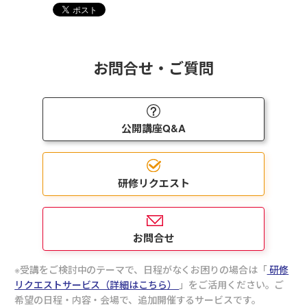
本研修は、多忙なプレイングマネージャーの皆様
に、プレイングマネージャーとしてのマネジメント
の勘所を押さえていただく研修です。お悩みとして
よく挙がる「時間がない」「部下・チームをみる余
お問合せ・ご質問
裕がない」「業務チェックの効率が悪い」といった
内容をもとに、時間・チーム・リスクのマネジメン
トについて学んでいただきます。
公開講座Q&A
その他、現場業務のマネジメント方法に主眼を置い
た「
現場マネージャー研修
」もございます。
現場マネージャーには、自身の業務管理よりもチー
ム全体の管理を求められる機会が増えます。本研修
研修リクエスト
では、現場マネージャーの役割と業務管理のポイン
トを理解するとともに、職場での中間役として上司
や部下とのコミュニケーションにおけるポイントを
学びます。
お問合せ
受講をご検討中のテーマで、日程がなくお困りの場合は「
研修
リクエストサービス（詳細はこちら）
」をご活用ください。ご
希望の日程・内容・会場で、追加開催するサービスです。