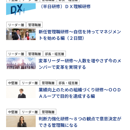
（半日研修）ＤＸ理解研修
リーダー層
管理職層
新任管理職研修～自信を持ってマネジメン
トを始める編（２日間）
リーダー層
管理職層
部長・経営層
変革リーダー研修～人数を増やさず今のメ
ンバーで変革を実現する
中堅層
リーダー層
管理職層
部長・経営層
業績向上のための組織づくり研修～ＯＯＤ
Ａループで目的を達成する編
中堅層
リーダー層
管理職層
判断力強化研修～８つの観点で意思決定が
できる管理職になる