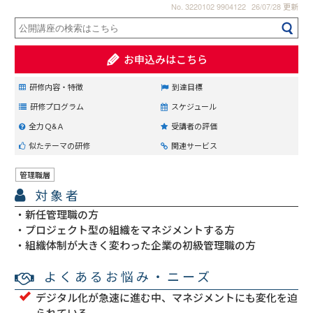
No. 3220102 9904122
26/07/28 更新
お申込みはこちら
研修内容・特徴
到達目標
研修プログラム
スケジュール
全力Ｑ&Ａ
受講者の評価
似たテーマの研修
関連サービス
管理職層
対象者
新任管理職の方
プロジェクト型の組織をマネジメントする方
組織体制が大きく変わった企業の初級管理職の方
よくあるお悩み・ニーズ
デジタル化が急速に進む中、マネジメントにも変化を迫
られている