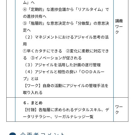
ム」へ
④「定期的」な進捗会議から「リアルタイム」で
の進捗共有へ
講義
⑤「階層的」な意思決定から「分散型」の意思決
ワー
定へ
ク
（２）マネジメントにおけるアジャイル思考の活
用
①早くカタチにできる ②変化に柔軟に対応でき
る ③イノベーションが促される
（３）アジャイルを活用した計画の遂行管理
（４）アジャイルと相性の良い「ＯＯＤＡルー
プ」とは
【ワーク】自身の活動にアジャイルの管理手法を
取り入れる
６．まとめ
ワー
【付録】各階層に求められるデジタルスキル、デ
ク
ータリテラシー、リーガルナレッジ一覧
企画者コメント