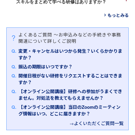
を考え、課のミッションとして実行する」
スキルをまとめて学べる研修はありますか？
修など、部下・後輩指導から組織づくりまで幅広い
「経営判断をサポートする役割を担い、現場に方針
しております。
というコンセプトにもとづき、おもに下記の１０種
コンテンツを取り揃えています。
を示し、既存の業務を超えた新しい価値を創造す
「
段取り研修～管理職としての基本的マネジメント
類をテーマとして、幅広い内容のプログラムをご用
もっとみる
る」
①役割認識、総合的に求められるスキル（マネジメ
スキルを理解する
」をおすすめします。
意しております。
というコンセプトにもとづき、おもに下記の５種類
ント基礎）
本研修では、プレイヤーからマネージャーとしての
をテーマとして、幅広い内容のプログラムをご用意
②リーダーシップ
役割変更に伴う「組織俯瞰的な視点」「リスク・問
①役割認識、総合的に求められるスキル（組織、業
よくあるご質問
～お申込みなどの手続きや事務
しております。
③部下とのコミュニケーション、モチベーション管
題の未然把握・防止」の役割など求められる役割期
務、人のマネジメント）
関連について詳しくご説明
理
待を確認します。
②変革リーダーシップ
①役割認識、総合的に求められるスキル（部の変
変更・キャンセルはいつから発生？いくらかかりま
④部下指導（コーチング、１対１面談）
また、成果をあげる管理職に必要な３つのマネジメ
③人材マネジメント、部下指導（コーチング、１対
革、組織設計、経営戦略）
すか？
⑤業務管理
ントスキル（部下指導・育成力、業務管理力、リス
１面談）
②変革リーダーシップ
⑥業務改善
ク管理力）を習得していただきます。
④評価、目標管理
振込の期限はいつですか？
③人材マネジメント
⑦メンタルヘルス、ハラスメント
⑤部下とのコミュニケーション、モチベーション管
開催日程がない研修をリクエストすることはできま
④評価、目標管理
⑧交渉・調整力
また、「
プレイングマネージャー研修～時間・チー
理
すか？
⑤経営戦略、事業計画
ム・リスクをマネジメントし、走りながら成果を出
⑥生産性向上
【オンライン公開講座】研修への参加がうまくでき
す
」もおすすめです。
⑦リスクマネジメント
ません。対処法を教えてもらえませんか？
多忙なプレイングマネージャーの皆様は、自らの業
⑧労務管理、安全衛生管理
務ややるべきことの多さから、つい指導がおろそか
⑨メンタルヘルス、ハラスメント
【オンライン公開講座】当日のZoomのミーティン
になったり、リスクを予見できなかったりと様々な
⑩交渉・調整力
グ情報はいつ、どこに届きますか？
課題に直面しています。また、プレイヤーとして優
→よくいただくご質問一覧
秀であればあるほど、「自分でやった方が早い」の
悪循環に陥る傾向があります。