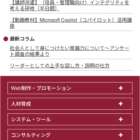
【講師派遣】（役員・管理職向け）インテグリティを
考える研修（半日間）
【動画教材】Microsoft Copilot（コパイロット）活用講
座
最新コラム
社会人として身につけたい常識力について～アンケー
ト調査の結果より
リーダーとしての上手な話し方・説明の仕方
Web制作・プロモーション
人材育成
システム・ツール
コンサルティング