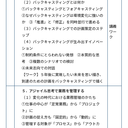
（２）バックキャスティングとは何か
①バックキャスティングとフォアキャスティング
②なぜバックキャスティングは環境変化に強いの
か ③「推進」と「修正」を同時並行で進める
講義
（３）バックキャスティングでの計画策定のステ
ワー
ップ
ク
（４）バックキャスティングが生み出すイノベー
ション
①制約条件にとらわれない発想 ②本質的な思
考 ③複数のシナリオでの検討
④未来志向での対話
【ワーク】５年後に実現したい未来を思い描き、
到達のための計画をバックキャスティングで描く
５．アジャイル思考で業務を管理する
（１）変化の時代における業務管理のかたち
①仕事の中心が「定常業務」から「プロジェク
ト」に
②計画の捉え方も「固定的」から「動的」に
③管理する対象が「プロセス」から「アウトカ