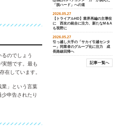
ぼ独占のパソコンメーカーが挑んだ
「脱ハード」への道
2026.05.27
【トライアルHD】業界再編の主導役
に 西友の統合に注力、新たなM＆A
も視野に
2026.05.27
引っ越し大手の「サカイ引越センタ
ー」同業者のグループ化に注力 成
長路線回帰へ
いるのでしょう
記事一覧へ
が実態です。最も
度存在しています。
残業」という言葉
過少申告されたり