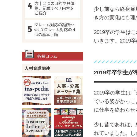
方｜２つの目的や具体
例、記載すべき内容を
少し前なら終身雇
ご紹介
き方の変化にも理
クレーム対応の勘所～
vol.3 クレーム対応の４
2019卒の学生
つの基本手順
いきます。201
各種コラム
人材育成関連
2019年卒学生
2019卒の学生
ている姿がかっこ
に仕事を終わらせ
少し昔であれば、
れていました。し