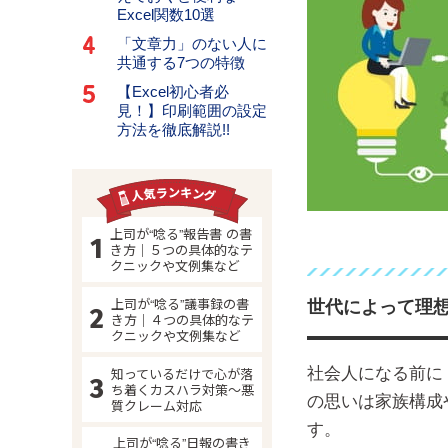
Excel関数10選
「文章力」のない人に
共通する7つの特徴
【Excel初心者必
見！】印刷範囲の設定
方法を徹底解説!!
上司が“唸る”報告書 の書
き方｜５つの具体的なテ
クニックや文例集など
上司が“唸る”議事録の書
世代によって理
き方｜４つの具体的なテ
クニックや文例集など
知っているだけで心が落
社会人になる前に
ち着くカスハラ対策～悪
の思いは家族構成
質クレーム対応
す。
上司が“唸る”日報の書き