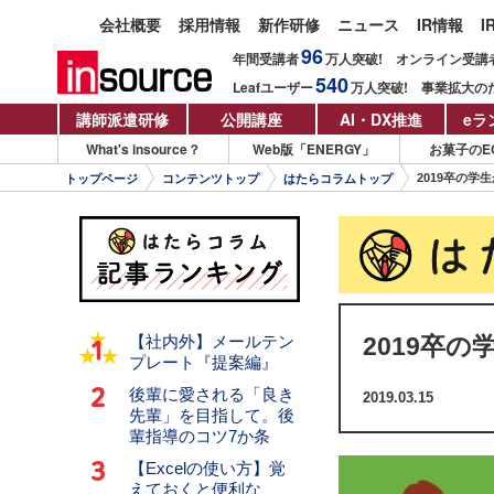
会社概要
採用情報
新作研修
ニュース
IR情報
I
96
年間受講者
万人
突破!
オンライン受講
540
Leafユーザー
万人
突破!
事業拡大の
講師派遣研修
公開講座
AI・DX推進
eラ
What's insource？
Web版「ENERGY」
お菓子のE
2019卒の
トップページ
コンテンツトップ
はたらコラムトップ
【社内外】メールテン
2019卒
プレート『提案編』
後輩に愛される「良き
2019.03.15
先輩」を目指して。後
輩指導のコツ7か条
【Excelの使い方】覚
えておくと便利な