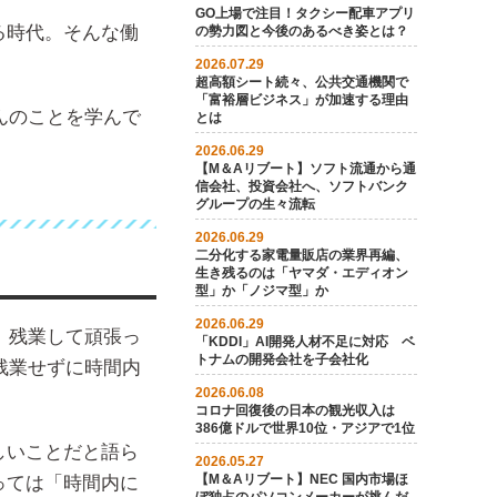
GO上場で注目！タクシー配車アプリ
る時代。そんな働
の勢力図と今後のあるべき姿とは？
2026.07.29
超高額シート続々、公共交通機関で
「富裕層ビジネス」が加速する理由
んのことを学んで
とは
2026.06.29
【M＆Aリブート】ソフト流通から通
信会社、投資会社へ、ソフトバンク
グループの生々流転
2026.06.29
二分化する家電量販店の業界再編、
生き残るのは「ヤマダ・エディオン
型」か「ノジマ型」か
2026.06.29
。残業して頑張っ
「KDDI」AI開発人材不足に対応 ベ
トナムの開発会社を子会社化
残業せずに時間内
2026.06.08
コロナ回復後の日本の観光収入は
386億ドルで世界10位・アジアで1位
しいことだと語ら
2026.05.27
【M＆A リブート】NEC 国内市場ほ
っては「時間内に