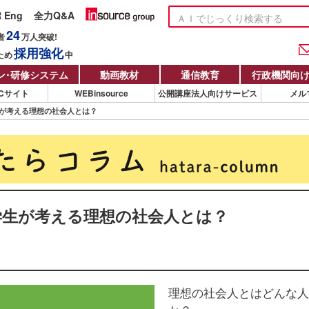
R Eng
全力Q&A
24
者
万人
突破!
採用強化
ため
中
ン
・
研修システム
動画教材
通信教育
行政機関向
Cサイト
WEBinsource
公開講座法人向けサービス
メル
学生が考える理想の社会人とは？
の学生が考える理想の社会人とは？
理想の社会人とはどんな人