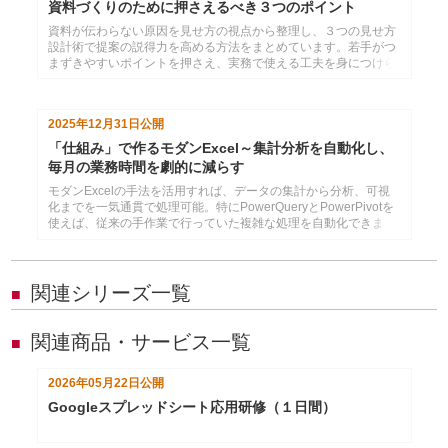
資料づくりのために押さえるべき３つのポイント
資料が伝わらない原因を見せ方の視点から整理し、３つの見せ方
設計術で提案の説得力を高める方法をまとめています。若手がつ
まずきやすいポイントを押さえ、実務で使える工夫を身につけら
れる構成です。
2025年12月31日
公開
「仕組み」で作るモダンExcel～集計分析を自動化し、
毎月の業務時間を劇的に減らす
モダンExcelの手法を活用すれば、データの集計から分析、可視
化までを一気通貫で処理可能。特にPowerQueryとPowerPivotを
使えば、従来の手作業で行っていた複雑な処理を自動化できま
す。
関連シリーズ一覧
■
関連商品・サービス一覧
■
2026年05月22日
公開
Googleスプレッドシート応用研修（１日間）