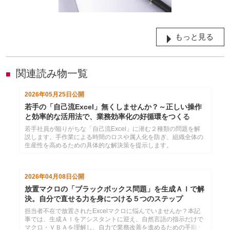
もっと見る
関連読み物一覧
■
2026年05月25日
公開
若手の「自己流Excel」無くしませんか？～正しい操作
と効率的な活用法で、業務効率化の好循環をつくる
若手社員が陥りがちな「自己流Excel」に潜む２種類の問題を解
説します。手作業による時間のロスや属人化を防ぎ、組織全体の
生産性を高めるための具体的な解決策を提示します。
2026年04月08日
公開
放置マクロの「ブラックボックス問題」を生成ＡＩで解
決。自分で直せる力を身につける５つのステップ
担当者不在で放置されたExcelマクロに悩んでいませんか？本記
事では、生成ＡＩをアシスタントに迎え、自然言語の指示だけで
マクロ・ＶＢＡを理解し、自力で業務改善を進めるための手順を