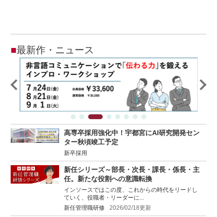
■
最新作・ニュース
高専卒採用強化中！宇都宮にAI研究開発セン
ター秋頃竣工予定
新卒採用
新任シリーズ～部長・次長・課長・係長・主
任。新たな役割への意識転換
インソースではこの度、これからの時代をリードし
ていく、役職者・リーダーに...
新任管理職研修
2026/02/18更新