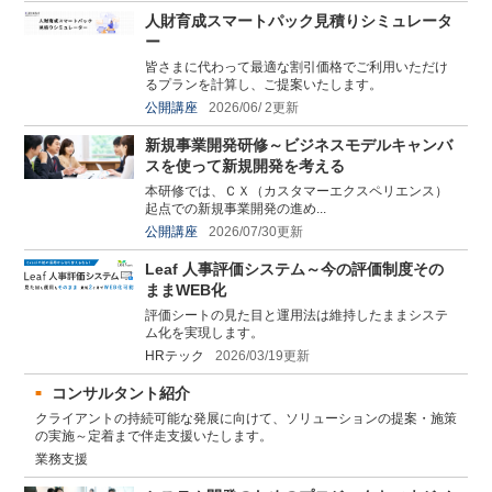
人財育成スマートパック見積りシミュレータ
ー
皆さまに代わって最適な割引価格でご利用いただけ
るプランを計算し、ご提案いたします。
公開講座
2026/06/ 2更新
新規事業開発研修～ビジネスモデルキャンバ
スを使って新規開発を考える
本研修では、ＣＸ（カスタマーエクスペリエンス）
起点での新規事業開発の進め...
公開講座
2026/07/30更新
Leaf 人事評価システム～今の評価制度その
ままWEB化
評価シートの見た目と運用法は維持したままシステ
ム化を実現します。
HRテック
2026/03/19更新
コンサルタント紹介
クライアントの持続可能な発展に向けて、ソリューションの提案・施策
の実施～定着まで伴走支援いたします。
業務支援