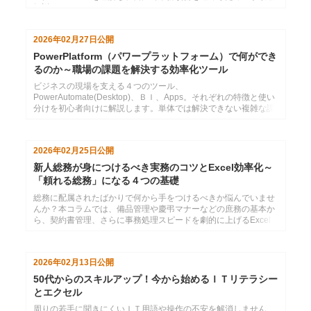
解説します。
2026年02月27日
公開
PowerPlatform（パワープラットフォーム）で何ができ
るのか～職場の課題を解決する効率化ツール
ビジネスの現場を支える４つのツール、
PowerAutomate(Desktop)、ＢＩ、Apps。それぞれの特徴と使い
分けを初心者向けに解説します。単体では解決できない複雑な課
題も、掛け合わせれば解決可能。体系的に学べるインソースの公
開講座セットプランで、職場のＤＸを加速させましょう。
2026年02月25日
公開
新人総務が身につけるべき実務のコツとExcel効率化～
「頼れる総務」になる４つの基礎
総務に配属されたばかりで何から手をつけるべきか悩んでいませ
んか？本コラムでは、備品管理や慶弔マナーなどの庶務の基本か
ら、契約書管理、さらに事務処理スピードを劇的に上げるExcel
の活用術まで、総務実務のポイントを解説します。組織を円滑に
動かす「縁の下の力持ち」として活躍するためのヒントが満載で
す。
2026年02月13日
公開
50代からのスキルアップ！今から始めるＩＴリテラシー
とエクセル
周りの若手に聞きにくいＩＴ用語や操作の不安を解消しません