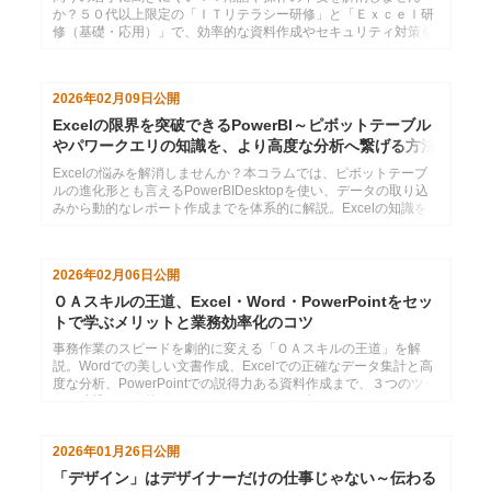
か？５０代以上限定の「ＩＴリテラシー研修」と「Ｅｘｃｅｌ研
修（基礎・応用）」で、効率的な資料作成やセキュリティ対策を
体系的に学びます。点在していた知識をつなげ、デジタル作業を
スムーズに。
2026年02月09日
公開
Excelの限界を突破できるPowerBI～ピボットテーブル
やパワークエリの知識を、より高度な分析へ繋げる方法
Excelの悩みを解消しませんか？本コラムでは、ピボットテーブ
ルの進化形とも言えるPowerBIDesktopを使い、データの取り込
みから動的なレポート作成までを体系的に解説。Excelの知識を
ベースに「Ｍ言語」や「ＤＡＸ関数」を味方につけ、業務を劇的
に効率化するデータ活用プランを紹介します。
2026年02月06日
公開
ＯＡスキルの王道、Excel・Word・PowerPointをセッ
トで学ぶメリットと業務効率化のコツ
事務作業のスピードを劇的に変える「ＯＡスキルの王道」を解
説。Wordでの美しい文書作成、Excelでの正確なデータ集計と高
度な分析、PowerPointでの説得力ある資料作成まで、３つのツー
ルを連携させて使いこなすメリットをご紹介します。インソース
の「公開講座セットプラン」で、ビジネスに不可欠な三種の神器
を体系的にマスターしましょう。
2026年01月26日
公開
「デザイン」はデザイナーだけの仕事じゃない～伝わる