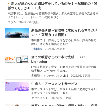
新人が辞めない組織は何をしているのか？～配属前の「関
係づくり」がＯＪＴ成...
本記事では、配属前から信頼関係を築き、新人の定着と成長を支えるＯ
ＪＴトレーナー・トレーニーの関係づく...
コラム
2026/06/16更新
新任課長研修～管理職に求められるマネジメ
ント・采配力（２日間）
本研修では、課長とは何をする仕事か、課長の振る
舞い、考え方を講義とともに...
公開講座
2026/07/24更新
全ての教育がこの一本で完結 Leaf
Lightning
LMSを提供する中で、お客さまのご要望や当社の研
修実施ノウハウから生まれ...
多機能・マルチデバイスLMS
2026/08/ 6更新
生成ＡＩアセスメントサービス
本アセスメントでは、生成ＡＩ活用に必要なスキル
をオンラインで測定し、個人...
アセスメント
2026/06/18更新
部長レベルアップ研修～課題を解決し、変革