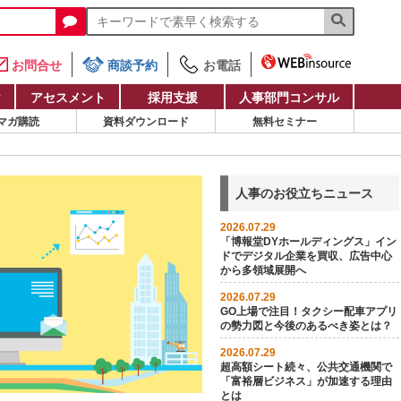
お問合せ
商談予約
お電話
け
アセスメント
採用支援
人事部門コンサル
マガ購読
資料ダウンロード
無料セミナー
人事のお役立ちニュース
2026.07.29
「博報堂DYホールディングス」イン
ドでデジタル企業を買収、広告中心
から多領域展開へ
2026.07.29
GO上場で注目！タクシー配車アプリ
の勢力図と今後のあるべき姿とは？
2026.07.29
超高額シート続々、公共交通機関で
「富裕層ビジネス」が加速する理由
とは