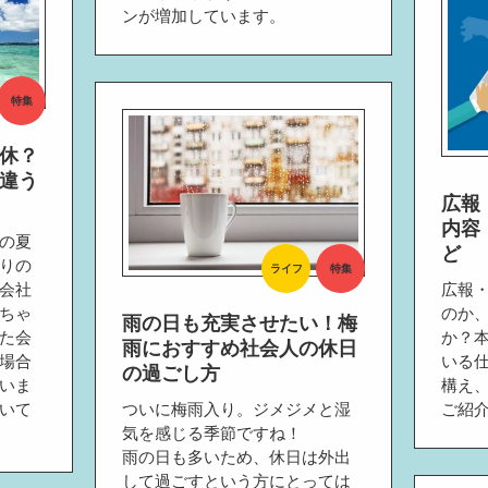
ンが増加しています。
特集
休？
違う
広報
内容
の夏
ど
りの
ライフ
特集
会社
広報・
ちゃ
のか
雨の日も充実させたい！梅
た会
か？本
雨におすすめ社会人の休日
場合
いる
の過ごし方
いま
構え
いて
ついに梅雨入り。ジメジメと湿
ご紹
気を感じる季節ですね！
雨の日も多いため、休日は外出
して過ごすという方にとっては