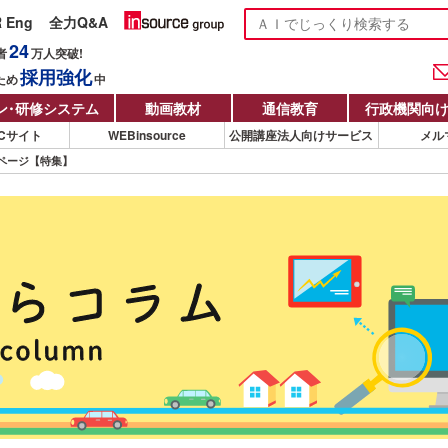
R Eng
全力Q&A
24
者
万人
突破!
採用強化
ため
中
ン
・
研修システム
動画教材
通信教育
行政機関向
Cサイト
WEBinsource
公開講座法人向けサービス
メル
ページ【特集】