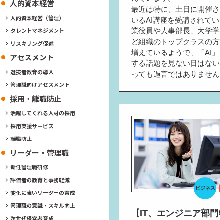
人的資本経営
最近は特に、土日に開催さ
人的資本経営（管理）
いるAI講座を受講されて
業役員や人事部長、大学学
タレントマネジメント
ど組織のトップクラスの方
リスキリング促進
増えているようで、「AI
アセスメント
する話題を見ない日はない
選抜者教育の導入
っても過言ではありません
管理職向けアセスメント
採用・離職防止
活躍してくれる人材の採用
採用支援サービス
離職防止
リーダー・管理職
新任管理職研修
評価者の教育と事務軽減
ビジネス
変化に強いリーダーの育成
管理職の意識・スキル向上
【IT、エンジニア部門
次世代経営者育成