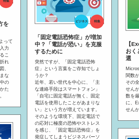
特集
】
ビジネス
特集
方を
「固定電話恐怖症」が増加
数によって
【E
中？「電話が恐い」を克服
入力
おくと
するために
るこ
選
折れ
突然ですが、「固定電話恐怖
図、
症」という言葉をご存知でしょ
Micr
まな
うか？
関数が
中の
近年、若い世代を中心に、「主
その
かた
な連絡手段はスマートフォン」
せん
。
「自宅に固定電話が無く、固定
数を
電話を使用したことがあまりな
に、E
い」という方が増えています。
せん
そのような環境下、固定電話で
の応対に極度の恐怖やストレス
を感じ、「固定電話恐怖症」を
発症してしまうビジネスパーソ