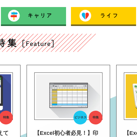
特集
ビジネス
特集
えて
【Excel初心者必見！】印
【E