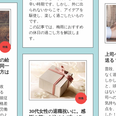
辛い時期です。しかし、外に出
られないからこそ、アイデアを
駆使し、楽しく過ごしたいもの
です。
この記事では、梅雨におすすめ
の休日の過ごし方を解説しま
す。
特集
上司
の給
送る
同一
普段
方は
なく
しか
と、
改
はな
る
司へ
規従
特集
気持
格差
点を
労働
30代女性の退職祝いに。感
した
のよ