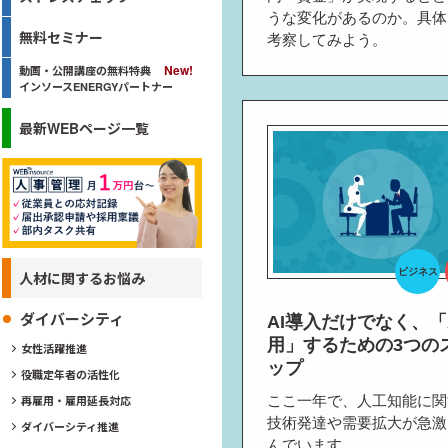
うな変化があるのか。具体
無料セミナー
考察してみよう。
動画・公開講座の無料特典
インソースENERGYパートナー
最新WEBページ一覧
ビジネス
人材に関するお悩み
ダイバーシティ
AI導入だけでなく、「
用」するための3つの
女性活躍推進
ップ
役職定年者の活性化
ここ一年で、人工知能に関
再雇用・雇用延長対応
技術発達や需要拡大が急激
ダイバーシティ推進
んでいます。