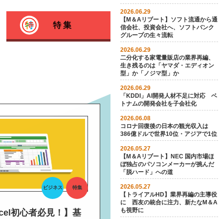
2026.06.29
【M＆Aリブート】ソフト流通から通
信会社、投資会社へ、ソフトバンク
グループの生々流転
2026.06.29
二分化する家電量販店の業界再編、
生き残るのは「ヤマダ・エディオン
型」か「ノジマ型」か
2026.06.29
「KDDI」AI開発人材不足に対応 ベ
トナムの開発会社を子会社化
2026.06.08
コロナ回復後の日本の観光収入は
386億ドルで世界10位・アジアで1位
2026.05.27
【M＆A リブート】NEC 国内市場ほ
ぼ独占のパソコンメーカーが挑んだ
「脱ハード」への道
2026.05.27
ビジネス
特集
【トライアルHD】業界再編の主導役
に 西友の統合に注力、新たなM＆A
も視野に
xcel初心者必見！】基