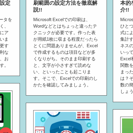
設定
刷範囲の設定方法を徹底解
本的
説!!
介!!
だデータを
Microsoft Excelでの印刷は、
Micr
く、
Wordなどとはちょっと違ったテ
ひとつ
にア
クニックが必要です。作った表
式に
いま
が用紙1枚に収まる程度だったら
集計
更す
とくに問題ありませんが、Excel
ネス
利な
で作成するものは項目などが多
いっ
、お
くなりがち。そのまま印刷する
Exc
す。
と、文字が小さすぎて読めな
関数
い、といったことも起こりま
まっ
す。そこで、Excelでの印刷のし
は？そ
かたを確認してみましょう。
数の
しょ