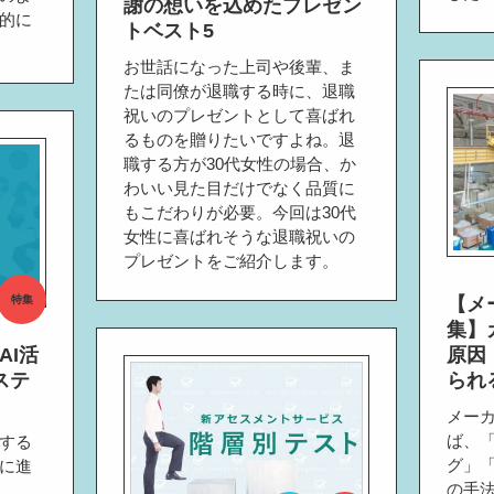
謝の想いを込めたプレゼン
的に
トベスト5
お世話になった上司や後輩、ま
たは同僚が退職する時に、退職
祝いのプレゼントとして喜ばれ
るものを贈りたいですよね。退
職する方が30代女性の場合、か
わいい見た目だけでなく品質に
もこだわりが必要。今回は30代
女性に喜ばれそうな退職祝いの
プレゼントをご紹介します。
特集
【メ
集】
AI活
原因
ステ
られ
メー
ば、「
する
グ」「
に進
の手