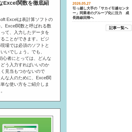
なExcel関数を徹底紹
2026.05.27
引っ越し大手の「サカイ引越センタ
ー」同業者のグループ化に注力 成
長路線回帰へ
osoft Excelは表計算ソフトの
。Excel関数と呼ばれる数
記事一覧へ
よって、入力したデータを
することができます。ビジ
の現場では必須のソフトと
ていいでしょう。でも、
el初心者にとっては、どんな
をどう入力すればいいのか
たく見当もつかないので
んな人のために、Excel関
簡単な使い方をご紹介しま
う。