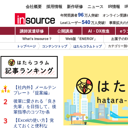
会社概要
採用情報
新作研修
ニュース
IR情報
I
96
年間受講者
万人
突破!
オンライン受講
540
Leafユーザー
万人
突破!
事業拡大の
講師派遣研修
公開講座
AI・DX推進
eラ
What's insource？
Web版「ENERGY」
お菓子のE
カテゴリー別
トップページ
コンテンツトップ
はたらコラムトップ
【社内外】メールテン
プレート『提案編』
後輩に愛される「良き
先輩」を目指して。後
輩指導のコツ7か条
【Excelの使い方】覚
えておくと便利な