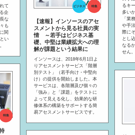
るキ
れて
ビジネス
特集
多い
いる企
「業
長な
【速報】インソースのアセ
や手
々も
スメントから見る社員の実
際に
」に関
情 ～若手はビジネス基
とし
とい
礎、中堅は業績拡大への理
なる
。
解が課題という結果に
せん
インソースは、2018年6月1日よ
りアセスメントサービス「階層
別テスト」（若手向け・中堅向
け）の提供を開始しました。本
サービスは、各階層及び個々の
「強み」と「課題」をテストに
よって見える化し、効果的な研
修体系の構築をサポートする簡
易アセスメントサービスです。
特集
特