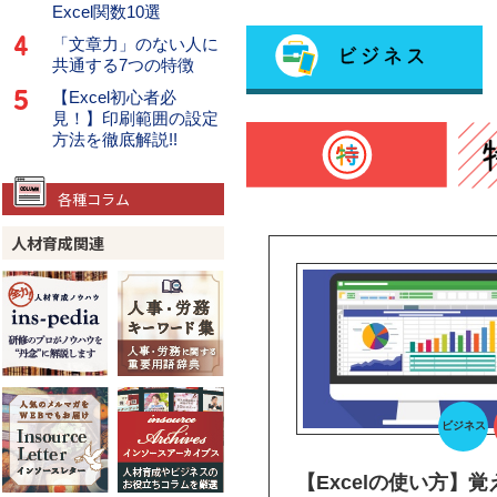
Excel関数10選
「文章力」のない人に
共通する7つの特徴
【Excel初心者必
見！】印刷範囲の設定
方法を徹底解説!!
各種コラム
人材育成関連
ビジネス
【Excelの使い方】覚