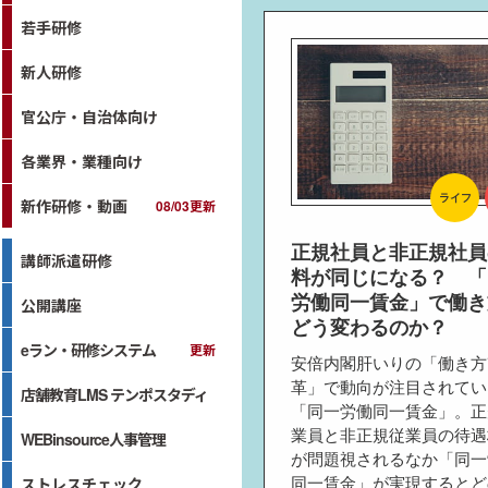
若手研修
新人研修
官公庁・自治体向け
各業界・業種向け
ライフ
新作研修・動画
08/03更新
正規社員と非正規社員
講師派遣研修
料が同じになる？ 「
労働同一賃金」で働き
公開講座
どう変わるのか？
eラン・研修システム
更新
安倍内閣肝いりの「働き方
革」で動向が注目されてい
店舗教育LMS テンポスタディ
「同一労働同一賃金」。正
業員と非正規従業員の待遇
WEBinsource人事管理
が問題視されるなか「同一
ストレスチェック
同一賃金」が実現するとど