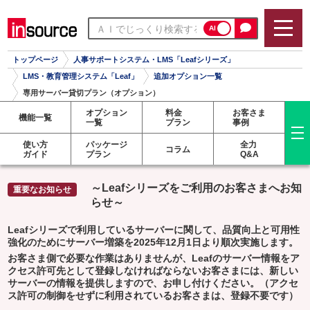
AI
トップページ
人事サポートシステム・LMS「Leafシリーズ」
LMS・教育管理システム「Leaf」
追加オプション一覧
専用サーバー貸切プラン（オプション）
オプション
料金
お客さま
機能一覧
一覧
プラン
事例
使い方
パッケージ
全力
コラム
ガイド
プラン
Q&A
～Leafシリーズをご利用のお客さまへお知
らせ～
Leafシリーズで利用しているサーバーに関して、品質向上と可用性
強化のためにサーバー増築を2025年12月1日より順次実施します。
お客さま側で必要な作業はありませんが、Leafのサーバー情報をア
クセス許可先として登録しなければならないお客さまには、新しい
サーバーの情報を提供しますので、お申し付けください。（アクセ
ス許可の制御をせずに利用されているお客さまは、登録不要です）