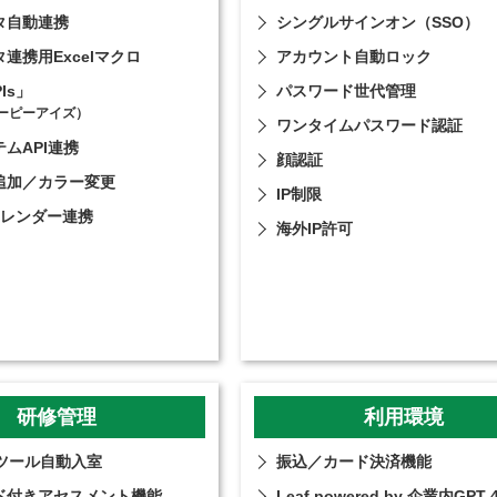
タ自動連携
シングルサインオン（SSO）
連携用Excelマクロ
アカウント自動ロック
PIs」
パスワード世代管理
ーピーアイズ）
ワンタイムパスワード認証
ムAPI連携
顔認証
追加／カラー変更
IP制限
eカレンダー連携
海外IP許可
研修管理
利用環境
議ツール自動入室
振込／カード決済機能
ド付きアセスメント機能
Leaf powered by 企業内GPT-