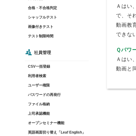
Ａ
はい
合格・不合格判定
で、そ
シャッフルテスト
動画教
画像付きテスト
できな
テスト制限時間
Ｑ
パワ
社員管理
Ａ
はい、
CSV一括登録
動画と
利用者検索
ユーザー権限
パスワードの再発行
ファイル格納
上司承認機能
オープンセミナー機能
英語画面切り替え「Leaf English」