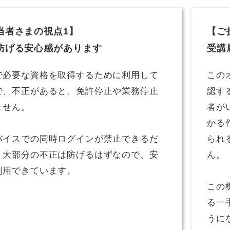
当者さまの視点1】
【ご
防げる安心感があります
受講
で必要な資格を取得するために利用して
この
で、不正があると、免許停止や業務停止
認す
ません。
者が
かる
バイスでの同時ログインが禁止できるだ
られ
、大部分の不正は防げるはずなので、安
ん。
利用できています。
この
る一
うに