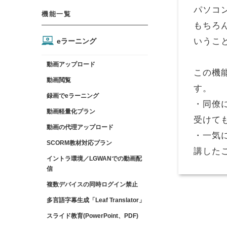
パソコ
機能一覧
もちろ
いうこ
eラーニング
動画アップロード
この機
動画閲覧
す。
録画でeラーニング
・同僚
動画軽量化プラン
受けて
動画の代理アップロード
・一気
SCORM教材対応プラン
講した
イントラ環境／LGWANでの動画配
信
複数デバイスの同時ログイン禁止
多言語字幕生成「Leaf Translator」
スライド教育(PowerPoint、PDF)