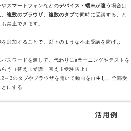
ンやスマートフォンなどの
デバイス・端末が違う
場合は
ん、
複数のブラウザ
、
複数のタブ
で同時に受講する、と
とも禁止できます。
能を追加することで、以下のような不正受講を防げま
にパスワードを渡して、代わりにeラーニングやテストを
もらう（替え玉受講・替え玉受験防止）
に2～3のタブやブラウザを開いて動画を再生し、全部受
ことにする
活用例