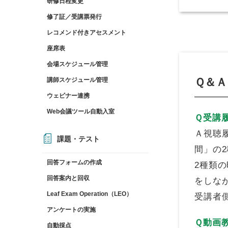
研修日程変更
修了証／受講票発行
レコメンド付きアセスメント
座席表
会場スケジュール管理
Ｑ＆Ａ
講師スケジュール管理
ウェビナー連携
Web会議ツール自動入室
Ｑ
受講
Ａ
視聴
課題・テスト
間」の
回答フォームの作成
2種類
回答案内と回収
をしな
Leaf Exam Operation（LEO）
受講者
アンケートの実施
Ｑ
動画
自動採点