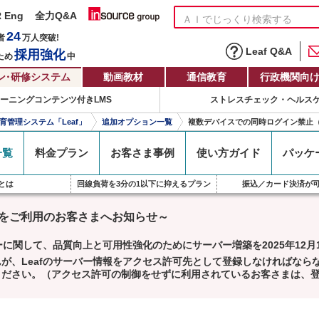
R Eng
全力Q&A
24
者
万人
突破!
Leaf Q&A
採用強化
ため
中
ン
・
研修システム
動画教材
通信教育
行政機関向
ラーニングコンテンツ付きLMS
ストレスチェック・ヘルス
教育管理システム「Leaf」
追加オプション一覧
複数デバイスでの同時ログイン禁止
一覧
料金
プラン
お客さま
事例
使い方
ガイド
パッケ
Sとは
回線負荷を3分の1以下に抑えるプラン
振込／カード決済が
ーズをご利用のお客さまへお知らせ～
ーに関して、品質向上と可用性強化のためにサーバー増築を2025年12
が、Leafのサーバー情報をアクセス許可先として登録しなければなら
ください。（アクセス許可の制御をせずに利用されているお客さまは、