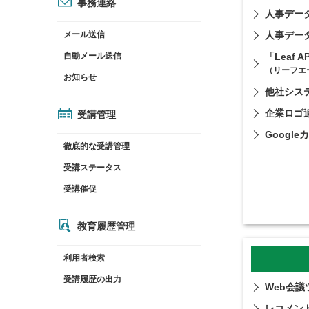
事務連絡
人事デー
メール送信
人事データ
自動メール送信
「Leaf A
（リーフエ
お知らせ
他社システ
企業ロゴ
受講管理
Googl
徹底的な受講管理
受講ステータス
受講催促
教育履歴管理
利用者検索
受講履歴の出力
Web会
レコメン