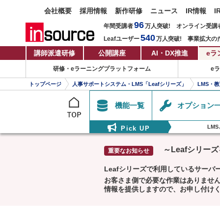
会社概要
採用情報
新作研修
ニュース
IR情報
I
96
年間受講者
万人
突破!
オンライン受講
540
Leafユーザー
万人
突破!
事業拡大の
講師派遣研修
公開講座
AI・DX推進
eラ
研修・eラーニングプラットフォーム
e
トップページ
人事サポートシステム・LMS「Leafシリーズ」
LMS・
機能一覧
オプション
LM
Pick UP
～Leafシリ
Leafシリーズで利用しているサーバ
お客さま側で必要な作業はありません
情報を提供しますので、お申し付け