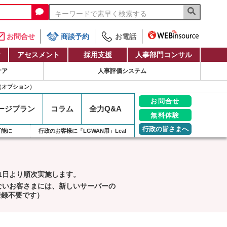
お問合せ
商談予約
お電話
け
アセスメント
採用支援
人事部門コンサル
ケア
人事評価システム
（オプション）
お問合せ
ージ
プラン
コラム
全力
Q&A
無料体験
行政の皆さまへ
可能に
行政のお客様に「LGWAN用」Leaf
月1日より順次実施します。
ないお客さまには、新しいサーバーの
登録不要です）