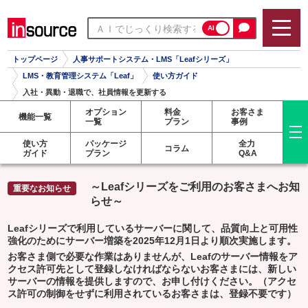
AI
トップページ
人事サポートシステム・LMS「Leafシリーズ」
LMS・教育管理システム「Leaf」
使い方ガイド
入社・異動・退職で、社員情報を更新する
オプション
料金
お客さま
機能一覧
一覧
プラン
事例
使い方
パッケージ
全力
コラム
ガイド
プラン
Q&A
～Leafシリーズをご利用のお客さまへお知
らせ～
Leafシリーズで利用しているサーバーに関して、品質向上と可用性
強化のためにサーバー増築を2025年12月1日より順次実施します。
お客さま側で必要な作業はありませんが、Leafのサーバー情報をア
クセス許可先として登録しなければならないお客さまには、新しい
サーバーの情報を提供しますので、お申し付けください。（アクセ
ス許可の制御をせずに利用されているお客さまは、登録不要です）