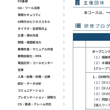
DX基礎
主催団体
OA・ツール活用
本コースは、
一
情報セキュリティ
AI時代のビジネススキル
研修プロ
タイマネ・生産性向上
文書・資料作成
問題・課題解決力
業務改善・マニュアル作成
オープニン
業務自動化・RPA
（１）講義
（２）本講
電話応対・コールセンター
【グループ
営業
人事・総務・財務・法務
１．DX時
（１）DX
統計・データ分析
（２）DX
コミュニケーション
（３）DX
プレゼンテーション・説明力
（４）問題
CS・接遇・クレーム対応
【個人ワー