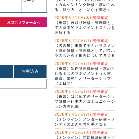
ワーク
ィカルシンキング研修～求められ
る「疑う力」と「活かす知恵」
2026年8月13日(木)
開催確定
お問合せフォームへ
【東京】段取り研修～管理職とし
ての基本的マネジメントスキルを
理解する
2026年8月17日(月)
開催確定
【名古屋】事例で学ぶハラスメン
ト防止研修～管理職としてパワハ
ラのもたらす損害について考える
2026年8月17日(月)
開催確定
【東京】新任管理職研修～求めら
れる３つのマネジメント（人材、
組織、業務）とリーダーシップ
（２日間）
2026年8月17日(月)
開催確定
【東京】はじめてのリーダーシッ
プ研修～仕事力とコミュニケーシ
ョン力強化編
2026年8月17日(月)
開催確定
【オンライン】メンター研修～メ
ンティのよき相談相手となる
2026年8月18日(火)
開催確定
【オンライン】問題解決研修～ビ