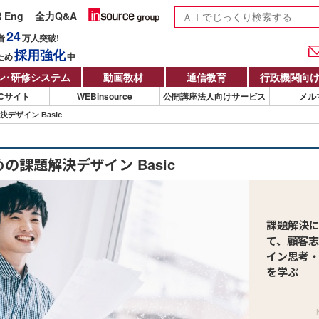
R Eng
全力Q&A
24
者
万人
突破!
採用強化
ため
中
ン
・
研修システム
動画教材
通信教育
行政機関向
Cサイト
WEBinsource
公開講座法人向けサービス
メル
デザイン Basic
めの課題解決デザイン Basic
課題解決
て、顧客
イン思考
を学ぶ