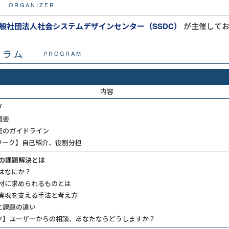
ORGANIZER
般社団法人社会システムデザインセンター（SSDC）
が主催して
グラム
PROGRAM
内容
グ
概要
座のガイドライン
ワーク】自己紹介、役割分担
代の課題解決とは
とはなにか？
人材に求められるものとは
の実現を支える手法と考え方
と課題の違い
ク】ユーザーからの相談、あなたならどうしますか？