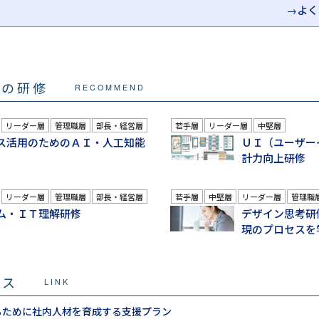
→よく
マの研修
RECOMMEND
リーダー層
管理職層
部長・経営層
若手層
リーダー層
中堅層
ス活用のためのＡＩ・人工知能
ＵＩ（ユーザー
計力向上研修
リーダー層
管理職層
部長・経営層
若手層
中堅層
リーダー層
管理職
ム・ＩＴ理解研修
デザイン思考研
現のプロセスを
ビス
LINK
るために社内人材を育成する支援プラン