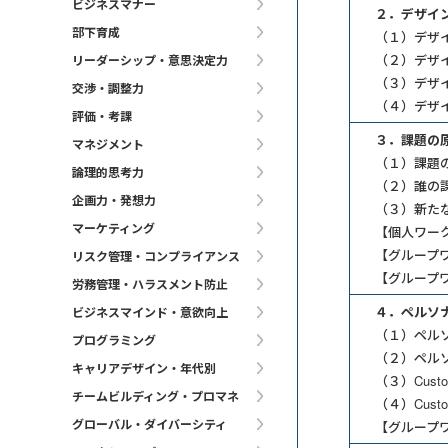
ビジネスマナー
２．デザイ
部下育成
（１）デザ
（２）デザ
リーダーシップ・意思決定力
（３）デザ
交渉・調整力
（４）デザ
評価・考課
３．課題の
マネジメント
（１）課題
論理的思考力
（２）誰の
企画力・発想力
（３）新た
マーケティング
【個人ワー
【グループ
リスク管理・コンプライアンス
【グループ
労務管理・ハラスメント防止
４．ペルソナ・
ビジネスマインド・意欲向上
（１）ペル
プログラミング
（２）ペル
キャリアデザイン・年代別
（３）Custom
チームビルディング・プロマネ
（４）Custo
グローバル・ダイバーシティ
【グループワー