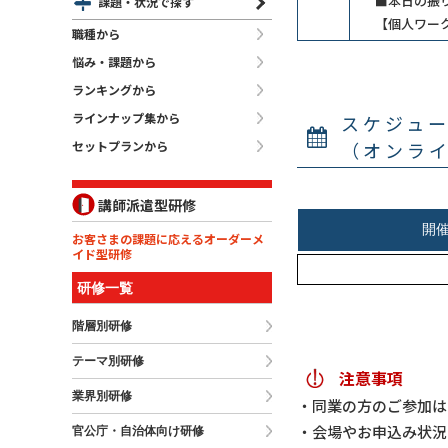
■本日の振り
課題・状況で探す
【個人ワー
職種から
悩み・課題から
ランキングから
ラインナップ集から
スケジュ
セットプランから
（オンラ
講師派遣型研修
お客さまの課題に応えるオーダーメ
イド型研修
研修一覧
階層別研修
テーマ別研修
注意事項
業界別研修
同業の方のご参加は
会場やお申込み状況
官公庁・自治体向け研修