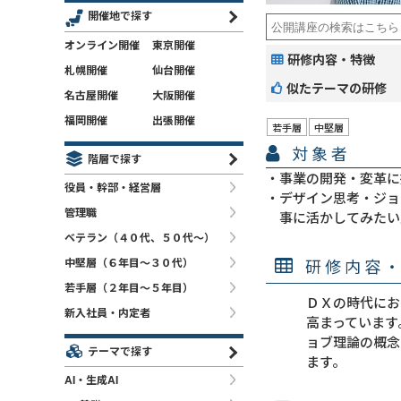
開催地で探す
オンライン開催
東京開催
研修内容・特徴
札幌開催
仙台開催
似たテーマの研修
名古屋開催
大阪開催
福岡開催
出張開催
若手層
中堅層
対象者
階層で探す
事業の開発・変革に
役員・幹部・経営層
デザイン思考・ジョ
管理職
事に活かしてみたい
ベテラン（４０代、５０代～）
研修内容
中堅層（６年目～３０代）
若手層（２年目～５年目）
ＤＸの時代にお
新入社員・内定者
高まっています
ョブ理論の概念
テーマで探す
ます。
AI・生成AI