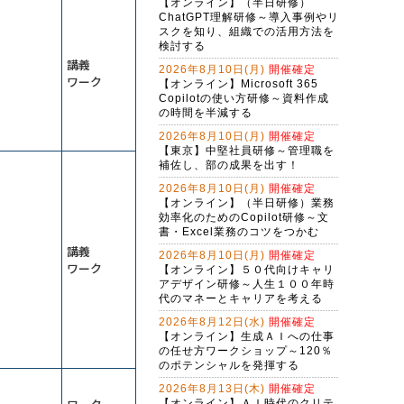
【オンライン】（半日研修）
ChatGPT理解研修～導入事例やリ
スクを知り、組織での活用方法を
検討する
講義
2026年8月10日(月)
開催確定
ワーク
【オンライン】Microsoft 365
Copilotの使い方研修～資料作成
の時間を半減する
2026年8月10日(月)
開催確定
【東京】中堅社員研修～管理職を
補佐し、部の成果を出す！
2026年8月10日(月)
開催確定
【オンライン】（半日研修）業務
効率化のためのCopilot研修～文
書・Excel業務のコツをつかむ
講義
2026年8月10日(月)
開催確定
ワーク
【オンライン】５０代向けキャリ
アデザイン研修～人生１００年時
代のマネーとキャリアを考える
2026年8月12日(水)
開催確定
【オンライン】生成ＡＩへの仕事
の任せ方ワークショップ～120％
のポテンシャルを発揮する
2026年8月13日(木)
開催確定
【オンライン】ＡＩ時代のクリテ