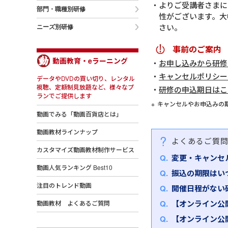
よりご受講者さまに
部門・職種別研修
性がございます。大
さい。
ニーズ別研修
事前のご案内
動画教育・eラーニング
お申し込みから研修
キャンセルポリシー
データやDVDの買い切り、レンタル
視聴、定額制見放題など、様々なプ
研修の申込期日はこ
ランでご提供します
キャンセルやお申込みの
動画でみる「動画百貨店とは」
動画教材ラインナップ
よくあるご質
カスタマイズ動画教材制作サービス
変更・キャンセ
動画人気ランキング Best10
振込の期限はい
注目のトレンド動画
開催日程がない
【オンライン公
動画教材 よくあるご質問
【オンライン公