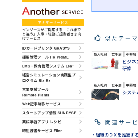
アナザーサービス
インソースがご提案する「これまで
と違う」人事・総務ご担当者さま向
似たテー
けサービス
IDカードプリンタ GRASYS
新入社員
若手層
中堅層
採用管理ツール HR PRIME
ビジネ
LMS・教育管理システム Leaf
研修
経営シミュレーション実践型プ
ログラム Biz-Ex
新入社員
若手層
中堅層
営業支援ツール
システ
Remote Plants
Web記事制作サービス
スタートアップ情報 SUNRYSE.
関連サー
英語学習アプリ レシピ―
時短読書サービス Flier
・組織のＤＸを推進す