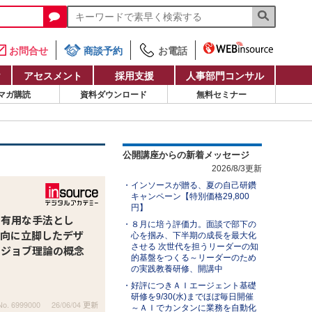
お問合せ
商談予約
お電話
け
アセスメント
採用支援
人事部門コンサル
マガ購読
資料ダウンロード
無料セミナー
公開講座からの新着メッセージ
2026/8/3更新
インソースが贈る、夏の自己研鑽
キャンペーン【特別価格29,800
円】
に有用な手法とし
８月に培う評価力。面談で部下の
志向に立脚したデザ
心を掴み、下半期の成長を最大化
させる 次世代を担うリーダーの知
・ジョブ理論の概念
的基盤をつくる～リーダーのため
の実践教養研修、開講中
好評につきＡＩエージェント基礎
研修を9/30(水)までほぼ毎日開催
No. 6999000
26/06/04 更新
～ＡＩでカンタンに業務を自動化