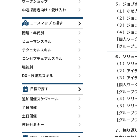
ワークショップ
５．ジョブ
中途採用者向け・受け入れ
（１）なぜ
（２）ジョ
コースマップで探す
（３）ジョ
（４）ジョ
階層・年代別
【個人ワー
ヒューマンスキル
【グループ
テクニカルスキル
６．ソリュ
コンセプチュアルスキル
（１）ソリ
職能別
（２）アイ
DX・技術系スキル
（３）アイ
【個人ワー
日程で探す
【グループ
（４）ソリ
追加開催スケジュール
（５）ソリ
半日開催
【グループ
土日開催
【グループ
連休セミナー
７．振り返