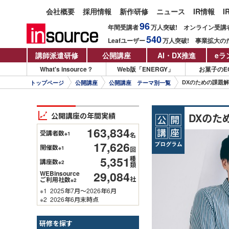
会社概要
採用情報
新作研修
ニュース
IR情報
I
96
年間受講者
万人
突破!
オンライン受講
540
Leafユーザー
万人
突破!
事業拡大の
講師派遣研修
公開講座
AI・DX推進
eラ
What's insource？
Web版「ENERGY」
お菓子のE
DXのための課題解決
トップページ
公開講座
公開講座 テーマ別一覧
公開講座の年間実績
DXのた
163,834
受講者数
※1
名
17,626
開催数
※1
回
5,351
種
講座数
※2
類
29,084
WEBinsource
社
ご利用社数
※2
※1
2025年7月～2026年6月
※2
2026年6月末時点
研修を探す