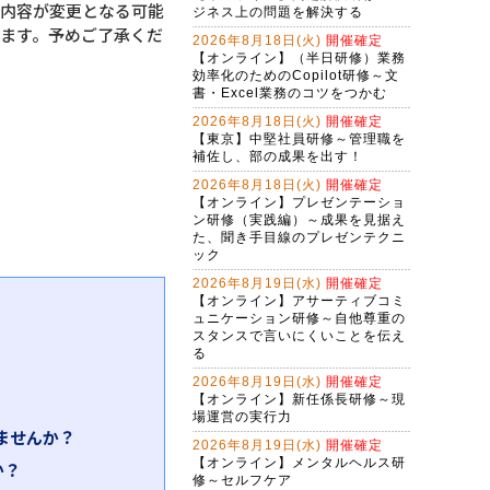
・内容が変更となる可能
ジネス上の問題を解決する
ます。予めご了承くだ
2026年8月18日(火)
開催確定
【オンライン】（半日研修）業務
効率化のためのCopilot研修～文
書・Excel業務のコツをつかむ
2026年8月18日(火)
開催確定
【東京】中堅社員研修～管理職を
補佐し、部の成果を出す！
2026年8月18日(火)
開催確定
【オンライン】プレゼンテーショ
ン研修（実践編）～成果を見据え
た、聞き手目線のプレゼンテクニ
ック
2026年8月19日(水)
開催確定
【オンライン】アサーティブコミ
ュニケーション研修～自他尊重の
スタンスで言いにくいことを伝え
る
2026年8月19日(水)
開催確定
【オンライン】新任係長研修～現
場運営の実行力
ませんか？
2026年8月19日(水)
開催確定
【オンライン】メンタルヘルス研
か？
修～セルフケア