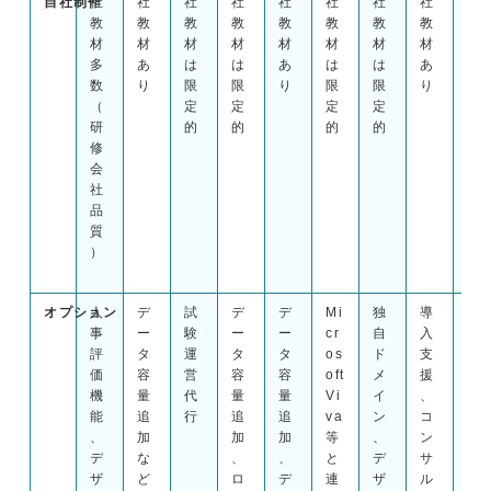
自社制作
社
社
社
社
社
社
社
社
社
教
教
教
教
教
教
教
教
教
材
材
材
材
材
材
材
材
材
多
あ
は
は
あ
は
は
あ
あ
数
り
限
限
り
限
限
り
り
（
定
定
定
定
研
的
的
的
的
修
会
社
品
質
）
オプション
人
デ
試
デ
デ
Mi
独
導
デ
事
ー
験
ー
ー
cr
自
入
ー
評
タ
運
タ
タ
os
ド
支
タ
価
容
営
容
容
oft
メ
援
容
機
量
代
量
量
Vi
イ
、
量
能
追
行
追
追
va
ン
コ
追
、
加
加
加
等
、
ン
加
デ
な
、
、
と
デ
サ
、
ザ
ど
ロ
デ
連
ザ
ル
独