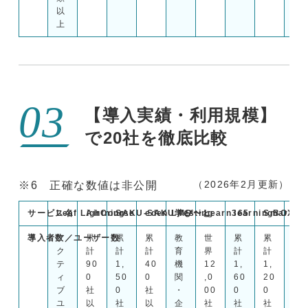
以
フ
上
ト
【導入実績・利用規模】
で20社を徹底比較
（2026年2月更新）
※6 正確な数値は非公開
サービス名
Leaf Lightning
AirCourse
SAKU-SAKU Testing
eden LMS
学び〜と
Learn365
learningBOX
Smart Bo
Pl
導入者数／ユーザー数
ア
累
累
累
教
世
累
累
中
ク
計
計
計
育
界
計
計
堅
テ
90
1,
40
機
12
1,
1,
・
ィ
0
50
0
関
,0
60
20
中
ブ
社
0
社
・
00
0
0
小
ユ
以
社
以
企
社
社
社
を