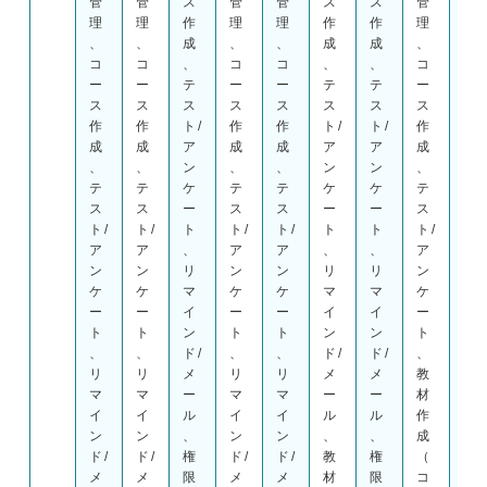
管
管
ス
管
管
ス
ス
管
管
理
理
作
理
理
作
作
理
理
、
、
成
、
、
成
成
、
、
コ
コ
、
コ
コ
、
、
コ
コ
ー
ー
テ
ー
ー
テ
テ
ー
ー
ス
ス
ス
ス
ス
ス
ス
ス
ス
作
作
ト/
作
作
ト/
ト/
作
作
成
成
ア
成
成
ア
ア
成
成
、
、
ン
、
、
ン
ン
、
、
テ
テ
ケ
テ
テ
ケ
ケ
テ
テ
ス
ス
ー
ス
ス
ー
ー
ス
ス
ト/
ト/
ト
ト/
ト/
ト
ト
ト/
ト/
ア
ア
、
ア
ア
、
、
ア
ア
ン
ン
リ
ン
ン
リ
リ
ン
ン
ケ
ケ
マ
ケ
ケ
マ
マ
ケ
ケ
ー
ー
イ
ー
ー
イ
イ
ー
ー
ト
ト
ン
ト
ト
ン
ン
ト
ト
、
、
ド/
、
、
ド/
ド/
、
、
リ
リ
メ
リ
リ
メ
メ
教
リ
マ
マ
ー
マ
マ
ー
ー
材
マ
イ
イ
ル
イ
イ
ル
ル
作
イ
ン
ン
、
ン
ン
、
、
成
ン
ド/
ド/
権
ド/
ド/
教
権
（
ド/
メ
メ
限
メ
メ
材
限
コ
メ