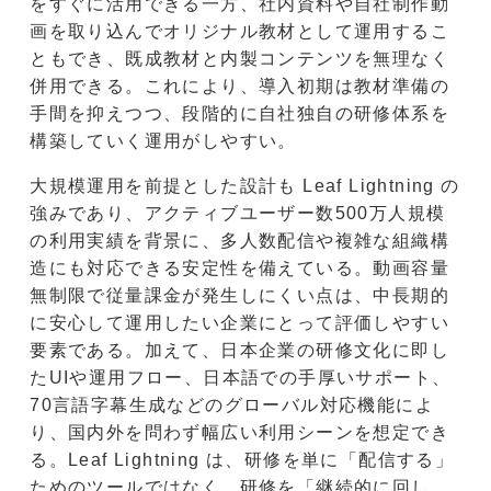
をすぐに活用できる一方、社内資料や自社制作動
画を取り込んでオリジナル教材として運用するこ
ともでき、既成教材と内製コンテンツを無理なく
併用できる。これにより、導入初期は教材準備の
手間を抑えつつ、段階的に自社独自の研修体系を
構築していく運用がしやすい。
大規模運用を前提とした設計も Leaf Lightning の
強みであり、アクティブユーザー数500万人規模
の利用実績を背景に、多人数配信や複雑な組織構
造にも対応できる安定性を備えている。動画容量
無制限で従量課金が発生しにくい点は、中長期的
に安心して運用したい企業にとって評価しやすい
要素である。加えて、日本企業の研修文化に即し
たUIや運用フロー、日本語での手厚いサポート、
70言語字幕生成などのグローバル対応機能によ
り、国内外を問わず幅広い利用シーンを想定でき
る。Leaf Lightning は、研修を単に「配信する」
ためのツールではなく、研修を「継続的に回し、