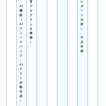
、
育
レ
AI
プ
ポ
機
ロ
ー
能
グ
ト
（
ラ
分
AI
ム
析
フ
を
）
ィ
構
、
ー
築
不
ド
）
正
バ
対
ッ
策
ク
、
AI
テ
ス
ト
自
動
作
成
）
、