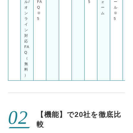
ル/
FA
5
ォ
ー
FA
オ
Q
ー
ル
Q
ン
※
ム
※
※
ラ
5
5
5
イ
ン
対
応
FA
Q
（
無
料
）
【機能】で20社を徹底比
較