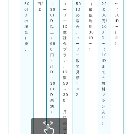
50
円/
（
ユ
50
（
22
〜
,7
0I
ID
30
ー
ID
最
,0
（
10
D
0I
ザ
の
低
00
30
円
の
D
ー
場
利
円/
ID
＋
場
以
ID
合
用
10
〜
従
合
上
数
、
30
0I
）
量
）
）
課
ユ
ID
D
※
料
※
66
金
ー
〜
〜
2
金
3
0
プ
ザ
）
（
31
円
ラ
ー
10
9
～
ン
数
ID
円/
/I
、
で
ま
ID
D
ID
見
で
～
（
数
積
の
（
30
50
）
無
教
0I
～
※
料
材
D
30
2
プ
作
未
0
ラ
成
満
、
ン
ソ
）
月
あ
フ
払
り
ト
の
）
な
場
し