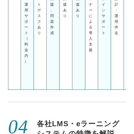
運
ト
援
援
援
ナ
イ
計
定
用
デ
、
あ
あ
ー
ン
・
支
サ
ス
問
り
り
に
サ
運
援
ポ
ク
題
よ
ポ
用
、
ー
あ
作
る
ー
伴
サ
ト
り
成
導
ト
走
ポ
（
入
ー
料
支
ト
金
援
窓
内
口
）
各社LMS・eラーニング
システムの特徴を解説