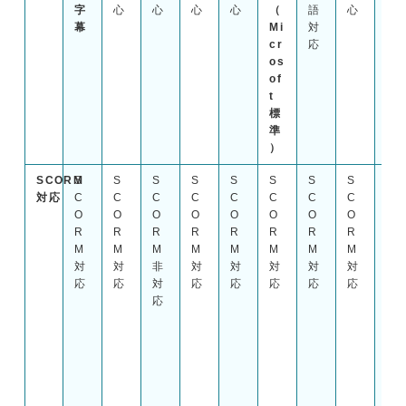
字
心
心
心
心
（
語
心
対
幕
Mi
対
応
cr
応
os
of
t
標
準
）
SCORM
S
S
S
S
S
S
S
S
S
対応
C
C
C
C
C
C
C
C
C
O
O
O
O
O
O
O
O
O
R
R
R
R
R
R
R
R
R
M
M
M
M
M
M
M
M
M
対
対
非
対
対
対
対
対
対
応
応
対
応
応
応
応
応
応
応