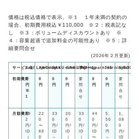
価格は税込価格で表示、※１ １年未満の契約の
場合、初期費用税込￥110,000 ※２：税表記な
し ※３：ボリュームディスカウントあり ※
４：容量超過で追加料金の可能性あり ※５：詳
細要問合せ
(2026年２月更新)
サービス名
Leaf Lightning
AirCourse
SAKU-SAKU Testing
eden LMS
学び〜と
Learn365
learningBOX
Smart Bo
Pl
初期費用
0
0
0
0
要
0
0
要
0
円
円
円
円
問
円
円
問
円
※
合
合
1
せ
せ
月額費用
19
22
33
30
33
44
5,
1,
基
2
0
0
0
0
0
50
08
本
円/
〜
円/
円/
円/
円/
0
0
料
ID
66
ID
ID
ID
ID
円
円/
金
（
0
～
（
（
〜
～
ID
17