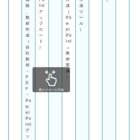
能
int
成
成
、
ア
（
ツ
教
ッ
Po
ー
材
プ
w
ル
作
ロ
er
）
成
ー
Po
（
ド
int
自
）
→
社
教
動
材
画
変
・
換
P
）
D
F
横スクロール可能

・
（shift + マウスホイ
ール）
Po
w
er
Po
int
ア
ッ