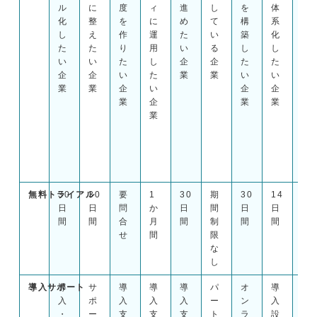
ル
に
度
ィ
進
し
を
体
に
化
整
を
に
め
て
構
系
作
し
え
作
運
た
い
築
化
り
た
た
り
用
い
る
し
し
た
い
い
た
し
企
企
た
た
い
企
企
い
た
業
業
い
い
企
業
業
企
い
企
企
業
業
企
業
業
業
無料トライアル
30
30
要
1
30
期
30
14
要
日
日
問
か
日
間
日
日
問
間
間
合
月
間
制
間
間
合
せ
間
限
せ
な
し
導入サポート
導
サ
導
導
導
パ
オ
導
初
入
ポ
入
入
入
ー
ン
入
期
・
ー
支
支
支
ト
ラ
設
設