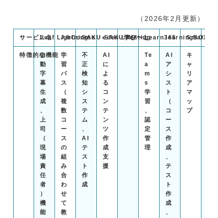
（2026年2月更新）
サービス名
Leaf Lightning
AirCourse
SAKU-SAKU Testing
eden LMS
学び〜と
Learn365
learningBOX
Smart Bo
Pl
特徴的な機能
自
学
不
AI
Te
AI
キ
動
習
正
に
a
ア
ャ
字
パ
検
よ
m
シ
リ
幕
ス
知
る
s
ス
ア
生
（
シ
コ
学
ト
マ
成
複
ス
ン
習
（
ッ
、
数
テ
テ
、
コ
プ
上
コ
ム
ン
認
ー
司
ー
、
ツ
定
ス
（
ス
AI
作
管
作
現
の
テ
成
理
成
場
組
ス
支
、
責
み
ト
援
テ
任
合
作
ス
者
わ
成
ト
）
せ
作
機
て
成
能
教
、