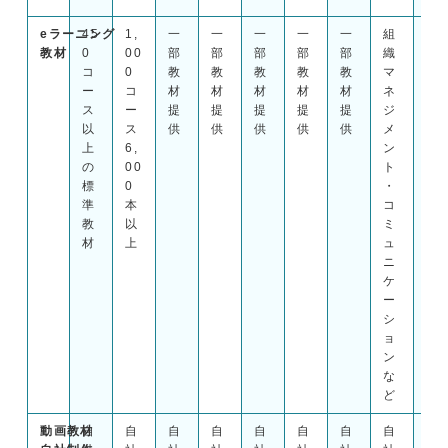
eラーニング
45
1,
一
一
一
一
一
組
L
教材
0
00
部
部
部
部
部
織
O
コ
0
教
教
教
教
教
マ
G
ー
コ
材
材
材
材
材
ネ
O
ス
ー
提
提
提
提
提
ジ
S
以
ス
供
供
供
供
供
メ
W
上
6,
ン
A
の
00
ト
R
標
0
・
E
準
本
コ
教
教
以
ミ
材
材
上
ュ
群
ニ
を
ケ
利
ー
用
シ
可
ョ
能
ン
な
ど
動画教材
自
自
自
自
自
自
自
自
自