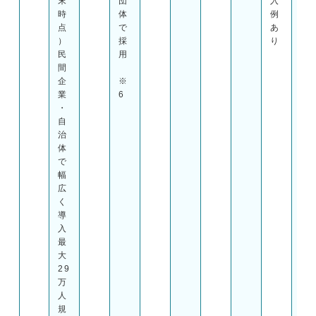
末
団
入
時
体
例
点
で
あ
）
採
り
民
用
間
企
※
業
6
・
自
治
体
で
幅
広
く
導
入
最
大
29
万
人
規