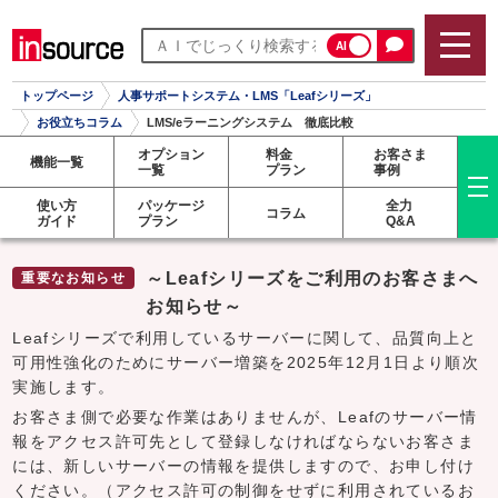
AI
トップページ
人事サポートシステム・LMS「Leafシリーズ」
お役立ちコラム
LMS/eラーニングシステム 徹底比較
オプション
料金
お客さま
機能一覧
一覧
プラン
事例
使い方
パッケージ
全力
コラム
ガイド
プラン
Q&A
～Leafシリーズをご利用のお客さまへ
お知らせ～
Leafシリーズで利用しているサーバーに関して、品質向上と
可用性強化のためにサーバー増築を2025年12月1日より順次
実施します。
お客さま側で必要な作業はありませんが、Leafのサーバー情
報をアクセス許可先として登録しなければならないお客さま
には、新しいサーバーの情報を提供しますので、お申し付け
ください。（アクセス許可の制御をせずに利用されているお