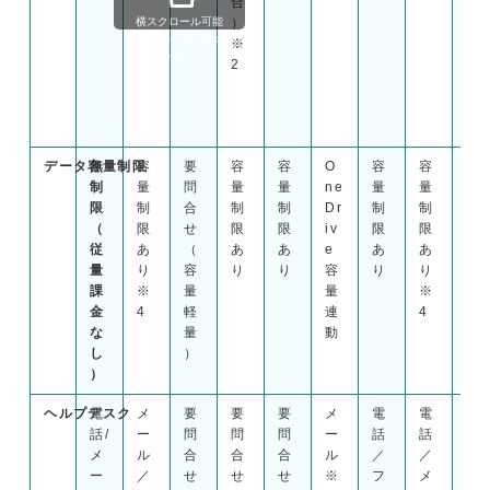
合
プ
横スクロール可能

）
ラ
（shift + マウスホイ
※
ン
ール）
2
の
場
合
）
データ容量制限
無
容
要
容
容
O
容
容
容
制
量
問
量
量
ne
量
量
量
限
制
合
制
制
Dr
制
制
制
（
限
せ
限
限
iv
限
限
限
従
あ
（
あ
あ
e
あ
あ
あ
量
り
容
り
り
容
り
り
り
課
※
量
量
※
※
金
4
軽
連
4
4
な
量
動
し
）
）
ヘルプデスク
電
メ
要
要
要
メ
電
電
メ
話/
ー
問
問
問
ー
話
話
ー
メ
ル
合
合
合
ル
／
／
ル
ー
／
せ
せ
せ
※
フ
メ
／