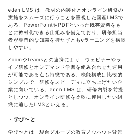
eden LMS は、教材の内製化とオンライン研修の
実施をスムーズに行うことを重視した国産LMSで
ある。PowerPointやPDFといった既存資料をも
とに教材化できる仕組みを備えており、研修担当
者が専門的な知識を持たずともeラーニングを構築
しやすい。
ZoomやTeamsとの連携により、ウェビナーやラ
イブ研修とオンデマンド学習を組み合わせた運用
が可能である点も特徴である。機能構成は比較的
シンプルで、研修をスピーディに立ち上げたい企
業に向いている。eden LMS は、研修内製を前提
としつつ、オンライン研修を柔軟に運用したい組
織に適したLMSといえる。
・学び〜と
学び〜とは、駿台グループの教育ノウハウを背景