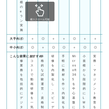
模
の
e
ラ
横スクロール可能

ン
（shift + マウスホイ
実
ール）
施
大手向け
◎
○
◎
○
○
◎
○
○
○
中小向け
◎
◎
○
◎
◎
○
◎
◎
◎
こんな企業におすすめ
研
低
本
研
手
Mi
小
実
Po
修
コ
格
修
軽
cr
規
務
w
業
ス
的
を
に
os
模
・
er
務
ト
な
内
教
oft
か
マ
Po
を
で
試
製
材
36
ら
ネ
int
包
動
験
化
を
5
段
ジ
か
括
画
運
し
作
を
階
メ
ら
的
研
営
、
り
中
的
ン
教
に
修
・
ス
内
心
に
ト
材
デ
を
資
ピ
製
基
L
教
を
ジ
一
格
ー
化
盤
M
育
大
タ
気
制
デ
を
に
S
を
量