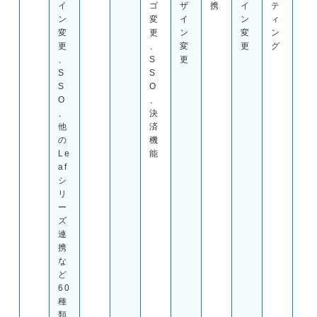
イ
ゴ
ザ
携
イ
テ
自
ン
変
イ
ン
ィ
ド
変
更
ン
変
ン
メ
更
、
変
更
グ
イ
、
S
更
ン
S
S
、
S
O
ス
O
、
ラ
、
決
イ
他
済
ド
の
機
型
Le
能
教
af
材
シ
ソ
リ
フ
ー
ト
ズ
、
連
テ
携
ス
な
ト
ど
型
60
教
種
材
類
ソ