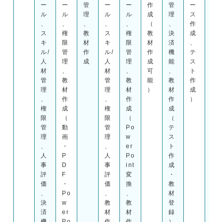
ー
ー
管
ー
ー
作
管
ー
ー
ル
ル
理
ル
ル
成
理
ス
ル
、
、
、
、
、
（
、
作
、
ス
権
教
ス
権
教
決
成
権
キ
限
材
キ
限
材
済
、
限
ル/
管
作
ル/
管
作
機
テ
管
人
理
成
人
理
成
能
ス
理
材
、
材
、
可
、
ト
、
管
教
管
教
能
教
作
教
理
材
理
材
）
材
成
材
、
作
、
作
作
）
作
権
成
権
成
成
成
限
（
限
（
（
（
管
動
管
Po
テ
専
理
画
理
w
ス
門
、
・
、
er
ト
ツ
人
P
人
Po
作
ー
事
D
事
int
成
ル
評
F
評
変
・
あ
価
・
価
換
教
り
、
Po
、
、
材
）
決
w
教
教
登
済
er
材
材
録
機
Po
作
作
）