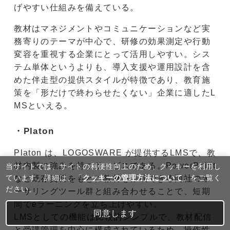
げやすい仕組みを備えている。
教材はマネジメントやコミュニケーションなど実
務寄りのテーマが中心で、研修の効果測定や行動
変容を重視する企業にとって活用しやすい。シス
テム単体というよりも、導入支援や運用設計を含
めた伴走型の提供スタイルが特徴であり、教育施
策を「形だけで終わらせたくない」企業に適したL
MSといえる。
・Platon
Platon は、LOGOSWARE が提供するLMSで、教
当サイトでは、サイトの利便性向上のため、クッキーを利⽤し
材内製に強みを持つサービスである。PowerPoint
ています。詳細は、「
クッキーの管理方法について
」をご覧く
など既存資料をもとに教材を作成できる同社のオ
ださい。
ーサリングツール群と組み合わせることで、短期
間でeラーニングを立ち上げやすい。
同意します
LMSとしての機能は比較的シンプルで、教材配信
と受講管理を中心に構成されているため、操作性