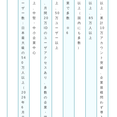
ー
上
、
上
業
以
以
以
中
ザ
、
月
、
で
上
上
上
心
ー
中
間
50
多
（
、
、
に
数
堅
20
万
数
国
85
累
広
：
・
万
ユ
内
万
計
く
日
中
ID
ー
※
に
人
10
導
本
小
の
ザ
6
も
以
万
入
最
企
ユ
ー
多
上
ア
※
大
業
ー
以
数
カ
6
級
中
ザ
上
）
ウ
の
心
ア
ン
54
ク
ト
0
セ
突
万
ス
破
人
あ
、
以
り
企
上
、
業
（
多
規
20
数
模
26
の
問
年
企
わ
6
業
ず
月
・
導