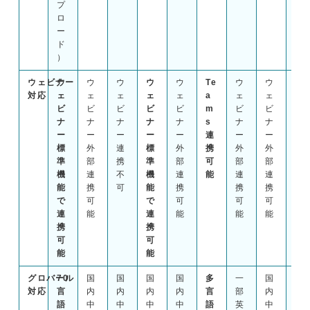
プ
ロ
ー
ド
）
ウェビナー
ウ
ウ
ウ
ウ
ウ
Te
ウ
ウ
ウ
対応
ェ
ェ
ェ
ェ
ェ
a
ェ
ェ
ェ
ビ
ビ
ビ
ビ
ビ
m
ビ
ビ
ビ
ナ
ナ
ナ
ナ
ナ
s
ナ
ナ
ナ
ー
ー
ー
ー
ー
連
ー
ー
ー
標
外
連
標
外
携
外
外
外
準
部
携
準
部
可
部
部
部
機
連
不
機
連
能
連
連
連
能
携
可
能
携
携
携
携
で
可
で
可
可
可
可
連
能
連
能
能
能
能
携
携
可
可
能
能
グロバール
70
国
国
国
国
多
一
国
多
対応
言
内
内
内
内
言
部
内
言
語
中
中
中
中
語
英
中
語