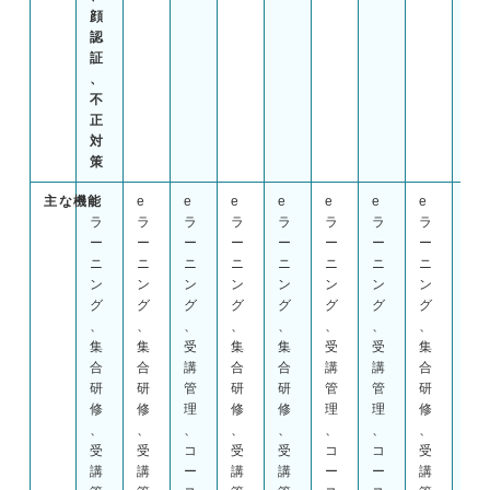
顔
認
証
、
不
正
対
策
主な機能
e
e
e
e
e
e
e
e
e
ラ
ラ
ラ
ラ
ラ
ラ
ラ
ラ
ラ
ー
ー
ー
ー
ー
ー
ー
ー
ー
ニ
ニ
ニ
ニ
ニ
ニ
ニ
ニ
ニ
ン
ン
ン
ン
ン
ン
ン
ン
ン
グ
グ
グ
グ
グ
グ
グ
グ
グ
、
、
、
、
、
、
、
、
、
集
集
受
集
集
受
受
集
集
合
合
講
合
合
講
講
合
合
研
研
管
研
研
管
管
研
研
修
修
理
修
修
理
理
修
修
、
、
、
、
、
、
、
、
、
受
受
コ
受
受
コ
コ
受
受
講
講
ー
講
講
ー
ー
講
講