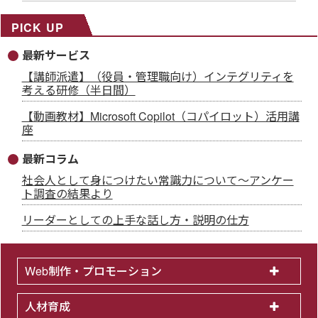
PICK UP
最新サービス
【講師派遣】（役員・管理職向け）インテグリティを
考える研修（半日間）
【動画教材】Microsoft Copilot（コパイロット）活用講
座
最新コラム
社会人として身につけたい常識力について～アンケー
ト調査の結果より
リーダーとしての上手な話し方・説明の仕方
Web制作・プロモーション
人材育成