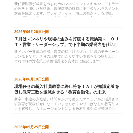
新任管理職が成果を出すためのマネジメントスキルや、アドラー
心理学を用いた対話術、職場環境の維持に不可欠なハラスメント
対策を解説します。プレイヤーから一段上の視点へ。管理職とし
ての「型」を身につけ、自信を持ってチームを率いるリーダーを
目指しましょう。
2026年06月26日
公開
７月はマンネリや現場の歪みを打破する転換期～「ＯＪ
Ｔ・営業・リーダーシップ」で下半期の爆発力を仕込む
新メンバー育成の停滞、営業の底上げの遅れ、組織のモチベーシ
ョン低下など、７月の現場で起こりやすい課題を３つ取り上げ、
それぞれの対応策と研修活用法を具体的に解説します。
2026年06月19日
公開
現場任せの新入社員教育に終止符を！ＡＩが知識定着を
促し教育工数を激減させる「教育自動化」の未来
新卒・中途の入社後、時間をかけて整えたマニュアルが活用され
ず教育が現場任せになっていませんか？やりっぱなしの教育リス
クを解説し、ＡＩエージェントによる教材生成や進捗管理で工数
を激減させる未来を提案します。
2026年05月25日
公開