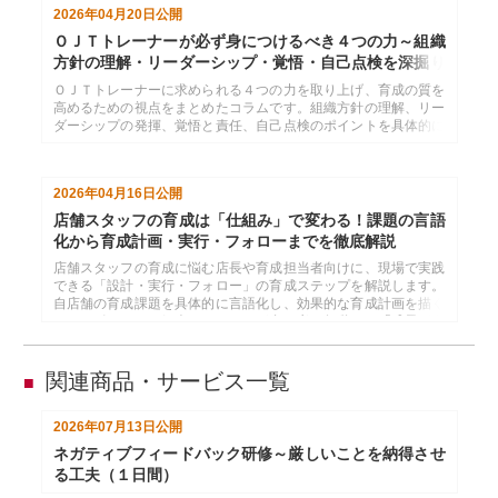
2026年04月20日
公開
ＯＪＴトレーナーが必ず身につけるべき４つの力～組織
方針の理解・リーダーシップ・覚悟・自己点検を深掘り
する
ＯＪＴトレーナーに求められる４つの力を取り上げ、育成の質を
高めるための視点をまとめたコラムです。組織方針の理解、リー
ダーシップの発揮、覚悟と責任、自己点検のポイントを具体的に
解説し、明日からの指導に生かせる考え方を示します。
2026年04月16日
公開
店舗スタッフの育成は「仕組み」で変わる！課題の言語
化から育成計画・実行・フォローまでを徹底解説
店舗スタッフの育成に悩む店長や育成担当者向けに、現場で実践
できる「設計・実行・フォロー」の育成ステップを解説します。
自店舗の育成課題を具体的に言語化し、効果的な育成計画を描く
ためのポイントを紹介。スタッフが自ら考え行動する「成果が上
がる店舗づくり」を実現するためのノウハウと、おすすめの研修
サービスをご案内します。
関連商品・サービス一覧
■
2026年07月13日
公開
ネガティブフィードバック研修～厳しいことを納得させ
る工夫（１日間）