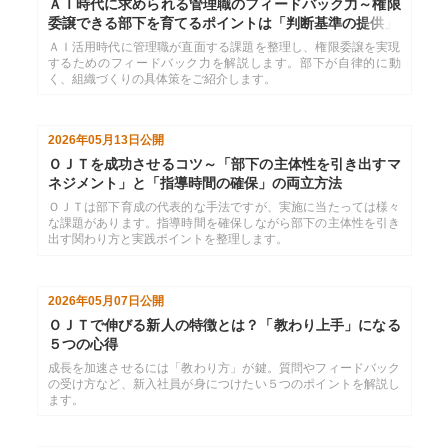
ＡＩ時代に求められる管理職のフィードバック力～権限
委譲できる部下を育てるポイントは「判断基準の提供」
ＡＩ活用時代に管理職が直面する課題を整理し、権限委譲を実現
するためのフィードバック力を解説します。部下が自律的に動
く、組織づくりの具体策をご紹介します。
2026年05月13日
公開
ＯＪＴを成功させるコツ～「部下の主体性を引き出すマ
ネジメント」と「指導時間の確保」の両立方法
ＯＪＴは部下育成の代表的な手法ですが、実施に当たっては様々
な課題があります。指導時間を確保しながら部下の主体性を引き
出す関わり方と実践ポイントを整理します。
2026年05月07日
公開
ＯＪＴで伸びる新人の特徴とは？「教わり上手」になる
５つの心得
成長を加速させるには「教わり方」が鍵。質問やフィードバック
の受け方など、新入社員が身につけたい５つのポイントを解説し
ます。