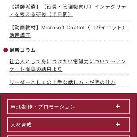
【講師派遣】（役員・管理職向け）インテグリテ
ィを考える研修（半日間）
【動画教材】Microsoft Copilot（コパイロット）
活用講座
最新コラム
社会人として身につけたい常識力について～アン
ケート調査の結果より
リーダーとしての上手な話し方・説明の仕方
Web制作・プロモーション
人材育成