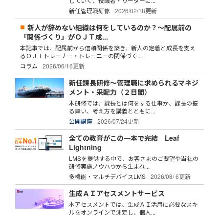
していく、役職者・リーダーに...
新任管理職研修
2026/02/18更新
新人が辞めない組織は何をしているのか？～配属前の
「関係づくり」がＯＪＴ成...
本記事では、配属前から信頼関係を築き、新人の定着と成長を支え
るＯＪＴトレーナー・トレーニーの関係づく...
コラム
2026/06/16更新
新任課長研修～管理職に求められるマネジ
メント・采配力（２日間）
本研修では、課長とは何をする仕事か、課長の振
る舞い、考え方を講義とともに...
公開講座
2026/07/24更新
全ての教育がこの一本で完結 Leaf
Lightning
LMSを提供する中で、お客さまのご要望や当社の
研修実施ノウハウから生まれ...
多機能・マルチデバイスLMS
2026/08/ 6更新
生成ＡＩアセスメントサービス
本アセスメントでは、生成ＡＩ活用に必要なスキ
ルをオンラインで測定し、個人...