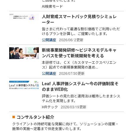
AI検索モード
人財育成スマートパック見積りシミュレ
ーター
皆さまに代わって最適な割引価格でご利用いただ
けるプランを計算し、ご提案いたします。
公開講座
2026/06/ 2更新
新規事業開発研修～ビジネスモデルキャ
ンバスを使って新規開発を考える
本研修では、ＣＸ（カスタマーエクスペリエン
ス）起点での新規事業開発の進め...
公開講座
2026/07/30更新
Leaf 人事評価システム～今の評価制度そ
のままWEB化
評価シートの見た目と運用法は維持したままシス
テム化を実現します。
HRテック
2026/03/19更新
コンサルタント紹介
クライアントの持続可能な発展に向けて、ソリューションの提案・
施策の実施～定着まで伴走支援いたします。