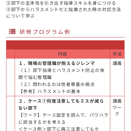
②部下の主体性を引き出す指導スキルを身につける
③部下からハラスメントだと指摘された時の対応方法
について学ぶ
研修プログラム例
内容
手法
１．現場の管理職が抱えるジレンマ
講義
（１）部下指導とハラスメント防止の狭
間で悩む管理職
（２）問われるのは他者尊重の視点
【参考】ハラスメントの基本
２．ケース①何度注意してもミスが減ら
講義
ワー
ない部下
ク
【ワーク】ケース設定を読んで、パワハラ
に該当するかを考える
＜ケース例＞部下に再三注意してもホ