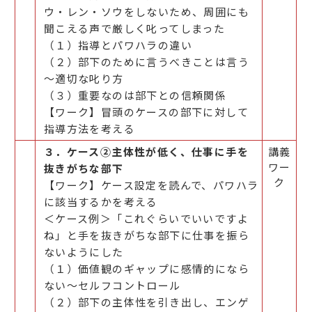
ウ・レン・ソウをしないため、周囲にも
聞こえる声で厳しく叱ってしまった
（１）指導とパワハラの違い
（２）部下のために言うべきことは言う
～適切な叱り方
（３）重要なのは部下との信頼関係
【ワーク】冒頭のケースの部下に対して
指導方法を考える
３．ケース②主体性が低く、仕事に手を
講義
ワー
抜きがちな部下
ク
【ワーク】ケース設定を読んで、パワハラ
に該当するかを考える
＜ケース例＞「これぐらいでいいですよ
ね」と手を抜きがちな部下に仕事を振ら
ないようにした
（１）価値観のギャップに感情的になら
ない～セルフコントロール
（２）部下の主体性を引き出し、エンゲ