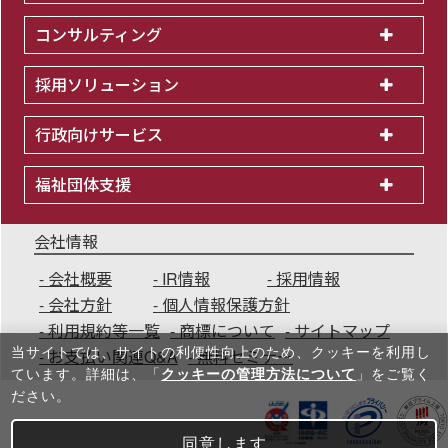
コンサルティング
採用ソリューション
行政向けサービス
福祉団体支援
会社情報
会社概要
IR情報
採用情報
会社方針
個人情報保護方針
利用規約等一覧
商標について
サイトマップ
当サイトでは、サイトの利便性向上のため、クッキーを利⽤し
お支払い関連Q&A
無料セミナー
ています。詳細は、「
クッキーの管理方法について
」をご覧く
ださい。
同意します