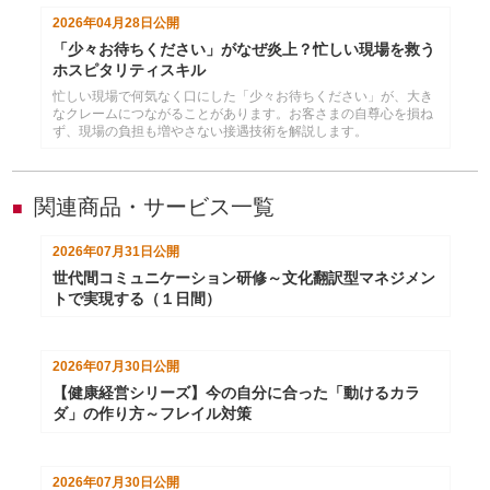
分かりました。実践的な考え方と改善の方向性を解説します。
2026年04月28日
公開
「少々お待ちください」がなぜ炎上？忙しい現場を救う
ホスピタリティスキル
忙しい現場で何気なく口にした「少々お待ちください」が、大き
なクレームにつながることがあります。お客さまの自尊心を損ね
ず、現場の負担も増やさない接遇技術を解説します。
関連商品・サービス一覧
■
2026年07月31日
公開
世代間コミュニケーション研修～文化翻訳型マネジメン
トで実現する（１日間）
2026年07月30日
公開
【健康経営シリーズ】今の自分に合った「動けるカラ
ダ」の作り方～フレイル対策
2026年07月30日
公開