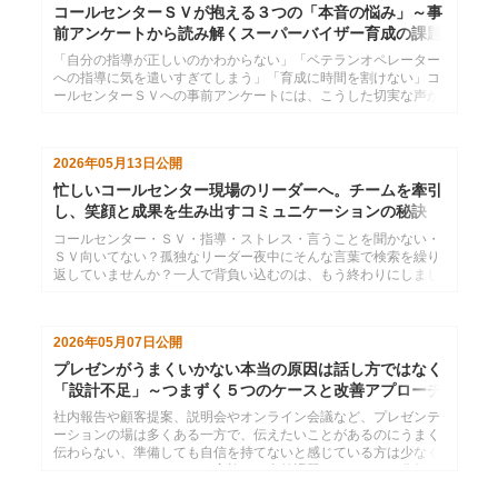
コールセンターＳＶが抱える３つの「本音の悩み」～事
前アンケートから読み解くスーパーバイザー育成の課題
と解決策
「自分の指導が正しいのかわからない」「ベテランオペレーター
への指導に気を遣いすぎてしまう」「育成に時間を割けない」コ
ールセンターＳＶへの事前アンケートには、こうした切実な声が
数多く寄せられました。本記事では、現場ＳＶのリアルな悩みを
3つのテーマに整理し、管理職やオペレーターからＳＶに何が期
待されているのかを明らかにします。課題の構造を理解すること
2026年05月13日
公開
で、ＳＶを育てる研修・マネジメント設計に役立つ具体的な視点
を提供します。
忙しいコールセンター現場のリーダーへ。チームを牽引
し、笑顔と成果を生み出すコミュニケーションの秘訣
コールセンター・ＳＶ・指導・ストレス・言うことを聞かない・
ＳＶ向いてない？孤独なリーダー夜中にそんな言葉で検索を繰り
返していませんか？一人で背負い込むのは、もう終わりにしまし
ょう。自身の役割を再認識し、コーチングとマネジメントを味方
につければ、現場の空気は劇的に変わります。明日からの毎日
を、もっとポジティブに変えるヒントがここにあります。
2026年05月07日
公開
プレゼンがうまくいかない本当の原因は話し方ではなく
「設計不足」～つまずく５つのケースと改善アプローチ
社内報告や顧客提案、説明会やオンライン会議など、プレゼンテ
ーションの場は多くある一方で、伝えたいことがあるのにうまく
伝わらない、準備しても自信を持てないと感じている方は少なく
ありません。インソースが実施した事前課題アンケートを分析す
ると、多くの方が共通して同じポイントでつまずいていることが