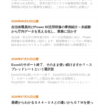
が求められる時代に。思考力低下のリスクや厳選採用の加速、人
間関係の対話力の重要性を解説し、これからの時代に必要な2つ
のコミュニケーション力と効果的な育成法を提言します。
2026年08月03日
公開
自治体職員向けPower BI活用研修の事例紹介～未経験
から庁内データを見える化し、業務に活かす
自治体・官公庁の来年度のDX・データ活用施策に向け、Power
BI研修の企画事例をご紹介します。動画教材とハンズオン研修を
組み合わせたカリキュラム例や、仕様書作成から研修運営までの
支援内容をまとめています。
2026年07月31日
公開
Excelのサポート終了、そのまま使い続けますか？～ス
プレッドシートという選択肢
Excel2019は既にサポート終了、Excel2021も2026年10月に終
了。サポートが終了した製品を使い続ける危険性と、
Excel2024・Microsoft 365・Googleスプレッドシートという３つ
の選択肢の紹介
2026年07月31日
公開
基礎からわかるＧＡ４～ＵＡとの違いからＧＴＭを使っ