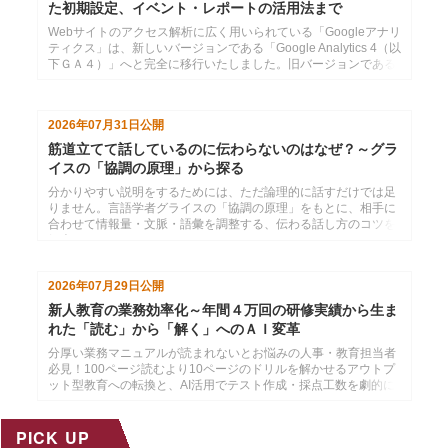
た初期設定、イベント・レポートの活用法まで
Webサイトのアクセス解析に広く用いられている「Googleアナリ
ティクス」は、新しいバージョンである「Google Analytics 4（以
下ＧＡ４）」へと完全に移行いたしました。旧バージョンである
「ユニバーサルアナリティク...
2026年07月31日
公開
筋道立てて話しているのに伝わらないのはなぜ？～グラ
イスの「協調の原理」から探る
分かりやすい説明をするためには、ただ論理的に話すだけでは足
りません。言語学者グライスの「協調の原理」をもとに、相手に
合わせて情報量・文脈・語彙を調整する、伝わる話し方のコツを
紹介します。
2026年07月29日
公開
新人教育の業務効率化～年間４万回の研修実績から生ま
れた「読む」から「解く」へのＡＩ変革
分厚い業務マニュアルが読まれないとお悩みの人事・教育担当者
必見！100ページ読むより10ページのドリルを解かせるアウトプ
ット型教育への転換と、AI活用でテスト作成・採点工数を劇的に
削減する方法を解説。
PICK UP