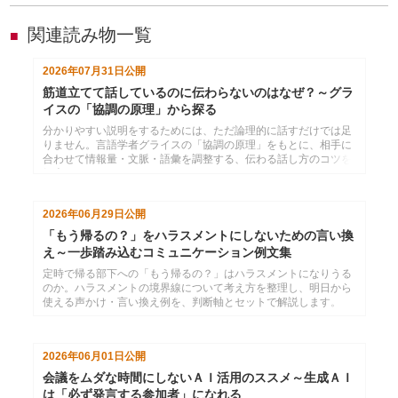
関連読み物一覧
■
2026年07月31日
公開
筋道立てて話しているのに伝わらないのはなぜ？～グラ
イスの「協調の原理」から探る
分かりやすい説明をするためには、ただ論理的に話すだけでは足
りません。言語学者グライスの「協調の原理」をもとに、相手に
合わせて情報量・文脈・語彙を調整する、伝わる話し方のコツを
紹介します。
2026年06月29日
公開
「もう帰るの？」をハラスメントにしないための言い換
え～一歩踏み込むコミュニケーション例文集
定時で帰る部下への「もう帰るの？」はハラスメントになりうる
のか。ハラスメントの境界線について考え方を整理し、明日から
使える声かけ・言い換え例を、判断軸とセットで解説します。
2026年06月01日
公開
会議をムダな時間にしないＡＩ活用のススメ～生成ＡＩ
は「必ず発言する参加者」になれる