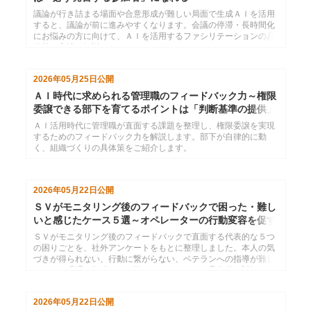
議論が行き詰まる場面や合意形成が難しい局面で生成ＡＩを活用
すると、議論が前に進みやすくなります。会議の停滞・長時間化
にお悩みの方に向けて、ＡＩを活用するファシリテーションの具
体的な方法を解説します。
2026年05月25日
公開
ＡＩ時代に求められる管理職のフィードバック力～権限
委譲できる部下を育てるポイントは「判断基準の提供」
ＡＩ活用時代に管理職が直面する課題を整理し、権限委譲を実現
するためのフィードバック力を解説します。部下が自律的に動
く、組織づくりの具体策をご紹介します。
2026年05月22日
公開
ＳＶがモニタリング後のフィードバックで困った・難し
いと感じたケース５選～オペレーターの行動変容を促す
には
ＳＶがモニタリング後のフィードバックで直面する代表的な５つ
の困りごとを、社外アンケートをもとに整理しました。本人の気
づきが得られない、行動に繋がらない、ベテランへの指導が難し
いなど、現場で頻発するお悩みごとについて、具体的な対処のヒ
ントを解説します。
2026年05月22日
公開