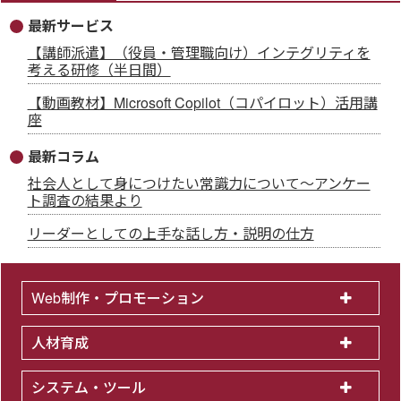
最新サービス
【講師派遣】（役員・管理職向け）インテグリティを
考える研修（半日間）
【動画教材】Microsoft Copilot（コパイロット）活用講
座
最新コラム
社会人として身につけたい常識力について～アンケー
ト調査の結果より
リーダーとしての上手な話し方・説明の仕方
Web制作・プロモーション
人材育成
システム・ツール