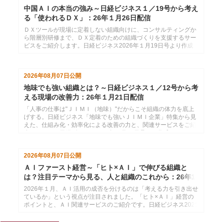
中国ＡＩの本当の強み～日経ビジネス１／19号から考え
る「使われるＤＸ」：26年１月26日配信
ＤＸツールが現場に定着しない組織向けに、コンサルティングか
ら階層別研修まで、ＤＸ定着のための組織づくりを支援するサー
ビスをご紹介します。日経ビジネス2026年１月19日号より作成
した、インソースのメールマガジン26年１月26日配信分です。
2026年08月07日
公開
地味でも強い組織とは？～日経ビジネス１／12号から考
える現場の改善力：26年１月21日配信
「人事の仕事は"ＪＩＭＩ（地味）"だからこそ組織の体力を底上
げする。日経ビジネス「地味でも強いＪＩＭＩ企業」特集から見
えた、仕組み化・効率化による改善の力と、関連サービスをご紹
介します。」日経ビジネス2026年１月12日号より作成した、イ
ンソースのメールマガジン26年１月21配信分です。
2026年08月07日
公開
ＡＩファースト経営～「ヒト×ＡＩ」で伸びる組織と
は？注目テーマから見る、人と組織のこれから：26年1
月14日配信
2026年１月、ＡＩ活用の成否を分けるのは「考える力を引き出せ
ているか」という視点が注目されました。「ヒト×ＡＩ」経営の
ポイントと、ＡＩ関連サービスのご紹介です。日経ビジネス2025
年12月29日・2026年１月５日号より作成した、インソースのメ
ールマガジン26年１月14配信分です。