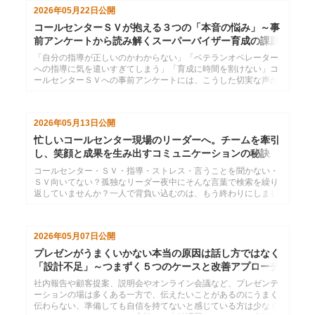
2026年05月22日
公開
コールセンターＳＶが抱える３つの「本音の悩み」～事
前アンケートから読み解くスーパーバイザー育成の課題
と解決策
「自分の指導が正しいのかわからない」「ベテランオペレーター
への指導に気を遣いすぎてしまう」「育成に時間を割けない」コ
ールセンターＳＶへの事前アンケートには、こうした切実な声が
数多く寄せられました。本記事では、現場ＳＶのリアルな悩みを
3つのテーマに整理し、管理職やオペレーターからＳＶに何が期
待されているのかを明らかにします。課題の構造を理解すること
2026年05月13日
公開
で、ＳＶを育てる研修・マネジメント設計に役立つ具体的な視点
を提供します。
忙しいコールセンター現場のリーダーへ。チームを牽引
し、笑顔と成果を生み出すコミュニケーションの秘訣
コールセンター・ＳＶ・指導・ストレス・言うことを聞かない・
ＳＶ向いてない？孤独なリーダー夜中にそんな言葉で検索を繰り
返していませんか？一人で背負い込むのは、もう終わりにしまし
ょう。自身の役割を再認識し、コーチングとマネジメントを味方
につければ、現場の空気は劇的に変わります。明日からの毎日
を、もっとポジティブに変えるヒントがここにあります。
2026年05月07日
公開
プレゼンがうまくいかない本当の原因は話し方ではなく
「設計不足」～つまずく５つのケースと改善アプローチ
社内報告や顧客提案、説明会やオンライン会議など、プレゼンテ
ーションの場は多くある一方で、伝えたいことがあるのにうまく
伝わらない、準備しても自信を持てないと感じている方は少なく