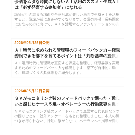
会議をムダな時間にしないＡＩ活用のススメ～生成ＡＩ
は「必ず発言する参加者」になれる
議論が行き詰まる場面や合意形成が難しい局面で生成ＡＩを活用
すると、議論が前に進みやすくなります。会議の停滞・長時間化
にお悩みの方に向けて、ＡＩを活用するファシリテーションの具
体的な方法を解説します。
2026年05月25日
公開
ＡＩ時代に求められる管理職のフィードバック力～権限
委譲できる部下を育てるポイントは「判断基準の提供」
ＡＩ活用時代に管理職が直面する課題を整理し、権限委譲を実現
するためのフィードバック力を解説します。部下が自律的に動
く、組織づくりの具体策をご紹介します。
2026年05月22日
公開
ＳＶがモニタリング後のフィードバックで困った・難し
いと感じたケース５選～オペレーターの行動変容を促す
には
ＳＶがモニタリング後のフィードバックで直面する代表的な５つ
の困りごとを、社外アンケートをもとに整理しました。本人の気
づきが得られない、行動に繋がらない、ベテランへの指導が難し
いなど、現場で頻発するお悩みごとについて、具体的な対処のヒ
ントを解説します。