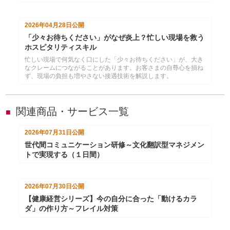
ありません。インソースが実施した事前課題アンケートを分析す
ると、多くの方が共通して同じポイントでつまずいていることが
分かりました。実践的な考え方と改善の方向性を解説します。
2026年04月28日
公開
「少々お待ちください」がなぜ炎上？忙しい現場を救う
ホスピタリティスキル
忙しい現場で何気なく口にした「少々お待ちください」が、大き
なクレームにつながることがあります。お客さまの自尊心を損ね
ず、現場の負担も増やさない接遇技術を解説します。
関連商品・サービス一覧
■
2026年07月31日
公開
世代間コミュニケーション研修～文化翻訳型マネジメン
トで実現する（１日間）
2026年07月30日
公開
【健康経営シリーズ】今の自分に合った「動けるカラ
ダ」の作り方～フレイル対策