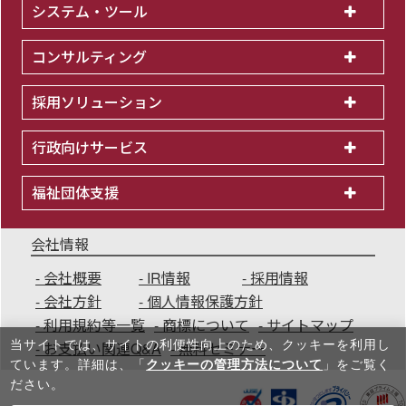
システム・ツール
コンサルティング
採用ソリューション
行政向けサービス
福祉団体支援
会社情報
会社概要
IR情報
採用情報
会社方針
個人情報保護方針
利用規約等一覧
商標について
サイトマップ
当サイトでは、サイトの利便性向上のため、クッキーを利⽤し
お支払い関連Q&A
無料セミナー
ています。詳細は、「
クッキーの管理方法について
」をご覧く
ださい。