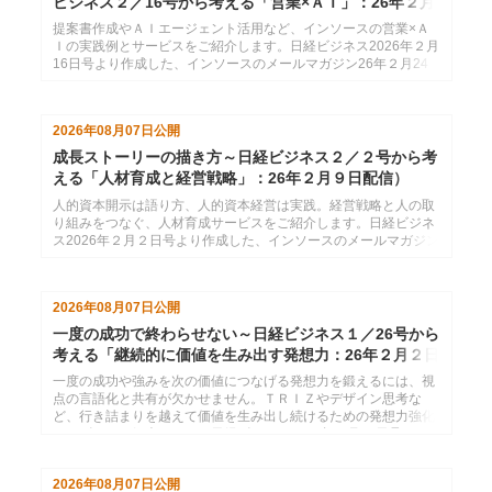
ビジネス２／16号から考える「営業×ＡＩ」：26年２月
24日配信
提案書作成やＡＩエージェント活用など、インソースの営業×Ａ
Ｉの実践例とサービスをご紹介します。日経ビジネス2026年２月
16日号より作成した、インソースのメールマガジン26年２月24
日配信分です。
2026年08月07日
公開
成長ストーリーの描き方～日経ビジネス２／２号から考
える「人材育成と経営戦略」：26年２月９日配信）
人的資本開示は語り方、人的資本経営は実践。経営戦略と人の取
り組みをつなぐ、人材育成サービスをご紹介します。日経ビジネ
ス2026年２月２日号より作成した、インソースのメールマガジン
26年２月９日配信分です。
2026年08月07日
公開
一度の成功で終わらせない～日経ビジネス１／26号から
考える「継続的に価値を生み出す発想力：26年２月２日
配信
一度の成功や強みを次の価値につなげる発想力を鍛えるには、視
点の言語化と共有が欠かせません。ＴＲＩＺやデザイン思考な
ど、行き詰まりを越えて価値を生み出し続けるための発想力強化
サービスをご紹介します。日経ビジネス2026年１月26日号より
作成した、インソースのメールマガジン26年２月２日配信分で
す。
2026年08月07日
公開