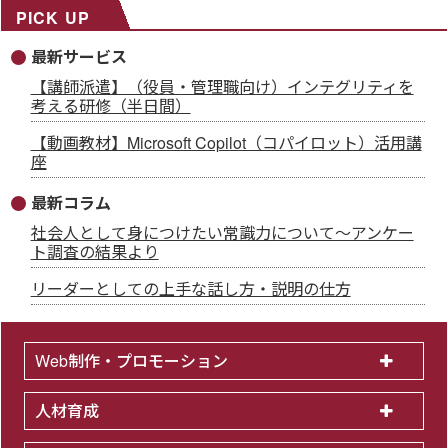
PICK UP
最新サービス
【講師派遣】（役員・管理職向け）インテグリティを
考える研修（半日間）
【動画教材】Microsoft Copilot（コパイロット）活用講
座
最新コラム
社会人として身につけたい常識力について～アンケー
ト調査の結果より
リーダーとしての上手な話し方・説明の仕方
Web制作・プロモーション
人材育成