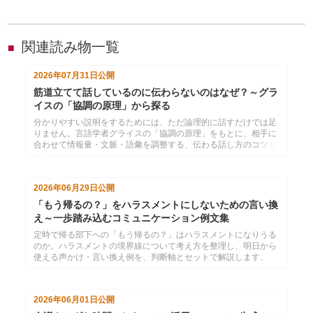
関連読み物一覧
■
2026年07月31日
公開
筋道立てて話しているのに伝わらないのはなぜ？～グラ
イスの「協調の原理」から探る
分かりやすい説明をするためには、ただ論理的に話すだけでは足
りません。言語学者グライスの「協調の原理」をもとに、相手に
合わせて情報量・文脈・語彙を調整する、伝わる話し方のコツを
紹介します。
2026年06月29日
公開
「もう帰るの？」をハラスメントにしないための言い換
え～一歩踏み込むコミュニケーション例文集
定時で帰る部下への「もう帰るの？」はハラスメントになりうる
のか。ハラスメントの境界線について考え方を整理し、明日から
使える声かけ・言い換え例を、判断軸とセットで解説します。
2026年06月01日
公開