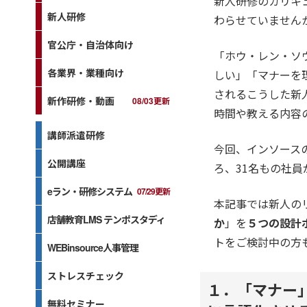
新人研修のカリキ
新人研修
わらせていません
官公庁・自治体向け
「ホウ・レン・ソ
各業界・業種向け
しい」「マナーを
されるこうした新
新作研修・動画
08/03更新
時間や教える内容
講師派遣研修
今回、インソース
公開講座
ろ、31名もの社
eラン・研修システム
07/29更新
本記事では新人の
店舗教育LMS テンポスタディ
か
」を
５つの設計
トをご検討中の方
WEBinsource人事管理
ストレスチェック
１．「マナー
無料セミナー