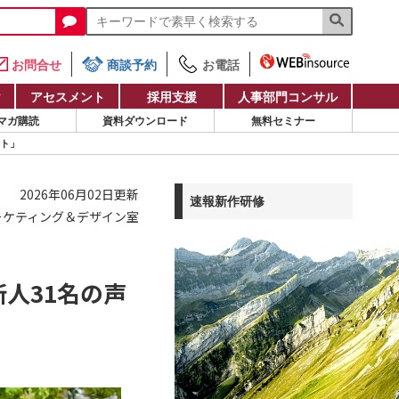
お問合せ
商談予約
お電話
け
アセスメント
採用支援
人事部門コンサル
マガ購読
資料ダウンロード
無料セミナー
ント」
2026年06月02日更新
速報新作研修
ーケティング＆デザイン室
人31名の声