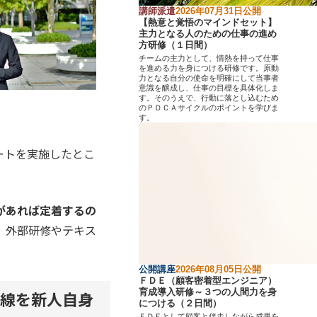
講師派遣
2026年07月31日公開
【熱意と覚悟のマインドセット】
主力となる人のための仕事の進め
方研修（１日間）
チームの主力として、情熱を持って仕事
を進める力を身につける研修です。原動
力となる自分の使命を明確にして当事者
意識を醸成し、仕事の目標を具体化しま
す。そのうえで、行動に落とし込むため
のＰＤＣＡサイクルのポイントを学びま
す。
ートを実施したとこ
があれば定着するの
、外部研修やテキス
公開講座
2026年08月05日公開
ＦＤＥ（顧客密着型エンジニア）
育成導入研修～３つの人間力を身
線を新人自身
につける（２日間）
ＦＤＥとして顧客と伴走しながら成果を