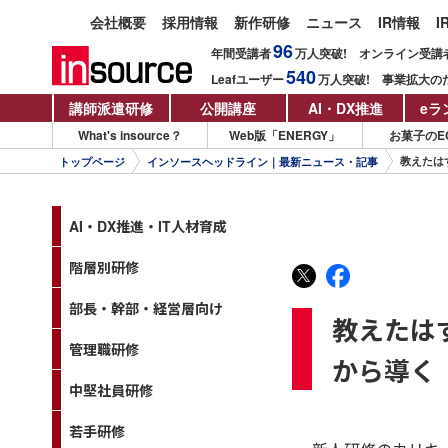
会社概要
採用情報
新作研修
ニュース
IR情報
I
96
年間受講者
万人
突破!
オンライン受講
540
Leafユーザー
万人
突破!
事業拡大の
講師派遣研修
公開講座
AI・DX推進
eラ
What's insource？
Web版「ENERGY」
お菓子のE
教えたは
トップページ
インソースヘッドライン｜最新ニュース・記事
AI・DX推進・IT人材育成
階層別研修
部長・幹部・経営層向け
教えたは
管理職研修
から導く
中堅社員研修
若手研修