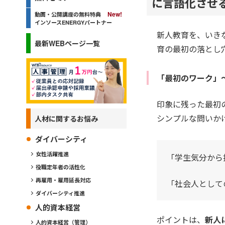
に言語化させ
動画・公開講座の無料特典
インソースENERGYパートナー
新人教育を、いき
最新WEBページ一覧
育の最初の落とし
「最初のワーク」
印象に残った最初
シンプルな問いか
人材に関するお悩み
ダイバーシティ
女性活躍推進
「学生気分から
役職定年者の活性化
再雇用・雇用延長対応
「社会人として
ダイバーシティ推進
人的資本経営
ポイントは、
新人
人的資本経営（管理）