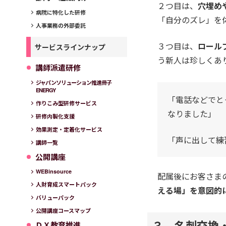
２つ目は、
穴埋め
病院に特化した研修
「自分のズレ」を
人事業務の外部委託
３つ目は、
ロール
サービスラインナップ
う新人は珍しくあ
講師派遣研修
ジャパンソリューション推進冊子
ENERGY
「電話などでと
作りこみ型研修サービス
なりました」
研修内製化支援
効果測定・定着化サービス
「声に出して練
講師一覧
公開講座
WEBinsource
配属後にお客さま
人財育成スマートパック
える場」を意図的
バリューパック
公開講座コースマップ
３．名刺交換
ＤＸ教育推進