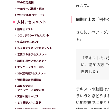
Web広告出稿
みます。
Webサーバ構築・保守
WEB記事制作サービス
同期同士の「例外
人材アセスメント
階層別テスト
さらに、ペア・グ
ＤＸリテラシーアセスメント
す。
生成AIアセスメント
新人８大スキルアセスメント
営業スキルアセスメント
「テキストとは
論理的思考アセスメント
い、講師の方に
エンゲージメント診断
きました」
360度評価アセスメント
管理職向け意識調査
昇格論文評価
テキストや動画は
アセッサー派遣型研修
ういうときどうす
文書添削サービス
い知識まで埋まり
ＩＴ基礎スキル診断
金融・生活リテラシーアセスメント