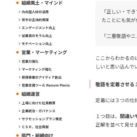
組織風土・マインド
「正しい・でき
内向型人材の活用
たことにも気が
若手の主体的発揮
エンゲージメント向上
「二重敬語やニ
従業員のモラル向上
モチベーション向上
営業・マーケティング
ここからわかるの
営業力強化
しいと思い込んで
マーケティング強化
新規事業のアイディア創出
敬語を定着させる
営業支援ツール Remote Plants
組織運営
定着には３つの仕
上場に向けた社員教育
企業統治・ガバナンス
１つ目は、
間違い
サクセッションプラン策定
正解を並べて見せ
ＣＳＲ、社会貢献
部門・組織向け