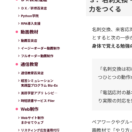
力をつくる
ＤＸ／研修百貨店
Python学院
RPA導入支援
名刺交換、来客応
動画教材
とすると次の一歩
動画百貨店
身体で覚える勉強
イージーオーダー動画制作
フルオーダー動画制作
通信教育
「名刺交換は初
通信教育百貨店
つひとつの動作
経営シミュレーション
実践型プログラム Biz-Ex
「電話応対の基
英語学習アプリ レシピ―
り実際の対応を
時短読書サービス Flier
Web制作
Webサイト制作
ペアワークやグル
まかせてウェブ
画教材で「やり方
リスティング広告運用代行