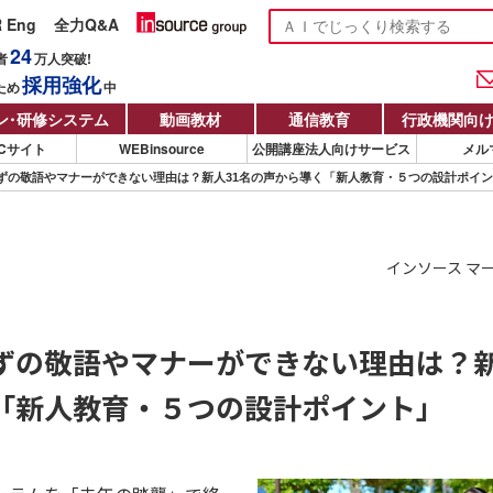
R Eng
全力Q&A
24
者
万人
突破!
採用強化
ため
中
ン
・
研修システム
動画教材
通信教育
行政機関向
Cサイト
WEBinsource
公開講座法人向けサービス
メル
ずの敬語やマナーができない理由は？新人31名の声から導く「新人教育・５つの設計ポイ
インソース マ
ずの敬語やマナーができない理由は？新
「新人教育・５つの設計ポイント」