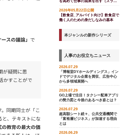
を高めて仕事の成果を出す（スライ
ド付き）
2026年05月22日公開
【飲食店_アルバイト向け】飲食店で
働く人のための身だしなみの基本
本ジャンルの新作シリーズ
ケースの議論」
で
人事のお役立ちニュース
2026.07.29
期が疑問に思
「博報堂DYホールディングス」イン
ドでデジタル企業を買収、広告中心
活かすことがで
から多領域展開へ
2026.07.29
GO上場で注目！タクシー配車アプリ
の勢力図と今後のあるべき姿とは？
す。同期同士が「こ
2026.07.29
超高額シート続々、公共交通機関で
ると、テキストにな
「富裕層ビジネス」が加速する理由
とは
式の教育の最大の価
2026.06.29