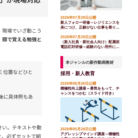
2026年07月29日公開
新人フォロー研修～レジリエンスを
身につけ、正解がない仕事を乗り越
、現場でいざ動こう
える（１日間）
2026年07月29日公開
、頭で覚える勉強と
（新入社員・新社会人向け）配属前
電話応対研修～経験のない用件にも
対応する（１日間）
本ジャンルの新作動画教材
く位置などひと
採用・新人教育
2026年06月26日公開
積極性向上講座～勇気をもって、チ
ャンスをつかむ（スライド付き）
後に具体例もあ
さい。テキストや動
2026年05月28日公開
アグレッシブマインド講座～積極性
を、必ずセットで組