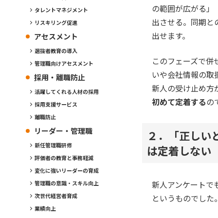
の範囲が広がる」
タレントマネジメント
出させる。同期と
リスキリング促進
出せます。
アセスメント
選抜者教育の導入
このフェーズで併
管理職向けアセスメント
いや会社情報の取
採用・離職防止
新人の受け止め方
活躍してくれる人材の採用
初めて定着する
の
採用支援サービス
離職防止
リーダー・管理職
２．「正しい
新任管理職研修
は定着しない
評価者の教育と事務軽減
変化に強いリーダーの育成
新人アンケートで
管理職の意識・スキル向上
次世代経営者育成
というものでした
業績向上