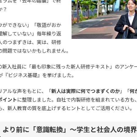
ュラムを「去年の踏襲」で終
か？
ウができない」「敬語がおか
理解していない」毎年繰り返
人のつまずきは、実は、研修
の問題ではないかもしれません。
の新入社員に「最も印象に残った新人研修テキスト」のアンケ
員が『ビジネス基礎』を挙げました。
リアルな声をもとに、「
新人は実際に何でつまずくのか
」「
何
ポイント
に整理しました。自社で内製研修を組まれている方も
も、新人教育の質を底上げするヒントとしてご活用ください。
」より前に「意識転換」～学生と社会人の境界