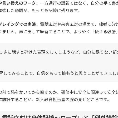
や言い換えのワーク
。一方通行の講義ではなく、自分の手で書
体感した瞬間が、もっとも記憶に残ります。
プレイングでの実演
。電話応対や来客応対の場面で、咄嗟に砕
りません。声に出して練習することで、ようやく「使える敬語
っさに話すと砕けた表現をしてしまうなど、自分に足りない部
習してみることで、自信をもって挑もうと思うことができまし
の前で恥をかいてから直すのか、研修中に安全に間違って安全
に設計すること
が、新人教育担当者の腕の見せどころです。
・電話応対は身体記憶～ロープレと「例外議論