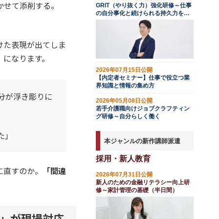
かせて添削する。
GRIT（やり抜く力）強化研修～仕事
の自分事化と続けられる持久力を育
む
けた表現が出てしま
」になります。
2026年07月15日公開
【内定者セミナー】仕事で役立つ業
界知識と情報の集め方
分が浮き彫りに
2026年05月08日公開
若手介護職向けジョブクラフティン
グ研修～自分らしく働く
た」
本ジャンルの新作講師派遣
採用・新人教育
に直すのか。
「間違
2026年07月31日公開
新人のための金融リテラシー向上研
修～家計管理の基礎（半日間）
」が現場対応