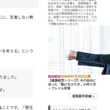
生み出すために必要な、信頼構築力、翻
訳力、実装・推進力を体系的に習得する
研修です。１日目は顧客のニーズを引き
出すための関係構築のポイントをおさ
こに、定着しない教
え、提案へのつなげ方を学びます。２日
目は、アジャイル開発のプロセスについ
て理解を深めていきます。
いを考える」という
りました」
動画教材
2026年07月30日公開
【健康経営シリーズ】今の自分に
合った「動けるカラダ」の作り方
～フレイル対策
す」
速報新作研修へ
る
ことです。「責任