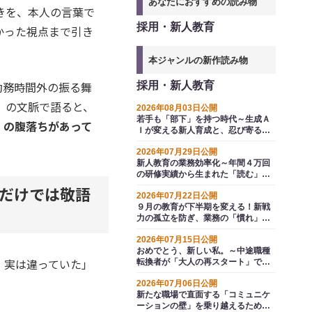
あなたにおすすめの読み物
きを、本人の言葉で
採用・新人教育
かった視点まで引き
本ジャンルの新作読み物
勤務時間外の振る舞
採用・新人教育
」の文脈で語ると、
2026年08月03日公開
若手も「部下」を持つ時代～生成Ａ
」の腹落ちがあって
Ｉが変える新人育成と、忍び寄る選
抜の波
2026年07月29日公開
新人教育の業務効率化～年間４万回
の研修実績から生まれた「読む」か
ら「解く」へのＡＩ変革
だけでは敬語
2026年07月22日公開
９月の教育が下半期を変える！新戦
力の孤立を防ぎ、業務の「慣れ」か
ら生じるエラーを防ぐ方法とは
2026年07月15日公開
おめでとう、新しい私。～中途職種
、実は違っていた」
転換者が「大人の再スタート」で即
戦力として輝くための再点検
2026年07月06日公開
新たな職場で直面する「コミュニケ
ーションの壁」を乗り越えるための