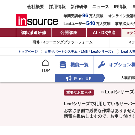
会社概要
採用情報
新作研修
ニュース
IR情報
I
96
年間受講者
万人
突破!
オンライン受講
540
Leafユーザー
万人
突破!
事業拡大の
講師派遣研修
公開講座
AI・DX推進
eラ
研修・eラーニングプラットフォーム
e
トップページ
人事サポートシステム・LMS「Leafシリーズ」
Leaf 
機能一覧
オプション
人事評価
Pick UP
～Leafシリ
Leafシリーズで利用しているサーバ
お客さま側で必要な作業はありません
情報を提供しますので、お申し付け