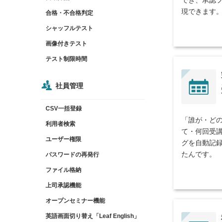
でき、承認
現できます
合格・不合格判定
シャッフルテスト
画像付きテスト
テスト制限時間
社員管理
CSV一括登録
「誰が・ど
利用者検索
て・何回受
ユーザー権限
グを自動記
たんです。
パスワードの再発行
ファイル格納
上司承認機能
オープンセミナー機能
英語画面切り替え「Leaf English」