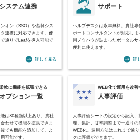
システム連携
サポート
ンオン（SSO）や基幹シス
ヘルプデスクは永年無料。貴社専
ータ連携に対応できます。使
ポートコンサルタントが対応しま
で通りでLeafを導入可能で
用ノウハウが詰まったポータルサ
便利に使えます。
詳しく見る
詳
柔軟に機能を拡張できる
WEB化で運用を改善
オプション一覧
人事評価
能は30種類以上あり、貴社
人事評価シートの設定から記入、
に合わせて機能を拡張できま
理、集計、甘辛調整まで一通りの
導入後でも機能を追加して、よ
WEB化。運用方法はこれまで通り
利用可能です。
クに評価ができます。