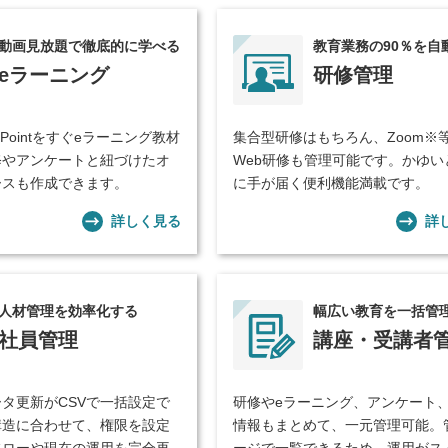
動画見放題で徹底的に学べる
教育業務の90％を自
eラーニング
研修管理
rPointをすぐeラーニング教材
集合型研修はもちろん、Zoom※
修やアンケートと紐づけたオ
Web研修も管理可能です。かゆい
ースも作成できます。
に手が届く便利機能満載です。
詳しく見る
詳
人材管理を効率化する
幅広い教育を一括管
社員管理
講座・受講者
タ更新がCSVで一括設定で
研修やeラーニング、アンケート
構造に合わせて、権限を設定
情報もまとめて、一元管理可能。