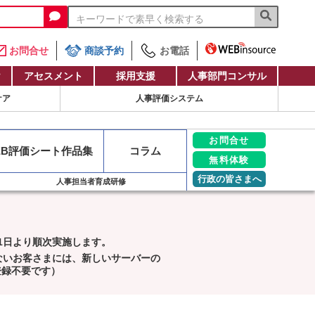
お問合せ
商談予約
お電話
け
アセスメント
採用支援
人事部門コンサル
ケア
人事評価システム
お問合せ
EB評価
シート作品集
コラム
無料体験
行政の皆さまへ
人事担当者育成研修
月1日より順次実施します。
ないお客さまには、新しいサーバーの
登録不要です）