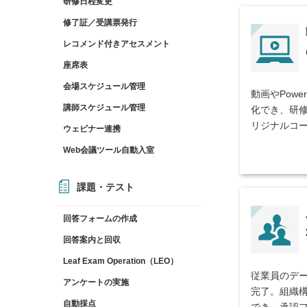
研修日程変更
修了証／受講票発行
レコメンド付きアセスメント
座席表
会場スケジュール管理
動画やPowe
講師スケジュール管理
化でき、研
リジナルコ
ウェビナー連携
Web会議ツール自動入室
課題・テスト
回答フォームの作成
回答案内と回収
Leaf Exam Operation（LEO）
従業員のデー
アンケートの実施
完了。組織
自動採点