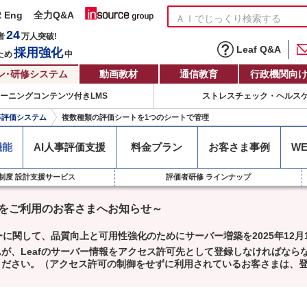
R Eng
全力Q&A
24
者
万人
突破!
Leaf Q&A
採用強化
ため
中
ン
・
研修システム
動画教材
通信教育
行政機関向
ラーニングコンテンツ付きLMS
ストレスチェック・ヘルス
人事評価システム
複数種類の評価シートを1つのシートで管理
機能
AI
人事評価支援
料金プラン
お客さま
事例
W
制度 設計支援サービス
評価者研修 ラインナップ
ーズをご利用のお客さまへお知らせ～
ーに関して、品質向上と可用性強化のためにサーバー増築を2025年12
が、Leafのサーバー情報をアクセス許可先として登録しなければなら
ください。（アクセス許可の制御をせずに利用されているお客さまは、