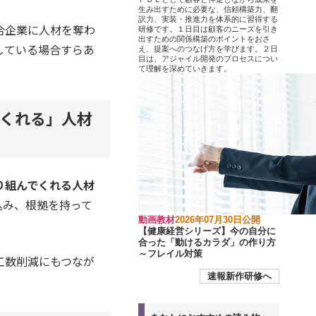
生み出すために必要な、信頼構築力、翻
訳力、実装・推進力を体系的に習得する
合企業に人材を奪わ
研修です。１日目は顧客のニーズを引き
出すための関係構築のポイントをおさ
している場合すらあ
え、提案へのつなげ方を学びます。２日
目は、アジャイル開発のプロセスについ
て理解を深めていきます。
くれる」人材
り組んでくれる人材
込み、根拠を持って
動画教材
2026年07月30日公開
【健康経営シリーズ】今の自分に
合った「動けるカラダ」の作り方
～フレイル対策
工数削減にもつなが
速報新作研修へ