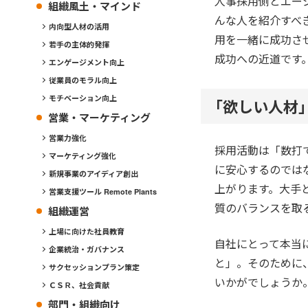
人事採用側とエー
組織風土・マインド
んな人を紹介すべ
内向型人材の活用
用を一緒に成功さ
若手の主体的発揮
成功への近道です
エンゲージメント向上
従業員のモラル向上
モチベーション向上
「欲しい人材
営業・マーケティング
営業力強化
採用活動は「数打
マーケティング強化
に安心するのでは
新規事業のアイディア創出
上がります。大手
営業支援ツール Remote Plants
質のバランスを取
組織運営
上場に向けた社員教育
自社にとって本当
企業統治・ガバナンス
と」。そのために
サクセッションプラン策定
いかがでしょうか
ＣＳＲ、社会貢献
部門・組織向け