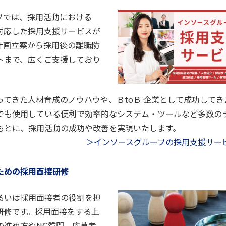
プでは、採用活動における
対応した採用支援サービスが
計画立案から採用後の離職防
トまで、広くご支援しており
てきた人材育成のノウハウや、ＢtoＢ 企業として成功してきた
でも使用している便利で効率的なシステム・ツールなど多数の
もとに、採用活動の成功や改善を実現いたします。
＞インソースグループの採用支援サー
ための採用面接研修
るいは採用面接者の役割を担
研修です。採用面接をする上
の進め方やNG質問、応募者