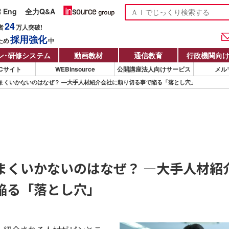
R Eng
全力Q&A
24
者
万人
突破!
採用強化
ため
中
ン
・
研修システム
動画教材
通信教育
行政機関向
Cサイト
WEBinsource
公開講座法人向けサービス
メル
まくいかないのはなぜ？ ―大手人材紹介会社に頼り切る事で陥る「落とし穴」
まくいかないのはなぜ？ ―大手人材紹
陥る「落とし穴」