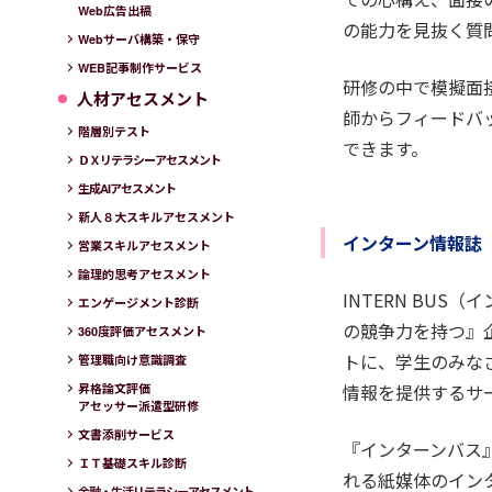
Web広告出稿
の能力を見抜く質
Webサーバ構築・保守
WEB記事制作サービス
研修の中で模擬面
人材アセスメント
師からフィードバ
階層別テスト
できます。
ＤＸリテラシーアセスメント
生成AIアセスメント
新人８大スキルアセスメント
インターン情報誌「
営業スキルアセスメント
論理的思考アセスメント
INTERN BUS
エンゲージメント診断
の競争力を持つ』
360度評価アセスメント
トに、学生のみな
管理職向け意識調査
情報を提供するサ
昇格論文評価
アセッサー派遣型研修
文書添削サービス
『インターンバス
ＩＴ基礎スキル診断
れる紙媒体のイン
金融・生活リテラシーアセスメント