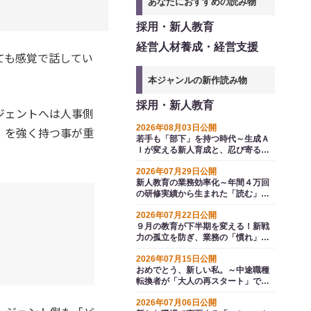
あなたにおすすめの読み物
採用・新人教育
経営人材養成・経営支援
ても感覚で話してい
本ジャンルの新作読み物
採用・新人教育
ジェントへは人事側
2026年08月03日公開
」を強く持つ事が重
若手も「部下」を持つ時代～生成Ａ
Ｉが変える新人育成と、忍び寄る選
抜の波
2026年07月29日公開
新人教育の業務効率化～年間４万回
の研修実績から生まれた「読む」か
ら「解く」へのＡＩ変革
2026年07月22日公開
９月の教育が下半期を変える！新戦
力の孤立を防ぎ、業務の「慣れ」か
ら生じるエラーを防ぐ方法とは
2026年07月15日公開
おめでとう、新しい私。～中途職種
転換者が「大人の再スタート」で即
戦力として輝くための再点検
2026年07月06日公開