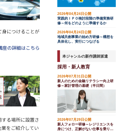
2026年04月24日公開
実践的ＩＰＯ検討段階の準備実務研
修～何をどのように準備するか
て身につけることが
2026年04月24日公開
地域共創事業の始め方研修～構想を
具体化し、実行につなげる
講座の詳細はこちら
本ジャンルの新作講師派遣
採用・新人教育
2026年07月31日公開
新人のための金融リテラシー向上研
修～家計管理の基礎（半日間）
用する場所に設置さ
2026年07月29日公開
新人フォロー研修～レジリエンスを
企業をご紹介してい
身につけ、正解がない仕事を乗り越