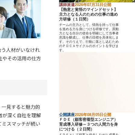
講師派遣
2026年07月31日公開
【熱意と覚悟のマインドセット】
主力となる人のための仕事の進め
方研修（１日間）
チームの主力として、情熱を持って仕事
を進める力を身につける研修です。原動
力となる自分の使命を明確にして当事者
意識を醸成し、仕事の目標を具体化しま
す。そのうえで、行動に落とし込むため
のＰＤＣＡサイクルのポイントを学びま
合う人材がいなけれ
す。
社やその活用の仕方
。一見すると魅力的
者が深く自社を理解
公開講座
2026年08月05日公開
ＦＤＥ（顧客密着型エンジニア）
てミスマッチが続い
育成導入研修～３つの人間力を身
につける（２日間）
ＦＤＥとして顧客と伴走しながら成果を