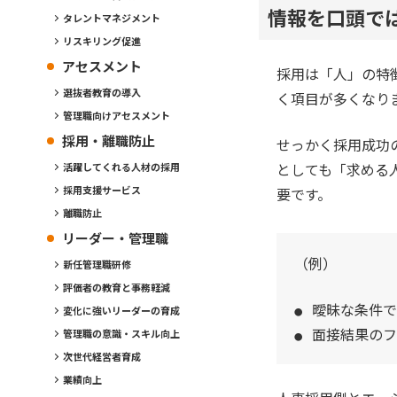
情報を口頭で
タレントマネジメント
リスキリング促進
アセスメント
採用は「人」の特
選抜者教育の導入
く項目が多くなり
管理職向けアセスメント
採用・離職防止
せっかく採用成功
としても「求める
活躍してくれる人材の採用
採用支援サービス
要です。
離職防止
リーダー・管理職
（例）
新任管理職研修
評価者の教育と事務軽減
曖昧な条件で
変化に強いリーダーの育成
面接結果のフ
管理職の意識・スキル向上
次世代経営者育成
業績向上