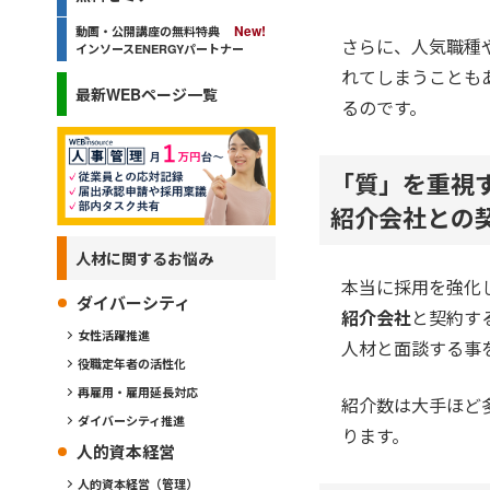
動画・公開講座の無料特典
さらに、人気職種
インソースENERGYパートナー
れてしまうことも
最新WEBページ一覧
るのです。
「質」を重視
紹介会社との
人材に関するお悩み
本当に採用を強化
ダイバーシティ
紹介会社
と契約す
女性活躍推進
人材と面談する事
役職定年者の活性化
再雇用・雇用延長対応
紹介数は大手ほど
ダイバーシティ推進
ります。
人的資本経営
人的資本経営（管理）