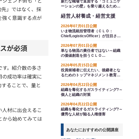
ージェント側も「ど
新たな職場で直面する「コミュニケ
ーションの壁」を乗り越えるための
約先」ではなく、採
万能薬とは
経営人材養成・経営支援
を強く意識する点が
2026年07月01日公開
いま物流統括管理者（ＣＬＯ：
ChiefLogisticsOfficer）が注目され
ている理由～物流2024年問題のその
スが必須
2026年07月01日公開
先へ
単なる物流の責任者ではない～組織
の価値創造を担うＣＬＯ
（ChiefLogisticsOfficer）とそのチ
2026年05月15日公開
ームをいかに育てるか
です。紹介数の多さ
役員候補者に伝えたい、後継者とな
用の成功率は確実に
るためのトップマネジメント教育の
要点は
約することで、量と
2026年04月22日公開
組織を毒化するガスライティング?～
個人と組織の対策
2026年04月22日公開
い人材に出会えるこ
組織を毒化するガスライティング?～
優秀な人材が陥る人権侵害
とから始めてみては
あなたにおすすめの公開講座