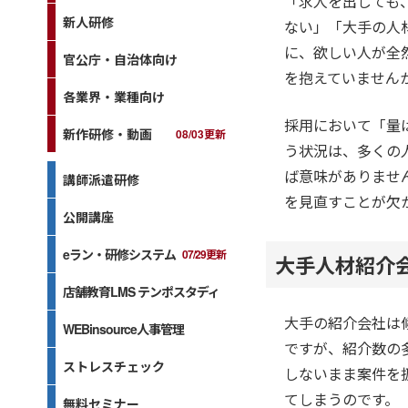
「求人を出しても
新人研修
ない」「大手の人
に、欲しい人が全然
官公庁・自治体向け
を抱えていません
各業界・業種向け
採用において「量
新作研修・動画
08/03更新
う状況は、多くの
ば意味がありませ
講師派遣研修
を見直すことが欠
公開講座
eラン・研修システム
07/29更新
大手人材紹介
店舗教育LMS テンポスタディ
大手の紹介会社は
WEBinsource人事管理
ですが、紹介数の
ストレスチェック
しないまま案件を
てしまうのです。
無料セミナー