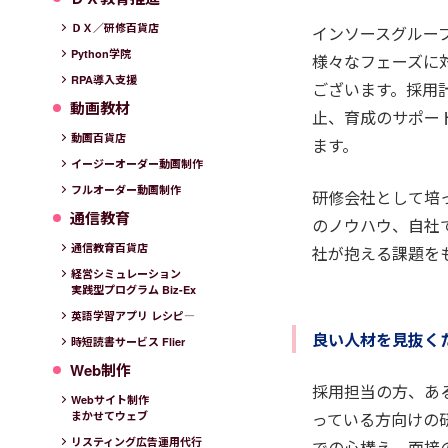
ＤＸ／研修百貨店
インソースグルー
Python学院
様々なフェーズに
RPA導入支援
ございます。採用
動画教材
止、育成のサポー
動画百貨店
ます。
イージーオーダー動画制作
フルオーダー動画制作
研修会社として培っ
通信教育
のノウハウ、自社
通信教育百貨店
社が抱える課題を
経営シミュレーション
実践型プログラム Biz-Ex
英語学習アプリ レシピ―
良い人材を見抜く
時短読書サービス Flier
Web制作
採用担当の方、あ
Webサイト制作
っている方向けの
まかせてウェブ
リスティング広告運用代行
での心構え、面接