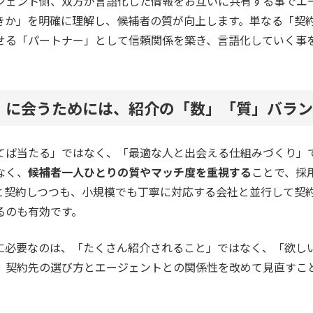
ジェント側、双方が言語化した情報をお互いに共有する事でエ
きか」を明確に理解し、候補者の質が向上します。単なる「契
せる「パートナー」として信頼関係を築き、言語化していく事
。
」に会うためには、紹介の「数」「質」バラン
てば当たる」ではなく、「最適な人と出会える仕組みづくり」
なく、
候補者一人ひとりの質やマッチ度を重視する
ことで、採
と契約しつつも、小規模でも丁寧に対応する会社と並行して契
るのも有効です。
に必要なのは、「たくさん紹介されること」ではなく、「欲し
、契約先の選び方とエージェントとの関係性を改めて見直すこ
。