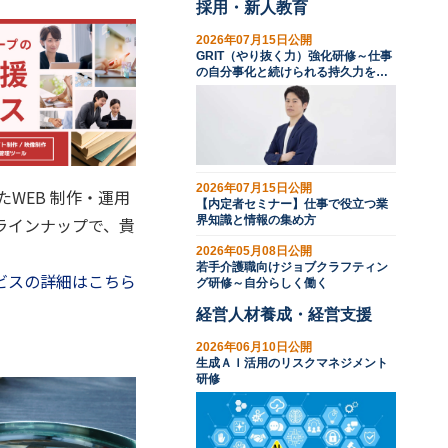
採用・新人教育
2026年07月15日公開
GRIT（やり抜く力）強化研修～仕事
の自分事化と続けられる持久力を育
む
2026年07月15日公開
WEB 制作・運用
【内定者セミナー】仕事で役立つ業
ラインナップで、貴
界知識と情報の集め方
2026年05月08日公開
若手介護職向けジョブクラフティン
ビスの詳細はこちら
グ研修～自分らしく働く
経営人材養成・経営支援
2026年06月10日公開
生成ＡＩ活用のリスクマネジメント
研修