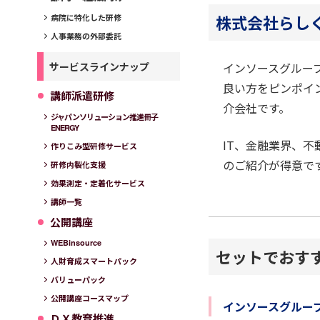
株式会社らし
病院に特化した研修
人事業務の外部委託
サービスラインナップ
インソースグルー
良い方をピンポイ
講師派遣研修
介会社です。
ジャパンソリューション推進冊子
ENERGY
IT、金融業界、
作りこみ型研修サービス
のご紹介が得意で
研修内製化支援
効果測定・定着化サービス
講師一覧
公開講座
WEBinsource
セットでおす
人財育成スマートパック
バリューパック
公開講座コースマップ
インソースグルー
ＤＸ教育推進