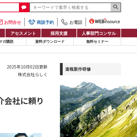
お問合せ
商談予約
お電話
け
アセスメント
採用支援
人事部門コンサル
マガ購読
資料ダウンロード
無料セミナー
2025年10月02日更新
速報新作研修
株式会社らしく
介会社に頼り