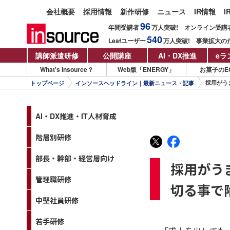
会社概要
採用情報
新作研修
ニュース
IR情報
I
96
年間受講者
万人
突破!
オンライン受講
540
Leafユーザー
万人
突破!
事業拡大の
講師派遣研修
公開講座
AI・DX推進
eラ
What's insource？
Web版「ENERGY」
お菓子のE
採用がう
トップページ
インソースヘッドライン｜最新ニュース・記事
AI・DX推進・IT人材育成
階層別研修
部長・幹部・経営層向け
採用がう
管理職研修
切る事で
中堅社員研修
若手研修